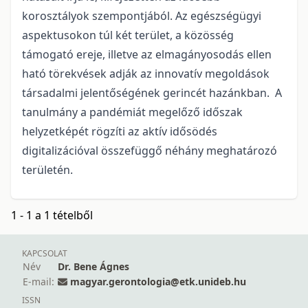
korosztályok szempontjából. Az egészségügyi
aspektusokon túl két terület, a közösség
támogató ereje, illetve az elmagányosodás ellen
ható törekvések adják az innovatív megoldások
társadalmi jelentőségének gerincét hazánkban. A
tanulmány a pandémiát megelőző időszak
helyzetképét rögzíti az aktív idősödés
digitalizációval összefüggő néhány meghatározó
területén.
1 - 1 a 1 tételből
KAPCSOLAT
Név
Dr. Bene Ágnes
E-mail:
magyar.gerontologia@etk.unideb.hu
ISSN