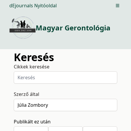
dEjournals Nyitóoldal
Open m
Magyar Gerontológia
Keresés
Cikkek keresése
Szerző által
Publikált ez után