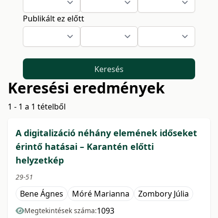
Publikált ez előtt
Keresés
Keresési eredmények
1 - 1 a 1 tételből
A digitalizáció néhány elemének időseket
érintő hatásai – Karantén előtti
helyzetkép
29-51
Bene Ágnes
Móré Marianna
Zombory Júlia
1093
Megtekintések száma: