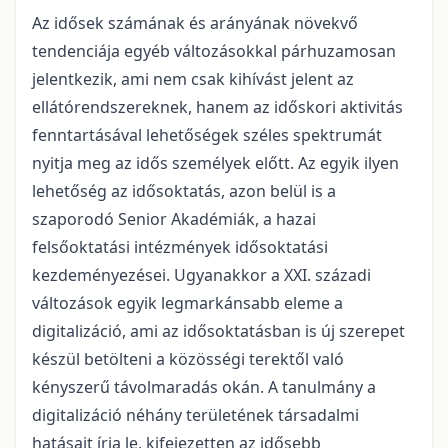
Az idősek számának és arányának növekvő
tendenciája egyéb változásokkal párhuzamosan
jelentkezik, ami nem csak kihívást jelent az
ellátórendszereknek, hanem az időskori aktivitás
fenntartásával lehetőségek széles spektrumát
nyitja meg az idős személyek előtt. Az egyik ilyen
lehetőség az idősoktatás, azon belül is a
szaporodó Senior Akadémiák, a hazai
felsőoktatási intézmények idősoktatási
kezdeményezései. Ugyanakkor a XXI. századi
változások egyik legmarkánsabb eleme a
digitalizáció, ami az idősoktatásban is új szerepet
készül betölteni a közösségi terektől való
kényszerű távolmaradás okán. A tanulmány a
digitalizáció néhány területének társadalmi
hatásait írja le, kifejezetten az idősebb