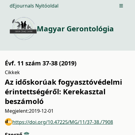
dEjournals Nyitóoldal
Open m
Magyar Gerontológia
Évf. 11 szám 37-38 (2019)
Cikkek
Az időskorúak fogyasztóvédelmi
érintettségéről: Kerekasztal
beszámoló
Megjelent:
2019-12-01
https://doi.org/10.47225/MG/11/37-38./7908
Szerző