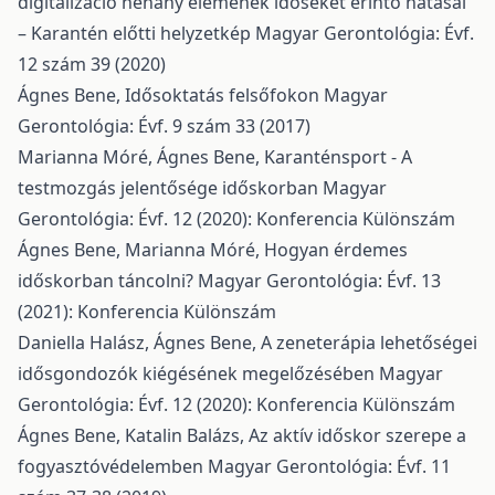
digitalizáció néhány elemének időseket érintő hatásai
– Karantén előtti helyzetkép
Magyar Gerontológia: Évf.
12 szám 39 (2020)
Ágnes Bene,
Idősoktatás felsőfokon
Magyar
Gerontológia: Évf. 9 szám 33 (2017)
Marianna Móré, Ágnes Bene,
Karanténsport - A
testmozgás jelentősége időskorban
Magyar
Gerontológia: Évf. 12 (2020): Konferencia Különszám
Ágnes Bene, Marianna Móré,
Hogyan érdemes
időskorban táncolni?
Magyar Gerontológia: Évf. 13
(2021): Konferencia Különszám
Daniella Halász, Ágnes Bene,
A zeneterápia lehetőségei
idősgondozók kiégésének megelőzésében
Magyar
Gerontológia: Évf. 12 (2020): Konferencia Különszám
Ágnes Bene, Katalin Balázs,
Az aktív időskor szerepe a
fogyasztóvédelemben
Magyar Gerontológia: Évf. 11