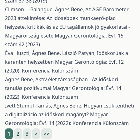
szám 37-38 (2019)
Climson L. Balangue, Ágnes Bene,
Az AGE Barometer
2023 áttekintése: Az idősebbek munkaerő-piaci
helyzete, kritikák és az EU tagállamok jó gyakorlatai -
Magyarország esete
Magyar Gerontológia: Évf. 15
szám 42 (2023)
Éva Huszti, Ágnes Bene, László Patyán,
Időskorúak a
karantén helyzetben
Magyar Gerontológia: Évf. 12
(2020): Konferencia Különszám
Agnes Bene,
Aktív élet társaságban - Az időskori
tanulás pozitívumai
Magyar Gerontológia: Évf. 14
(2022): Konferencia Különszám
Ivett Stumpf-Tamás, Agnes Bene,
Hogyan csökkentheti
a digitalizáció az időskori magányt?
Magyar
Gerontológia: Évf. 14 (2022): Konferencia Különszám
1
2
3
>
>>