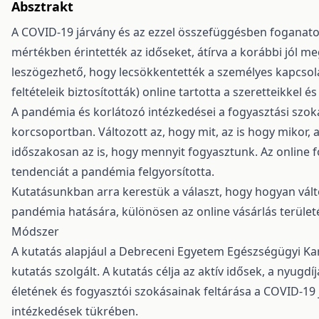
Absztrakt
A COVID-19 járvány és az ezzel összefüggésben foganatos
mértékben érintették az időseket, átírva a korábbi jól 
leszögezhető, hogy lecsökkentették a személyes kapcsolat
feltételeik biztosították) online tartotta a szeretteikkel 
A pandémia és korlátozó intézkedései a fogyasztási szo
korcsoportban. Változott az, hogy mit, az is hogy mikor, 
időszakosan az is, hogy mennyit fogyasztunk. Az online f
tendenciát a pandémia felgyorsította.
Kutatásunkban arra kerestük a választ, hogy hogyan vált
pandémia hatására, különösen az online vásárlás terület
Módszer
A kutatás alapjául a Debreceni Egyetem Egészségügyi Kar
kutatás szolgált. A kutatás célja az aktív idősek, a nyugd
életének és fogyasztói szokásainak feltárása a COVID-19 
intézkedések tükrében.