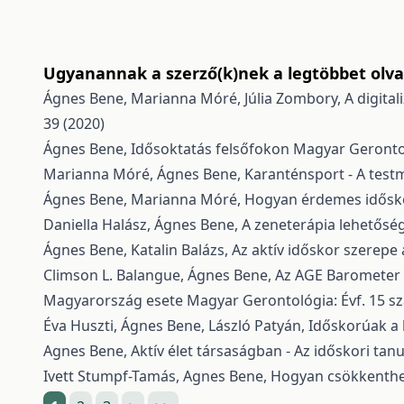
Ugyanannak a szerző(k)nek a legtöbbet olvas
Ágnes Bene, Marianna Móré, Júlia Zombory,
A digita
39 (2020)
Ágnes Bene,
Idősoktatás felsőfokon
Magyar Gerontol
Marianna Móré, Ágnes Bene,
Karanténsport - A tes
Ágnes Bene, Marianna Móré,
Hogyan érdemes idősk
Daniella Halász, Ágnes Bene,
A zeneterápia lehetős
Ágnes Bene, Katalin Balázs,
Az aktív időskor szerep
Climson L. Balangue, Ágnes Bene,
Az AGE Barometer 2
Magyarország esete
Magyar Gerontológia: Évf. 15 s
Éva Huszti, Ágnes Bene, László Patyán,
Időskorúak a
Agnes Bene,
Aktív élet társaságban - Az időskori tan
Ivett Stumpf-Tamás, Agnes Bene,
Hogyan csökkenthet