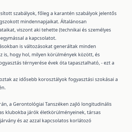
ított szabályok, főleg a karantén szabályok jelentős
megszokott mindennapjaikat. Általánosan
aikat, viszont aki tehette (technikai és személyes
és egymással a kapcsolatot.
kásokban is változásokat generáltak minden
az is, hogy hol, milyen körülmények között, és
ogyasztás térnyerése évek óta tapasztalható, - ezt a
oztak az idősebb korosztályok fogyasztási szokásai a
én.
án, a Gerontológiai Tanszéken zajló longitudinális
íjas klubokba járók életkörülményeinek, társas
járvány és az azzal kapcsolatos korlátozó