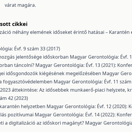
várat magára.
ott cikkei
lizáció néhány elemének időseket érintő hatásai – Karantén 
ógia: Évf. 9 szám 33 (2017)
tmozgás jelentősége időskorban
Magyar Gerontológia: Évf. 
orban táncolni?
Magyar Gerontológia: Évf. 13 (2021): Konf
égei idősgondozók kiégésének megelőzésében
Magyar Geron
e a fogyasztóvédelemben
Magyar Gerontológia: Évf. 11 szám 
023 áttekintése: Az idősebbek munkaerő-piaci helyzete, krit
zám 42 (2023)
 karantén helyzetben
Magyar Gerontológia: Évf. 12 (2020):
ulás pozitívumai
Magyar Gerontológia: Évf. 14 (2022): Konf
i a digitalizáció az időskori magányt?
Magyar Gerontológia: