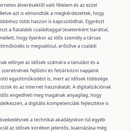
ernetes átverésektől való félelem és az ezzel
lletve azt is elmondták a megkérdezettek, hogy
 Utóbbihoz több haszon is kapcsolódhat. Egyrészt
szt a fiatalabb családtaggal (esetenként baráttal,
ellett, hogy ilyenkor az idős személy a társas
ttműködés is megvalósul, erősítve a családi
ak előnyei az idősek számára a tanulást és a
 szeretnének fejlődni és felzárkózni napjaink
zötti együttműködést is, mert az idősek többsége
özök és az internet használatát. A digitalizációnak
n idős engedheti meg magának anyagilag, hogy
delkezzen, a digitális kompetenciáik fejlesztése is
 növekedésnek a technikai akadályokon túl egyéb
enciál az idősek körében jelentős, kiaknázása még