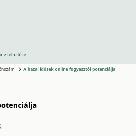
ine feltöltése
ülönszám
A hazai idősek online fogyasztói potenciálja
potenciálja
5