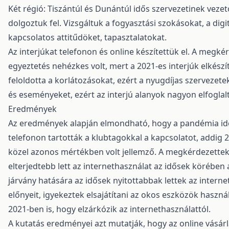
Két régió: Tiszántúl és Dunántúl idős szervezetinek vezetői
dolgoztuk fel. Vizsgáltuk a fogyasztási szokásokat, a digi
kapcsolatos attitűdöket, tapasztalatokat.
Az interjúkat telefonon és online készítettük el. A megkérd
egyeztetés nehézkes volt, mert a 2021-es interjúk elkész
feloldotta a korlátozásokat, ezért a nyugdíjas szervezet
és eseményeket, ezért az interjú alanyok nagyon elfoglalt
Eredmények
Az eredmények alapján elmondható, hogy a pandémia ide
telefonon tartották a klubtagokkal a kapcsolatot, addig 
közel azonos mértékben volt jellemző. A megkérdezettek
elterjedtebb lett az internethasználat az idősek körében 
járvány hatására az idősek nyitottabbak lettek az internet 
előnyeit, igyekeztek elsajátítani az okos eszközök haszná
2021-ben is, hogy elzárkózik az internethasználattól.
A kutatás eredményei azt mutatják, hogy az online vásárl