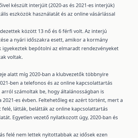
vel készült interjúit (2020-as és 2021-es interjúk)
tális eszközök használatát és az online vásárlással
ezettek között 13 nő és 6 férfi volt. Az interjú
ítése a nyári időszakra esett, amikor a kormány
ek igyekeztek bepótolni az elmaradt rendezvényeket
ak voltak.
je alatt míg 2020-ban a klubvezetők többnyire
2021-ben a telefonos és az online kapcsolattartás
 arról számoltak be, hogy általánosságban is
a 2021-es évben. Feltehetőleg ez azért történt, mert a
felé, látták, belátták az online kapcsolattartás
latát. Egyetlen vezető nyilatkozott úgy, 2020-ban és
ás felé nem lettek nyitottabbak az idősek ezen