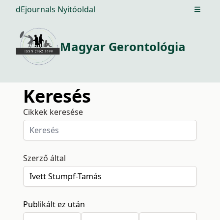
dEjournals Nyitóoldal
Open m
Magyar Gerontológia
Keresés
Cikkek keresése
Szerző által
Publikált ez után