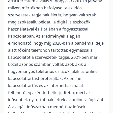
arra kerestem a választ, hogy a COVID-19 járvány
milyen mértékben befolyásolta az idős
szervezetek tagjainak életét, hogyan változtak
meg szokásaik, például a digitális eszközök
használatával és általában a fogyasztással
kapcsolatban. Az eredmények alapján
elmondható, hogy míg 2020-ban a pandémia ideje
alatt főként telefonon tartották egymással a
kapcsolatot a szervezetek tagjai, 2021-ben már
közel azonos számban voltak azok akik a
hagyományos telefonos és azok, akik az online
kapcsolattartást preferálták. Az online
kapcsolattartás és az internethasználat
feltehetőleg azért lett elterjedtebb, mert az
idősebbek nyitottabbak lettek az online világ iránt.
A vizsgált időszakban megnőtt az idősek