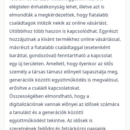
elégtelen énhatékonyság lehet, illetve azt is
elmondták a megkérdezettek, hogy fiatalabb
családtagok intézik nekik az online vásárlást.
Utóbbihoz több haszon is kapcsolódhat. Egyrészt
hozzájutnak a kívánt termékhez online vásárlással,
másrészt a fiatalabb családtaggal (esetenként
baráttal, gondozóval) fenntartható a kapcsolat
egy új területen. Amellett, hogy ilyenkor az idős
személy a társas támasz előnyeit tapasztalja meg,
generációk közötti együttműködés is megvalósul,
erősítve a családi kapcsolatokat.
Összességében elmondható, hogy a
digitalizációnak vannak előnyei az idősek számára
a tanulást és a generációk közötti
együttműködést tekintve. Az idősek is
szeretnének fejlődni és felzárkózni napjaink