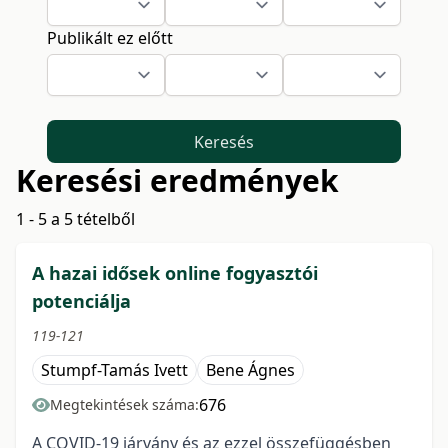
Publikált ez előtt
Keresés
Keresési eredmények
1 - 5 a 5 tételből
A hazai idősek online fogyasztói
potenciálja
119-121
Stumpf-Tamás Ivett
Bene Ágnes
676
Megtekintések száma:
A COVID-19 járvány és az ezzel összefüggésben