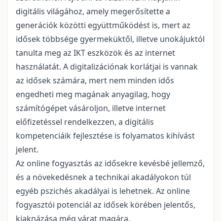
digitális világához, amely megerősítette a
generációk közötti együttműködést is, mert az
idősek többsége gyermeküktől, illetve unokájuktól
tanulta meg az IKT eszközök és az internet
használatát. A digitalizációnak korlátjai is vannak
az idősek számára, mert nem minden idős
engedheti meg magának anyagilag, hogy
számítógépet vásároljon, illetve internet
előfizetéssel rendelkezzen, a digitális
kompetenciáik fejlesztése is folyamatos kihívást
jelent.
Az online fogyasztás az idősekre kevésbé jellemző,
és a növekedésnek a technikai akadályokon túl
egyéb pszichés akadályai is lehetnek. Az online
fogyasztói potenciál az idősek körében jelentős,
kiaknázása még várat magára.