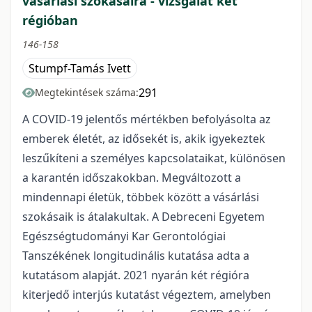
vásárlási szokásaira - vizsgálat két
régióban
146-158
Stumpf-Tamás Ivett
291
Megtekintések száma:
A COVID-19 jelentős mértékben befolyásolta az
emberek életét, az idősekét is, akik igyekeztek
leszűkíteni a személyes kapcsolataikat, különösen
a karantén időszakokban. Megváltozott a
mindennapi életük, többek között a vásárlási
szokásaik is átalakultak. A Debreceni Egyetem
Egészségtudományi Kar Gerontológiai
Tanszékének longitudinális kutatása adta a
kutatásom alapját. 2021 nyarán két régióra
kiterjedő interjús kutatást végeztem, amelyben