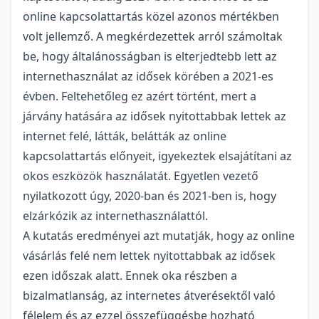
online kapcsolattartás közel azonos mértékben
volt jellemző. A megkérdezettek arról számoltak
be, hogy általánosságban is elterjedtebb lett az
internethasználat az idősek körében a 2021-es
évben. Feltehetőleg ez azért történt, mert a
járvány hatására az idősek nyitottabbak lettek az
internet felé, látták, belátták az online
kapcsolattartás előnyeit, igyekeztek elsajátítani az
okos eszközök használatát. Egyetlen vezető
nyilatkozott úgy, 2020-ban és 2021-ben is, hogy
elzárkózik az internethasználattól.
A kutatás eredményei azt mutatják, hogy az online
vásárlás felé nem lettek nyitottabbak az idősek
ezen időszak alatt. Ennek oka részben a
bizalmatlanság, az internetes átverésektől való
félelem és az ezzel összefüggésbe hozható