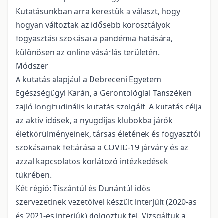
Kutatásunkban arra kerestük a választ, hogy
hogyan változtak az idősebb korosztályok
fogyasztási szokásai a pandémia hatására,
különösen az online vásárlás területén.
Módszer
A kutatás alapjául a Debreceni Egyetem
Egészségügyi Karán, a Gerontológiai Tanszéken
zajló longitudinális kutatás szolgált. A kutatás célja
az aktív idősek, a nyugdíjas klubokba járók
életkörülményeinek, társas életének és fogyasztói
szokásainak feltárása a COVID-19 járvány és az
azzal kapcsolatos korlátozó intézkedések
tükrében.
Két régió: Tiszántúl és Dunántúl idős
szervezetinek vezetőivel készült interjúit (2020-as
és 2021-es interjúk) dolgoztuk fel. Vizsgáltuk a