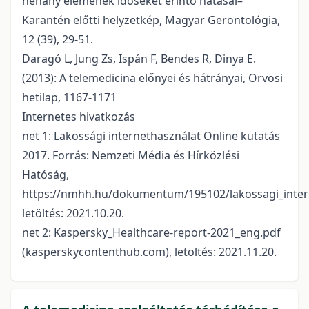
néhány elemének időseket érintő hatásai–
Karantén előtti helyzetkép, Magyar Gerontológia,
12 (39), 29-51.
Daragó L, Jung Zs, Ispán F, Bendes R, Dinya E.
(2013): A telemedicina előnyei és hátrányai, Orvosi
hetilap, 1167-1171
Internetes hivatkozás
net 1: Lakossági internethasználat Online kutatás
2017. Forrás: Nemzeti Média és Hírközlési
Hatóság,
https://nmhh.hu/dokumentum/195102/lakossagi_intern
letöltés: 2021.10.20.
net 2: Kaspersky_Healthcare-report-2021_eng.pdf
(kasperskycontenthub.com), letöltés: 2021.11.20.