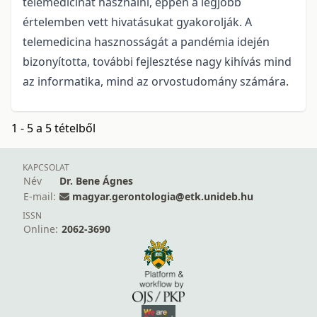
telemedicinát használni, éppen a legjobb
értelemben vett hivatásukat gyakorolják. A
telemedicina hasznosságát a pandémia idején
bizonyította, további fejlesztése nagy kihívás mind
az informatika, mind az orvostudomány számára.
1 - 5 a 5 tételből
KAPCSOLAT
Név
Dr. Bene Ágnes
E-mail:
magyar.gerontologia@etk.unideb.hu
ISSN
Online:
2062-3690