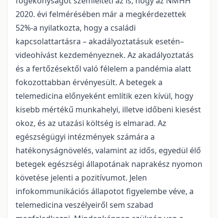
fogékonyságot szemlélteti az is, hogy az NMHH
2020. évi felmérésében már a megkérdezettek
52%-a nyilatkozta, hogy a családi
kapcsolattartásra – akadályoztatásuk esetén–
videohívást kezdeményeznek. Az akadályoztatás
és a fertőzésektől való félelem a pandémia alatt
fokozottabban érvényesült. A betegek a
telemedicina előnyeként említik ezen kívül, hogy
kisebb mértékű munkahelyi, illetve időbeni kiesést
okoz, és az utazási költség is elmarad. Az
egészségügyi intézmények számára a
hatékonyságnövelés, valamint az idős, egyedül élő
betegek egészségi állapotának naprakész nyomon
követése jelenti a pozitívumot. Jelen
infokommunikációs állapotot figyelembe véve, a
telemedicina veszélyeiről sem szabad