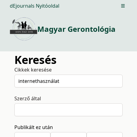
dEjournals Nyitóoldal
Open m
Magyar Gerontológia
Keresés
Cikkek keresése
Szerző által
Publikált ez után