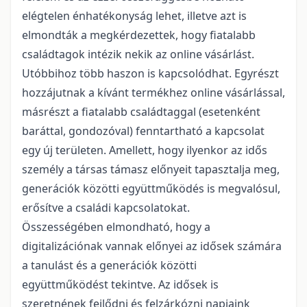
elégtelen énhatékonyság lehet, illetve azt is
elmondták a megkérdezettek, hogy fiatalabb
családtagok intézik nekik az online vásárlást.
Utóbbihoz több haszon is kapcsolódhat. Egyrészt
hozzájutnak a kívánt termékhez online vásárlással,
másrészt a fiatalabb családtaggal (esetenként
baráttal, gondozóval) fenntartható a kapcsolat
egy új területen. Amellett, hogy ilyenkor az idős
személy a társas támasz előnyeit tapasztalja meg,
generációk közötti együttműködés is megvalósul,
erősítve a családi kapcsolatokat.
Összességében elmondható, hogy a
digitalizációnak vannak előnyei az idősek számára
a tanulást és a generációk közötti
együttműködést tekintve. Az idősek is
szeretnének fejlődni és felzárkózni napjaink