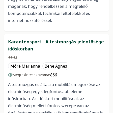
magának, hogy rendelkezzen a megfelelő
kompetenciákkal, technikai feltételekkel és
internet hozzáféréssel.
Karanténsport - A testmozgás jelentősége
időskorban
44-45
Móré Marianna
Bene Ágnes
866
Megtekintések száma:
A testmozgás és általa a mobilitás megőrzése az
életminőség egyik legfontosabb eleme
időskorban. Az időskori mobilitásnak az
életminőség mellett fontos szerepe van az
önállóság és a szociális aktivitás megőrzésében is.