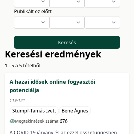
Publikált ez előtt
Keresés
Keresési eredmények
1 - 5 a 5 tételből
A hazai idősek online fogyasztói
potenciálja
119-121
Stumpf-Tamás Ivett
Bene Ágnes
676
Megtekintések száma:
A COVID-19 járvány és az ezzel összefüggésben