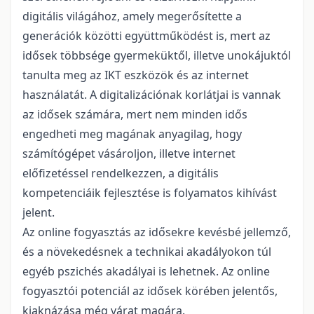
digitális világához, amely megerősítette a
generációk közötti együttműködést is, mert az
idősek többsége gyermeküktől, illetve unokájuktól
tanulta meg az IKT eszközök és az internet
használatát. A digitalizációnak korlátjai is vannak
az idősek számára, mert nem minden idős
engedheti meg magának anyagilag, hogy
számítógépet vásároljon, illetve internet
előfizetéssel rendelkezzen, a digitális
kompetenciáik fejlesztése is folyamatos kihívást
jelent.
Az online fogyasztás az idősekre kevésbé jellemző,
és a növekedésnek a technikai akadályokon túl
egyéb pszichés akadályai is lehetnek. Az online
fogyasztói potenciál az idősek körében jelentős,
kiaknázása még várat magára.