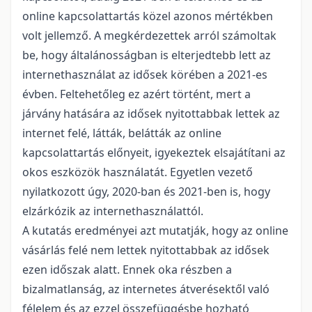
online kapcsolattartás közel azonos mértékben
volt jellemző. A megkérdezettek arról számoltak
be, hogy általánosságban is elterjedtebb lett az
internethasználat az idősek körében a 2021-es
évben. Feltehetőleg ez azért történt, mert a
járvány hatására az idősek nyitottabbak lettek az
internet felé, látták, belátták az online
kapcsolattartás előnyeit, igyekeztek elsajátítani az
okos eszközök használatát. Egyetlen vezető
nyilatkozott úgy, 2020-ban és 2021-ben is, hogy
elzárkózik az internethasználattól.
A kutatás eredményei azt mutatják, hogy az online
vásárlás felé nem lettek nyitottabbak az idősek
ezen időszak alatt. Ennek oka részben a
bizalmatlanság, az internetes átverésektől való
félelem és az ezzel összefüggésbe hozható