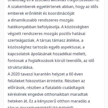
A szakemberek egyetértenek abban, hogy az idős
emberek erőnlétét és koordinációját
a dinamikusabb rendszeres mozgás
hatékonyabban befolyásolja. A közösségben
végzett rendszeres mozgás pozitív hatásai
szerteágazóak. A társas támasz átélése, a
közösséghez tartozás egyéb aspektusai, a
kapcsolatok ápolásának hozadékai mellett,
fontosak a foglalkozások körüli teendők, az idő
strukturálása.
A 2020 tavaszi karantén helyzet a 60 éven
felülieket fokozottan érintette. Részben az
előírások, részben a fiatalabb családtagok
kérésének engedve otthonaikban maradtak
heteken át. Ez a kényszerű otthon maradás a
társas összejövetelektől (klubélettől,