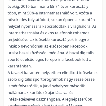
évekig. 2016-ban már a 65-74 éves korosztály
több, mint 50%-a internethasználó volt. Azóta a
növekedés folytatódott, sokan éppen a karantén
helyzet nyomására kapcsolódtak a világhálóra. Az
internethasználat és okos telefonok rohamos
terjedésével az idősebb korosztályok is egyre
inkább bevonódnak az elsősorban Facebook
uralta hazai közösségi médiába. A hazai digitális
sportélet elsődleges terepe is a facebook lett a
karanténban.
A tavaszi karantén helyzetben elindított időseknek
szóló digitális sportprogramok nagy része ősszel
ismét folytatódik, a járványhelyzet második
hullámának korlátozó ajánlásaival és
intézkedéseivel összhangban. A legnépszerűbb
kezdeményezések közé tartozik a Magyar