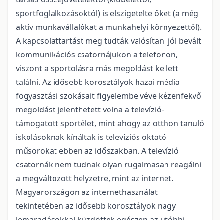
sportfoglalkozásoktól) is elszigetelte őket (a még
aktív munkavállalókat a munkahelyi környezettől).
A kapcsolattartást meg tudták valósítani jól bevált
kommunikációs csatornájukon a telefonon,
viszont a sportolásra más megoldást kellett
találni. Az idősebb korosztályok hazai média
fogyasztási szokásait figyelembe véve kézenfekvő
megoldást jelenthetett volna a televízió-
támogatott sportélet, mint ahogy az otthon tanuló
iskolásoknak kínáltak is televíziós oktató
műsorokat ebben az időszakban. A televízió
csatornák nem tudnak olyan rugalmasan reagálni
a megváltozott helyzetre, mint az internet.
Magyarországon az internethasználat
tekintetében az idősebb korosztályok nagy
lemaradásokkal küzdöttek egészen az utóbbi