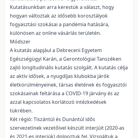
Kutatásunkban arra kerestük a választ, hogy
hogyan változtak az idősebb korosztályok
fogyasztási szokásai a pandémia hatására,
különösen az online vásárlás területén.
Módszer
A kutatás alapjául a Debreceni Egyetem
Egészségügyi Karán, a Gerontológiai Tanszéken
zajló longitudinális kutatás szolgált. A kutatás célja
az aktív idősek, a nyugdíjas klubokba járók
életkörülményeinek, társas életének és fogyasztói
szokásainak feltárása a COVID-19 járvány és az
azzal kapcsolatos korlátozó intézkedések
tükrében.
Két régió: Tiszántúl és Dunántúl idős
szervezetinek vezetőivel készült interjúit (2020-as
és 2021-es interjúk) dolgoztuk fel. Vizsgáltuk a