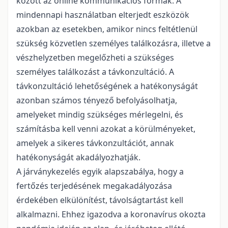
között az online kommunikációs formák. A
mindennapi használatban elterjedt eszközök
azokban az esetekben, amikor nincs feltétlenül
szükség közvetlen személyes találkozásra, illetve a
vészhelyzetben megelőzheti a szükséges
személyes találkozást a távkonzultáció. A
távkonzultáció lehetőségének a hatékonyságát
azonban számos tényező befolyásolhatja,
amelyeket mindig szükséges mérlegelni, és
számításba kell venni azokat a körülményeket,
amelyek a sikeres távkonzultációt, annak
hatékonyságát akadályozhatják.
A járványkezelés egyik alapszabálya, hogy a
fertőzés terjedésének megakadályozása
érdekében elkülönítést, távolságtartást kell
alkalmazni. Ehhez igazodva a koronavírus okozta