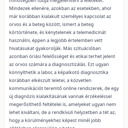
minőségben tudja megjeleníteni a leleteket.
Mindezek ellenére, azokban az esetekben, ahol
már korábban kialakult személyes kapcsolat az
orvos és a beteg között, ismert a beteg
kórtörténete, és kénytelenek a telemedicinát
használni, éppen a legjobb értelemben vett
hivatásukat gyakorolják. Más szituációban
azonban óriási felelősséget és etikai terhet jelent
az orvos számára a diagnosztizálás. Ezt ugyan
könnyíthetik a labor, a képalkotó diagnosztika
korábban elkészült leletei, a közvetlen
kommunikációt teremtő online rendszerek, de egy
új diagnózis kialakításának vannak érzékeléssel
megerősíthető feltételei is, amelyeket ugyan nem
lehet kiváltani, de a rendkívüli helyzetben a tét az,
hogy a körülményekhez képest minél jobb