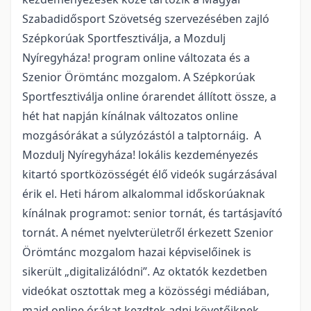
Szabadidősport Szövetség szervezésében zajló
Szépkorúak Sportfesztiválja, a Mozdulj
Nyíregyháza! program online változata és a
Szenior Örömtánc mozgalom. A Szépkorúak
Sportfesztiválja online órarendet állított össze, a
hét hat napján kínálnak változatos online
mozgásórákat a súlyzózástól a talptornáig. A
Mozdulj Nyíregyháza! lokális kezdeményezés
kitartó sportközösségét élő videók sugárzásával
érik el. Heti három alkalommal időskorúaknak
kínálnak programot: senior tornát, és tartásjavító
tornát. A német nyelvterületről érkezett Szenior
Örömtánc mozgalom hazai képviselőinek is
sikerült „digitalizálódni”. Az oktatók kezdetben
videókat osztottak meg a közösségi médiában,
majd online órákat kezdtek adni követőiknek.