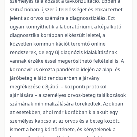
személyes találkozást a távkonzultáció. Ebben a
szituációban újszerű felelősséget és etikai terhet
jelent az orvos számára a diagnosztizálás. Ezt
ugyan könnyíthetik a laboratóriumi, a képalkotó
diagnosztika korábban elkészült leletei, a
közvetlen kommunikációt teremtő online
rendszerek, de egy új diagnózis kialakításának
vannak érzékeléssel megerősíthető feltételei is. A
koronavírus okozta pandémia idején az alap- és
járóbeteg ellátó rendszerben a járvány
megfékezése céljából – központi protokoll
ajánlására – a személyes orvos-beteg találkozások
számának minimalizálására törekedtek. Azokban
az esetekben, ahol már korábban kialakult egy
személyes kapcsolat az orvos és a beteg között,
ismert a beteg kórtörténete, és kénytelenek a