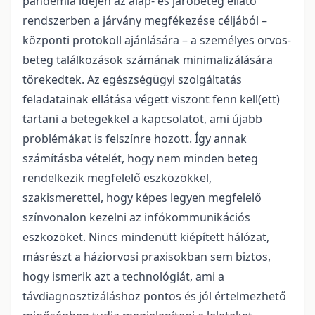
pandémia idején az alap- és járóbeteg ellátó
rendszerben a járvány megfékezése céljából –
központi protokoll ajánlására – a személyes orvos-
beteg találkozások számának minimalizálására
törekedtek. Az egészségügyi szolgáltatás
feladatainak ellátása végett viszont fenn kell(ett)
tartani a betegekkel a kapcsolatot, ami újabb
problémákat is felszínre hozott. Így annak
számításba vételét, hogy nem minden beteg
rendelkezik megfelelő eszközökkel,
szakismerettel, hogy képes legyen megfelelő
színvonalon kezelni az infókommunikációs
eszközöket. Nincs mindenütt kiépített hálózat,
másrészt a háziorvosi praxisokban sem biztos,
hogy ismerik azt a technológiát, ami a
távdiagnosztizáláshoz pontos és jól értelmezhető