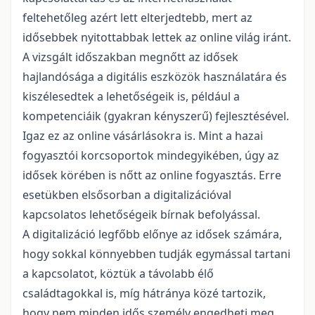
feltehetőleg azért lett elterjedtebb, mert az
idősebbek nyitottabbak lettek az online világ iránt.
A vizsgált időszakban megnőtt az idősek
hajlandósága a digitális eszközök használatára és
kiszélesedtek a lehetőségeik is, például a
kompetenciáik (gyakran kényszerű) fejlesztésével.
Igaz ez az online vásárlásokra is. Mint a hazai
fogyasztói korcsoportok mindegyikében, úgy az
idősek körében is nőtt az online fogyasztás. Erre
esetükben elsősorban a digitalizációval
kapcsolatos lehetőségeik bírnak befolyással.
A digitalizáció legfőbb előnye az idősek számára,
hogy sokkal könnyebben tudják egymással tartani
a kapcsolatot, köztük a távolabb élő
családtagokkal is, míg hátránya közé tartozik,
hogy nem minden idős személy engedheti meg