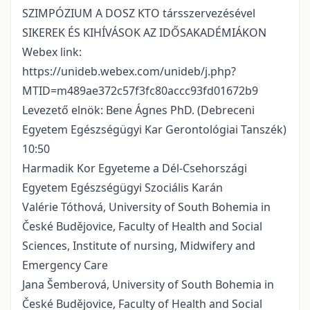
SZIMPÓZIUM A DOSZ KTO társszervezésével
SIKEREK ÉS KIHÍVÁSOK AZ IDŐSAKADÉMIÁKON
Webex link:
https://unideb.webex.com/unideb/j.php?
MTID=m489ae372c57f3fc80accc93fd01672b9
Levezető elnök: Bene Ágnes PhD. (Debreceni
Egyetem Egészségügyi Kar Gerontológiai Tanszék)
10:50
Harmadik Kor Egyeteme a Dél-Csehországi
Egyetem Egészségügyi Szociális Karán
Valérie Tóthová, University of South Bohemia in
České Budějovice, Faculty of Health and Social
Sciences, Institute of nursing, Midwifery and
Emergency Care
Jana Šemberová, University of South Bohemia in
České Budějovice, Faculty of Health and Social