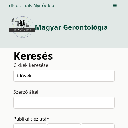
dEjournals Nyitóoldal
Open m
Magyar Gerontológia
Keresés
Cikkek keresése
Szerző által
Publikált ez után