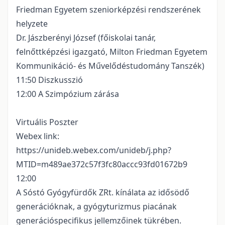
Friedman Egyetem szeniorképzési rendszerének
helyzete
Dr. Jászberényi József (főiskolai tanár,
felnőttképzési igazgató, Milton Friedman Egyetem
Kommunikáció- és Művelődéstudomány Tanszék)
11:50 Diszkusszió
12:00 A Szimpózium zárása
Virtuális Poszter
Webex link:
https://unideb.webex.com/unideb/j.php?
MTID=m489ae372c57f3fc80accc93fd01672b9
12:00
A Sóstó Gyógyfürdők ZRt. kínálata az idősödő
generációknak, a gyógyturizmus piacának
generációspecifikus jellemzőinek tükrében.