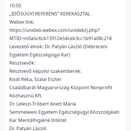
10:50
„IDŐSÜGYI REFERENS” KEREKASZTAL
Webex link:
https://unideb.webex.com/unideb/j.php?
MTID=m0a5c6cb13912e54ceb3cc1b91a08c218
Levezető elnök: Dr. Patyán László (Debreceni
Egyetem Egészségügyi Kar)
Résztvevők:
Résztvevő képzési szakemberek:
Kisdi Réka, Szalai Eszter
Családbarát Magyarország Központ Nonprofit
Közhasznú Kft.
Dr. Leleszi-Tróbert Anett Mária
Semmelweis Egyetem Egészségügyi Közszolgálati
Kar Mentálhigiéné Intézet
Dr. Patyán László