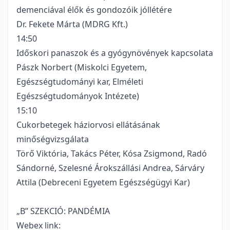
demenciával élők és gondozóik jóllétére
Dr. Fekete Márta (MDRG Kft.)
14:50
Időskori panaszok és a gyógynövények kapcsolata
Pászk Norbert (Miskolci Egyetem,
Egészségtudományi kar, Elméleti
Egészségtudományok Intézete)
15:10
Cukorbetegek háziorvosi ellátásának
minőségvizsgálata
Törő Viktória, Takács Péter, Kósa Zsigmond, Radó
Sándorné, Szelesné Árokszállási Andrea, Sárváry
Attila (Debreceni Egyetem Egészségügyi Kar)
„B” SZEKCIÓ: PANDÉMIA
Webex link: