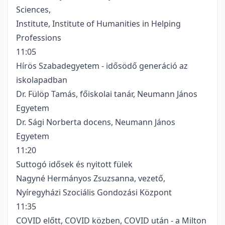
Sciences,
Institute, Institute of Humanities in Helping
Professions
11:05
Hírös Szabadegyetem - idősödő generáció az
iskolapadban
Dr. Fülöp Tamás, főiskolai tanár, Neumann János
Egyetem
Dr. Sági Norberta docens, Neumann János
Egyetem
11:20
Suttogó idősek és nyitott fülek
Nagyné Hermányos Zsuzsanna, vezető,
Nyíregyházi Szociális Gondozási Központ
11:35
COVID előtt, COVID közben, COVID után - a Milton