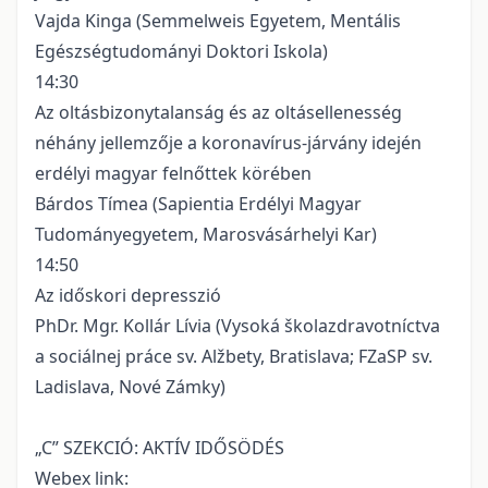
Vajda Kinga (Semmelweis Egyetem, Mentális
Egészségtudományi Doktori Iskola)
14:30
Az oltásbizonytalanság és az oltásellenesség
néhány jellemzője a koronavírus-járvány idején
erdélyi magyar felnőttek körében
Bárdos Tímea (Sapientia Erdélyi Magyar
Tudományegyetem, Marosvásárhelyi Kar)
14:50
Az időskori depresszió
PhDr. Mgr. Kollár Lívia (Vysoká školazdravotníctva
a sociálnej práce sv. Alžbety, Bratislava; FZaSP sv.
Ladislava, Nové Zámky)
„C” SZEKCIÓ: AKTÍV IDŐSÖDÉS
Webex link: