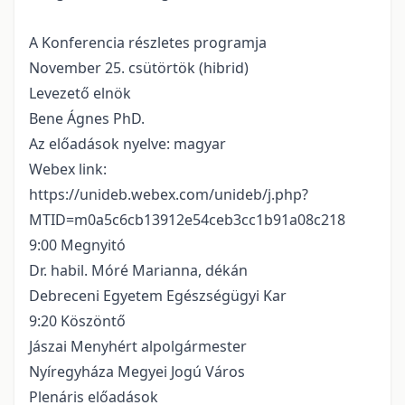
A Konferencia részletes programja
November 25. csütörtök (hibrid)
Levezető elnök
Bene Ágnes PhD.
Az előadások nyelve: magyar
Webex link:
https://unideb.webex.com/unideb/j.php?
MTID=m0a5c6cb13912e54ceb3cc1b91a08c218
9:00 Megnyitó
Dr. habil. Móré Marianna, dékán
Debreceni Egyetem Egészségügyi Kar
9:20 Köszöntő
Jászai Menyhért alpolgármester
Nyíregyháza Megyei Jogú Város
Plenáris előadások