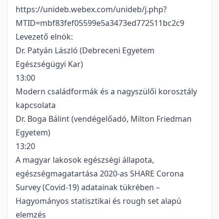
https://unideb.webex.com/unideb/j.php?
MTID=mbf83fef05599e5a3473ed772511bc2c9
Levezető elnök:
Dr. Patyán László (Debreceni Egyetem
Egészségügyi Kar)
13:00
Modern családformák és a nagyszülői korosztály
kapcsolata
Dr. Boga Bálint (vendégelőadó, Milton Friedman
Egyetem)
13:20
A magyar lakosok egészségi állapota,
egészségmagatartása 2020-as SHARE Corona
Survey (Covid-19) adatainak tükrében –
Hagyományos statisztikai és rough set alapú
elemzés