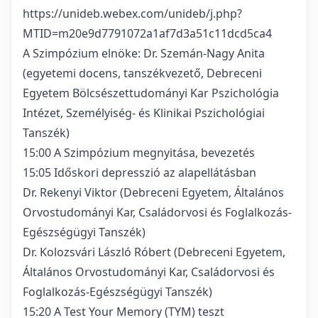
https://unideb.webex.com/unideb/j.php?
MTID=m20e9d7791072a1af7d3a51c11dcd5ca4
A Szimpózium elnöke: Dr. Szemán-Nagy Anita
(egyetemi docens, tanszékvezető, Debreceni
Egyetem Bölcsészettudományi Kar Pszichológia
Intézet, Személyiség- és Klinikai Pszichológiai
Tanszék)
15:00 A Szimpózium megnyitása, bevezetés
15:05 Időskori depresszió az alapellátásban
Dr. Rekenyi Viktor (Debreceni Egyetem, Általános
Orvostudományi Kar, Családorvosi és Foglalkozás-
Egészségügyi Tanszék)
Dr. Kolozsvári László Róbert (Debreceni Egyetem,
Általános Orvostudományi Kar, Családorvosi és
Foglalkozás-Egészségügyi Tanszék)
15:20 A Test Your Memory (TYM) teszt