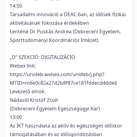
14:50
Társadalmi innováció a DEAC-ban, az idősek fizikai
aktivitásának fokozása érdekében
Lenténé Dr. Puskás Andrea (Debreceni Egyetem,
Sporttudományi Koordinációs Intézet)
„D” SZEKCIÓ: DIGITALIZÁCIÓ
Webex link:
https://unideb.webex.com/unideb/j.php?
MTID=m6e0c82a27d2b8f87ce181fddecd4dde6
Levezető elnök:
Nádasdi Kristóf Zsolt
(Debreceni Egyetem Egészségügyi Kar)
13:00
Az IKT használata az aktív és egészséges időskor
támogatásában és az idősgondozásban