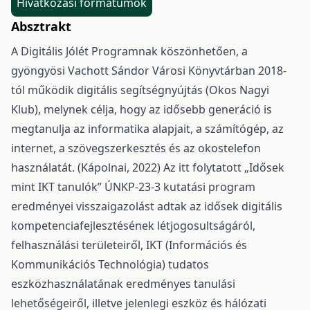
Hivatkozási formátumok
Absztrakt
A Digitális Jólét Programnak köszönhetően, a
gyöngyösi Vachott Sándor Városi Könyvtárban 2018-
tól működik digitális segítségnyújtás (Okos Nagyi
Klub), melynek célja, hogy az idősebb generáció is
megtanulja az informatika alapjait, a számítógép, az
internet, a szövegszerkesztés és az okostelefon
használatát. (Kápolnai, 2022) Az itt folytatott „Idősek
mint IKT tanulók” ÚNKP-23-3 kutatási program
eredményei visszaigazolást adtak az idősek digitális
kompetenciafejlesztésének létjogosultságáról,
felhasználási területeiről, IKT (Információs és
Kommunikációs Technológia) tudatos
eszközhasználatának eredményes tanulási
lehetőségeiről, illetve jelenlegi eszköz és hálózati