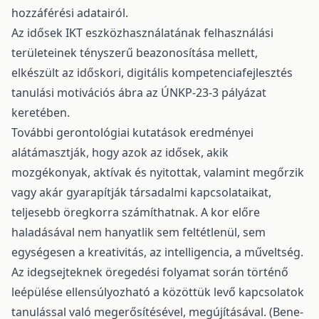
hozzáférési adatairól.
Az idősek IKT eszközhasználatának felhasználási
területeinek tényszerű beazonosítása mellett,
elkészült az időskori, digitális kompetenciafejlesztés
tanulási motivációs ábra az ÚNKP-23-3 pályázat
keretében.
További gerontológiai kutatások eredményei
alátámasztják, hogy azok az idősek, akik
mozgékonyak, aktívak és nyitottak, valamint megőrzik
vagy akár gyarapítják társadalmi kapcsolataikat,
teljesebb öregkorra számíthatnak. A kor előre
haladásával nem hanyatlik sem feltétlenül, sem
egységesen a kreativitás, az intelligencia, a műveltség.
Az idegsejteknek öregedési folyamat során történő
leépülése ellensúlyozható a közöttük levő kapcsolatok
tanulással való megerősítésével, megújításával. (Bene-