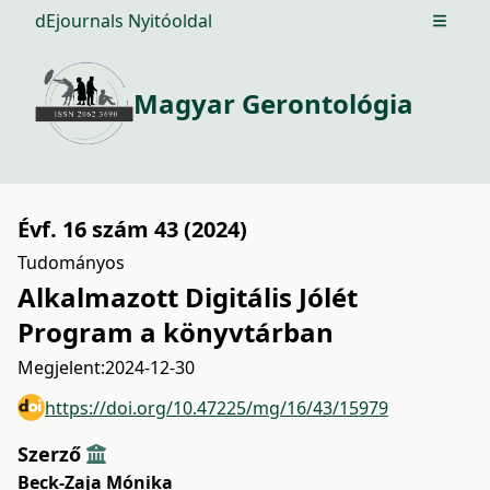
dEjournals Nyitóoldal
Open m
Magyar Gerontológia
Évf. 16 szám 43 (2024)
Tudományos
Alkalmazott Digitális Jólét
Program a könyvtárban
Megjelent:
2024-12-30
https://doi.org/10.47225/mg/16/43/15979
Szerző
Beck-Zaja Mónika