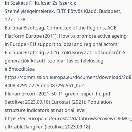
In Szakács F., Kulcsár Zs.(szerk.):
Személyiségelméletek. ELTE Eötvös Kiadó, Budapest,
127—138.
Európai Bizottság, Committee of the Regions, AGE
Platform Europe (2011). How to promote active ageing
in Europe - EU support to local and regional actors
Európai Bizottság (2021). Zöld Könyv az Idősödésről: A
generációk közötti szolidaritás és felelősség
előmozdítása
https://commission.europa.eu/document/download/2d8
4408-4291-a229-ebd08729d561_hu?
filename=com_2021_50_f1_green_paper_hu.pdf
(letöltve: 2023.09.18) Eurostat (2021). Population
structure indicators at national level.
https://ec.europa.eu/eurostat/databrowser/view/DEM
ult/table?lang=en (letöltve: 2023.09.18)