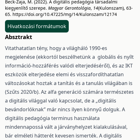
Beck-Zaja, M. (2022). A digitális pedagógia társadalmi
kiegyenlítő szerepe.
Magyar Gerontológia
,
14
(Kulonszam), 63-
65.
https://doi.org/10.47225/mg/14/Kulonszam/12174
Hivatkozási formátumok
Absztrakt
Vitathatatlan tény, hogy a világháló 1990-es
megjelenése (ekkortól beszélhetünk a globális és nyílt
információ-hozzáférés valódi elterjedéséről), és az IKT
eszközök elterjedése elemi és visszafordíthatatlan
változásokat hoztak a tanítás és a tanulás világában is
(Szűts 2020/b). Az alfa generáció számára természetes
a digitális világgal való kapcsolat, de a „digitális
bevándorlóknak” már nincs ilyen könnyű dolguk. A
digitális pedagógia terminus használata
mindennapossá vált a járványhelyzet kialakulásával,
bár elméleti hátterét kevesen ismerték. A digitális