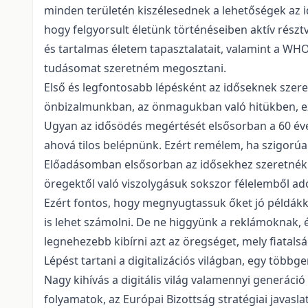
minden területén kiszélesednek a lehetőségek az i
hogy felgyorsult életünk történéseiben aktív részt
és tartalmas életem tapasztalatait, valamint a WHO
tudásomat szeretném megosztani.
Első és legfontosabb lépésként az időseknek szere
önbizalmunkban, az önmagukban való hitükben, ezz
Ugyan az idősödés megértését elsősorban a 60 éven 
ahová tilos belépnünk. Ezért remélem, ha szigorúa
Előadásomban elsősorban az idősekhez szeretnék s
öregektől való viszolygásuk sokszor félelemből adó
Ezért fontos, hogy megnyugtassuk őket jó példákka
is lehet számolni. De ne higgyünk a reklámoknak, 
legnehezebb kibírni azt az öregséget, mely fiatalsá
Lépést tartani a digitalizációs világban, egy többg
Nagy kihívás a digitális világ valamennyi generáci
folyamatok, az Európai Bizottság stratégiai javaslat