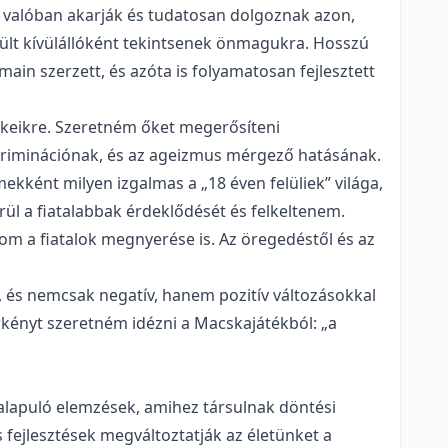
t valóban akarják és tudatosan dolgoznak azon,
érült kívülállóként tekintsenek önmagukra. Hosszú
ain szerzett, és azóta is folyamatosan fejlesztett
ekeikre. Szeretném őket megerősíteni
kriminációnak, és az ageizmus mérgező hatásának.
ekként milyen izgalmas a „18 éven felüliek” világa,
ül a fiatalabbak érdeklődését és felkeltenem.
m a fiatalok megnyerése is. Az öregedéstől és az
, és nemcsak negatív, hanem pozitív változásokkal
rkényt szeretném idézni a Macskajátékból: „a
n alapuló elemzések, amihez társulnak döntési
is fejlesztések megváltoztatják az életünket a