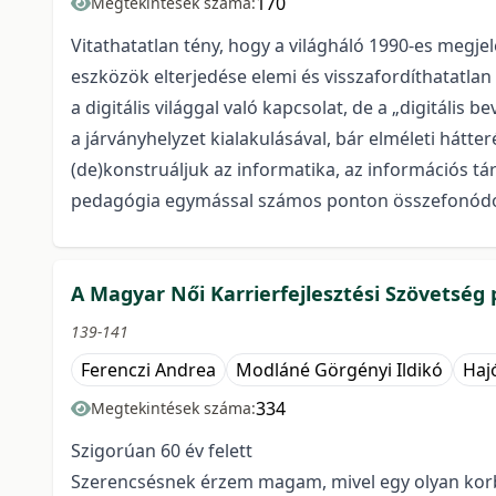
170
Megtekintések száma:
Vitathatatlan tény, hogy a világháló 1990-es megjel
eszközök elterjedése elemi és visszafordíthatatlan
a digitális világgal való kapcsolat, de a „digitál
a járványhelyzet kialakulásával, bár elméleti hátt
(de)konstruáljuk az informatika, az információs tá
pedagógia egymással számos ponton összefonódó
A Magyar Női Karrierfejlesztési Szövetség
139-141
Ferenczi Andrea
Modláné Görgényi Ildikó
Haj
334
Megtekintések száma:
Szigorúan 60 év felett
Szerencsésnek érzem magam, mivel egy olyan korba