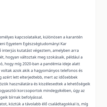
személyes kapcsolataikat, különösen a karantén
receni Egyetem Egészségtudományi Kar
ő interjús kutatást végeztem, amelyben arra
ét, hogyan változtak meg szokásaik, például a
tó, hogy míg 2020-ban a pandémia ideje alatt
n voltak azok akik a hagyományos telefonos és
g azért lett elterjedtebb, mert az idősebbek
zközök használatára és kiszélesedtek a lehetőségeik
i fogyasztói korcsoportok mindegyikében, úgy az
geik bírnak befolyással.
tot, köztük a távolabb élő családtagokkal is, míg