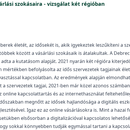
rlási szokásaira - vizsgálat két régióban
rek életét, az idősekét is, akik igyekeztek leszűkíteni a 
többek között a vásárlási szokásaik is átalakultak. A Deb
 adta a kutatásom alapját. 2021 nyarán két régióra kiterjed
n mértékben befolyásolta az idős szervezetek tagjainak élet
ogyasztással kapcsolatban. Az eredmények alapján elmondha
ot a szervezetek tagjai, 2021-ben már közel azonos számba
Az online kapcsolattartás és az internethasználat feltehetőle
lt időszakban megnőtt az idősek hajlandósága a digitális es
jlesztésével. Igaz ez az online vásárlásokra is. Mint a haza
esetükben elsősorban a digitalizációval kapcsolatos lehetősé
hogy sokkal könnyebben tudják egymással tartani a kapcsola