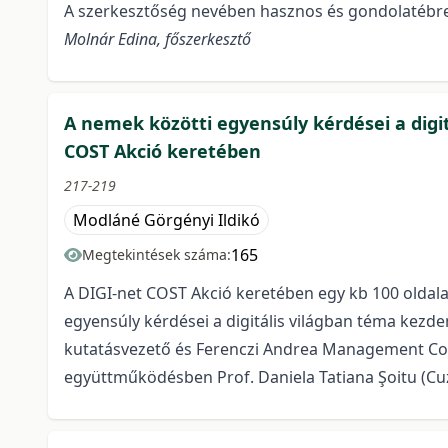
A szerkesztőség nevében hasznos és gondolatébre
Molnár Edina, főszerkesztő
A nemek közötti egyensúly kérdései a digitál
COST Akció keretében
217-219
Modláné Görgényi Ildikó
165
Megtekintések száma:
A DIGI-net COST Akció keretében egy kb 100 oldalas
egyensúly kérdései a digitális világban téma kezd
kutatásvezető és Ferenczi Andrea Management Comm
együttműködésben Prof. Daniela Tatiana Şoitu (Cuza 