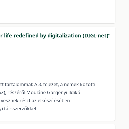
 life redefined by digitalization (DIGI-net)”
t tartalommal: A 3. fejezet, a nemek közötti
Z), részéről Modláné Görgényi Ildikó
vesznek részt az elkészítésében
y) társszerzőkkel.