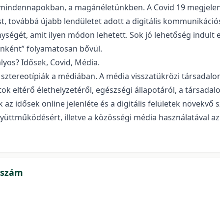
indennapokban, a magánéletünkben. A Covid 19 megjelenése
tést, továbbá újabb lendületet adott a digitális kommunikác
ységét, amit ilyen módon lehetett. Sok jó lehetőség indult e
cenként” folyamatosan bővül.
lyos? Idősek, Covid, Média.
 sztereotípiák a médiában. A média visszatükrözi társadalo
k eltérő élethelyzetéről, egészségi állapotáról, a társada
 az idősek online jelenléte és a digitális felületek növekvő
üttműködésért, illetve a közösségi média használatával az 
apszám