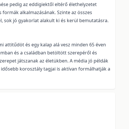
 pedig az eddigiektől eltérő élethelyzetet
iós formák alkalmazásának. Szinte az összes
l, sok jó gyakorlat alakult ki és kerül bemutatásra.
mi attitűdöt és egy kalap alá vesz minden 65 éven
lomban és a családban betöltött szerepéről és
 szerepet játszanak az életükben. A média jó példák
idősebb korosztály tagjai is aktívan formálhatják a