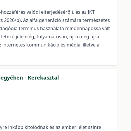
hozzáférés valódi elterjedéséről), és az IKT
űts 2020/b). Az alfa generáció számára természetes
s pedagógia terminus használata mindennapossá vált
 létező jelenség; folyamatosan, újra meg újra
z internetes kommunikáció és média, illetve a
jegyében - Kerekasztal
e inkább kitolódnak és az emberi élet szinte