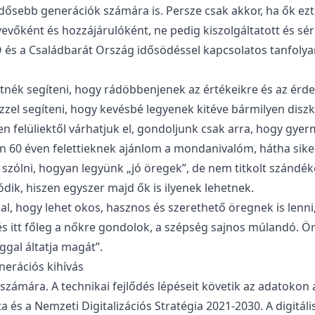
dősebb generációk számára is. Persze csak akkor, ha ők ez
vevőként és hozzájárulóként, ne pedig kiszolgáltatott és s
 és a Családbarát Ország idősödéssel kapcsolatos tanfolyam
tnék segíteni, hogy rádöbbenjenek az értékeikre és az érd
el segíteni, hogy kevésbé legyenek kitéve bármilyen disz
felüliektől várhatjuk el, gondoljunk csak arra, hogy gyerm
n 60 éven felettieknek ajánlom a mondanivalóm, hátha siker
zólni, hogyan legyünk „jó öregek”, de nem titkolt szándéko
dik, hiszen egyszer majd ők is ilyenek lehetnek.
l, hogy lehet okos, hasznos és szerethető öregnek is lenni
és itt főleg a nőkre gondolok, a szépség sajnos múlandó. Ö
ggal áltatja magát”.
enerációs kihívás
ó számára. A technikai fejlődés lépéseit követik az adatoko
a és a Nemzeti Digitalizációs Stratégia 2021-2030. A digitál