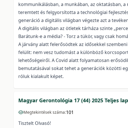
kommunikálásban, a munkában, az oktatásban, a m
teremtett és felgyorsította a technológiai fejlesz
generáció a digitális világban végezte azt a tevéken
A digitális világban az ötletek tárháza szinte „per
Barátunk-e a média? - Torz a tükör, vagy csak homá
A járvány alatt felerősödtek az idősekkel szembeni
felülit: nem vesz tudomást a különböző korcsoporto
lehetőségeiről. A Covid alatt folyamatosan erősödik
bemutatásával sokat tehet a generációk közötti egy
róluk kialakult képet.
Magyar Gerontológia 17 (44) 2025 Teljes l
101
Megtekintések száma:
Tisztelt Olvasó!