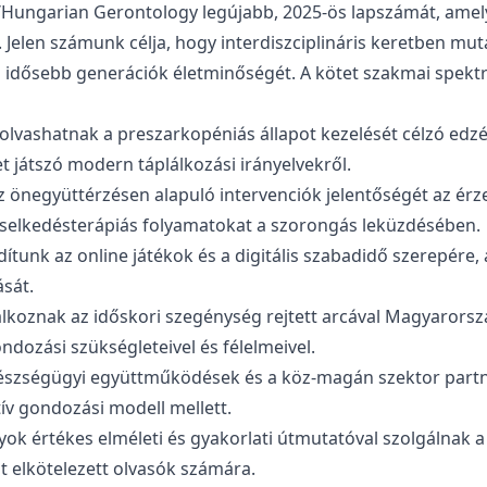
ungarian Gerontology legújabb, 2025-ös lapszámát, amely
Jelen számunk célja, hogy interdiszciplináris keretben muta
idősebb generációk életminőségét. A kötet szakmai spektrum
 olvashatnak a preszarkopéniás állapot kezelését célzó ed
játszó modern táplálkozási irányelvekről.
 önegyüttérzésen alapuló intervenciók jelentőségét az érz
viselkedésterápiás folyamatokat a szorongás leküzdésében.
ítunk az online játékok és a digitális szabadidő szerepére,
ását.
lkoznak az időskori szegénység rejtett arcával Magyarorszá
dozási szükségleteivel és félelmeivel.
gészségügyi együttműködések és a köz-magán szektor partn
tív gondozási modell mellett.
k értékes elméleti és gyakorlati útmutatóval szolgálnak 
t elkötelezett olvasók számára.