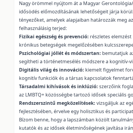
Nagy örömmel nyújtom át a Magyar Gerontológia/H
idősödés előmozdításának lehetőségeit járja körül. 
tényezőket, amelyek alapjaiban határozzák meg az 
felhasználásig terjed:
Fizikai egészség és prevenció:
részletes elemzést
krónikus betegségek megelőzésében kulcsszerepet 
Pszichológiai jóllét és módszertan:
bemutatjuk az
segítheti a történetmesélés módszere a kognitív-
Digitális világ és innováció:
kiemelt figyelmet ford
kognitív funkciók és a társas kapcsolatok fenntart
Társadalmi kihívások és inklúzió:
szerzőink fogla
az LMBTQ+ közösségbe tartozó idősek speciális gon
Rendszerszintű megközelítések:
vizsgáljuk az e
fejlesztésében, érvelve egy holisztikus és participa
Bízom benne, hogy a lapszámban közölt tanulmányo
kutatók és az idősek életminőségének javítása irán