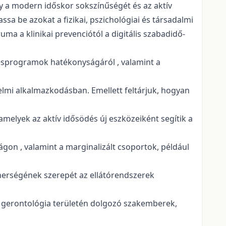
 a modern időskor sokszínűségét és az aktív
ssa be azokat a fizikai, pszichológiai és társadalmi
a a klinikai prevenciótól a digitális szabadidő-
zésprogramok hatékonyságáról , valamint a
elmi alkalmazkodásban. Emellett feltárjuk, hogyan
 amelyek az aktív idősödés új eszközeiként segítik a
gon , valamint a marginalizált csoportok, például
erségének szerepét az ellátórendszerek
a gerontológia területén dolgozó szakemberek,