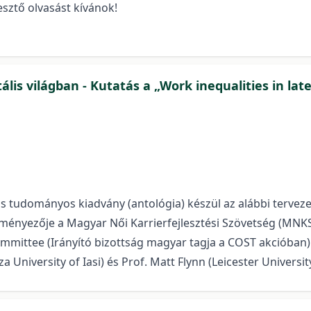
sztő olvasást kívánok!
is világban - Kutatás a „Work inequalities in later
 tudományos kiadvány (antológia) készül az alábbi tervezet
eményezője a Magyar Női Karrierfejlesztési Szövetség (MNKS
ittee (Irányító bizottság magyar tagja a COST akcióban) 
University of Iasi) és Prof. Matt Flynn (Leicester Universit