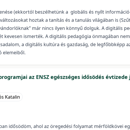
enése (ekkortól beszélhetünk a globális és nyílt információ-
 változásokat hoztak a tanítás és a tanulás világában is (Sz
is bevándorlóknak” már nincs ilyen könnyű dolguk. A digitáli
erét kevesen ismerték. A digitális pedagógia önmagában nem
rsadalom, a digitális kultúra és gazdaság, de legfőbbképp a
 elemeiből.
 programjai az ENSZ egészséges idősödés évtizede 
ós Katalin
n idősödöm, ahol az öregedési folyamat mérföldkövei egyr