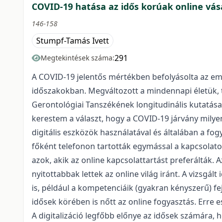
COVID-19 hatása az idős korúak online vásá
146-158
Stumpf-Tamás Ivett
291
Megtekintések száma:
A COVID-19 jelentős mértékben befolyásolta az embe
időszakokban. Megváltozott a mindennapi életük, 
Gerontológiai Tanszékének longitudinális kutatása
kerestem a választ, hogy a COVID-19 járvány milye
digitális eszközök használatával és általában a f
főként telefonon tartották egymással a kapcsolat
azok, akik az online kapcsolattartást preferálták. 
nyitottabbak lettek az online világ iránt. A vizsgá
is, például a kompetenciáik (gyakran kényszerű) fe
idősek körében is nőtt az online fogyasztás. Erre 
A digitalizáció legfőbb előnye az idősek számára, 