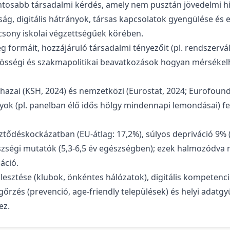
tosabb társadalmi kérdés, amely nem pusztán jövedelmi hi
ság, digitális hátrányok, társas kapcsolatok gyengülése é
acsony iskolai végzettségűek körében.
 formáit, hozzájáruló társadalmi tényezőit (pl. rendszervál
özösségi és szakmapolitikai beavatkozások hogyan mérsékelh
hazai (KSH, 2024) és nemzetközi (Eurostat, 2024; Eurofound,
yok (pl. panelban élő idős hölgy mindennapi lemondásai) fel
tődéskockázatban (EU-átlag: 17,2%), súlyos depriváció 9% (E
gészségi mutatók (5,3-6,5 év egészségben); ezek halmozódv
áció.
esztése (klubok, önkéntes hálózatok), digitális kompetenci
őrzés (prevenció, age-friendly települések) és helyi adatg
ez.