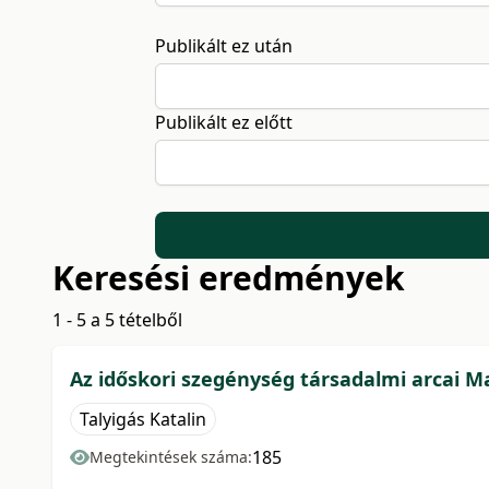
Publikált ez után
Publikált ez előtt
Keresési eredmények
1 - 5 a 5 tételből
Az időskori szegénység társadalmi arcai 
Talyigás Katalin
185
Megtekintések száma: