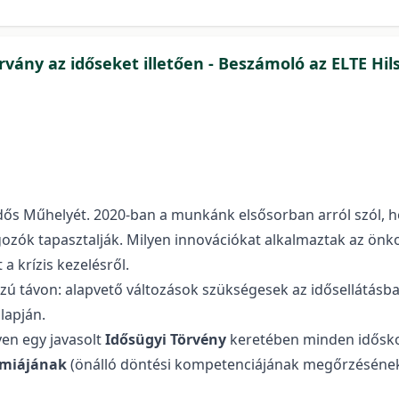
vány az időseket illetően - Beszámoló az ELTE Hils
s Műhelyét. 2020-ban a munkánk elsősorban arról szól, hog
lgozók tapasztalják. Milyen innovációkat alkalmaztak az ö
a krízis kezelésről.
zú távon: alapvető változások szükségesek az idősellátásba
lapján.
yen egy javasolt
Idősügyi
Törvény
keretében minden idősk
ómiájának
(önálló döntési kompetenciájának megőrzésének)