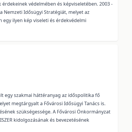
ek érdekeinek védelmében és képviseletében. 2003 -
 a Nemzeti Idősügyi Stratégiát, melyet az
egy ilyen kép viseleti és érdekvédelmi
lt egy szakmai háttéranyag az időspolitika fő
lyet megtárgyalt a Fővárosi Idősügyi Tanács is.
zetésének szükségessége. A Fővárosi Önkormányzat
R/FISZER kidolgozásának és bevezetésének