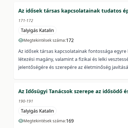
Az idősek társas kapcsolatainak tudatos ép
171-172
Talyigás Katalin
172
Megtekintések száma:
Az idősek társas kapcsolatainak fontossága egyre
létezési magány, valamint a fizikai és lelki vesztess
jelentőségére és szerepére az életminőség javítá
Az Idősügyi Tanácsok szerepe az idősödő 
190-191
Talyigás Katalin
169
Megtekintések száma: