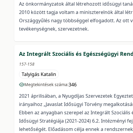
Az önkormányzatok által létrehozott idősügyi taná
2010 között tagja voltam a miniszterelnök által lé
Országgyűlés nagy többséggel elfogadott. Az ott 
tevékenységnek, szervezetnek.
Az Integrált Szociális és Egészségügyi Re
157-158
Talyigás Katalin
346
Megtekintések száma:
2021 áprilisában, a Nyugdíjas Szervezetek Egyezte
irányaihoz „Javaslat Idősügyi Törvény megalkotásár
Ebben az anyagban szerepel az Integrált Szociáli
Idősügyi Stratégiája (2021-2024) 6.2. Intézményi f
lehetőségét. Előadásom célja ennek a rendszernek