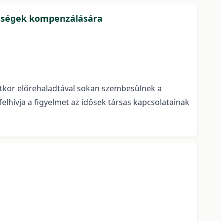
tességek kompenzálására
etkor előrehaladtával sokan szembesülnek a
y felhívja a figyelmet az idősek társas kapcsolatainak