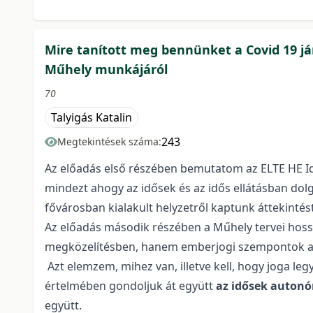
Mire tanított meg bennünket a Covid 19 jár
Műhely munkájáról
70
Talyigás Katalin
243
Megtekintések száma:
Az előadás első részében bemutatom az ELTE HE Idő
mindezt ahogy az idősek és az idős ellátásban do
fővárosban kialakult helyzetről kaptunk áttekintést 
Az előadás második részében a Műhely tervei hoss
megközelítésben, hanem emberjogi szempontok a
Azt elemzem, mihez van, illetve kell, hogy joga leg
értelmében gondoljuk át együtt
az idősek auton
együtt.