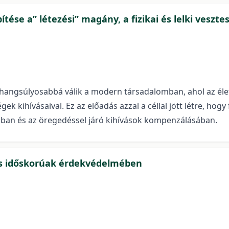
ítése a” létezési” magány, a fizikai és lelki vesz
 hangsúlyosabbá válik a modern társadalomban, ahol az él
égek kihívásaival. Ez az előadás azzal a céllal jött létre, hog
sában és az öregedéssel járó kihívások kompenzálásában.
és időskorúak érdekvédelmében