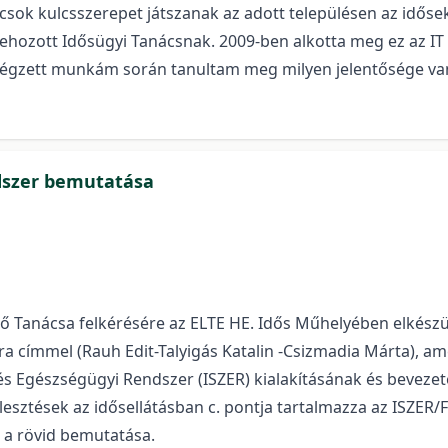
csok kulcsszerepet játszanak az adott településen az idős
trehozott Idősügyi Tanácsnak. 2009-ben alkotta meg ez az IT
végzett munkám során tanultam meg milyen jelentősége van 
ndszer bemutatása
tő Tanácsa felkérésére az ELTE HE. Idős Műhelyében elkészü
a címmel (Rauh Edit-Talyigás Katalin -Csizmadia Márta), ame
s és Egészségügyi Rendszer (ISZER) kialakításának és beve
ejlesztések az idősellátásban c. pontja tartalmazza az ISZE
 a rövid bemutatása.