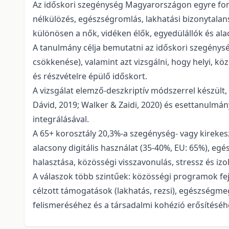
Az időskori szegénység Magyarországon egyre fon
nélkülözés, egészségromlás, lakhatási bizonytalan
különösen a nők, vidéken élők, egyedülállók és al
A tanulmány célja bemutatni az időskori szegénység
csökkenése), valamint azt vizsgálni, hogy helyi, k
és részvételre épülő időskort.
A vizsgálat elemző-deszkriptív módszerrel készült, 
Dávid, 2019; Walker & Zaidi, 2020) és esettanulmán
integrálásával.
A 65+ korosztály 20,3%-a szegénység- vagy kirekesz
alacsony digitális használat (35-40%, EU: 65%), e
halasztása, közösségi visszavonulás, stressz és izol
A válaszok több szintűek: közösségi programok fejl
célzott támogatások (lakhatás, rezsi), egészségmeg
felismeréséhez és a társadalmi kohézió erősítéséh