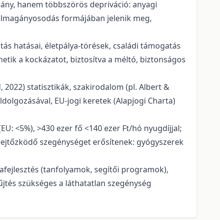
ány, hanem többszörös depriváció: anyagi
s elmagányosodás formájában jelenik meg,
tás hatásai, életpálya-törések, családi támogatás
etik a kockázatot, biztosítva a méltó, biztonságos
 2022) statisztikák, szakirodalom (pl. Albert &
dolgozásával, EU-jogi keretek (Alapjogi Charta)
U: <5%), >430 ezer fő <140 ezer Ft/hó nyugdíjjal;
a rejtőzködő szegénységet erősítenek: gyógyszerek
afejlesztés (tanfolyamok, segítői programok),
yűjtés szükséges a láthatatlan szegénység