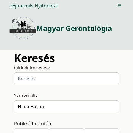
dEjournals Nyitóoldal
Open m
Magyar Gerontológia
Keresés
Cikkek keresése
Szerző által
Publikált ez után