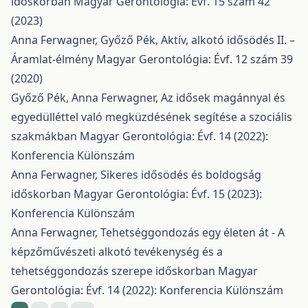
időskorban
Magyar Gerontológia: Évf. 15 szám 42
(2023)
Anna Ferwagner, Győző Pék,
Aktív, alkotó idősödés II. –
Áramlat-élmény
Magyar Gerontológia: Évf. 12 szám 39
(2020)
Győző Pék, Anna Ferwagner,
Az idősek magánnyal és
egyedülléttel való megküzdésének segítése a szociális
szakmákban
Magyar Gerontológia: Évf. 14 (2022):
Konferencia Különszám
Anna Ferwagner,
Sikeres idősödés és boldogság
időskorban
Magyar Gerontológia: Évf. 15 (2023):
Konferencia Különszám
Anna Ferwagner,
Tehetséggondozás egy életen át - A
képzőművészeti alkotó tevékenység és a
tehetséggondozás szerepe időskorban
Magyar
Gerontológia: Évf. 14 (2022): Konferencia Különszám