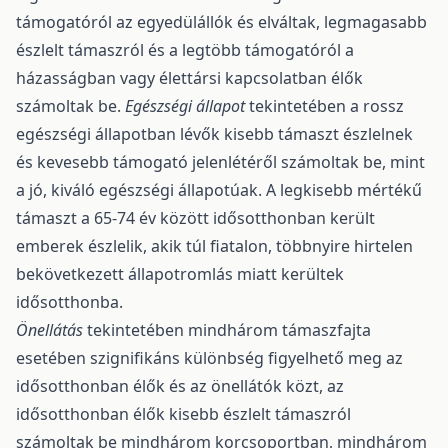
támogatóról az egyedülállók és elváltak, legmagasabb
észlelt támaszról és a legtöbb támogatóról a
házasságban vagy élettársi kapcsolatban élők
számoltak be.
Egészségi állapot
tekintetében a rossz
egészségi állapotban lévők kisebb támaszt észlelnek
és kevesebb támogató jelenlétéről számoltak be, mint
a jó, kiváló egészségi állapotúak. A legkisebb mértékű
támaszt a 65-74 év között idősotthonban került
emberek észlelik, akik túl fiatalon, többnyire hirtelen
bekövetkezett állapotromlás miatt kerültek
idősotthonba.
Önellátás
tekintetében mindhárom támaszfajta
esetében szignifikáns különbség figyelhető meg az
idősotthonban élők és az önellátók közt, az
idősotthonban élők kisebb észlelt támaszról
számoltak be mindhárom korcsoportban, mindhárom