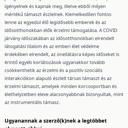
igényelnek és kapnak meg, illetve ebből milyen
mértékű támaszt észlelnek. Kiemelkedően fontos
lenne az egyedül élő legidősebb emberek és az
idősotthonokban élők érzelmi támogatása. A COVID
járvány időszakában az idősotthonokban elrendelt
látogatási tilalom és az emberi élet védelme
érdekében elrendelt, az önellátásra képes időseket is
érintő egyéb korlátozások ugyanakkor tovább
csökkenthetik az érzelmi és a pozitív szociális
interakciókon alapuló észlelt társas támaszt és az
érzelmi támaszt, amelyek minden korcsoportban és
élethelyzetben eleve alacsonyabbnak bizonyultak, mint
az instrumentális támasz.
Ugyanannak a szerző(k)nek a legtöbbet