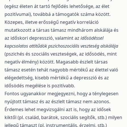
(egész életen át tartó fejlődés lehetősége, az élet
pozitívumai), továbbá a támogatók száma között.
Közepes, illetve erősségű negatív korreláció
mutatkozott a társas támasz mindhárom alskálája és
az időskori depresszió, valamint az
idősödéssel
kapcsolatos attitűdök
pszichoszociális veszteség alskálája
(pszichés és szociális veszteségek, az idősödés, mint
negatív élmény) között. Magasabb észlelt társas
támasz esetén tehát nagyobb mértékű az élettel való
elégedettség, kisebb mértékű a depresszió és az
idősödés megélése is pozitívabb.
Fontos ugyanakkor megjegyezni, hogy a ténylegesen
nyújtott támasz és az észlelt támasz nem azonos.
Érdemes lehet megvizsgálni azt is, hogy az idősek
kiktől (pl. család, barátok, szociális segítők, stb.) milyen
jellegű támaszt (pl. instrumentális, érzelmi, stb.)