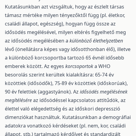
Kutatásunkban azt vizsgáltuk, hogy az észlelt társas
támasz mértéke milyen tényezőktől függ (pl. életkor,
családi állapot, egészség), hogyan függ össze az
idősödés megélésével, milyen eltérés figyelhető meg
az idősödés megélésében a
különböző élethelyzetben
lévő (önellátásra képes vagy idősotthonban élő), illetve
a különböző korcsoportba tartozó 65 évnél idősebb
emberek között. Az egyes
korcsoportok
a WHO
besorolás szerint kerültek kialakításra: 65-74 év
közöttiek (idősödők), 75-89 év közöttiek (időskorúak),
90 év felettiek (aggastyánok). Az
idősödés megélésének
megítélésére
az idősödéssel kapcsolatos attitűdök, az
élettel való elégedettség és az időskori depresszió
dimenziókat használtuk. Kutatásunkban a demográfiai
adatokra vonatkozó kérdéseket (pl. nem, kor, családi
állapot, stb.) tartalmazó kérdőívet és standardizált