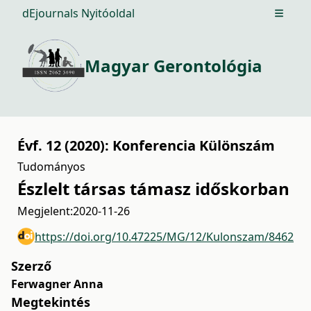
dEjournals Nyitóoldal
Open m
Magyar Gerontológia
Évf. 12 (2020): Konferencia Különszám
Tudományos
Észlelt társas támasz időskorban
Megjelent:
2020-11-26
https://doi.org/10.47225/MG/12/Kulonszam/8462
Szerző
Ferwagner Anna
Megtekintés