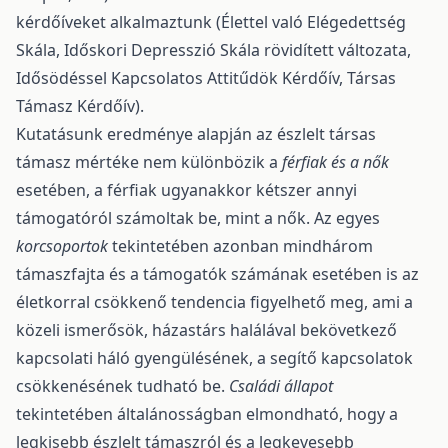
kérdőíveket alkalmaztunk (Élettel való Elégedettség
Skála, Időskori Depresszió Skála rövidített változata,
Idősödéssel Kapcsolatos Attitűdök Kérdőív, Társas
Támasz Kérdőív).
Kutatásunk eredménye alapján az észlelt társas
támasz mértéke nem különbözik a
férfiak és a nők
esetében, a férfiak ugyanakkor kétszer annyi
támogatóról számoltak be, mint a nők. Az egyes
korcsoportok
tekintetében azonban mindhárom
támaszfajta és a támogatók számának esetében is az
életkorral csökkenő tendencia figyelhető meg, ami a
közeli ismerősök, házastárs halálával bekövetkező
kapcsolati háló gyengülésének, a segítő kapcsolatok
csökkenésének tudható be.
Családi állapot
tekintetében általánosságban elmondható, hogy a
legkisebb észlelt támaszról és a legkevesebb