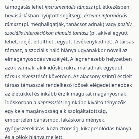
támogatás lehet
instrumentális támasz
(pl. étkezésben,
bevásárlásban nyújtott segítség),
érzelmi-információs
támasz
(pl. meghallgatják, tanácsot adnak) vagy
pozitív
szociális interakciókon alapuló támasz
(pl. akivel együtt
lehet, idejét eltöltheti, együtt tevékenykedhet). A társas
támasz, a szociális háló hiánya ugyanakkor növeli az
elmagányosodás veszélyét. A legnehezebb helyzetben
azok vannak, akik időskorukra maradnak egyedül
társuk elvesztését követően. Az alacsony szintű észlelt
társas támasszal rendelkező idősek elégedetlenebbek
az életükkel és inkább érzik magukat magányosnak.
Időskorban a
depressziót
leginkább kiváltó tényezők
egyike a magányosság a kiszolgáltatottság,
embertelen bánásmód, lakáskörülmények,
gyógyszerellátás, közbiztonság, kikapcsolódás hiánya
és a célok hiánya mellett.