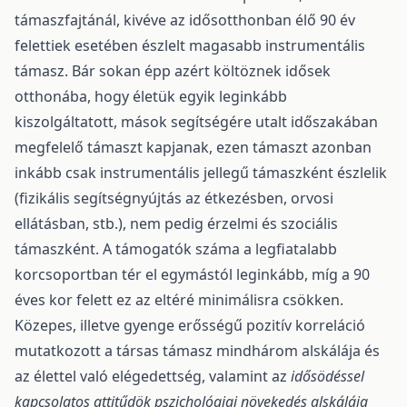
támaszfajtánál, kivéve az idősotthonban élő 90 év
felettiek esetében észlelt magasabb instrumentális
támasz. Bár sokan épp azért költöznek idősek
otthonába, hogy életük egyik leginkább
kiszolgáltatott, mások segítségére utalt időszakában
megfelelő támaszt kapjanak, ezen támaszt azonban
inkább csak instrumentális jellegű támaszként észlelik
(fizikális segítségnyújtás az étkezésben, orvosi
ellátásban, stb.), nem pedig érzelmi és szociális
támaszként. A támogatók száma a legfiatalabb
korcsoportban tér el egymástól leginkább, míg a 90
éves kor felett ez az eltéré minimálisra csökken.
Közepes, illetve gyenge erősségű pozitív korreláció
mutatkozott a társas támasz mindhárom alskálája és
az élettel való elégedettség, valamint az
idősödéssel
kapcsolatos attitűdök pszichológiai növekedés alskálája