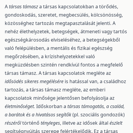
A
társas támasz
a társas kapcsolatokban a törődés,
gondoskodás, szeretet, megbecsülés, kölcsönösség,
közösséghez tartozás megtapasztalását jelenti. A
nehéz élethelyzetek, betegségek, átmeneti vagy tartós
egészségkárosodás elviseléséhez, a betegségekből
való felépülésben, a mentális és fizikai egészség
megőrzésében, a krízishelyzetekkel való
megküzdésben szintén rendkívül fontos a megfelelő
társas támasz. A társas kapcsolatok megléte az
idősödés sikeres megélésére
is hatással van, a családhoz
tartozás, a társas támasz megléte, az emberi
kapcsolatok minősége jelentősen befolyásolja az
életminőséget.
Időskorban a
társas támogatás, a család,
a barátok és a hivatásos segítők
(pl. szociális gondozók)
részéről
történő
tényleges
, illetve az idősek által
észlelt
segítségnyújtás szerepe felértékelődik. Ez a társas