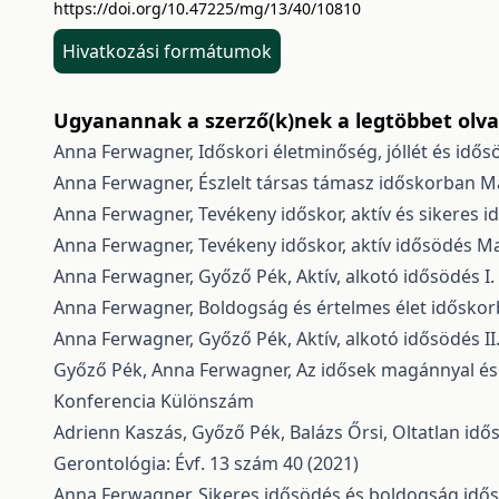
https://doi.org/10.47225/mg/13/40/10810
Hivatkozási formátumok
Ugyanannak a szerző(k)nek a legtöbbet olvas
Anna Ferwagner,
Időskori életminőség, jóllét és idő
Anna Ferwagner,
Észlelt társas támasz időskorban
Ma
Anna Ferwagner,
Tevékeny időskor, aktív és sikeres 
Anna Ferwagner,
Tevékeny időskor, aktív idősödés
Ma
Anna Ferwagner, Győző Pék,
Aktív, alkotó idősödés 
Anna Ferwagner,
Boldogság és értelmes élet idősko
Anna Ferwagner, Győző Pék,
Aktív, alkotó idősödés I
Győző Pék, Anna Ferwagner,
Az idősek magánnyal és
Konferencia Különszám
Adrienn Kaszás, Győző Pék, Balázs Őrsi,
Oltatlan idő
Gerontológia: Évf. 13 szám 40 (2021)
Anna Ferwagner,
Sikeres idősödés és boldogság id