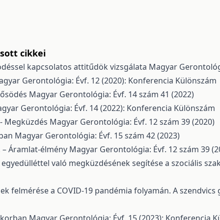
ott cikkei
södéssel kapcsolatos attitűdök vizsgálata
Magyar Gerontológi
gyar Gerontológia: Évf. 12 (2020): Konferencia Különszám
idősödés
Magyar Gerontológia: Évf. 14 szám 41 (2022)
gyar Gerontológia: Évf. 14 (2022): Konferencia Különszám
I. - Megküzdés
Magyar Gerontológia: Évf. 12 szám 39 (2020)
rban
Magyar Gerontológia: Évf. 15 szám 42 (2023)
I. – Áramlat-élmény
Magyar Gerontológia: Évf. 12 szám 39 (2
 egyedülléttel való megküzdésének segítése a szociális s
sek felmérése a COVID-19 pandémia folyamán. A szendvics 
őskorban
Magyar Gerontológia: Évf. 15 (2023): Konferencia 