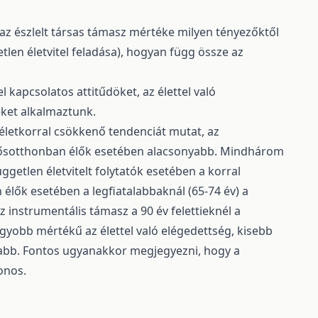
az észlelt társas támasz mértéke milyen tényezőktől
etlen életvitel feladása), hogyan függ össze az
 kapcsolatos attitűdöket, az élettel való
eket alkalmaztunk.
 életkorral csökkenő tendenciát mutat, az
 idősotthonban élők esetében alacsonyabb. Mindhárom
getlen életvitelt folytatók esetében a korral
 élők esetében a legfiatalabbaknál (65-74 év) a
z instrumentális támasz a 90 év felettieknél a
yobb mértékű az élettel való elégedettség, kisebb
vabb. Fontos ugyanakkor megjegyezni, hogy a
onos.