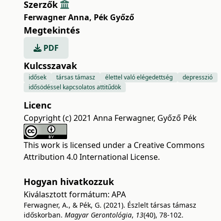
Szerzők
Ferwagner Anna
,
Pék Győző
Megtekintés
PDF
Kulcsszavak
idősek
társas támasz
élettel való elégedettség
depresszió
idősödéssel kapcsolatos attitűdök
Licenc
Copyright (c) 2021 Anna Ferwagner, Győző Pék
This work is licensed under a
Creative Commons
Attribution 4.0 International License
.
Hogyan hivatkozzuk
Kiválasztott formátum:
APA
Ferwagner, A., & Pék, G. (2021). Észlelt társas támasz
időskorban.
Magyar Gerontológia
,
13
(40), 78-102.