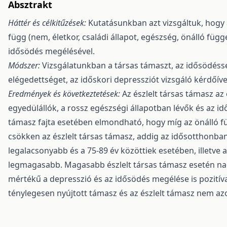
Absztrakt
Háttér és célkitűzések:
Kutatásunkban azt vizsgáltuk, hogy 
függ (nem, életkor, családi állapot, egészség, önálló függ
idősödés megélésével.
Módszer:
Vizsgálatunkban a társas támaszt, az idősödéssel
elégedettséget, az időskori depressziót vizsgáló kérdőív
Eredmények és következtetések:
Az észlelt társas támasz az
egyedülállók, a rossz egészségi állapotban lévők és az
támasz fajta esetében elmondható, hogy míg az önálló füg
csökken az észlelt társas támasz, addig az idősotthonban
legalacsonyabb és a 75-89 év közöttiek esetében, illetve a
legmagasabb. Magasabb észlelt társas támasz esetén nag
mértékű a depresszió és az idősödés megélése is pozití
ténylegesen nyújtott támasz és az észlelt támasz nem az