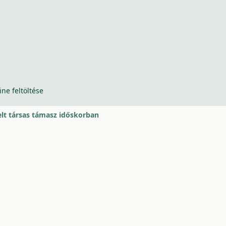
ine feltöltése
elt társas támasz időskorban