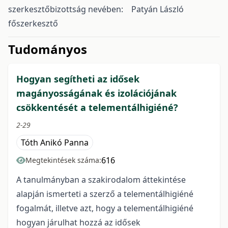
szerkesztőbizottság nevében: Patyán László
főszerkesztő
issue.tableOfContents6a798
Tudományos
Hogyan segítheti az idősek
magányosságának és izolációjának
csökkentését a telementálhigiéné?
2-29
Tóth Anikó Panna
616
Megtekintések száma:
A tanulmányban a szakirodalom áttekintése
alapján ismerteti a szerző a telementálhigiéné
fogalmát, illetve azt, hogy a telementálhigiéné
hogyan járulhat hozzá az idősek