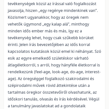
tevékenységek közül az írással való foglalkozást
javasolja, hiszen „egy regénye mindenkinek van”.
Közismert ugyanakkor, hogy az öregek nem
vehetők úgymond „egy kalap alá”, minthogy
minden idős ember más és más, így ez a
tevékenység lehet, hogy csak szűkebb körüket
érinti. Jelen írás bevezetőjében az idős korral
kapcsolatos kutatások közül emel ki néhányat. Szó
esik az egyre emelkedő születéskor várható
átlagéletkorról, s arról, hogy hányféle életkorral is
rendelkezünk (feel-age, look-age, do-age, interest-
age). Az öregséggel foglalkozó szakirodalmi és
szépirodalmi művek rövid áttekintése után a
tartalmas öregkor összetevőiről olvashatunk, az
időskori tanulás, olvasás és írás kérdésével. Végül
a tanulmány javaslatokat ad a gondolataik