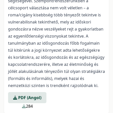
segítségével. Szempontrendszerünkben a
célcsoport választása nem volt véletlen – a
roma/cigány kisebbség több tényezőt tekintve is
vulnerabilisnak tekinthető, mely az időskori
gondozásra nézve veszélyeket rejt a gyakorlatban
az egyenlőtlenségi viszonyokat tekintve. A
tanulmányban az idősgondozás főbb fogalmain
túl kitérünk a jogi környezet adta lehetőségekre
és korlátokra, az idősgondozás és az egészségügy
kapcsolatrendszerére, illetve az életminőség és
jóllét alakulásának tényezőin túl olyan stratégiákra
(formális és informális), melyek hazai és
nemzetközi szinten is trendként rajzolódnak ki.
PDF (Angol)
284