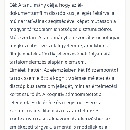
Cél: A tanulmány célja, hogy az ál-
dokumentumfilm disztópikus jellegét feltárva, a
mű narratíváinak segítségével képet mutasson a
magyar társadalom lehetséges diszfunkcióiról.
Módszertan: A tanulmányban szociálpszichológiai
megközelítést veszek figyelembe, amelyben a
filmjelenetek affektív jellemzésének folyamatát
tartalomelemzés alapján elemzem.
Elméleti háttér: Az elemzésben két fő szempontot
tartok szem előtt: a kognitív sémaelméletet és a
disztópikus tartalom jellegét, mint az értelmezési
keret szűrőjét. A kognitív sémaelméletet a
jelenetek észlelésére és megismerésére, a
kanonikus beállításokra és az értelmezési
kontextusokra alkalmazom. Az elemzésben az
emlékezeti tárgyak, a mentális modellek és a