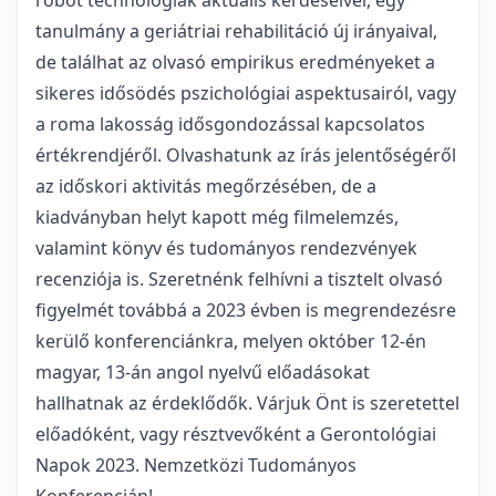
robot technológiák aktuális kérdéseivel, egy
tanulmány a geriátriai rehabilitáció új irányaival,
de találhat az olvasó empirikus eredményeket a
sikeres idősödés pszichológiai aspektusairól, vagy
a roma lakosság idősgondozással kapcsolatos
értékrendjéről. Olvashatunk az írás jelentőségéről
az időskori aktivitás megőrzésében, de a
kiadványban helyt kapott még filmelemzés,
valamint könyv és tudományos rendezvények
recenziója is. Szeretnénk felhívni a tisztelt olvasó
figyelmét továbbá a 2023 évben is megrendezésre
kerülő konferenciánkra, melyen október 12-én
magyar, 13-án angol nyelvű előadásokat
hallhatnak az érdeklődők. Várjuk Önt is szeretettel
előadóként, vagy résztvevőként a Gerontológiai
Napok 2023. Nemzetközi Tudományos