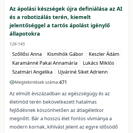
Az ápolási készségek újra definiálása az AI
és a robotizálás terén, kiemelt
jelentőséggel a tartós ápolást igénylő
állapotokra
126-145
Szőllősi Anna
Kismihók Gábor
Keszler Ádám
Karamánné Pakai Annamária
Lukács Miklós
Szatmári Angelika
Ujváriné Siket Adrienn
471
Megtekintések száma:
Az elmúlt évszázadban az egészségügy és az
életmód terén bekövetkezett hatalmas
fejlődésnek köszönhetően az átlagéletkor
megnőtt. Bár a hosszú élet fontos vívmánya a
modern kornak, kihívást jelent az egyre idősödő