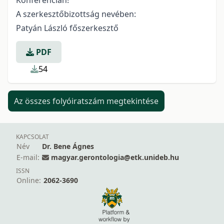
Konferencián!
A szerkesztőbizottság nevében:
Patyán László főszerkesztő
PDF
54
Az összes folyóiratszám megtekintése
KAPCSOLAT
Név
Dr. Bene Ágnes
E-mail:
magyar.gerontologia@etk.unideb.hu
ISSN
Online:
2062-3690