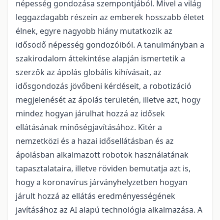
népesség gondozása szempontjából. Mivel a világ
leggazdagabb részein az emberek hosszabb életet
élnek, egyre nagyobb hiány mutatkozik az
idősödő népesség gondozóiból. A tanulmányban a
szakirodalom áttekintése alapján ismertetik a
szerzők az ápolás globális kihívásait, az
idősgondozás jövőbeni kérdéseit, a robotizáció
megjelenését az ápolás területén, illetve azt, hogy
mindez hogyan járulhat hozzá az idősek
ellátásának minőségjavításához. Kitér a
nemzetközi és a hazai idősellátásban és az
ápolásban alkalmazott robotok használatának
tapasztalataira, illetve röviden bemutatja azt is,
hogy a koronavírus járványhelyzetben hogyan
járult hozzá az ellátás eredményességének
javításához az AI alapú technológia alkalmazása. A