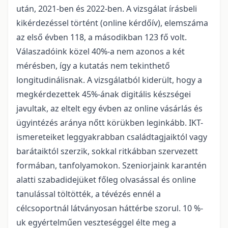
után, 2021-ben és 2022-ben. A vizsgálat írásbeli
kikérdezéssel történt (online kérdőív), elemszáma
az első évben 118, a másodikban 123 fő volt.
Válaszadóink közel 40%-a nem azonos a két
mérésben, így a kutatás nem tekinthető
longitudinálisnak. A vizsgálatból kiderült, hogy a
megkérdezettek 45%-ának digitális készségei
javultak, az eltelt egy évben az online vásárlás és
ügyintézés aránya nőtt körükben leginkább. IKT-
ismereteiket leggyakrabban családtagjaiktól vagy
barátaiktól szerzik, sokkal ritkábban szervezett
formában, tanfolyamokon. Szeniorjaink karantén
alatti szabadidejüket főleg olvasással és online
tanulással töltötték, a tévézés ennél a
célcsoportnál látványosan háttérbe szorul. 10 %-
uk egyértelműen veszteséggel élte meg a