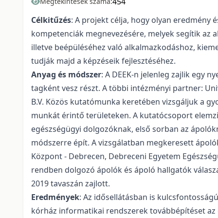
454
Megtekintések száma:
Célkitűzés
: A projekt célja, hogy olyan eredmény
kompetenciák megnevezésére, melyek segítik az a
illetve beépüléséhez való alkalmazkodáshoz, kiem
tudják majd a képzéseik fejlesztéséhez.
Anyag és módszer
: A DEEK-n jelenleg zajlik egy
tagként vesz részt. A többi intézményi partner: Un
B.V. Közös kutatómunka keretében vizsgáljuk a gyor
munkát érintő területeken. A kutatócsoport elemz
egészségügyi dolgozóknak, első sorban az ápolókna
módszerre épít. A vizsgálatban megkeresett ápolók
Központ - Debrecen, Debreceni Egyetem Egészségüg
rendben dolgozó ápolók és ápoló hallgatók válaszait
2019 tavaszán zajlott.
Eredmények
: Az idősellátásban is kulcsfontosságú
kórház informatikai rendszerek továbbépítéset az 