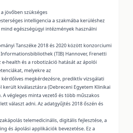
a a jövőben szükséges
sterséges intelligencia a szakmába kerüléshez
k, mind egészségügyi intézmények használni
udományi Tanszéke 2018 és 2020 között konzorciumi
 Informationsbibliothek (TIB) Hannover, Frenetti
 e-health és a robotizáció hatását az ápolói
tenciákat, melyekre az
 kérdőíves megkérdezésre, prediktív vizsgálati
került kiválasztásra (Debreceni Egyetem Klinikai
). A végleges minta vezető és több műszakos
lett választ adni. Az adatgyűjtés 2018 őszén és
kápolás telemedicinális, digitális fejlesztése, a
ng és ápolási applikációk bevezetése. Ez a