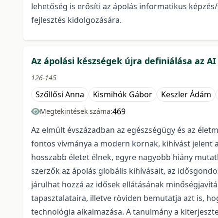
lehetőség is erősíti az ápolás informatikus képzé
fejlesztés kidolgozására.
Az ápolási készségek újra definiálása az AI
126-145
Szőllősi Anna
Kismihók Gábor
Keszler Ádám
469
Megtekintések száma:
Az elmúlt évszázadban az egészségügy és az életm
fontos vívmánya a modern kornak, kihívást jelent
hosszabb életet élnek, egyre nagyobb hiány mutat
szerzők az ápolás globális kihívásait, az idősgond
járulhat hozzá az idősek ellátásának minőségjavít
tapasztalataira, illetve röviden bemutatja azt is,
technológia alkalmazása. A tanulmány a kiterjeszt