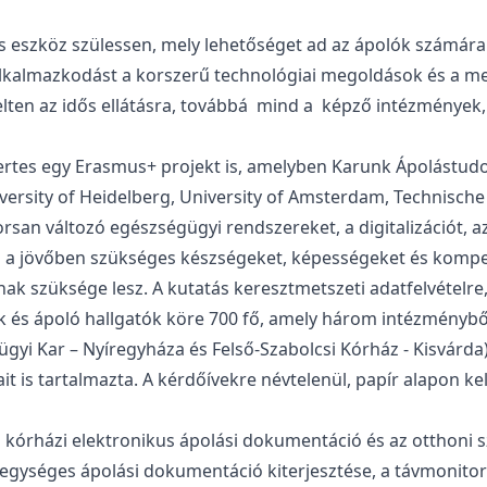
 és eszköz szülessen, mely lehetőséget ad az ápolók számár
lkalmazkodást a korszerű technológiai megoldások és a me
elten az idős ellátásra, továbbá mind a képző intézménye
 nyertes egy Erasmus+ projekt is, amelyben Karunk Ápolást
iversity of Heidelberg, University of Amsterdam, Technische
san változó egészségügyi rendszereket, a digitalizációt, az
i a jövőben szükséges készségeket, képességeket és kompe
k szüksége lesz. A kutatás keresztmetszeti adatfelvételre,
 és ápoló hallgatók köre 700 fő, amely három intézményből 
yi Kar – Nyíregyháza és Felső-Szabolcsi Kórház - Kisvárda
 is tartalmazta. A kérdőívekre névtelenül, papír alapon kel
 kórházi elektronikus ápolási dokumentáció és az otthoni sza
egységes ápolási dokumentáció kiterjesztése, a távmonitori