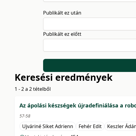
Publikált ez után
Publikált ez előtt
Keresési eredmények
1 - 2 a 2 tételből
Az ápolási készségek újradefiniálása a rob
57-58
Ujváriné Siket Adrienn
Fehér Edit
Keszler Ádá