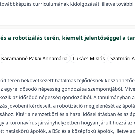
s/továbbképzés curriculumának kidolgozását, illetve tovább
 és a robotizálás terén, kiemelt jelentőséggel a ta
Karamánné Pakai Annamária
Lukács Miklós
Szatmári A
ód terén bekövetkezett hatalmas fejlődésnek köszönhetően
 az egyre idősödő népesség gondozása szempontjából. Mive
kozik az idősödő népesség gondozóiból. A tanulmányban a s
ozás jövőbeni kérdéseit, a robotizáció megjelenését az ápolá
ásához. Kitér a nemzetközi és a hazai idősellátásban és az
 hogy a koronavírus járványhelyzetben hogyan járult hozzá a
ett hatáskörű ápolók, a BSc és a középfokú ápolók, illetve