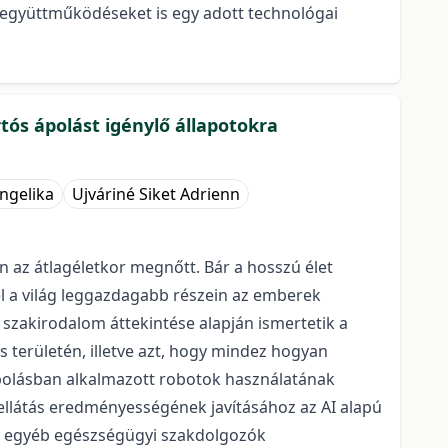
i együttműködéseket is egy adott technológai
rtós ápolást igénylő állapotokra
ngelika
Ujváriné Siket Adrienn
 az átlagéletkor megnőtt. Bár a hosszú élet
l a világ leggazdagabb részein az emberek
zakirodalom áttekintése alapján ismertetik a
s területén, illetve azt, hogy mindez hogyan
 ápolásban alkalmazott robotok használatának
z ellátás eredményességének javításához az AI alapú
 az egyéb egészségügyi szakdolgozók