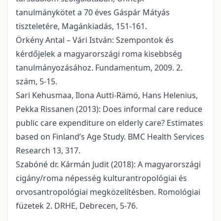
tanulmánykötet a 70 éves Gáspár Mátyás
tiszteletére, Magánkiadás, 151-161.
Örkény Antal – Vári István: Szempontok és
kérdőjelek a magyarországi roma kisebbség
tanulmányozásához. Fundamentum, 2009. 2.
szám, 5-15.
Sari Kehusmaa, Ilona Autti-Rämö, Hans Helenius,
Pekka Rissanen (2013): Does informal care reduce
public care expenditure on elderly care? Estimates
based on Finland’s Age Study. BMC Health Services
Research 13, 317.
Szabóné dr. Kármán Judit (2018): A magyarországi
cigány/roma népesség kulturantropológiai és
orvosantropológiai megközelítésben. Romológiai
füzetek 2. DRHE, Debrecen, 5-76.