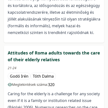
és korlátokra, az idősgondozás és az egészségügy
kapcsolatrendszerére, illetve az életminőség és
jóllét alakulásának tényezőin túl olyan stratégiákra
(formális és informális), melyek hazai és
nemzetközi szinten is trendként rajzolódnak ki.
Attitudes of Roma adults towards the care
of their elderly relatives
21-24
Godó Irén
Tóth Dalma
320
Megtekintések száma:
Caring for the elderly is a challenge for any society
even if it is a family or institution related issue
(Bánlaki 2006). Numerous researches on the care