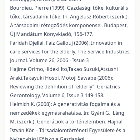
Bourdieu, Pierre (1999): Gazdasági tőke, kulturális
tőke, társadalmi tőke. In: Angelusz Róbert (szerk.):
A társadalmi rétegződés komponensei. Budapest,
Új Mandátum Könyvkiadó, 156-177.
Faridah Djellal, Faïz Gallouj (2006): Innovation in
care services for the elderly. The Service Industries
Journal. Volume 26, 2006 - Issue 3
Hajime Orimo,Hideki Ito,Takao Suzuki,Atsushi
Araki,Takayuki Hosoi, Motoji Sawabe (2006):
Reviewing the definition of “elderly”. Geriatrics
Gerontology, Volume 6, Issue 3 149-158.
Helmich K. (2008): A generativitás fogalma és a
nemzedékek egymásrahatása. In: Gyáni G., Láng
M. (szerk.): Generációk a történelemben. Hajnal
István Kör – Társadalomtörténeti Egyesülete és a
Nyíregyházi Főiskola Gazdasági