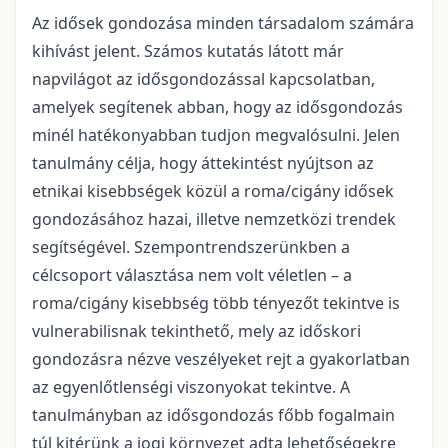
Az idősek gondozása minden társadalom számára
kihívást jelent. Számos kutatás látott már
napvilágot az idősgondozással kapcsolatban,
amelyek segítenek abban, hogy az idősgondozás
minél hatékonyabban tudjon megvalósulni. Jelen
tanulmány célja, hogy áttekintést nyújtson az
etnikai kisebbségek közül a roma/cigány idősek
gondozásához hazai, illetve nemzetközi trendek
segítségével. Szempontrendszerünkben a
célcsoport választása nem volt véletlen – a
roma/cigány kisebbség több tényezőt tekintve is
vulnerabilisnak tekinthető, mely az időskori
gondozásra nézve veszélyeket rejt a gyakorlatban
az egyenlőtlenségi viszonyokat tekintve. A
tanulmányban az idősgondozás főbb fogalmain
túl kitérünk a jogi környezet adta lehetőségekre