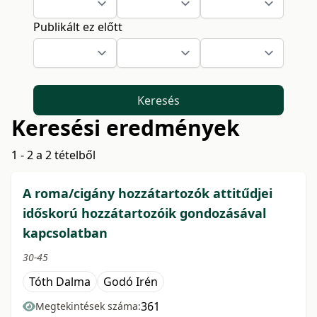
Publikált ez előtt
Keresés
Keresési eredmények
1 - 2 a 2 tételből
A roma/cigány hozzátartozók attitűdjei
időskorú hozzátartozóik gondozásával
kapcsolatban
30-45
Tóth Dalma
Godó Irén
361
Megtekintések száma: