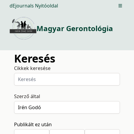
dEjournals Nyitóoldal
Open m
Magyar Gerontológia
Keresés
Cikkek keresése
Szerző által
Publikált ez után