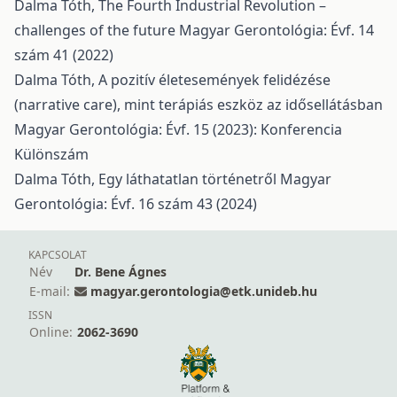
Dalma Tóth,
The Fourth Industrial Revolution –
challenges of the future
Magyar Gerontológia: Évf. 14
szám 41 (2022)
Dalma Tóth,
A pozitív életesemények felidézése
(narrative care), mint terápiás eszköz az idősellátásban
Magyar Gerontológia: Évf. 15 (2023): Konferencia
Különszám
Dalma Tóth,
Egy láthatatlan történetről
Magyar
Gerontológia: Évf. 16 szám 43 (2024)
KAPCSOLAT
Név
Dr. Bene Ágnes
E-mail:
magyar.gerontologia@etk.unideb.hu
ISSN
Online:
2062-3690