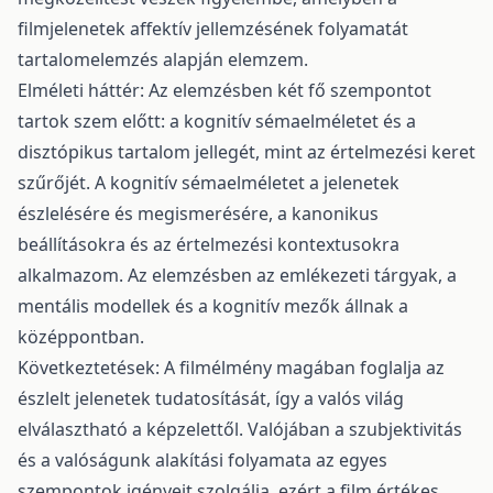
filmjelenetek affektív jellemzésének folyamatát
tartalomelemzés alapján elemzem.
Elméleti háttér: Az elemzésben két fő szempontot
tartok szem előtt: a kognitív sémaelméletet és a
disztópikus tartalom jellegét, mint az értelmezési keret
szűrőjét. A kognitív sémaelméletet a jelenetek
észlelésére és megismerésére, a kanonikus
beállításokra és az értelmezési kontextusokra
alkalmazom. Az elemzésben az emlékezeti tárgyak, a
mentális modellek és a kognitív mezők állnak a
középpontban.
Következtetések: A filmélmény magában foglalja az
észlelt jelenetek tudatosítását, így a valós világ
elválasztható a képzelettől. Valójában a szubjektivitás
és a valóságunk alakítási folyamata az egyes
szempontok igényeit szolgálja, ezért a film értékes