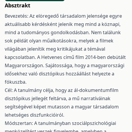
Absztrakt
Bevezetés: Az elöregedő társadalom jelensége egyre
aktuálisabb kérdésként jelenik meg mind a köznapi,
mind a tudományos gondolkodásban. Nem találunk
sok példát olyan műalkotásokra, melyek a filmek
világában jelenítik meg kritikájukat a témával
kapcsolatban. A Hetvenes című film 2014-ben debütált
Magyarországon. Sajátossága, hogy a magyarországi
idősekhez való disztópikus hozzáállást helyezte a
fókuszba.
Cél: A tanulmány célja, hogy az ál-dokumentumfilm
disztópikus jellegét feltárva, a mű narratíváinak
segítségével képet mutasson a magyar társadalom
lehetséges diszfunkcióiról.
Módszertan: A tanulmányban szociálpszichológiai
megközelítést veszek figyelembe, amelyben a