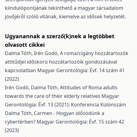
kiindulópontjának tekinthető a magyar társadalom
jövőjéről szóló vitának, kiemelve az idősek helyzetét.
Ugyanannak a szerző(k)nek a legtöbbet
olvasott cikkei
Dalma Tóth, Irén Godó,
A roma/cigány hozzátartozók
attitűdjei időskorú hozzátartozóik gondozásával
kapcsolatban
Magyar Gerontológia: Évf. 14 szám 41
(2022)
Irén Godó, Dalma Tóth,
Attitudes of Roma adults
towards the care of their elderly relatives
Magyar
Gerontológia: Évf. 13 (2021): Konferencia Különszám
Dalma Tóth,
Carmen - Hogyan idősödünk a
cybertérben?
Magyar Gerontológia: Évf. 15 szám 42
(2023)