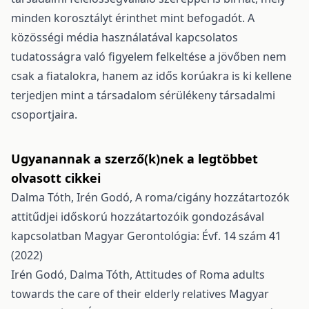
minden korosztályt érinthet mint befogadót. A
közösségi média használatával kapcsolatos
tudatosságra való figyelem felkeltése a jövőben nem
csak a fiatalokra, hanem az idős korúakra is ki kellene
terjedjen mint a társadalom sérülékeny társadalmi
csoportjaira.
Ugyanannak a szerző(k)nek a legtöbbet
olvasott cikkei
Dalma Tóth, Irén Godó,
A roma/cigány hozzátartozók
attitűdjei időskorú hozzátartozóik gondozásával
kapcsolatban
Magyar Gerontológia: Évf. 14 szám 41
(2022)
Irén Godó, Dalma Tóth,
Attitudes of Roma adults
towards the care of their elderly relatives
Magyar