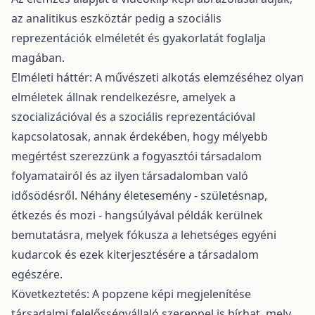
az analitikus eszköztár pedig a szociális
reprezentációk elméletét és gyakorlatát foglalja
magában.
Elméleti háttér: A művészeti alkotás elemzéséhez olyan
elméletek állnak rendelkezésre, amelyek a
szocializációval és a szociális reprezentációval
kapcsolatosak, annak érdekében, hogy mélyebb
megértést szerezzünk a fogyasztói társadalom
folyamatairól és az ilyen társadalomban való
idősödésről. Néhány életesemény - születésnap,
étkezés és mozi - hangsúlyával példák kerülnek
bemutatásra, melyek fókusza a lehetséges egyéni
kudarcok és ezek kiterjesztésére a társadalom
egészére.
Következtetés: A popzene képi megjelenítése
társadalmi felelősségvállaló szereppel is bírhat, mely