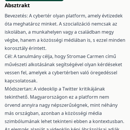
Absztrakt
Bevezetés: A cybertér olyan platform, amely évtizedek
óta meghatároz minket. A szocializáció nemcsak az
iskolában, a munkahelyen vagy a családban megy
végbe, hanem a közösségi médiában is, s ezzel minden
korosztály érintett.
Cél: A tanulmány célja, hogy Stromae Carmen című
művészeti alkotásának segítségével olyan kérdéseket
vessen fel, amelyek a cybertérben való öregedéssel
kapcsolatosak.
Módszertan: A videoklip a Twitter kritikájának
tekinthető. Magyarországon ez a platform nem
örvend annyira nagy népszerűségnek, mint néhány
más országban, azonban a közösségi média
szimbólumának lehet tekinteni ebben a kontextusban.
Az elemzés alapját a videoklip képi ábrázolásai adják,