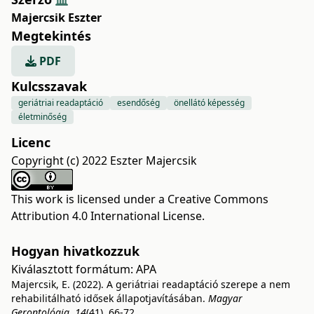
Majercsik Eszter
Megtekintés
PDF
Kulcsszavak
geriátriai readaptáció
esendőség
önellátó képesség
életminőség
Licenc
Copyright (c) 2022 Eszter Majercsik
This work is licensed under a
Creative Commons
Attribution 4.0 International License
.
Hogyan hivatkozzuk
Kiválasztott formátum:
APA
Majercsik, E. (2022). A geriátriai readaptáció szerepe a nem
rehabilitálható idősek állapotjavításában.
Magyar
Gerontológia
,
14
(41), 66-72.