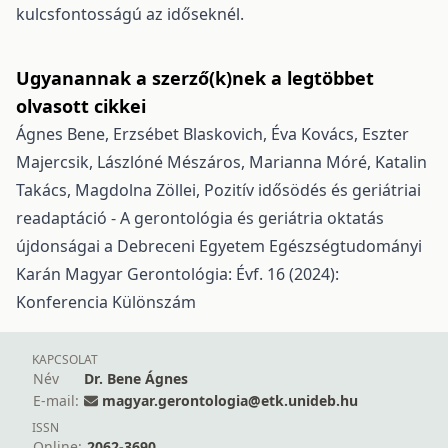
kulcsfontosságú az időseknél.
Ugyanannak a szerző(k)nek a legtöbbet
olvasott cikkei
Ágnes Bene, Erzsébet Blaskovich, Éva Kovács, Eszter
Majercsik, Lászlóné Mészáros, Marianna Móré, Katalin
Takács, Magdolna Zöllei,
Pozitív idősödés és geriátriai
readaptáció - A gerontológia és geriátria oktatás
újdonságai a Debreceni Egyetem Egészségtudományi
Karán
Magyar Gerontológia: Évf. 16 (2024):
Konferencia Különszám
KAPCSOLAT
Név
Dr. Bene Ágnes
E-mail:
magyar.gerontologia@etk.unideb.hu
ISSN
Online:
2062-3690