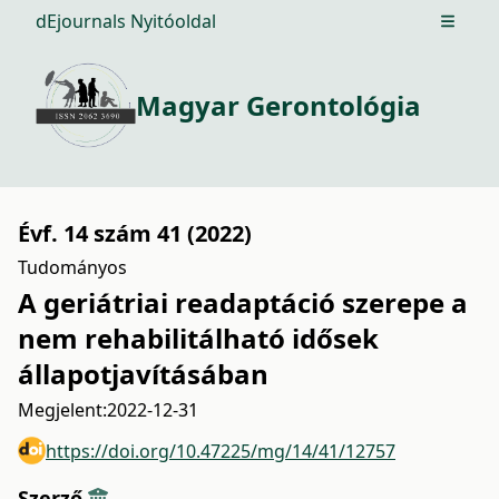
dEjournals Nyitóoldal
Open m
Magyar Gerontológia
Évf. 14 szám 41 (2022)
Tudományos
A geriátriai readaptáció szerepe a
nem rehabilitálható idősek
állapotjavításában
Megjelent:
2022-12-31
https://doi.org/10.47225/mg/14/41/12757
Szerző