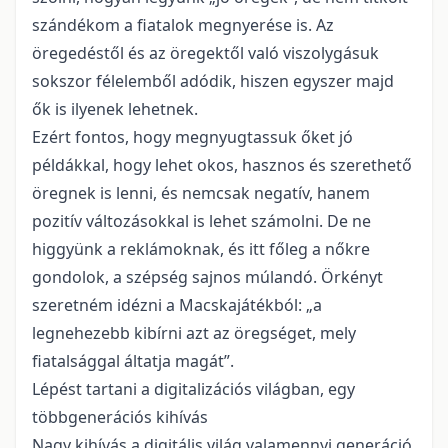
szándékom a fiatalok megnyerése is. Az
öregedéstől és az öregektől való viszolygásuk
sokszor félelemből adódik, hiszen egyszer majd
ők is ilyenek lehetnek.
Ezért fontos, hogy megnyugtassuk őket jó
példákkal, hogy lehet okos, hasznos és szerethető
öregnek is lenni, és nemcsak negatív, hanem
pozitív változásokkal is lehet számolni. De ne
higgyünk a reklámoknak, és itt főleg a nőkre
gondolok, a szépség sajnos múlandó. Örkényt
szeretném idézni a Macskajátékból: „a
legnehezebb kibírni azt az öregséget, mely
fiatalsággal áltatja magát”.
Lépést tartani a digitalizációs világban, egy
többgenerációs kihívás
Nagy kihívás a digitális világ valamennyi generáció