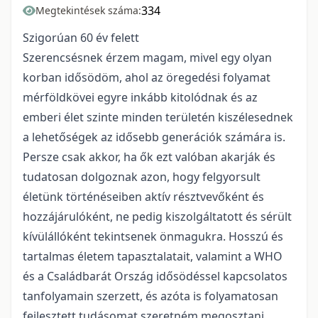
334
Megtekintések száma:
Szigorúan 60 év felett
Szerencsésnek érzem magam, mivel egy olyan
korban idősödöm, ahol az öregedési folyamat
mérföldkövei egyre inkább kitolódnak és az
emberi élet szinte minden területén kiszélesednek
a lehetőségek az idősebb generációk számára is.
Persze csak akkor, ha ők ezt valóban akarják és
tudatosan dolgoznak azon, hogy felgyorsult
életünk történéseiben aktív résztvevőként és
hozzájárulóként, ne pedig kiszolgáltatott és sérült
kívülállóként tekintsenek önmagukra. Hosszú és
tartalmas életem tapasztalatait, valamint a WHO
és a Családbarát Ország idősödéssel kapcsolatos
tanfolyamain szerzett, és azóta is folyamatosan
fejlesztett tudásomat szeretném megosztani.