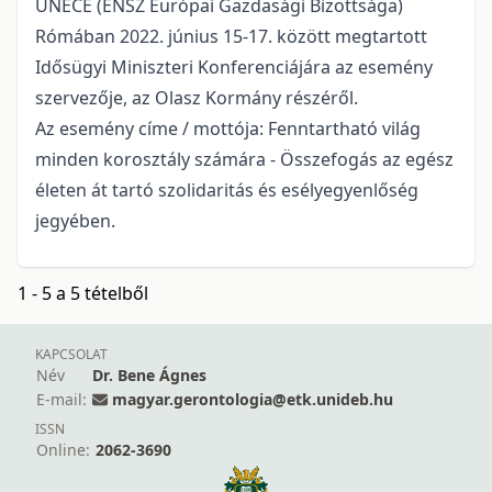
UNECE (ENSZ Európai Gazdasági Bizottsága)
Rómában 2022. június 15-17. között megtartott
Idősügyi Miniszteri Konferenciájára az esemény
szervezője, az Olasz Kormány részéről.
Az esemény címe / mottója: Fenntartható világ
minden korosztály számára - Összefogás az egész
életen át tartó szolidaritás és esélyegyenlőség
jegyében.
1 - 5 a 5 tételből
KAPCSOLAT
Név
Dr. Bene Ágnes
E-mail:
magyar.gerontologia@etk.unideb.hu
ISSN
Online:
2062-3690