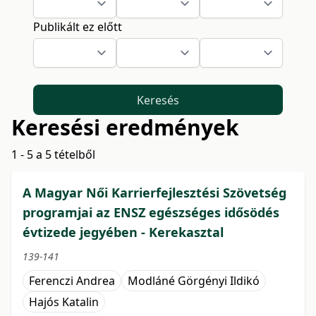
Publikált ez előtt
Keresés
Keresési eredmények
1 - 5 a 5 tételből
A Magyar Női Karrierfejlesztési Szövetség
programjai az ENSZ egészséges idősödés
évtizede jegyében - Kerekasztal
139-141
Ferenczi Andrea
Modláné Görgényi Ildikó
Hajós Katalin