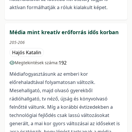
aktívan formálhatják a róluk kialakult képet.
Média mint kreatív erőforrás idős korban
205-206
Hajós Katalin
192
Megtekintések száma:
Médiafogyasztásunk az emberi kor
előrehaladtával folyamatosan változik.
Mesehallgató, majd olvasó gyerekből
rádióhallgató, tv néző, újság és könyvolvasó
felnőtté váltunk. Míg a korábbi évtizedekben a
technológiai fejlődés csak lassú változásokat
generált, a mai kor gyors változásai az időseket is
arra ösztönzik, hogy lépést tartsanak a média