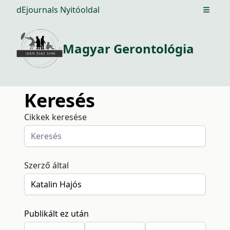
dEjournals Nyitóoldal
Open m
Magyar Gerontológia
Keresés
Cikkek keresése
Szerző által
Publikált ez után