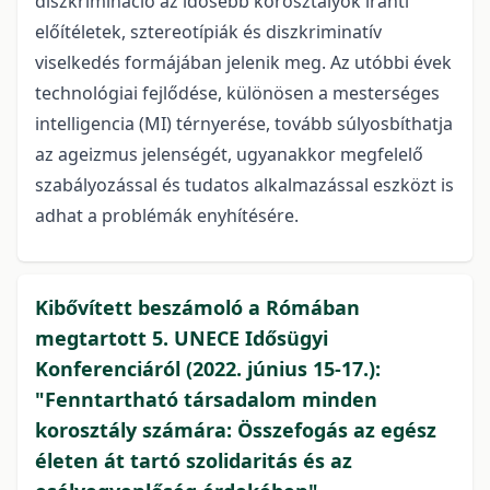
diszkrimináció az idősebb korosztályok iránti
előítéletek, sztereotípiák és diszkriminatív
viselkedés formájában jelenik meg. Az utóbbi évek
technológiai fejlődése, különösen a mesterséges
intelligencia (MI) térnyerése, tovább súlyosbíthatja
az ageizmus jelenségét, ugyanakkor megfelelő
szabályozással és tudatos alkalmazással eszközt is
adhat a problémák enyhítésére.
Kibővített beszámoló a Rómában
megtartott 5. UNECE Idősügyi
Konferenciáról (2022. június 15-17.):
"Fenntartható társadalom minden
korosztály számára: Összefogás az egész
életen át tartó szolidaritás és az