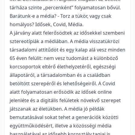
tárháza szinte „percenként” folyamatosan bővül.
Barátunk-e a média? - Torz a tükör, vagy csak
homályos? Idősek, Covid, Média.
A járvány alatt felerősödtek az idősekkel szembeni
sztereotípiák a médiában. A média visszatükrözi
társadalomi attitűdöt és egy kalap alá vesz minden
65 éven felülit: nem vesz tudomást a különböző
korcsoportok eltérő élethelyzetéről, egészségi
állapotáról, a társadalomban és a családban
betöltött szerepéről és lehetőségeiről. A Covid
alatt folyamatosan erősödik az idősek online
jelenléte és a digitális felületek növekvő szerepet
játszanak az életükben. A média jó példák
bemutatásával sokat tehet a generációk közötti
együttműködésért, illetve a közösségi média
használatával az idősebb korosztály tagjai is