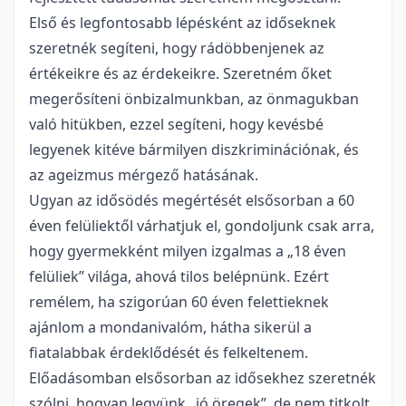
Első és legfontosabb lépésként az időseknek
szeretnék segíteni, hogy rádöbbenjenek az
értékeikre és az érdekeikre. Szeretném őket
megerősíteni önbizalmunkban, az önmagukban
való hitükben, ezzel segíteni, hogy kevésbé
legyenek kitéve bármilyen diszkriminációnak, és
az ageizmus mérgező hatásának.
Ugyan az idősödés megértését elsősorban a 60
éven felüliektől várhatjuk el, gondoljunk csak arra,
hogy gyermekként milyen izgalmas a „18 éven
felüliek” világa, ahová tilos belépnünk. Ezért
remélem, ha szigorúan 60 éven felettieknek
ajánlom a mondanivalóm, hátha sikerül a
fiatalabbak érdeklődését és felkeltenem.
Előadásomban elsősorban az idősekhez szeretnék
szólni, hogyan legyünk „jó öregek”, de nem titkolt