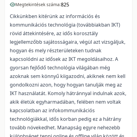
825
Megtekintések száma:
Cikkünkben kitérünk az információs és
kommunikációs technológia (továbbiakban IKT)
rövid áttekintésére, az idős korosztály
legjellemzőbb sajátosságaira, végül azt vizsgáljuk,
hogyan és mely részterületeken tudnak
kapcsolódni az idősek az IKT megoldásaihoz. A
gyorsan fejlődő technológia világában még
azoknak sem könnyű kiigazodni, akiknek nem kell
gondolkozni azon, hogy hogyan tanulják meg az
IKT használatát. Komoly hátránnyal indulnak azok,
akik életük egyharmadában, felében nem voltak
kapcsolatban az infokommunikációs
technológiákkal, idős korban pedig ez a hátrány
tovább növekedhet. Manapság egyre nehezebb
különbséget tenni online és offline világ között és