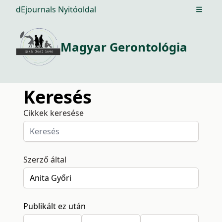
dEjournals Nyitóoldal
Open m
Magyar Gerontológia
Keresés
Cikkek keresése
Szerző által
Publikált ez után