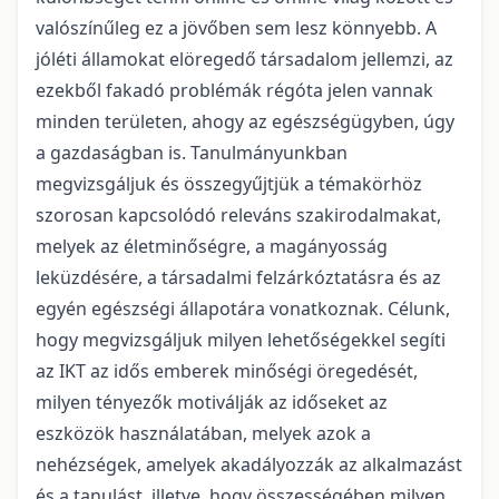
valószínűleg ez a jövőben sem lesz könnyebb. A
jóléti államokat elöregedő társadalom jellemzi, az
ezekből fakadó problémák régóta jelen vannak
minden területen, ahogy az egészségügyben, úgy
a gazdaságban is. Tanulmányunkban
megvizsgáljuk és összegyűjtjük a témakörhöz
szorosan kapcsolódó releváns szakirodalmakat,
melyek az életminőségre, a magányosság
leküzdésére, a társadalmi felzárkóztatásra és az
egyén egészségi állapotára vonatkoznak. Célunk,
hogy megvizsgáljuk milyen lehetőségekkel segíti
az IKT az idős emberek minőségi öregedését,
milyen tényezők motiválják az időseket az
eszközök használatában, melyek azok a
nehézségek, amelyek akadályozzák az alkalmazást
és a tanulást, illetve, hogy összességében milyen