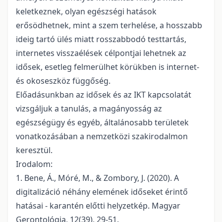
keletkeznek, olyan egészségi hatások
erősödhetnek, mint a szem terhelése, a hosszabb
ideig tartó ülés miatt rosszabbodó testtartás,
internetes visszaélések célpontjai lehetnek az
idősek, esetleg felmerülhet körükben is internet-
és okoseszköz függőség.
Előadásunkban az idősek és az IKT kapcsolatát
vizsgáljuk a tanulás, a magányosság az
egészségügy és egyéb, általánosabb területek
vonatkozásában a nemzetközi szakirodalmon
keresztül.
Irodalom:
1. Bene, Á., Móré, M., & Zombory, J. (2020). A
digitalizáció néhány elemének időseket érintő
hatásai - karantén előtti helyzetkép. Magyar
Gerontológia, 12(39), 29-51.