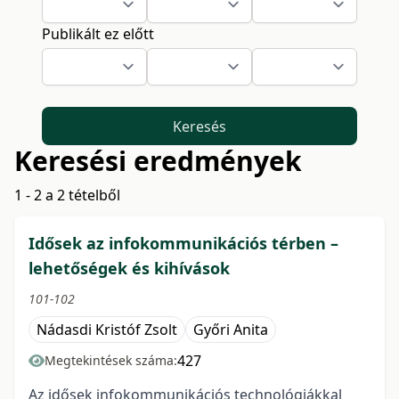
Publikált ez előtt
Keresés
Keresési eredmények
1 - 2 a 2 tételből
Idősek az infokommunikációs térben –
lehetőségek és kihívások
101-102
Nádasdi Kristóf Zsolt
Győri Anita
427
Megtekintések száma:
Az idősek infokommunikációs technológiákkal