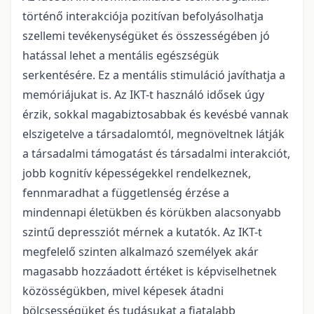
történő interakciója pozitívan befolyásolhatja
szellemi tevékenységüket és összességében jó
hatással lehet a mentális egészségük
serkentésére. Ez a mentális stimuláció javíthatja a
memóriájukat is. Az IKT-t használó idősek úgy
érzik, sokkal magabiztosabbak és kevésbé vannak
elszigetelve a társadalomtól, megnöveltnek látják
a társadalmi támogatást és társadalmi interakciót,
jobb kognitív képességekkel rendelkeznek,
fennmaradhat a függetlenség érzése a
mindennapi életükben és körükben alacsonyabb
szintű depressziót mérnek a kutatók. Az IKT-t
megfelelő szinten alkalmazó személyek akár
magasabb hozzáadott értéket is képviselhetnek
közösségükben, mivel képesek átadni
bölcsességüket és tudásukat a fiatalabb