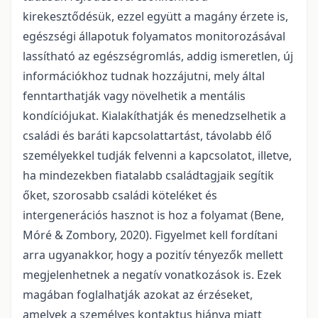
kirekesztődésük, ezzel együtt a magány érzete is,
egészségi állapotuk folyamatos monitorozásával
lassítható az egészségromlás, addig ismeretlen, új
információkhoz tudnak hozzájutni, mely által
fenntarthatják vagy növelhetik a mentális
kondíciójukat. Kialakíthatják és menedzselhetik a
családi és baráti kapcsolattartást, távolabb élő
személyekkel tudják felvenni a kapcsolatot, illetve,
ha mindezekben fiatalabb családtagjaik segítik
őket, szorosabb családi köteléket és
intergenerációs hasznot is hoz a folyamat (Bene,
Móré & Zombory, 2020). Figyelmet kell fordítani
arra ugyanakkor, hogy a pozitív tényezők mellett
megjelenhetnek a negatív vonatkozások is. Ezek
magában foglalhatják azokat az érzéseket,
amelyek a személyes kontaktus hiánya miatt