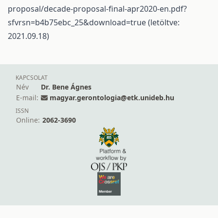
proposal/decade-proposal-final-apr2020-en.pdf?
sfvrsn=b4b75ebc_25&download=true (letöltve:
2021.09.18)
KAPCSOLAT
Név
Dr. Bene Ágnes
E-mail:
magyar.gerontologia@etk.unideb.hu
ISSN
Online:
2062-3690