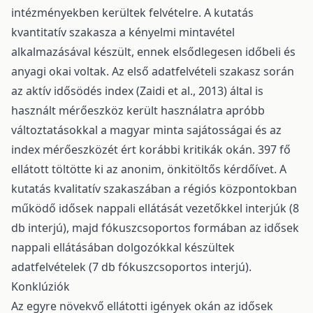
intézményekben kerültek felvételre. A kutatás
kvantitatív szakasza a kényelmi mintavétel
alkalmazásával készült, ennek elsődlegesen időbeli és
anyagi okai voltak. Az első adatfelvételi szakasz során
az aktív idősödés index (Zaidi et al., 2013) által is
használt mérőeszköz került használatra apróbb
változtatásokkal a magyar minta sajátosságai és az
index mérőeszközét ért korábbi kritikák okán. 397 fő
ellátott töltötte ki az anonim, önkitöltős kérdőívet. A
kutatás kvalitatív szakaszában a régiós központokban
működő idősek nappali ellátását vezetőkkel interjúk (8
db interjú), majd fókuszcsoportos formában az idősek
nappali ellátásában dolgozókkal készültek
adatfelvételek (7 db fókuszcsoportos interjú).
Konklúziók
Az egyre növekvő ellátotti igények okán az idősek