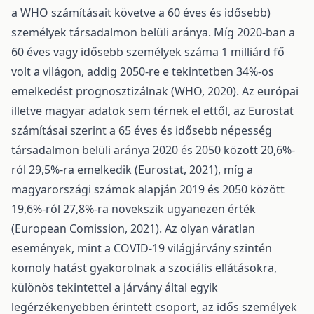
a WHO számításait követve a 60 éves és idősebb)
személyek társadalmon belüli aránya. Míg 2020-ban a
60 éves vagy idősebb személyek száma 1 milliárd fő
volt a világon, addig 2050-re e tekintetben 34%-os
emelkedést prognosztizálnak (WHO, 2020). Az európai
illetve magyar adatok sem térnek el ettől, az Eurostat
számításai szerint a 65 éves és idősebb népesség
társadalmon belüli aránya 2020 és 2050 között 20,6%-
ról 29,5%-ra emelkedik (Eurostat, 2021), míg a
magyarországi számok alapján 2019 és 2050 között
19,6%-ról 27,8%-ra növekszik ugyanezen érték
(European Comission, 2021). Az olyan váratlan
események, mint a COVID-19 világjárvány szintén
komoly hatást gyakorolnak a szociális ellátásokra,
különös tekintettel a járvány által egyik
legérzékenyebben érintett csoport, az idős személyek