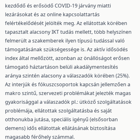
kezdődő és erősödő COVID-19 járvány miatti
lezárásokat és az online kapcsolattartás
felértékelődését jelölték meg. Az ellátottak körében
tapasztalt alacsony IKT tudás mellett, több helyszínen
felmerült a szakemberek ilyen típusú tudással való
támogatásának szükségessége is. Az aktív idősödés
index által mellőzött, azonban az önállóságot erősen
támogató háztartáson belüli akadálymentesítés
aránya szintén alacsony a válaszadók körében (25%).
Az interjúk és fókuszcsoportok kapcsán jellemzően a
makro szintű, szervezeti problémákat jelezték magas
gyakorisággal a válaszadók pl.: ütköző szolgáltatások
problémája, ellátottak szolgáltatásba és saját
otthonukba jutása, speciális igényű (elsősorban
demens) idős ellátottak ellátásának biztosítása
magasabb férőhely számmal.