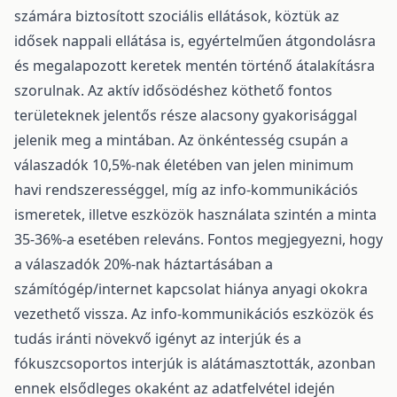
számára biztosított szociális ellátások, köztük az
idősek nappali ellátása is, egyértelműen átgondolásra
és megalapozott keretek mentén történő átalakításra
szorulnak. Az aktív idősödéshez köthető fontos
területeknek jelentős része alacsony gyakorisággal
jelenik meg a mintában. Az önkéntesség csupán a
válaszadók 10,5%-nak életében van jelen minimum
havi rendszerességgel, míg az info-kommunikációs
ismeretek, illetve eszközök használata szintén a minta
35-36%-a esetében releváns. Fontos megjegyezni, hogy
a válaszadók 20%-nak háztartásában a
számítógép/internet kapcsolat hiánya anyagi okokra
vezethető vissza. Az info-kommunikációs eszközök és
tudás iránti növekvő igényt az interjúk és a
fókuszcsoportos interjúk is alátámasztották, azonban
ennek elsődleges okaként az adatfelvétel idején