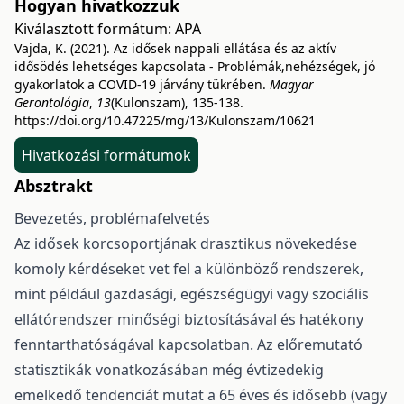
Hogyan hivatkozzuk
Kiválasztott formátum:
APA
Vajda, K. (2021). Az idősek nappali ellátása és az aktív
idősödés lehetséges kapcsolata - Problémák,nehézségek, jó
gyakorlatok a COVID-19 járvány tükrében.
Magyar
Gerontológia
,
13
(Kulonszam), 135-138.
https://doi.org/10.47225/mg/13/Kulonszam/10621
Hivatkozási formátumok
Absztrakt
Bevezetés, problémafelvetés
Az idősek korcsoportjának drasztikus növekedése
komoly kérdéseket vet fel a különböző rendszerek,
mint például gazdasági, egészségügyi vagy szociális
ellátórendszer minőségi biztosításával és hatékony
fenntarthatóságával kapcsolatban. Az előremutató
statisztikák vonatkozásában még évtizedekig
emelkedő tendenciát mutat a 65 éves és idősebb (vagy