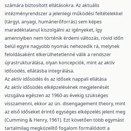
számára biztosított ellátásokra. Az aktuális
intézményrendszer a jelenlegi működési feltételekkel
(tárgyi, anyagi, humánerőforrás) sem képes
maradéktalanul kiszolgálni az igényeket, így
amennyiben nem történik érdemi változás, rövid időn
belül egyre nagyobb nyomás nehezedik rá, melynek
feloldásaként elkerülhetetlenné válik a rendszer
újrastrukturálása, olyan koncepciók, mint az aktív
idősödés, ellátásba integrálása.
Az aktív idősödés és az idősek nappali ellátása
Az aktív idősödés elképzelésének megjelenését
vizsgálva egészen az 1960-as évekig szükséges
visszamenni, ekkor az ún. disengagement theory, mint
az első időseket érintő egységes elképzelés jelent meg
(Cumming & Henry, 1961). Ezt követően több egymást
tartalmilag megközelítő fogalom formálódott a