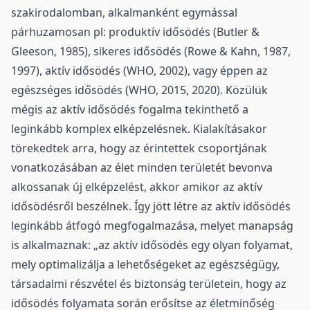
szakirodalomban, alkalmanként egymással
párhuzamosan pl: produktív idősödés (Butler &
Gleeson, 1985), sikeres idősödés (Rowe & Kahn, 1987,
1997), aktív idősödés (WHO, 2002), vagy éppen az
egészséges idősödés (WHO, 2015, 2020). Közülük
mégis az aktív idősödés fogalma tekinthető a
leginkább komplex elképzelésnek. Kialakításakor
törekedtek arra, hogy az érintettek csoportjának
vonatkozásában az élet minden területét bevonva
alkossanak új elképzelést, akkor amikor az aktív
idősödésről beszélnek. Így jött létre az aktív idősödés
leginkább átfogó megfogalmazása, melyet manapság
is alkalmaznak: „az aktív idősödés egy olyan folyamat,
mely optimalizálja a lehetőségeket az egészségügy,
társadalmi részvétel és biztonság területein, hogy az
idősödés folyamata során erősítse az életminőség