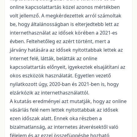
online kapcsolattartás közel azonos mértékben
volt jellemző. A megkérdezettek arról számoltak
be, hogy általánosságban is elterjedtebb lett az
internethasználat az idősek körében a 2021-es
évben. Feltehetőleg ez azért történt, mert a
járvány hatására az idősek nyitottabbak lettek az
internet felé, látták, belátták az online
kapcsolattartás előnyeit, igyekeztek elsajátítani az
okos eszközök használatát. Egyetlen vezető
nyilatkozott úgy, 2020-ban és 2021-ben is, hogy
elzárkózik az internethasználattól.
A kutatás eredményei azt mutatják, hogy az online
vásárlás felé nem lettek nyitottabbak az idősek
ezen időszak alatt. Ennek oka részben a
bizalmatlanság, az internetes átverésektől való
félelem és az ezzel összefüggésbe hozható