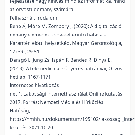
Fejlesztése nagy kihívás mind az informatika, mind
az orvostudomány számára.
Felhasznált irodalom
Bene Á, Móré M, Zombory J. (2020): A digitalizáció
néhány elemének időseket érintő hatásai–
Karantén előtti helyzetkép, Magyar Gerontológia,
12 (39), 29-51.
Daragó L, Jung Zs, Ispán F, Bendes R, Dinya E.
(2013): A telemedicina előnyei és hátrányai, Orvosi
hetilap, 1167-1171
Internetes hivatkozás
net 1: Lakossági internethasználat Online kutatás
2017. Forrás: Nemzeti Média és Hírközlési
Hatóság,
https://nmhh.hu/dokumentum/195102/lakossagi_intern
letöltés: 2021.10.20.