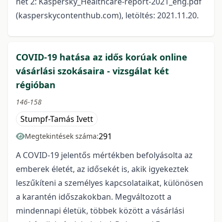
net 2: Kaspersky_Healthcare-report-2021_eng.pdf
(kasperskycontenthub.com), letöltés: 2021.11.20.
COVID-19 hatása az idős korúak online
vásárlási szokásaira - vizsgálat két
régióban
146-158
Stumpf-Tamás Ivett
291
Megtekintések száma:
A COVID-19 jelentős mértékben befolyásolta az
emberek életét, az idősekét is, akik igyekeztek
leszűkíteni a személyes kapcsolataikat, különösen
a karantén időszakokban. Megváltozott a
mindennapi életük, többek között a vásárlási