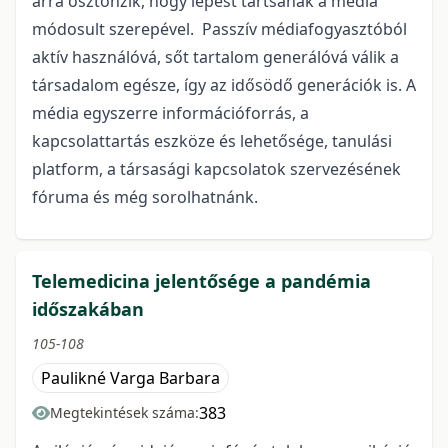
arra ösztönzik, hogy lépést tartsanak a média
módosult szerepével. Passzív médiafogyasztóból
aktív használóvá, sőt tartalom generálóvá válik a
társadalom egésze, így az idősödő generációk is. A
média egyszerre információforrás, a
kapcsolattartás eszköze és lehetősége, tanulási
platform, a társasági kapcsolatok szervezésének
fóruma és még sorolhatnánk.
Telemedicina jelentősége a pandémia
időszakában
105-108
Paulikné Varga Barbara
383
Megtekintések száma: