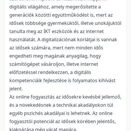
digitális világához, amely megerősítette a
generációk közötti együttműködést is, mert az
idősek többsége gyermeküktől, illetve unokájuktól
tanulta meg az IKT eszközök és az internet
használatát. A digitalizációnak korlátjai is vannak
az idősek számára, mert nem minden idős
engedheti meg magának anyagilag, hogy
számítógépet vásároljon, illetve internet
előfizetéssel rendelkezzen, a digitális
kompetenciáik fejlesztése is folyamatos kihívást
jelent.
Az online fogyasztás az idősekre kevésbé jellemző,
és a növekedésnek a technikai akadályokon túl
egyéb pszichés akadályai is lehetnek. Az online
fogyasztói potenciál az idősek körében jelentős,
kiaknázása még várat magára.