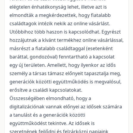
elégtelen énhatékonyság lehet, illetve azt is
elmondták a megkérdezettek, hogy fiatalabb
családtagok intézik nekik az online vásárlást.
Utóbbihoz több haszon is kapcsolódhat. Egyrészt
hozzájutnak a kívánt termékhez online vásárlással,
másrészt a fiatalabb családtaggal (esetenként
baráttal, gondozóval) fenntartható a kapcsolat
egy új területen. Amellett, hogy ilyenkor az idős
személy a társas támasz előnyeit tapasztalja meg,
generációk közötti együttműködés is megvalósul,
erősítve a családi kapcsolatokat.
Összességében elmondható, hogy a
digitalizációnak vannak előnyei az idősek számára
a tanulást és a generációk közötti
együttműködést tekintve. Az idősek is
szeretnének fejlődni és felzárkózni napjaink