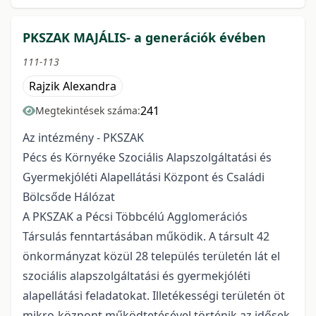
PKSZAK MAJÁLIS- a generációk évében
111-113
Rajzik Alexandra
241
Megtekintések száma:
Az intézmény - PKSZAK
Pécs és Környéke Szociális Alapszolgáltatási és
Gyermekjóléti Alapellátási Központ és Családi
Bölcsőde Hálózat
A PKSZAK a Pécsi Többcélú Agglomerációs
Társulás fenntartásában működik. A társult 42
önkormányzat közül 28 település területén lát el
szociális alapszolgáltatási és gyermekjóléti
alapellátási feladatokat. Illetékességi területén öt
mikro-központ működtetésével történik az idősek