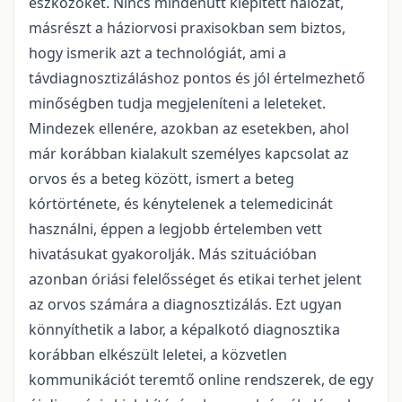
eszközöket. Nincs mindenütt kiépített hálózat,
másrészt a háziorvosi praxisokban sem biztos,
hogy ismerik azt a technológiát, ami a
távdiagnosztizáláshoz pontos és jól értelmezhető
minőségben tudja megjeleníteni a leleteket.
Mindezek ellenére, azokban az esetekben, ahol
már korábban kialakult személyes kapcsolat az
orvos és a beteg között, ismert a beteg
kórtörténete, és kénytelenek a telemedicinát
használni, éppen a legjobb értelemben vett
hivatásukat gyakorolják. Más szituációban
azonban óriási felelősséget és etikai terhet jelent
az orvos számára a diagnosztizálás. Ezt ugyan
könnyíthetik a labor, a képalkotó diagnosztika
korábban elkészült leletei, a közvetlen
kommunikációt teremtő online rendszerek, de egy