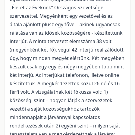
„Életet az Éveknek” Országos Szövetsége
szervezettel. Megyénként egy vezetővel és az
általa ajánlott plusz egy fővel - akinek ugyancsak
rálátása van az idősek közösségére - készítettünk
interjút. A minta tervezett elemszáma 38 volt
(megyénként két fő), végül 42 interjú realizálódott
úgy, hogy minden megyét elértünk. Két megyében
készült csak egy-egy és négy megyében több mint
két interjú. Az interjúkat telefonon, illetve online
készítettük. A megkérdezettek közül 26 nő és 16
férfi volt. A vizsgálatnak két fókusza volt: 1)
közösségi szint – hogyan látják a szervezetek
vezetői a saját közösségükhöz tartozók
mindennapjait a járvánnyal kapcsolatos
rendelkezések után 2) egyéni szint – milyen saját
tapasztalata van a megkérdezettnek a járvány