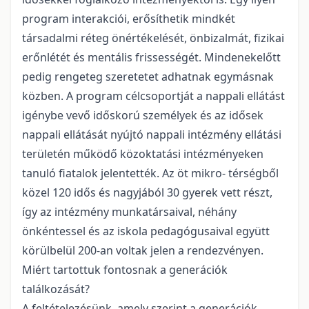
program interakciói, erősíthetik mindkét
társadalmi réteg önértékelését, önbizalmát, fizikai
erőnlétét és mentális frissességét. Mindenekelőtt
pedig rengeteg szeretetet adhatnak egymásnak
közben. A program célcsoportját a nappali ellátást
igénybe vevő időskorú személyek és az idősek
nappali ellátását nyújtó nappali intézmény ellátási
területén működő közoktatási intézményeken
tanuló fiatalok jelentették. Az öt mikro- térségből
közel 120 idős és nagyjából 30 gyerek vett részt,
így az intézmény munkatársaival, néhány
önkéntessel és az iskola pedagógusaival együtt
körülbelül 200-an voltak jelen a rendezvényen.
Miért tartottuk fontosnak a generációk
találkozását?
A feltételezésünk, amely szerint a generációk