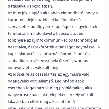
hatásaival kapcsolatban.
Az interjúk alapján általában elmondható, hogy a
karantén idején az idősekkel foglalkozó
szervezetek odafigyeltek tagságukra, igyekeztek
fenntartani mindenkivel a kapcsolatot és
többnyire az új infokommunikációs technológiát
használva, összekötötték a tagságot egymással. A
kapcsolattartás az információáramláson túl a
szabadidős tevékenységekről szólt, számos
innovatív ötlet valósult meg.
Az idősekre az összetartás az egymásra való
odafigyelés volt jellemző. Leginkább azok
esetében fogalmaztak meg problémákat, akik
nagyvárosokban, lakótelepeken, erkély nélküli
lakásokban élték meg a karantént. A
interjúalanyok meglátása és tapasztalatai szerint a