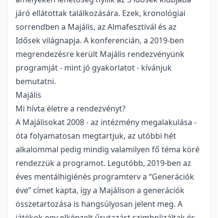
járó ellátottak találkozására. Ezek, kronológiai
sorrendben a Majális, az Almafesztivál és az
Idősek világnapja. A konferencián, a 2019-ben
megrendezésre került Majális rendezvényünk
programját - mint jó gyakorlatot - kívánjuk
bemutatni.
Majális
Mi hívta életre a rendezvényt?
A Majálisokat 2008 - az intézmény megalakulása -
óta folyamatosan megtartjuk, az utóbbi hét
alkalommal pedig mindig valamilyen fő téma köré
rendezzük a programot. Legutóbb, 2019-ben az
éves mentálhigiénés programterv a “Generációk
éve” címet kapta, így a Majálison a generációk
összetartozása is hangsúlyosan jelent meg. A
játékok egy elképzelt űrutazást szimbolizáltak és