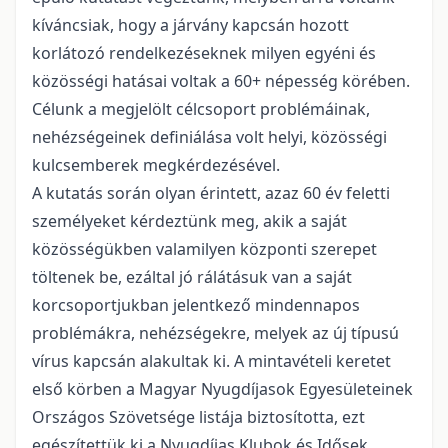
kíváncsiak, hogy a járvány kapcsán hozott
korlátozó rendelkezéseknek milyen egyéni és
közösségi hatásai voltak a 60+ népesség körében.
Célunk a megjelölt célcsoport problémáinak,
nehézségeinek definiálása volt helyi, közösségi
kulcsemberek megkérdezésével.
A kutatás során olyan érintett, azaz 60 év feletti
személyeket kérdeztünk meg, akik a saját
közösségükben valamilyen központi szerepet
töltenek be, ezáltal jó rálátásuk van a saját
korcsoportjukban jelentkező mindennapos
problémákra, nehézségekre, melyek az új típusú
vírus kapcsán alakultak ki. A mintavételi keretet
első körben a Magyar Nyugdíjasok Egyesületeinek
Országos Szövetsége listája biztosította, ezt
egészítettük ki a Nyugdíjas Klubok és Idősek