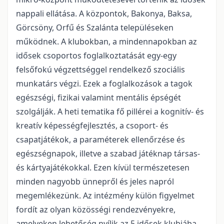
nappali ellátása. A központok, Bakonya, Baksa,
Görcsöny, Orfű és Szalánta településeken
működnek. A klubokban, a mindennapokban az
idősek csoportos foglalkoztatását egy-egy
felsőfokú végzettséggel rendelkező szociális
munkatárs végzi. Ezek a foglalkozások a tagok
egészségi, fizikai valamint mentális épségét
szolgálják. A heti tematika fő pillérei a kognitív- és
kreatív képességfejlesztés, a csoport- és
csapatjátékok, a paraméterek ellenőrzése és
egészségnapok, illetve a szabad játéknap társas-
és kártyajátékokkal. Ezen kívül természetesen
minden nagyobb ünnepről és jeles napról
megemlékezünk. Az intézmény külön figyelmet
fordít az olyan közösségi rendezvényekre,
amelyeken lehetőség nyílik az 5 idősek klubjába