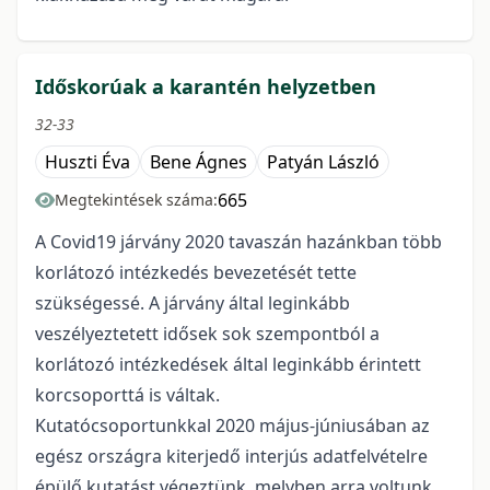
Időskorúak a karantén helyzetben
32-33
Huszti Éva
Bene Ágnes
Patyán László
665
Megtekintések száma:
A Covid19 járvány 2020 tavaszán hazánkban több
korlátozó intézkedés bevezetését tette
szükségessé. A járvány által leginkább
veszélyeztetett idősek sok szempontból a
korlátozó intézkedések által leginkább érintett
korcsoporttá is váltak.
Kutatócsoportunkkal 2020 május-júniusában az
egész országra kiterjedő interjús adatfelvételre
épülő kutatást végeztünk, melyben arra voltunk