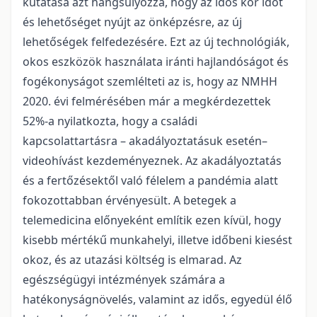
kutatása azt hangsúlyozza, hogy az idős kor időt
és lehetőséget nyújt az önképzésre, az új
lehetőségek felfedezésére. Ezt az új technológiák,
okos eszközök használata iránti hajlandóságot és
fogékonyságot szemlélteti az is, hogy az NMHH
2020. évi felmérésében már a megkérdezettek
52%-a nyilatkozta, hogy a családi
kapcsolattartásra – akadályoztatásuk esetén–
videohívást kezdeményeznek. Az akadályoztatás
és a fertőzésektől való félelem a pandémia alatt
fokozottabban érvényesült. A betegek a
telemedicina előnyeként említik ezen kívül, hogy
kisebb mértékű munkahelyi, illetve időbeni kiesést
okoz, és az utazási költség is elmarad. Az
egészségügyi intézmények számára a
hatékonyságnövelés, valamint az idős, egyedül élő