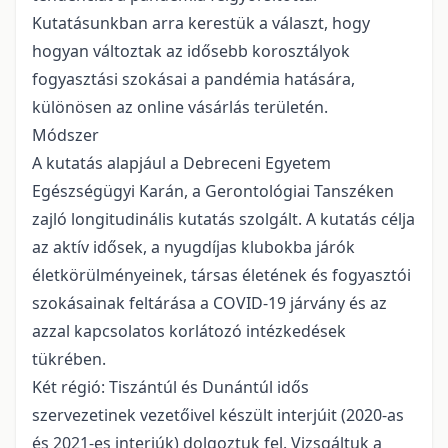
Kutatásunkban arra kerestük a választ, hogy
hogyan változtak az idősebb korosztályok
fogyasztási szokásai a pandémia hatására,
különösen az online vásárlás területén.
Módszer
A kutatás alapjául a Debreceni Egyetem
Egészségügyi Karán, a Gerontológiai Tanszéken
zajló longitudinális kutatás szolgált. A kutatás célja
az aktív idősek, a nyugdíjas klubokba járók
életkörülményeinek, társas életének és fogyasztói
szokásainak feltárása a COVID-19 járvány és az
azzal kapcsolatos korlátozó intézkedések
tükrében.
Két régió: Tiszántúl és Dunántúl idős
szervezetinek vezetőivel készült interjúit (2020-as
és 2021-es interjúk) dolgoztuk fel. Vizsgáltuk a