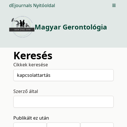
dEjournals Nyitóoldal
Open m
Magyar Gerontológia
Keresés
Cikkek keresése
Szerző által
Publikált ez után