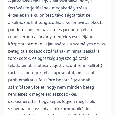
A járványkezelés egyik alapszabálya, hogy a
fertőzés terjedésének megakadályozása
érdekében elkülönítést, távolságtartást kell
alkalmazni. Ehhez igazodva a koronavírus okozta
pandémia idején az alap- és járóbeteg ellátó
rendszerben a járvány megfékezése céljából –
központi protokoll ajánlására – a személyes orvos-
beteg találkozások számának minimalizálására
törekedtek. Az egészségügyi szolgáltatás
feladatainak ellátása végett viszont fenn kell(ett)
tartani a betegekkel a kapcsolatot, ami újabb
problémákat is felszínre hozott. Így annak
számításba vételét, hogy nem minden beteg
rendelkezik megfelelő eszközökkel,
szakismerettel, hogy képes legyen megfelelő
színvonalon kezelni az infókommunikációs