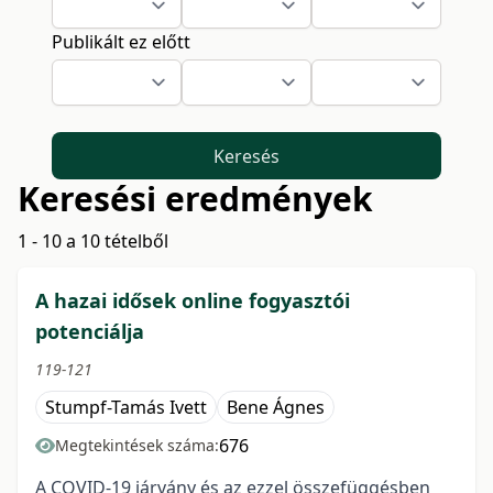
Publikált ez előtt
Keresés
Keresési eredmények
1 - 10 a 10 tételből
A hazai idősek online fogyasztói
potenciálja
119-121
Stumpf-Tamás Ivett
Bene Ágnes
676
Megtekintések száma:
A COVID-19 járvány és az ezzel összefüggésben