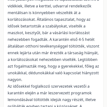
vidékiek, illetve a kerttel, udvarral rendelkezők
mentálisan is könnyebben vészelték át a
korlátozásokat. Általános tapasztalat, hogy az
idősek betartották a szabályokat, viselték a
maszkot, kesztyűt, bár a vásárlási korlátozást
nehezebben fogadták. A karantén első 4-5 hetét
általában otthoni tevékenységgel töltötték, viszont
ennek lejárta után már érezték a társaság hiányát,
a korlátozásokat nehezebben viselték. Legtöbben
azt fogalmazták meg, hogy a gyerekekkel, főleg az
unokákkal, dédunokákkal való kapcsolat hiányzott
nagyon.
Az idősekkel foglalkozó szervezetek vezetői a
karantén elején a már leszervezett programok
lemondásával töltötték idejük nagy részét, illetve
próbálták egyben tartani a közösséget. A