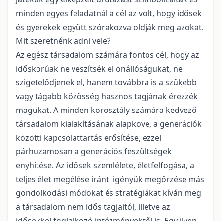
minden egyes feladatnál a cél az volt, hogy idősek
és gyerekek együtt szórakozva oldják meg azokat.
Mit szeretnénk adni vele?
Az egész társadalom számára fontos cél, hogy az
időskorúak ne veszítsék el önállóságukat, ne
szigetelődjenek el, hanem továbbra is a szűkebb
vagy tágabb közösség hasznos tagjának érezzék
magukat. A minden korosztály számára kedvező
társadalom kialakításának alapköve, a generációk
közötti kapcsolattartás erősítése, ezzel
párhuzamosan a generációs feszültségek
enyhítése. Az idősek szemlélete, életfelfogása, a
teljes élet megélése iránti igényük megőrzése más
gondolkodási módokat és stratégiákat kíván meg
a társadalom nem idős tagjaitól, illetve az
idősekkel foglalkozó intézményektől is. Egy ilyen