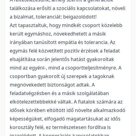
találkozása erősíti a szociális kapcsolatokat, növeli
a bizalmat, toleranciát: beigazolódott!
Azt tapasztaltuk, hogy mindkét csoport közelebb
került egymáshoz, növekedhetett a másik
irányában tanúsított empátia és tolerancia. Az
egymás felé közvetített pozitív érzések a feladat
elsajátítása során jelentős hatást gyakoroltak
mind az egyéni-, mind a csoportteljesítményre. A
csoportban gyakorolt új szerepek a tagoknak
megnövekedett biztonságot adtak. A
feladatvégzésben és a másik szolgálatában
elkötelezettebbekké váltak. A fiatalok számára az
idősek körében eltöltött idő növelte alkalmazkodó
képességüket, elfogadó magatartásukat az idős
korosztály felé, ez természetesen fordítva is
igazolódott. A kooperációs kapcsolatokban