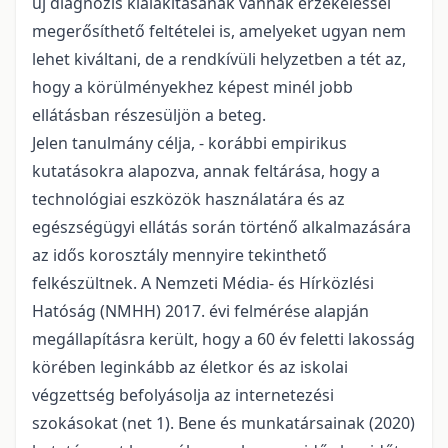
új diagnózis kialakításának vannak érzékeléssel
megerősíthető feltételei is, amelyeket ugyan nem
lehet kiváltani, de a rendkívüli helyzetben a tét az,
hogy a körülményekhez képest minél jobb
ellátásban részesüljön a beteg.
Jelen tanulmány célja, - korábbi empirikus
kutatásokra alapozva, annak feltárása, hogy a
technológiai eszközök használatára és az
egészségügyi ellátás során történő alkalmazására
az idős korosztály mennyire tekinthető
felkészültnek. A Nemzeti Média- és Hírközlési
Hatóság (NMHH) 2017. évi felmérése alapján
megállapításra került, hogy a 60 év feletti lakosság
körében leginkább az életkor és az iskolai
végzettség befolyásolja az internetezési
szokásokat (net 1). Bene és munkatársainak (2020)