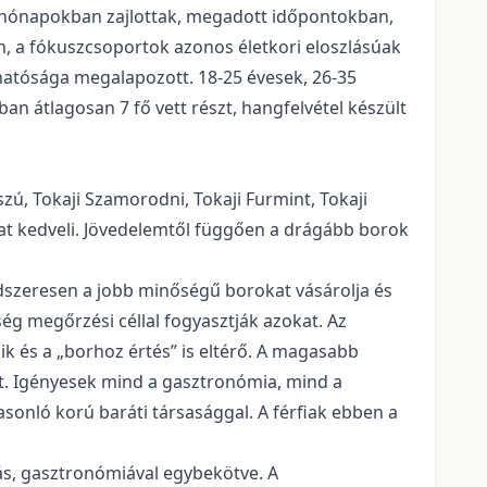
r hónapokban zajlottak, megadott időpontokban,
, a fókuszcsoportok azonos életkori eloszlásúak
onhatósága megalapozott. 18-25 évesek, 26-35
an átlagosan 7 fő vett részt, hangfelvétel készült
zú, Tokaji Szamorodni, Tokaji Furmint, Tokaji
kat kedveli. Jövedelemtől függően a drágább borok
ndszeresen a jobb minőségű borokat vásárolja és
ég megőrzési céllal fogyasztják azokat. Az
k és a „borhoz értés” is eltérő. A magasabb
t. Igényesek mind a gasztronómia, mind a
sonló korú baráti társasággal. A férfiak ebben a
vás, gasztronómiával egybekötve. A