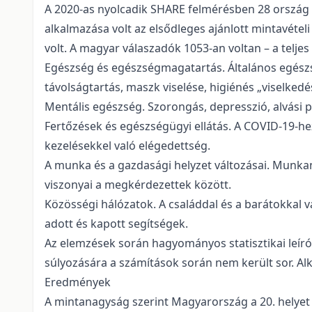
A 2020-as nyolcadik SHARE felmérésben 28 ország 
alkalmazása volt az elsődleges ajánlott mintavétel
volt. A magyar válaszadók 1053-an voltan – a teljes
Egészség és egészségmagatartás. Általános egészség
távolságtartás, maszk viselése, higiénés „viselkedés
Mentális egészség. Szorongás, depresszió, alvási 
Fertőzések és egészségügyi ellátás. A COVID-19-hez
kezelésekkel való elégedettség.
A munka és a gazdasági helyzet változásai. Munka
viszonyai a megkérdezettek között.
Közösségi hálózatok. A családdal és a barátokkal 
adott és kapott segítségek.
Az elemzések során hagyományos statisztikai leíró
súlyozására a számítások során nem került sor. A
Eredmények
A mintanagyság szerint Magyarország a 20. helyet f