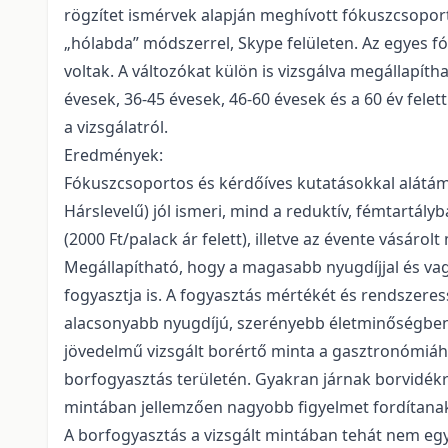
rögzítet ismérvek alapján meghívott fókuszcsopor
„hólabda” módszerrel, Skype felületen. Az egyes 
voltak. A változókat külön is vizsgálva megállapít
évesek, 36-45 évesek, 46-60 évesek és a 60 év fele
a vizsgálatról.
Eredmények:
Fókuszcsoportos és kérdőíves kutatásokkal alátámas
Hárslevelű) jól ismeri, mind a reduktív, fémtartá
(2000 Ft/palack ár felett), illetve az évente vásárol
Megállapítható, hogy a magasabb nyugdíjjal és vag
fogyasztja is. A fogyasztás mértékét és rendszeres
alacsonyabb nyugdíjú, szerényebb életminőségben é
jövedelmű vizsgált borértő minta a gasztronómiáh
borfogyasztás területén. Gyakran járnak borvidékr
mintában jellemzően nagyobb figyelmet fordítanak 
A borfogyasztás a vizsgált mintában tehát nem egyé