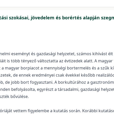
sztási szokásai, jövedelem és borértés alapján sze
nelmi eseményt és gazdasági helyzetet, számos kihívást élt
iáit is több tényező változtatta az évtizedek alatt. A magy
t a magyar borpiacot a mennyiségi bortermelés és a szűk kín
szetek, de ennek eredményei csak évekkel később realizálód
de jobb bort fogyasztani. A borkultúrához a gasztronómiai 
den befolyásolta, egyrészt a társadalmi, gazdasági helyzet
szték bővülése.
riáját vettem figyelembe a kutatás során. Korábbi kutatáso