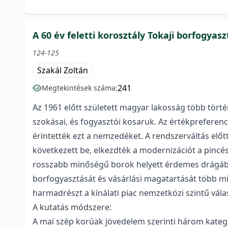
A 60 év feletti korosztály Tokaji borfogya
124-125
Szakál Zoltán
241
Megtekintések száma:
Az 1961 előtt született magyar lakosság több törté
szokásai, és fogyasztói kosaruk. Az értékpreferenc
érintették ezt a nemzedéket. A rendszerváltás előt
következett be, elkezdték a modernizációt a pincé
rosszabb minőségű borok helyett érdemes drágább, 
borfogyasztását és vásárlási magatartását több min
harmadrészt a kínálati piac nemzetközi szintű vála
A kutatás módszere:
A mai szép korúak jövedelem szerinti három kategó