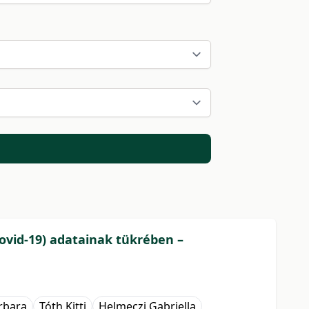
ovid-19) adatainak tükrében –
rbara
Tóth Kitti
Helmeczi Gabriella