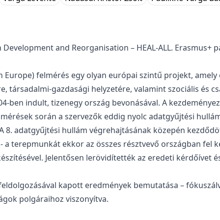
ion Development and Reorganisation – HEAL-ALL. Erasmus+ 
 Europe) felmérés egy olyan európai szintű projekt, amely 
 társadalmi-gazdasági helyzetére, valamint szociális és cs
04-ben indult, tizenegy ország bevonásával. A kezdeménye
elmérések során a szervezők eddig nyolc adatgyűjtési hullám
t. A 8. adatgyűjtési hullám végrehajtásának közepén kezdődöt
 - a terepmunkát ekkor az összes résztvevő országban fel ke
készítésével. Jelentősen lerövidítették az eredeti kérdőívet 
 feldolgozásával kapott eredmények bemutatása – fókuszál
ágok polgáraihoz viszonyítva.