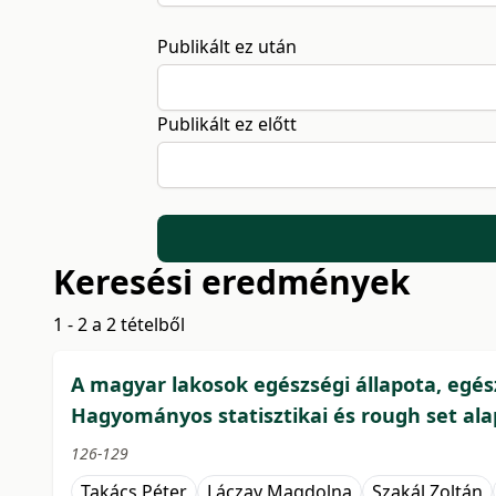
Publikált ez után
Publikált ez előtt
Keresési eredmények
1 - 2 a 2 tételből
A magyar lakosok egészségi állapota, egé
Hagyományos statisztikai és rough set al
126-129
Takács Péter
Láczay Magdolna
Szakál Zoltán