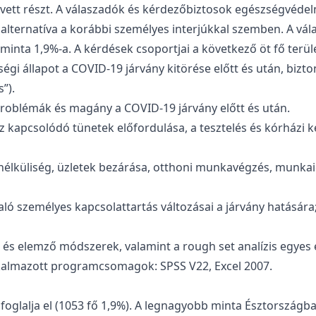
vett részt. A válaszadók és kérdezőbiztosok egészségvédelm
i alternatíva a korábbi személyes interjúkkal szemben. A v
 minta 1,9%-a. A kérdések csoportjai a következő öt fő terüle
i állapot a COVID-19 járvány kitörése előtt és után, bizton
”).
problémák és magány a COVID-19 járvány előtt és után.
 kapcsolódó tünetek előfordulása, a tesztelés és kórházi ke
nélküliség, üzletek bezárása, otthoni munkavégzés, munka
való személyes kapcsolattartás változásai a járvány hatásár
 és elemző módszerek, valamint a rough set analízis egyes
lkalmazott programcsomagok: SPSS V22, Excel 2007.
oglalja el (1053 fő 1,9%). A legnagyobb minta Észtországban