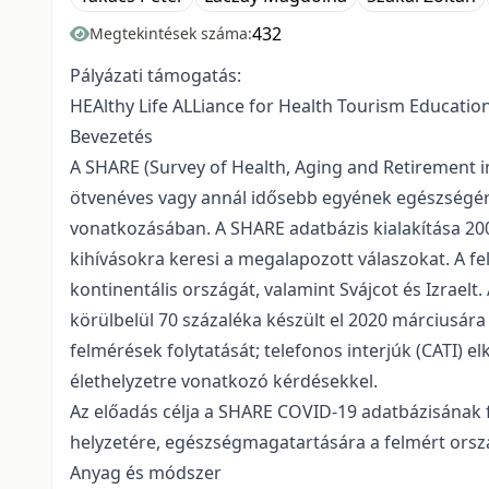
432
Megtekintések száma:
Pályázati támogatás:
HEAlthy Life ALLiance for Health Tourism Educat
Bevezetés
A SHARE (Survey of Health, Aging and Retirement in
ötvenéves vagy annál idősebb egyének egészségére,
vonatkozásában. A SHARE adatbázis kialakítása 20
kihívásokra keresi a megalapozott válaszokat. A f
kontinentális országát, valamint Svájcot és Izrael
körülbelül 70 százaléka készült el 2020 márciusára
felmérések folytatását; telefonos interjúk (CATI) el
élethelyzetre vonatkozó kérdésekkel.
Az előadás célja a SHARE COVID-19 adatbázisának
helyzetére, egészségmagatartására a felmért orsz
Anyag és módszer