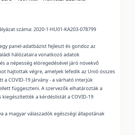
pályázat száma: 2020-1-HU01-KA203-078799
egy panel-adatbázist fejleszt és gondoz az
aládi hálózataira vonatkozó adatok
zés a népesség elöregedésével járó növekvő
ot hajtottak végre, amelyek lefedik az Unió összes
t a COVID-19 járvány - a várható interjúk
llett függeszteni. A szervezők elhatározták a
és kiegészítették a kérdéslistát a COVID-19
va a magyar válaszadók egészségi állapotának