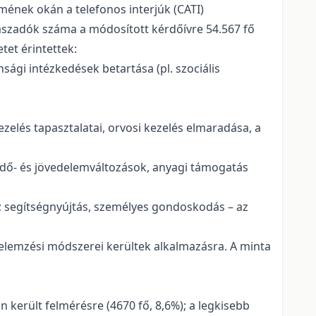
ének okán a telefonos interjúk (CATI)
álaszadók száma a módosított kérdőívre 54.567 fő
tet érintettek:
sági intézkedések betartása (pl. szociális
zelés tapasztalatai, orvosi kezelés elmaradása, a
idő- és jövedelemváltozások, anyagi támogatás
a; segítségnyújtás, személyes gondoskodás – az
 elemzési módszerei kerültek alkalmazásra. A minta
 került felmérésre (4670 fő, 8,6%); a legkisebb