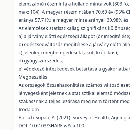
elemszámú részminta a holland minta volt (803 fő, 1,
max: 104). A magyar részmintában 70,69 év (95% CI: 
aránya 57,71%; a magyar minta arányai: 39,98% és
Az elemzések statisztikailag szignifikáns különbs
a) a járvány előtti egészségi állapot (ön)megítélése
b) egészségváltozás megítélése a járvány előtti ál
c) jelenlegi megbetegedések (akut, krónikus);
d) gyógyszerszedés;
e) védekező intézkedések betartása a gyakorlatban:
Megbeszélés
Az országok összehasonlítása számos változó eseté
lényegesként jeleznek a statisztikai elemző módsz
szakasznak a teljes lezárása még nem történt meg 
Irodalom
Börsch-Supan, A. (2021). Survey of Health, Ageing 
DOI: 10.6103/SHARE.w8ca.100