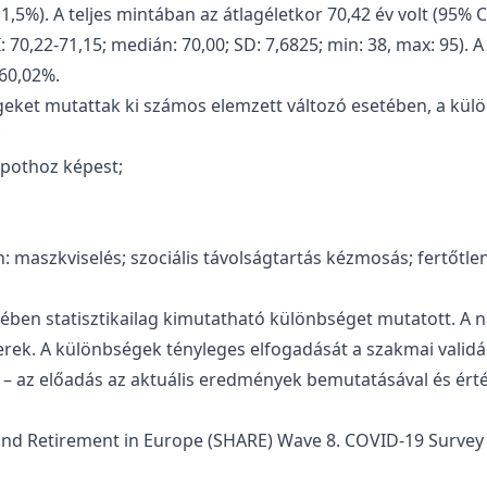
5%). A teljes mintában az átlagéletkor 70,42 év volt (95% CI
70,22-71,15; medián: 70,00; SD: 7,6825; min: 38, max: 95). A
 60,02%.
égeket mutattak ki számos elemzett változó esetében, a kül
;
lapothoz képest;
 maszkviselés; szociális távolságtartás kézmosás; fertőtle
ben statisztikailag kimutatható különbséget mutatott. A n
erek. A különbségek tényleges elfogadását a szakmai validál
– az előadás az aktuális eredmények bemutatásával és érté
and Retirement in Europe (SHARE) Wave 8. COVID-19 Survey 1.