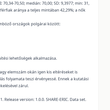
: 70,34-70,50; medián: 70,00; SD: 9,3977; min: 31,
 férfiak aránya a teljes mintában 42,29%; a nők
önböző országok polgárai között:
nítési lehetőségek alkalmazása.
agy elemszám okán igen kis eltéréseket is
ás folyamata teszi érvényessé. Ennek a kutatási
kelésével zárul.
 Release version: 1.0.0. SHARE-ERIC. Data set.