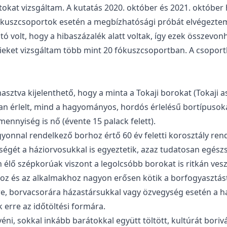
tokat vizsgáltam. A kutatás 2020. október és 2021. októbe
fókuszcsoportok esetén a megbízhatósági próbát elvégeztem
ható volt, hogy a hibaszázalék alatt voltak, így ezek összev
ttieket vizsgáltam több mint 20 fókuszcsoportban. A csoportb
ztva kijelenthető, hogy a minta a Tokaji borokat (Tokaji as
lyban érlelt, mind a hagyományos, hordós érlelésű bortípuso
t mennyiség is nő (évente 15 palack felett).
yonnal rendelkező borhoz értő 60 év feletti korosztály re
ségét a háziorvosukkal is egyeztetik, azaz tudatosan egészs
lő szépkorúak viszont a legolcsóbb borokat is ritkán veszi
oz és az alkalmakhoz nagyon erősen kötik a borfogyasztás
e, borvacsorára házastársukkal vagy özvegység esetén a ha
erre az időtöltési formára.
ni, sokkal inkább barátokkal együtt töltött, kultúrát bori