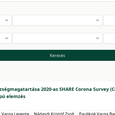
Keresés
szségmagatartása 2020-as SHARE Corona Survey (C
apú elemzés
Varga Levente
Nádasdi Kristóf Zsolt
Paulikné Varga Ba