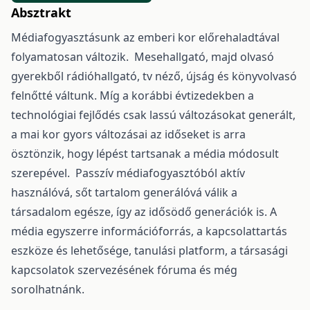
Absztrakt
Médiafogyasztásunk az emberi kor előrehaladtával
folyamatosan változik. Mesehallgató, majd olvasó
gyerekből rádióhallgató, tv néző, újság és könyvolvasó
felnőtté váltunk. Míg a korábbi évtizedekben a
technológiai fejlődés csak lassú változásokat generált,
a mai kor gyors változásai az időseket is arra
ösztönzik, hogy lépést tartsanak a média módosult
szerepével. Passzív médiafogyasztóból aktív
használóvá, sőt tartalom generálóvá válik a
társadalom egésze, így az idősödő generációk is. A
média egyszerre információforrás, a kapcsolattartás
eszköze és lehetősége, tanulási platform, a társasági
kapcsolatok szervezésének fóruma és még
sorolhatnánk.