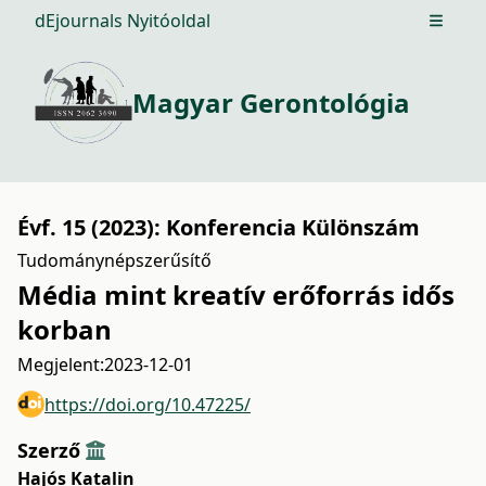
dEjournals Nyitóoldal
Open m
Magyar Gerontológia
Évf. 15 (2023): Konferencia Különszám
Tudománynépszerűsítő
Média mint kreatív erőforrás idős
korban
Megjelent:
2023-12-01
https://doi.org/10.47225/
Szerző
Hajós Katalin