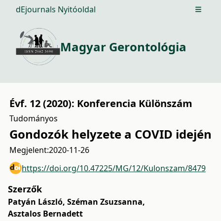
dEjournals Nyitóoldal
Open m
Magyar Gerontológia
Évf. 12 (2020): Konferencia Különszám
Tudományos
Gondozók helyzete a COVID idején
Megjelent:
2020-11-26
https://doi.org/10.47225/MG/12/Kulonszam/8479
Szerzők
Patyán László
,
Széman Zsuzsanna
,
Asztalos Bernadett