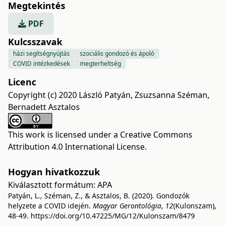
Megtekintés
PDF
Kulcsszavak
házi segítségnyújtás
szociális gondozó és ápoló
COVID intézkedések
megterheltség
Licenc
Copyright (c) 2020 László Patyán, Zsuzsanna Széman,
Bernadett Asztalos
This work is licensed under a
Creative Commons
Attribution 4.0 International License
.
Hogyan hivatkozzuk
Kiválasztott formátum:
APA
Patyán, L., Széman, Z., & Asztalos, B. (2020). Gondozók
helyzete a COVID idején.
Magyar Gerontológia
,
12
(Kulonszam),
48-49.
https://doi.org/10.47225/MG/12/Kulonszam/8479