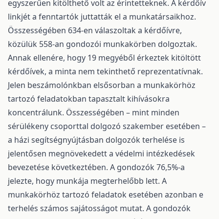
egyszerűen kitölthető volt az érintetteknek. A kérdőív
linkjét a fenntartók juttatták el a munkatársaikhoz.
Összességében 634-en válaszoltak a kérdőívre,
közülük 558-an gondozói munkakörben dolgoztak.
Annak ellenére, hogy 19 megyéből érkeztek kitöltött
kérdőívek, a minta nem tekinthető reprezentatívnak.
Jelen beszámolónkban elsősorban a munkakörhöz
tartozó feladatokban tapasztalt kihívásokra
koncentrálunk. Összességében – mint minden
sérülékeny csoporttal dolgozó szakember esetében –
a házi segítségnyújtásban dolgozók terhelése is
jelentősen megnövekedett a védelmi intézkedések
bevezetése következtében. A gondozók 76,5%-a
jelezte, hogy munkája megterhelőbb lett. A
munkakörhöz tartozó feladatok esetében azonban e
terhelés számos sajátosságot mutat. A gondozók