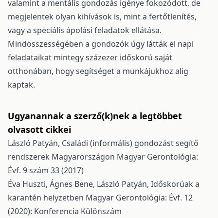
valamint a mentális gondozás igénye fokozódott, de
megjelentek olyan kihívások is, mint a fertőtlenítés,
vagy a speciális ápolási feladatok ellátása.
Mindösszességében a gondozók úgy látták el napi
feladataikat mintegy százezer időskorú saját
otthonában, hogy segítséget a munkájukhoz alig
kaptak.
Ugyanannak a szerző(k)nek a legtöbbet
olvasott cikkei
László Patyán,
Családi (informális) gondozást segítő
rendszerek Magyarországon
Magyar Gerontológia:
Évf. 9 szám 33 (2017)
Éva Huszti, Ágnes Bene, László Patyán,
Időskorúak a
karantén helyzetben
Magyar Gerontológia: Évf. 12
(2020): Konferencia Különszám