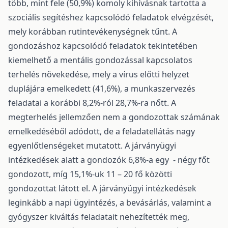
több, mint fele (50,9%) komoly kihívásnak tartotta a
szociális segítéshez kapcsolódó feladatok elvégzését,
mely korábban rutintevékenységnek tűnt. A
gondozáshoz kapcsolódó feladatok tekintetében
kiemelhető a mentális gondozással kapcsolatos
terhelés növekedése, mely a vírus előtti helyzet
duplájára emelkedett (41,6%), a munkaszervezés
feladatai a korábbi 8,2%-ról 28,7%-ra nőtt. A
megterhelés jellemzően nem a gondozottak számának
emelkedéséből adódott, de a feladatellátás nagy
egyenlőtlenségeket mutatott. A járványügyi
intézkedések alatt a gondozók 6,8%-a egy - négy főt
gondozott, míg 15,1%-uk 11 – 20 fő közötti
gondozottat látott el. A járványügyi intézkedések
leginkább a napi ügyintézés, a bevásárlás, valamint a
gyógyszer kiváltás feladatait nehezítették meg,