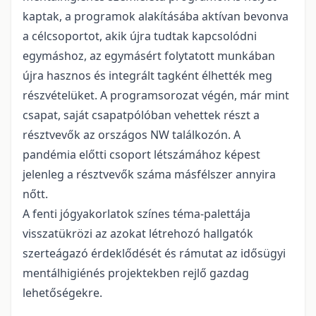
kaptak, a programok alakításába aktívan bevonva
a célcsoportot, akik újra tudtak kapcsolódni
egymáshoz, az egymásért folytatott munkában
újra hasznos és integrált tagként élhették meg
részvételüket. A programsorozat végén, már mint
csapat, saját csapatpólóban vehettek részt a
résztvevők az országos NW találkozón. A
pandémia előtti csoport létszámához képest
jelenleg a résztvevők száma másfélszer annyira
nőtt.
A fenti jógyakorlatok színes téma-palettája
visszatükrözi az azokat létrehozó hallgatók
szerteágazó érdeklődését és rámutat az idősügyi
mentálhigiénés projektekben rejlő gazdag
lehetőségekre.