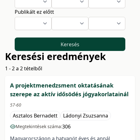
Publikált ez előtt
Keresés
Keresési eredmények
1 - 2 a 2 tételből
A projektmenedzsment oktatásának
szerepe az aktív idősödés jógyakorlatainál
57-60
Asztalos Bernadett
Ládonyi Zsuzsanna
306
Megtekintések száma:
Magyarországon a hatvanöt éves és annál