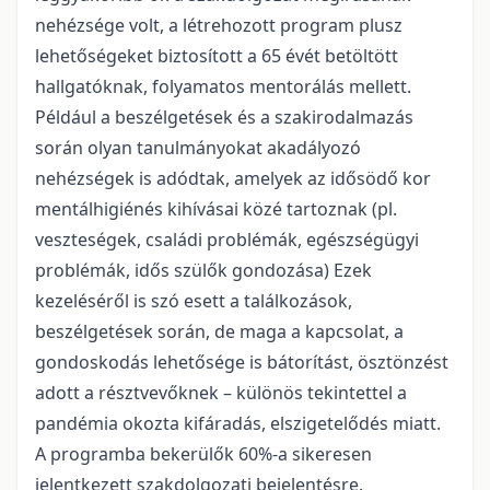
nehézsége volt, a létrehozott program plusz
lehetőségeket biztosított a 65 évét betöltött
hallgatóknak, folyamatos mentorálás mellett.
Például a beszélgetések és a szakirodalmazás
során olyan tanulmányokat akadályozó
nehézségek is adódtak, amelyek az idősödő kor
mentálhigiénés kihívásai közé tartoznak (pl.
veszteségek, családi problémák, egészségügyi
problémák, idős szülők gondozása) Ezek
kezeléséről is szó esett a találkozások,
beszélgetések során, de maga a kapcsolat, a
gondoskodás lehetősége is bátorítást, ösztönzést
adott a résztvevőknek – különös tekintettel a
pandémia okozta kifáradás, elszigetelődés miatt.
A programba bekerülők 60%-a sikeresen
jelentkezett szakdolgozati bejelentésre.