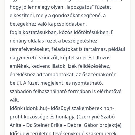
hogy jó lenne egy olyan „lapozgatós” füzetet
elkészíteni, mely a gondozókat segítené, a
betegekhez való kapcsolódásban,
foglalkoztatásukban, közös időtöltésükben. E
néhány oldalas füzet a beszélgetéshez
témafelvetéseket, feladatokat is tartalmaz, például
nagyméretű színezőt, képfelismerést. Közös
emlékek, kedvenc illatok, ízek felidézéséhez,
énekléshez ad támpontokat, az ősz témakörén
belül. A füzet megjelent, és nyomtatható,
szabadon felhasználható formában is elérhetővé
vált.
Időnk (idonk.hu)– idősügyi szakemberek non-
profit közössége és honlapja (Czernyné Szabó
Anita – Dr. Steiner Erika – Debrei Gábor projektje)
Idősügyi területen tevékenykedő szakemberek