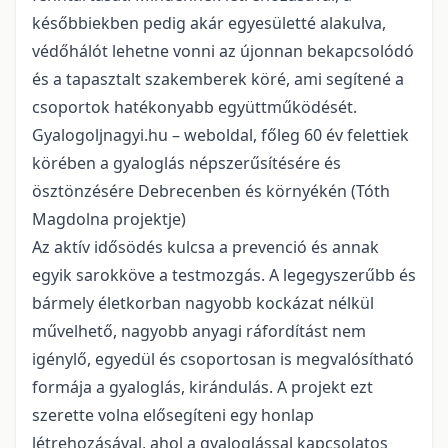
későbbiekben pedig akár egyesületté alakulva,
védőhálót lehetne vonni az újonnan bekapcsolódó
és a tapasztalt szakemberek köré, ami segítené a
csoportok hatékonyabb együttműködését.
Gyalogoljnagyi.hu – weboldal, főleg 60 év felettiek
körében a gyaloglás népszerűsítésére és
ösztönzésére Debrecenben és környékén (Tóth
Magdolna projektje)
Az aktív idősödés kulcsa a prevenció és annak
egyik sarokköve a testmozgás. A legegyszerűbb és
bármely életkorban nagyobb kockázat nélkül
művelhető, nagyobb anyagi ráfordítást nem
igénylő, egyedül és csoportosan is megvalósítható
formája a gyaloglás, kirándulás. A projekt ezt
szerette volna elősegíteni egy honlap
létrehozásával, ahol a gyaloglással kapcsolatos