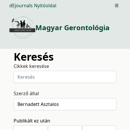
dEjournals Nyitóoldal
Open m
Magyar Gerontológia
Keresés
Cikkek keresése
Szerző által
Publikált ez után