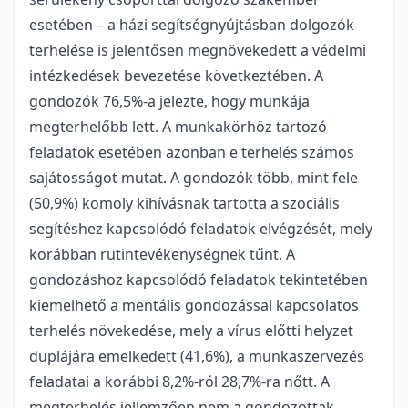
esetében – a házi segítségnyújtásban dolgozók
terhelése is jelentősen megnövekedett a védelmi
intézkedések bevezetése következtében. A
gondozók 76,5%-a jelezte, hogy munkája
megterhelőbb lett. A munkakörhöz tartozó
feladatok esetében azonban e terhelés számos
sajátosságot mutat. A gondozók több, mint fele
(50,9%) komoly kihívásnak tartotta a szociális
segítéshez kapcsolódó feladatok elvégzését, mely
korábban rutintevékenységnek tűnt. A
gondozáshoz kapcsolódó feladatok tekintetében
kiemelhető a mentális gondozással kapcsolatos
terhelés növekedése, mely a vírus előtti helyzet
duplájára emelkedett (41,6%), a munkaszervezés
feladatai a korábbi 8,2%-ról 28,7%-ra nőtt. A
megterhelés jellemzően nem a gondozottak