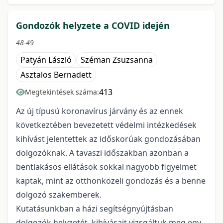
Gondozók helyzete a COVID idején
48-49
Patyán László
Széman Zsuzsanna
Asztalos Bernadett
413
Megtekintések száma:
Az új típusú koronavírus járvány és az ennek
következtében bevezetett védelmi intézkedések
kihívást jelentettek az időskorúak gondozásában
dolgozóknak. A tavaszi időszakban azonban a
bentlakásos ellátások sokkal nagyobb figyelmet
kaptak, mint az otthonközeli gondozás és a benne
dolgozó szakemberek.
Kutatásunkban a házi segítségnyújtásban
dolgozók helyzetét, kihívásait vizsgáltuk meg egy