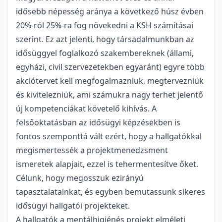
idősebb népesség aránya a következő húsz évben
20%-ról 25%-ra fog növekedni a KSH számításai
szerint. Ez azt jelenti, hogy társadalmunkban az
idősüggyel foglalkozó szakembereknek (állami,
egyházi, civil szervezetekben egyaránt) egyre több
akciótervet kell megfogalmazniuk, megtervezniük
és kivitelezniük, ami számukra nagy terhet jelentő
új kompetenciákat követelő kihívás. A
felsőoktatásban az idősügyi képzésekben is
fontos szemponttá vált ezért, hogy a hallgatókkal
megismertessék a projektmenedzsment
ismeretek alapjait, ezzel is tehermentesítve őket.
Célunk, hogy megosszuk ezirányú
tapasztalatainkat, és egyben bemutassunk sikeres
idősügyi hallgatói projekteket.
A hallgatók a mentálhigiénés projekt elméleti