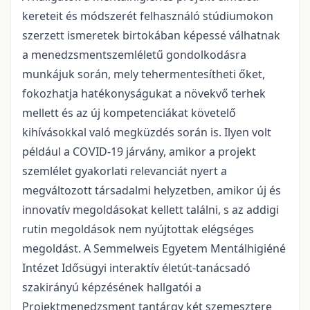
kereteit és módszerét felhasználó stúdiumokon
szerzett ismeretek birtokában képessé válhatnak
a menedzsmentszemléletű gondolkodásra
munkájuk során, mely tehermentesítheti őket,
fokozhatja hatékonyságukat a növekvő terhek
mellett és az új kompetenciákat követelő
kihívásokkal való megküzdés során is. Ilyen volt
például a COVID-19 járvány, amikor a projekt
szemlélet gyakorlati relevanciát nyert a
megváltozott társadalmi helyzetben, amikor új és
innovatív megoldásokat kellett találni, s az addigi
rutin megoldások nem nyújtottak elégséges
megoldást. A Semmelweis Egyetem Mentálhigiéné
Intézet Idősügyi interaktív életút-tanácsadó
szakirányú képzésének hallgatói a
Projektmenedzsment tantárgy két szemesztere