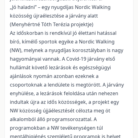
„Jó haladni” – egy nyugdíjas Nordic Walking
közösség újraélesztése a járvány alatt
(Menyhértné Tóth Terézia projektje)
Az időskorban is rendkívül jó élettani hatással
bíró, kímélő sportok egyike a Nordic Walking
(NW), melynek a nyugdíjas korosztályban is nagy
hagyományai vannak. A Covid-19 járvány első
hullámát követő lezárások és egészségügyi
ajánlások nyomán azonban ezeknek a
csoportoknak a lendülete is megtörött. A járvány
enyhülése, a lezárások feloldása után nehezen
indultak újra az idős közösségek, a projekt egy
NW közösség újjáélesztését célozta meg öt
alkalomból álló programsorozattal. A
programokban a NW tevékenységen túl
mentálhigiénés szemléletű programok is helyet