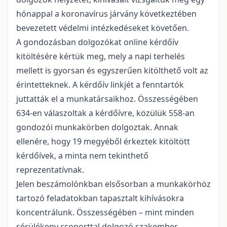
hónappal a koronavírus járvány következtében
bevezetett védelmi intézkedéseket követően.
A gondozásban dolgozókat online kérdőív
kitöltésére kértük meg, mely a napi terhelés
mellett is gyorsan és egyszerűen kitölthető volt az
érintetteknek. A kérdőív linkjét a fenntartók
juttatták el a munkatársaikhoz. Összességében
634-en válaszoltak a kérdőívre, közülük 558-an
gondozói munkakörben dolgoztak. Annak
ellenére, hogy 19 megyéből érkeztek kitöltött
kérdőívek, a minta nem tekinthető
reprezentatívnak.
Jelen beszámolónkban elsősorban a munkakörhöz
tartozó feladatokban tapasztalt kihívásokra
koncentrálunk. Összességében – mint minden
sérülékeny csoporttal dolgozó szakember