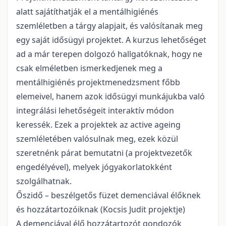
alatt sajátíthatják el a mentálhigiénés
szemléletben a tárgy alapjait, és valósítanak meg
egy saját idősügyi projektet. A kurzus lehetőséget
ad a már terepen dolgozó hallgatóknak, hogy ne
csak elméletben ismerkedjenek meg a
mentálhigiénés projektmenedzsment főbb
elemeivel, hanem azok idősügyi munkájukba való
integrálási lehetőségeit interaktív módon
keressék. Ezek a projektek az active ageing
szemléletében valósulnak meg, ezek közül
szeretnénk párat bemutatni (a projektvezetők
engedélyével), melyek jógyakorlatokként
szolgálhatnak.
Őszidő – beszélgetős füzet demenciával élőknek
és hozzátartozóiknak (Kocsis Judit projektje)
A demenciával élő hozzátartozót gondozók