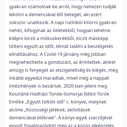
gyakran számolnak be arról, hogy nehezen tudják
lekötni a demenciával élő beteget, aki ezért
sokszor unatkozik. A napi rutinból kitörni gyakran
nehéz, kifogynak az ötletekből, hogyan lehetne
kilépni kicsit a mókuskerékből, kicsit másképp
tölteni együtt az időt, témát találni a beszélgetés
elindításához. A Covid-19 járvány még jobban
megnehezítette a gondozást, az érintettek, akiket
amúgy is fenyeget az elszigeteltség és kiégés, még
inkább egyedül maradtak, mivel még a nappali
intézmények is bezártak. 2020-ban jelent meg
Kosztáné Hadházi Tünde-Somorjai Ildikó-Török
Emőke „Együtt töltött idő” c. könyve, melynek
alcíme „Közösségi játékok, aktivitások
demenciával élőknek”. A könyv egyik szerzőjével
együtt fogalmazódott meg az a közös elképzelés,