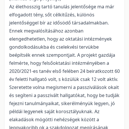
Az élethosszig tartó tanulás jelentősége ma már
elfogadott tény, sőt célkitűzés, különös
jelentőséggel bír az idősödő társadalmakban.
Ennek megvalósításához azonban
elengedhetetlen, hogy az oktatási intézmények
gondolkodásukba és cselekvési tervükbe
beépítsék ennek szempontjait. A projekt gazdája
felmérte, hogy felsőoktatási intézményében a
2020/2021-es tanév első felében 24 beiratkozott 60
év feletti hallgató volt, s közülük csak 12 volt aktív.
Szeretette volna megismerni a passziválások okait
és segíteni a passzivált hallgatókat, hogy be tudják
fejezni tanulmányaikat, sikerélményük legyen, jó
példái legyenek saját korosztályuknak. Az
elakadások mögötti nehézségek között a
leggyakoribb ok a szakdolgozat megírásának