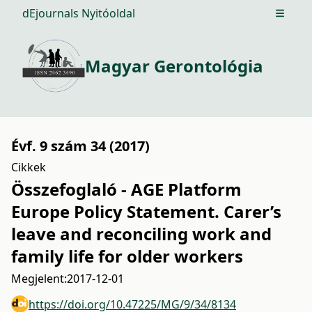
dEjournals Nyitóoldal
Open m
Magyar Gerontológia
Évf. 9 szám 34 (2017)
Cikkek
Összefoglaló - AGE Platform
Europe Policy Statement. Carer’s
leave and reconciling work and
family life for older workers
Megjelent:
2017-12-01
https://doi.org/10.47225/MG/9/34/8134