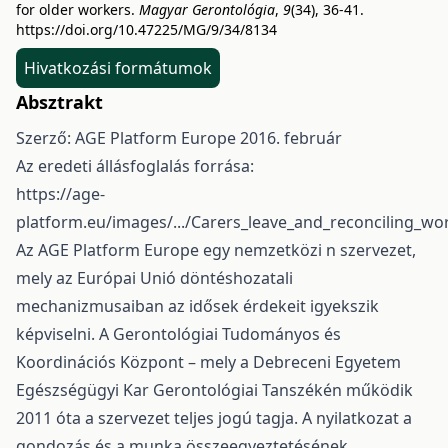
for older workers.
Magyar Gerontológia
,
9
(34), 36-41.
https://doi.org/10.47225/MG/9/34/8134
Hivatkozási formátumok
Absztrakt
Szerző: AGE Platform Europe 2016. február
Az eredeti állásfoglalás forrása:
https://age-
platform.eu/images/.../Carers_leave_and_reconciling_wo
Az AGE Platform Europe egy nemzetközi n szervezet,
mely az Európai Unió döntéshozatali
mechanizmusaiban az idősek érdekeit igyekszik
képviselni. A Gerontológiai Tudományos és
Koordinációs Központ – mely a Debreceni Egyetem
Egészségügyi Kar Gerontológiai Tanszékén működik
2011 óta a szervezet teljes jogú tagja. A nyilatkozat a
gondozás és a munka összeegyeztetésének