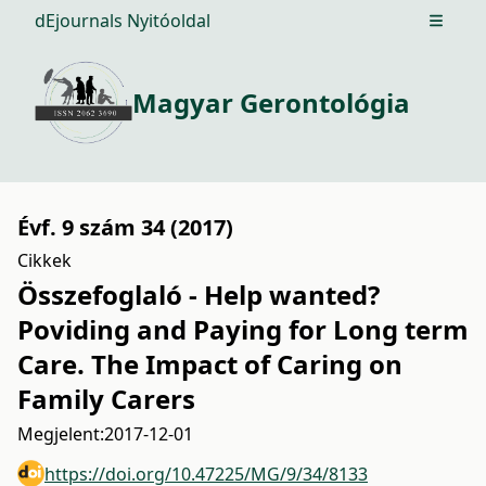
dEjournals Nyitóoldal
Open m
Magyar Gerontológia
Évf. 9 szám 34 (2017)
Cikkek
Összefoglaló - Help wanted?
Poviding and Paying for Long term
Care. The Impact of Caring on
Family Carers
Megjelent:
2017-12-01
https://doi.org/10.47225/MG/9/34/8133