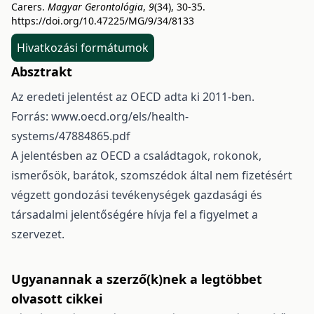
Carers.
Magyar Gerontológia
,
9
(34), 30-35.
https://doi.org/10.47225/MG/9/34/8133
Hivatkozási formátumok
Absztrakt
Az eredeti jelentést az OECD adta ki 2011-ben.
Forrás: www.oecd.org/els/health-
systems/47884865.pdf
A jelentésben az OECD a családtagok, rokonok,
ismerősök, barátok, szomszédok által nem fizetésért
végzett gondozási tevékenységek gazdasági és
társadalmi jelentőségére hívja fel a figyelmet a
szervezet.
Ugyanannak a szerző(k)nek a legtöbbet
olvasott cikkei