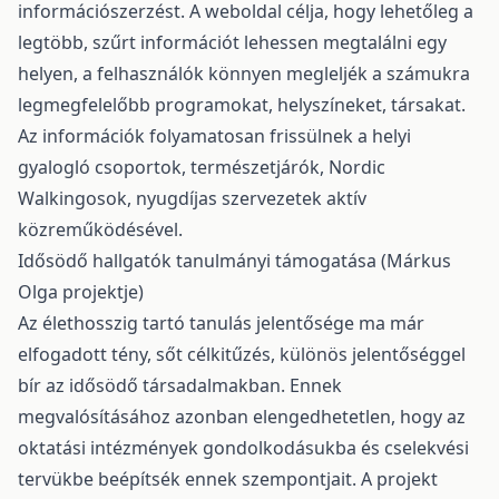
információszerzést. A weboldal célja, hogy lehetőleg a
legtöbb, szűrt információt lehessen megtalálni egy
helyen, a felhasználók könnyen megleljék a számukra
legmegfelelőbb programokat, helyszíneket, társakat.
Az információk folyamatosan frissülnek a helyi
gyalogló csoportok, természetjárók, Nordic
Walkingosok, nyugdíjas szervezetek aktív
közreműködésével.
Idősödő hallgatók tanulmányi támogatása (Márkus
Olga projektje)
Az élethosszig tartó tanulás jelentősége ma már
elfogadott tény, sőt célkitűzés, különös jelentőséggel
bír az idősödő társadalmakban. Ennek
megvalósításához azonban elengedhetetlen, hogy az
oktatási intézmények gondolkodásukba és cselekvési
tervükbe beépítsék ennek szempontjait. A projekt