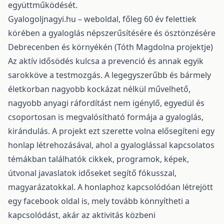
együttműködését.
Gyalogoljnagyi.hu – weboldal, főleg 60 év felettiek
körében a gyaloglás népszerűsítésére és ösztönzésére
Debrecenben és környékén (Tóth Magdolna projektje)
Az aktív idősödés kulcsa a prevenció és annak egyik
sarokköve a testmozgás. A legegyszerűbb és bármely
életkorban nagyobb kockázat nélkül művelhető,
nagyobb anyagi ráfordítást nem igénylő, egyedül és
csoportosan is megvalósítható formája a gyaloglás,
kirándulás. A projekt ezt szerette volna elősegíteni egy
honlap létrehozásával, ahol a gyaloglással kapcsolatos
témákban találhatók cikkek, programok, képek,
útvonal javaslatok időseket segítő fókusszal,
magyarázatokkal. A honlaphoz kapcsolódóan létrejött
egy facebook oldal is, mely tovább könnyítheti a
kapcsolódást, akár az aktivitás közbeni