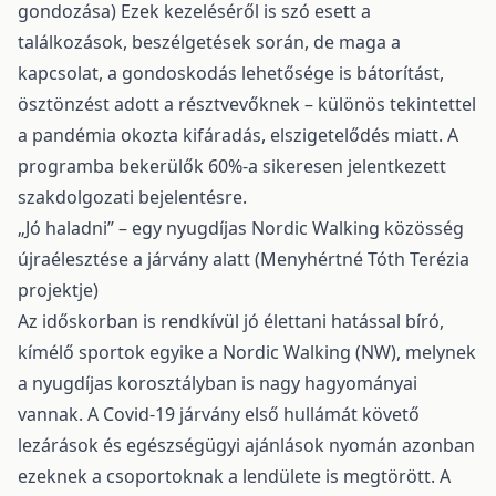
gondozása) Ezek kezeléséről is szó esett a
találkozások, beszélgetések során, de maga a
kapcsolat, a gondoskodás lehetősége is bátorítást,
ösztönzést adott a résztvevőknek – különös tekintettel
a pandémia okozta kifáradás, elszigetelődés miatt. A
programba bekerülők 60%-a sikeresen jelentkezett
szakdolgozati bejelentésre.
„Jó haladni” – egy nyugdíjas Nordic Walking közösség
újraélesztése a járvány alatt (Menyhértné Tóth Terézia
projektje)
Az időskorban is rendkívül jó élettani hatással bíró,
kímélő sportok egyike a Nordic Walking (NW), melynek
a nyugdíjas korosztályban is nagy hagyományai
vannak. A Covid-19 járvány első hullámát követő
lezárások és egészségügyi ajánlások nyomán azonban
ezeknek a csoportoknak a lendülete is megtörött. A