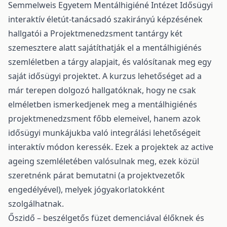
Semmelweis Egyetem Mentálhigiéné Intézet Idősügyi
interaktív életút-tanácsadó szakirányú képzésének
hallgatói a Projektmenedzsment tantárgy két
szemesztere alatt sajátíthatják el a mentálhigiénés
szemléletben a tárgy alapjait, és valósítanak meg egy
saját idősügyi projektet. A kurzus lehetőséget ad a
már terepen dolgozó hallgatóknak, hogy ne csak
elméletben ismerkedjenek meg a mentálhigiénés
projektmenedzsment főbb elemeivel, hanem azok
idősügyi munkájukba való integrálási lehetőségeit
interaktív módon keressék. Ezek a projektek az active
ageing szemléletében valósulnak meg, ezek közül
szeretnénk párat bemutatni (a projektvezetők
engedélyével), melyek jógyakorlatokként
szolgálhatnak.
Őszidő – beszélgetős füzet demenciával élőknek és