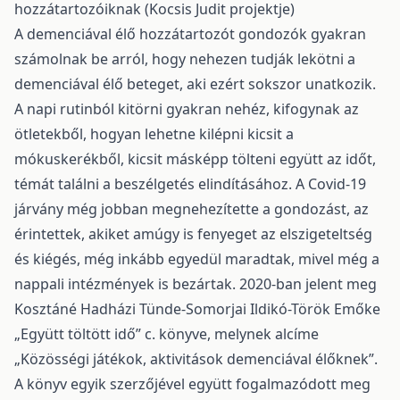
hozzátartozóiknak (Kocsis Judit projektje)
A demenciával élő hozzátartozót gondozók gyakran
számolnak be arról, hogy nehezen tudják lekötni a
demenciával élő beteget, aki ezért sokszor unatkozik.
A napi rutinból kitörni gyakran nehéz, kifogynak az
ötletekből, hogyan lehetne kilépni kicsit a
mókuskerékből, kicsit másképp tölteni együtt az időt,
témát találni a beszélgetés elindításához. A Covid-19
járvány még jobban megnehezítette a gondozást, az
érintettek, akiket amúgy is fenyeget az elszigeteltség
és kiégés, még inkább egyedül maradtak, mivel még a
nappali intézmények is bezártak. 2020-ban jelent meg
Kosztáné Hadházi Tünde-Somorjai Ildikó-Török Emőke
„Együtt töltött idő” c. könyve, melynek alcíme
„Közösségi játékok, aktivitások demenciával élőknek”.
A könyv egyik szerzőjével együtt fogalmazódott meg