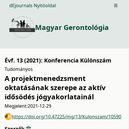
dEjournals Nyitóoldal
Open m
Magyar Gerontológia
Évf. 13 (2021): Konferencia Különszám
Tudományos
A projektmenedzsment
oktatásának szerepe az aktív
idősödés jógyakorlatainál
Megjelent:
2021-12-29
https://doi.org/10.47225/mg/13/Kulonszam/10590
Szerzők