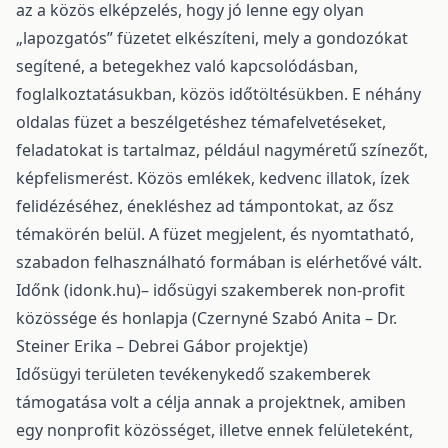
az a közös elképzelés, hogy jó lenne egy olyan
„lapozgatós” füzetet elkészíteni, mely a gondozókat
segítené, a betegekhez való kapcsolódásban,
foglalkoztatásukban, közös időtöltésükben. E néhány
oldalas füzet a beszélgetéshez témafelvetéseket,
feladatokat is tartalmaz, például nagyméretű színezőt,
képfelismerést. Közös emlékek, kedvenc illatok, ízek
felidézéséhez, énekléshez ad támpontokat, az ősz
témakörén belül. A füzet megjelent, és nyomtatható,
szabadon felhasználható formában is elérhetővé vált.
Időnk (idonk.hu)– idősügyi szakemberek non-profit
közössége és honlapja (Czernyné Szabó Anita – Dr.
Steiner Erika – Debrei Gábor projektje)
Idősügyi területen tevékenykedő szakemberek
támogatása volt a célja annak a projektnek, amiben
egy nonprofit közösséget, illetve ennek felületeként,