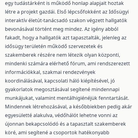
egy tudástárként is működő honlap alapjait hoztak
létre a projekt gazdái. Első lépcsőfokként az Idősügyi
interaktív életút-tanácsadó szakon végzett hallgatók
bevonásával történt meg mindez. Az igény abból
fakadt, hogy a hallgatók azt tapasztalták, jelenleg az
idősügy területén működő szervezetek és
szakemberek részére nem létezik olyan központi,
mindenki számára elérhető fórum, ami rendszerezett
információkkal, szakmai rendezvények
koordinálásával, kapcsolati háló kiépítésével, jó
gyakorlatok megosztásával segítené mindennapi
munkájukat, valamint mentálhigiénéjük fenntartását.
Mindennek létrehozásával, a későbbiekben pedig akár
egyesületté alakulva, védőhálót lehetne vonni az
újonnan bekapcsolódó és a tapasztalt szakemberek
köré, ami segítené a csoportok hatékonyabb