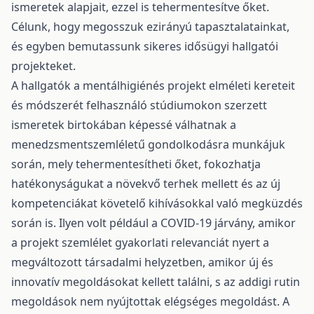
ismeretek alapjait, ezzel is tehermentesítve őket.
Célunk, hogy megosszuk ezirányú tapasztalatainkat,
és egyben bemutassunk sikeres idősügyi hallgatói
projekteket.
A hallgatók a mentálhigiénés projekt elméleti kereteit
és módszerét felhasználó stúdiumokon szerzett
ismeretek birtokában képessé válhatnak a
menedzsmentszemléletű gondolkodásra munkájuk
során, mely tehermentesítheti őket, fokozhatja
hatékonyságukat a növekvő terhek mellett és az új
kompetenciákat követelő kihívásokkal való megküzdés
során is. Ilyen volt például a COVID-19 járvány, amikor
a projekt szemlélet gyakorlati relevanciát nyert a
megváltozott társadalmi helyzetben, amikor új és
innovatív megoldásokat kellett találni, s az addigi rutin
megoldások nem nyújtottak elégséges megoldást. A