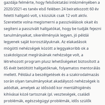
gazdája felmérte, hogy felsőoktatási intézményében a
2020/2021-es tanév első felében 24 beiratkozott 60 év
feletti hallgató volt, s közülük csak 12 volt aktív.
Szeretette volna megismerni a passziválások okait és
segíteni a passzivált hallgatókat, hogy be tudják fejezni
tanulmányaikat, sikerélményük legyen, jó példái
legyenek saját korosztályuknak. Az elakadások
mögötti nehézségek között a leggyakoribb ok a
szakdolgozat megírásának nehézsége volt, a
létrehozott program plusz lehetőségeket biztosított a
65 évét betöltött hallgatóknak, folyamatos mentorálás
mellett. Például a beszélgetések és a szakirodalmazás
során olyan tanulmányokat akadályozó nehézségek is
adódtak, amelyek az idősödő kor mentálhigiénés
kihívásai közé tartoznak (pl. veszteségek, családi
problémák, egészségügyi problémák, idős szülők