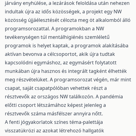
járvány enyhülése, a lezárások feloldása után nehezen
indultak újra az idős közösségek, a projekt egy NW
közösség újjáélesztését célozta meg öt alkalomból álló
programsorozattal. A programokban a NW
tevékenységen túl mentálhigiénés szemléletű
programok is helyet kaptak, a programok alakításába
aktívan bevonva a célcsoportot, akik újra tudtak
kapcsolódni egymáshoz, az egymásért folytatott
munkában újra hasznos és integrált tagként élhették
meg részvételüket. A programsorozat végén, már mint
csapat, saját csapatpólóban vehettek részt a
résztvevők az országos NW találkozón. A pandémia
előtti csoport létszámához képest jelenleg a
résztvevők száma másfélszer annyira nőtt.
A fenti jógyakorlatok színes téma-palettája
visszatükrözi az azokat létrehozó hallgatók