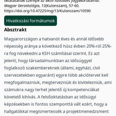
oktatásának szerepe az aktív idősödés jógyakorlatainál.
Magyar Gerontológia
,
13
(Kulonszam), 57-60.
https://doi.org/10.47225/mg/13/Kulonszam/10590
Hivatkozási formátumok
Absztrakt
Magyarországon a hatvanöt éves és annál idősebb
népesség aránya a következő húsz évben 20%-ról 25%-
ra fog növekedni a KSH számításai szerint. Ez azt
jelenti, hogy társadalmunkban az idősüggyel
foglalkozó szakembereknek (állami, egyházi, civil
szervezetekben egyaránt) egyre több akciótervet kell
megfogalmazniuk, megtervezniük és kivitelezniük, ami
számukra nagy terhet jelentő új kompetenciákat
követelő kihívás. A felsőoktatásban az idősügyi
képzésekben is fontos szemponttá vált ezért, hogy a
hallgatókkal megismertessék a projektmenedzsment