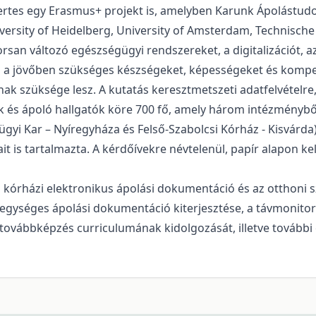
 nyertes egy Erasmus+ projekt is, amelyben Karunk Ápolást
iversity of Heidelberg, University of Amsterdam, Technische
san változó egészségügyi rendszereket, a digitalizációt, az
i a jövőben szükséges készségeket, képességeket és kompe
k szüksége lesz. A kutatás keresztmetszeti adatfelvételre,
 és ápoló hallgatók köre 700 fő, amely három intézményből 
yi Kar – Nyíregyháza és Felső-Szabolcsi Kórház - Kisvárda
 is tartalmazta. A kérdőívekre névtelenül, papír alapon kel
 kórházi elektronikus ápolási dokumentáció és az otthoni sza
egységes ápolási dokumentáció kiterjesztése, a távmonitori
s/továbbképzés curriculumának kidolgozását, illetve tovább