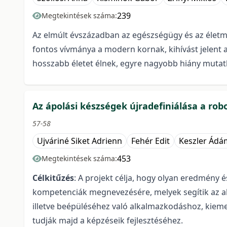
239
Megtekintések száma:
Az elmúlt évszázadban az egészségügy és az életm
fontos vívmánya a modern kornak, kihívást jelent
hosszabb életet élnek, egyre nagyobb hiány muta
Az ápolási készségek újradefiniálása a rob
57-58
Ujváriné Siket Adrienn
Fehér Edit
Keszler Ádá
453
Megtekintések száma:
Célkitűzés
: A projekt célja, hogy olyan eredmény
kompetenciák megnevezésére, melyek segítik az a
illetve beépüléséhez való alkalmazkodáshoz, kiem
tudják majd a képzéseik fejlesztéséhez.