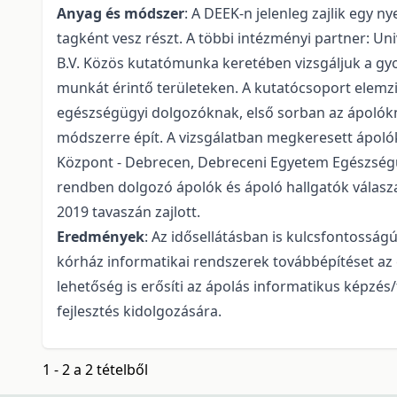
Anyag és módszer
: A DEEK-n jelenleg zajlik egy
tagként vesz részt. A többi intézményi partner: Un
B.V. Közös kutatómunka keretében vizsgáljuk a gyor
munkát érintő területeken. A kutatócsoport elemz
egészségügyi dolgozóknak, első sorban az ápolókna
módszerre épít. A vizsgálatban megkeresett ápolók
Központ - Debrecen, Debreceni Egyetem Egészségüg
rendben dolgozó ápolók és ápoló hallgatók válaszait
2019 tavaszán zajlott.
Eredmények
: Az idősellátásban is kulcsfontosságú
kórház informatikai rendszerek továbbépítéset az 
lehetőség is erősíti az ápolás informatikus képzé
fejlesztés kidolgozására.
1 - 2 a 2 tételből