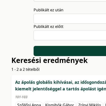
Publikált ez után
Publikált ez előtt
Keresési eredmények
1 - 2 a 2 tételből
Az ápolás globális kihívásai, az idősgondoz
kiemelt jelentőséggel a tartós ápolást igén
101-103
Szőllősi Anna
Kismihók Gábor
Zrínyi Miklós