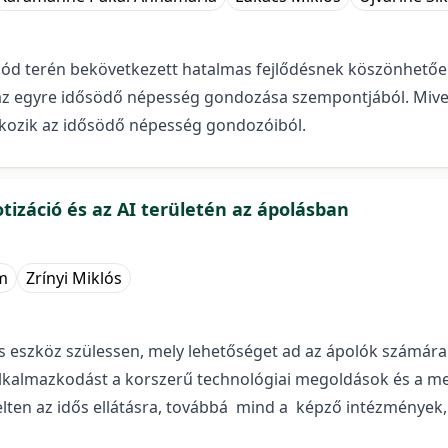
ód terén bekövetkezett hatalmas fejlődésnek köszönhetően
 az egyre idősödő népesség gondozása szempontjából. Mive
tkozik az idősödő népesség gondozóiból.
otizáció és az AI területén az ápolásban
m
Zrínyi Miklós
 és eszköz szülessen, mely lehetőséget ad az ápolók számár
lkalmazkodást a korszerű technológiai megoldások és a me
elten az idős ellátásra, továbbá mind a képző intézménye