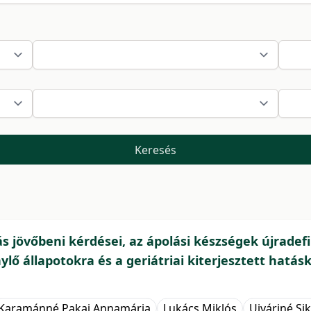
Keresés
ás jövőbeni kérdései, az ápolási készségek újradefi
ylő állapotokra és a geriátriai kiterjesztett hatás
Karamánné Pakai Annamária
Lukács Miklós
Ujváriné Si