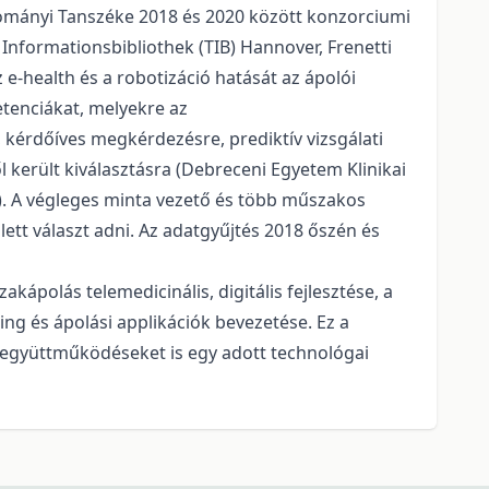
udományi Tanszéke 2018 és 2020 között konzorciumi
 Informationsbibliothek (TIB) Hannover, Frenetti
 e-health és a robotizáció hatását az ápolói
tenciákat, melyekre az
 kérdőíves megkérdezésre, prediktív vizsgálati
került kiválasztásra (Debreceni Egyetem Klinikai
). A végleges minta vezető és több műszakos
lett választ adni. Az adatgyűjtés 2018 őszén és
kápolás telemedicinális, digitális fejlesztése, a
ng és ápolási applikációk bevezetése. Ez a
i együttműködéseket is egy adott technológai