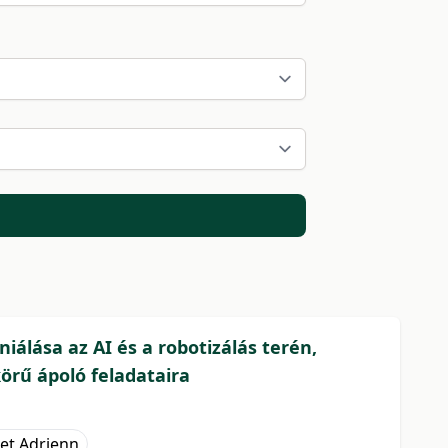
niálása az AI és a robotizálás terén,
körű ápoló feladataira
ket Adrienn