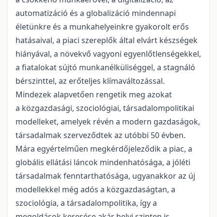
automatizáció és a globalizáció mindennapi
életünkre és a munkahelyeinkre gyakorolt erős
hatásaival, a piaci szereplők által elvárt készségek
hiányával, a növekvő vagyoni egyenlőtlenségekkel,
a fiatalokat sújtó munkanélküliséggel, a stagnáló
bérszinttel, az erőteljes klímaváltozással.
Mindezek alapvetően rengetik meg azokat
a közgazdasági, szociológiai, társadalompolitikai
modelleket, amelyek révén a modern gazdaságok,
társadalmak szerveződtek az utóbbi 50 évben.
Mára egyértelműen megkérdőjeleződik a piac, a
globális ellátási láncok mindenhatósága, a jóléti
társadalmak fenntarthatósága, ugyanakkor az új
modellekkel még adós a közgazdaságtan, a
szociológia, a társadalompolitika, így a
megoldások keresése akár helyi szinten is