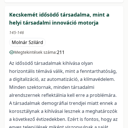
Kecskemét idősödő társadalma, mint a
helyi társadalmi innováció motorja
145-146
Molnár Szilárd
211
Megtekintések száma:
Az idősödő társadalmak kihívása olyan
horizontális témává válik, mint a fenntarthatóság,
a digitalizáció, az automatizáció, a klímavédelem.
Minden szektornak, minden társadalmi
alrendszernek reflektálnia kell erre a problémára.
A társadalmak demográfiai trendjei miatt ennek a
korosztálynak a kihívásai lesznek a meghatározók
a következő évtizedekben. Ezért is fontos, hogy az
egyes települések miként viszonyulnak a saját