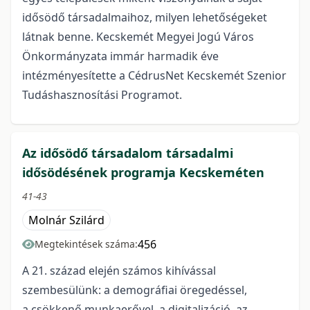
idősödő társadalmaihoz, milyen lehetőségeket
látnak benne. Kecskemét Megyei Jogú Város
Önkormányzata immár harmadik éve
intézményesítette a CédrusNet Kecskemét Szenior
Tudáshasznosítási Programot.
Az idősödő társadalom társadalmi
idősödésének programja Kecskeméten
41-43
Molnár Szilárd
456
Megtekintések száma:
A 21. század elején számos kihívással
szembesülünk: a demográfiai öregedéssel,
a csökkenő munkaerővel, a digitalizáció, az