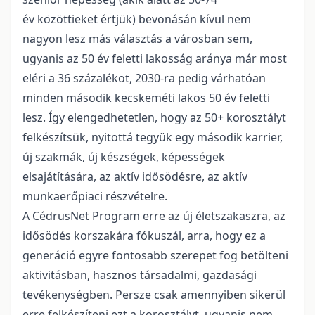
év közöttieket értjük) bevonásán kívül nem
nagyon lesz más választás a városban sem,
ugyanis az 50 év feletti lakosság aránya már most
eléri a 36 százalékot, 2030-ra pedig várhatóan
minden második kecskeméti lakos 50 év feletti
lesz. Így elengedhetetlen, hogy az 50+ korosztályt
felkészítsük, nyitottá tegyük egy második karrier,
új szakmák, új készségek, képességek
elsajátítására, az aktív idősödésre, az aktív
munkaerőpiaci részvételre.
A CédrusNet Program erre az új életszakaszra, az
idősödés korszakára fókuszál, arra, hogy ez a
generáció egyre fontosabb szerepet fog betölteni
aktivitásban, hasznos társadalmi, gazdasági
tevékenységben. Persze csak amennyiben sikerül
erre felkészíteni ezt a korosztályt, ugyanis nem