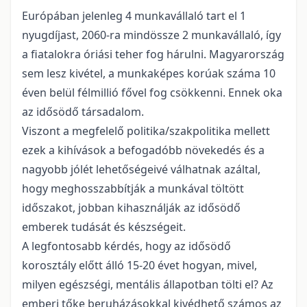
Európában jelenleg 4 munkavállaló tart el 1
nyugdíjast, 2060-ra mindössze 2 munkavállaló, így
a fiatalokra óriási teher fog hárulni. Magyarország
sem lesz kivétel, a munkaképes korúak száma 10
éven belül félmillió fővel fog csökkenni. Ennek oka
az idősödő társadalom.
Viszont a megfelelő politika/szakpolitika mellett
ezek a kihívások a befogadóbb növekedés és a
nagyobb jólét lehetőségeivé válhatnak azáltal,
hogy meghosszabbítják a munkával töltött
időszakot, jobban kihasználják az idősödő
emberek tudását és készségeit.
A legfontosabb kérdés, hogy az idősödő
korosztály előtt álló 15-20 évet hogyan, mivel,
milyen egészségi, mentális állapotban tölti el? Az
emberi tőke beruházásokkal kivédhető számos az