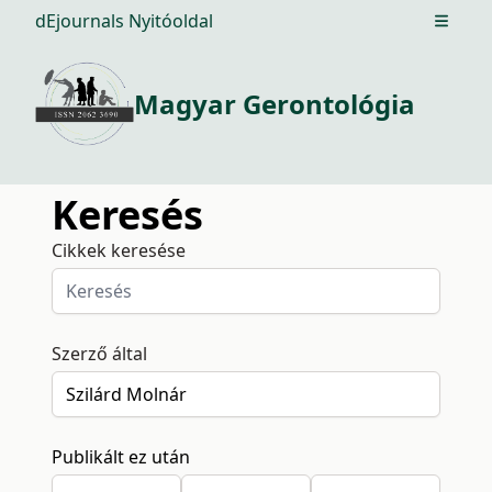
dEjournals Nyitóoldal
Open m
Magyar Gerontológia
Keresés
Cikkek keresése
Szerző által
Publikált ez után