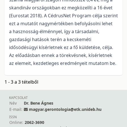
skandináv országokban ez megközelíti a 16 évet
(Eurostat 2018). A CédrusNet Program célja szerint
ezt a mutatót nagymértékben befolyásolni lehet
a hasznosság-élménnyel, így a társadalmi,
gazdasági hatások terén a kecskeméti
idősödésügyi kísérletnek ez a fő küldetése, célja.
Az előadásban ennek a törekvésnek, kísérletnek
az elemeit, kezdetleges eredményeit mutatom be.
1 - 3 a 3 tételből
KAPCSOLAT
Név
Dr. Bene Ágnes
E-mail:
magyar.gerontologia@etk.unideb.hu
ISSN
Online:
2062-3690