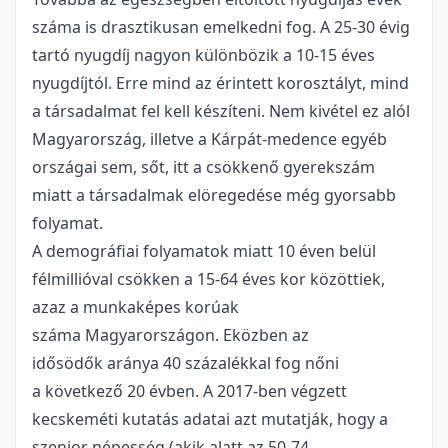
száma is drasztikusan emelkedni fog. A 25-30 évig
tartó nyugdíj nagyon különbözik a 10-15 éves
nyugdíjtól. Erre mind az érintett korosztályt, mind
a társadalmat fel kell készíteni. Nem kivétel ez alól
Magyarország, illetve a Kárpát-medence egyéb
országai sem, sőt, itt a csökkenő gyerekszám
miatt a társadalmak elöregedése még gyorsabb
folyamat.
A demográfiai folyamatok miatt 10 éven belül
félmillióval csökken a 15-64 éves kor közöttiek,
azaz a munkaképes korúak
száma Magyarországon. Eközben az
idősödők aránya 40 százalékkal fog nőni
a következő 20 évben. A 2017-ben végzett
kecskeméti kutatás adatai azt mutatják, hogy a
szenior népesség (akik alatt az 50-74