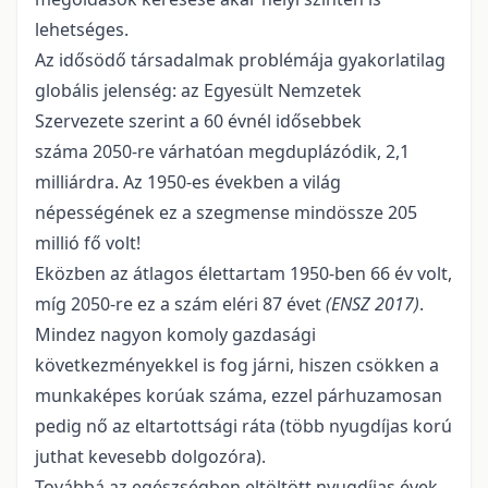
lehetséges.
Az idősödő társadalmak problémája gyakorlatilag
globális jelenség: az Egyesült Nemzetek
Szervezete szerint a 60 évnél idősebbek
száma 2050-re várhatóan megduplázódik, 2,1
milliárdra. Az 1950-es években a világ
népességének ez a szegmense mindössze 205
millió fő volt!
Eközben az átlagos élettartam 1950-ben 66 év volt,
míg 2050-re ez a szám eléri 87 évet
(ENSZ 2017)
.
Mindez nagyon komoly gazdasági
következményekkel is fog járni, hiszen csökken a
munkaképes korúak száma, ezzel párhuzamosan
pedig nő az eltartottsági ráta (több nyugdíjas korú
juthat kevesebb dolgozóra).
Továbbá az egészségben eltöltött nyugdíjas évek