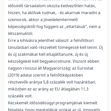
idősödő társadalom okozta kedvezőtlen hatás,
hiszen, ha aktívak tudnak, - és akarnak maradni a
szeniorok, akkor a jövedelemtermelő
képességüktől fog függeni az „eltartásuk”, nem a
létszámuktól.
Erre a kihívásra jelenthet választ: a felnőttkori
tanulásban való részvételt tömegessé kell tenni. Új
és új szakmákat kell elsajátítanunk, új és új
készségeket kell begyakorolnunk. Viszont ebben
nagyon rosszul áll Magyarország: az Eurostat
(2019) adatai szerint a felnőttképzésben
résztvevők aránya 5,8 százalék volt hazánkban,
miközben ez az arány az EU átlagában 11,3
százalék volt.
Kecskemét idősödésügyi programjának kiemelt
feladata, hogy megtaláljuk azokat az új, innovatív