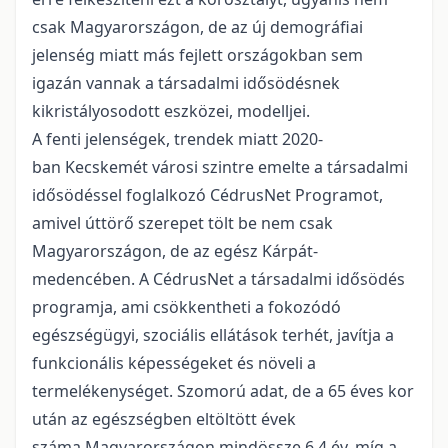
csak Magyarországon, de az új demográfiai
jelenség miatt más fejlett országokban sem
igazán vannak a társadalmi idősödésnek
kikristályosodott eszközei, modelljei.
A fenti jelenségek, trendek miatt 2020-
ban Kecskemét városi szintre emelte a társadalmi
idősödéssel foglalkozó CédrusNet Programot,
amivel úttörő szerepet tölt be nem csak
Magyarországon, de az egész Kárpát-
medencében. A CédrusNet a társadalmi idősödés
programja, ami csökkentheti a fokozódó
egészségügyi, szociális ellátások terhét, javítja a
funkcionális képességeket és növeli a
termelékenységet. Szomorú adat, de a 65 éves kor
után az egészségben eltöltött évek
száma Magyarországon mindössze 6,4 év, míg a