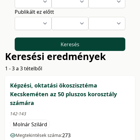
Publikált ez előtt
Keresés
Keresési eredmények
1 - 3 a 3 tételből
Képzési, oktatási ökoszisztéma
Kecskeméten az 50 pluszos korosztály
számára
142-143
Molnár Szilárd
273
Megtekintések száma: