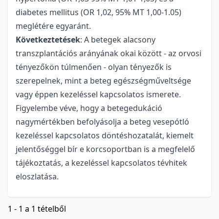
diabetes mellitus (OR 1,02, 95% MT 1,00-1.05)
meglétére egyaránt.
Következtetések
: A betegek alacsony
transzplantációs arányának okai között - az orvosi
tényezőkön túlmenően - olyan tényezők is
szerepelnek, mint a beteg egészségműveltsége
vagy éppen kezeléssel kapcsolatos ismerete.
Figyelembe véve, hogy a betegedukáció
nagymértékben befolyásolja a beteg vesepótló
kezeléssel kapcsolatos döntéshozatalát, kiemelt
jelentőséggel bír e korcsoportban is a megfelelő
tájékoztatás, a kezeléssel kapcsolatos tévhitek
eloszlatása.
1 - 1 a 1 tételből