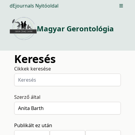
dEjournals Nyitóoldal
Open m
Magyar Gerontológia
Keresés
Cikkek keresése
Szerző által
Publikált ez után