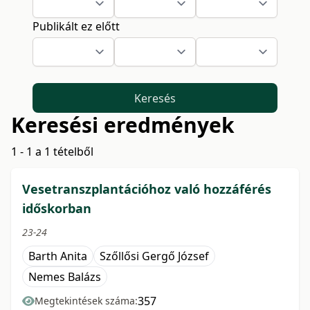
Publikált ez előtt
Keresés
Keresési eredmények
1 - 1 a 1 tételből
Vesetranszplantációhoz való hozzáférés
időskorban
23-24
Barth Anita
Szőllősi Gergő József
Nemes Balázs
357
Megtekintések száma: