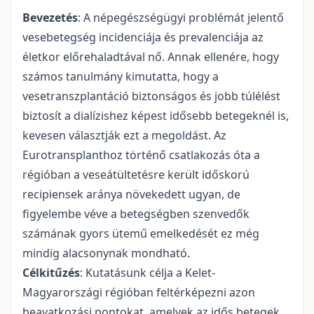
Bevezetés
: A népegészségügyi problémát jelentő
vesebetegség incidenciája és prevalenciája az
életkor előrehaladtával nő. Annak ellenére, hogy
számos tanulmány kimutatta, hogy a
vesetranszplantáció biztonságos és jobb túlélést
biztosít a dialízishez képest idősebb betegeknél is,
kevesen választják ezt a megoldást. Az
Eurotransplanthoz történő csatlakozás óta a
régióban a veseátültetésre került időskorú
recipiensek aránya növekedett ugyan, de
figyelembe véve a betegségben szenvedők
számának gyors ütemű emelkedését ez még
mindig alacsonynak mondható.
Célkitűzés
: Kutatásunk célja a Kelet-
Magyarországi régióban feltérképezni azon
beavatkozási pontokat, amelyek az idős betegek