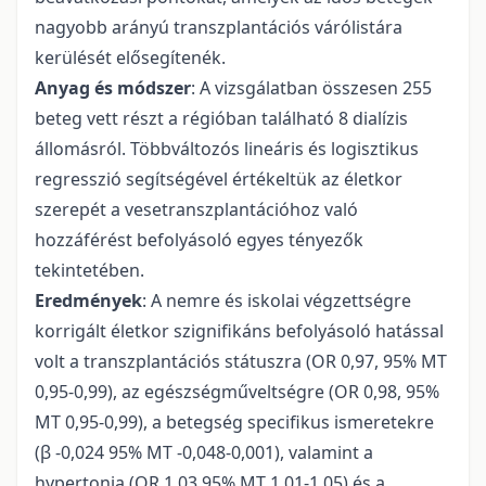
nagyobb arányú transzplantációs várólistára
kerülését elősegítenék.
Anyag és módszer
: A vizsgálatban összesen 255
beteg vett részt a régióban található 8 dialízis
állomásról. Többváltozós lineáris és logisztikus
regresszió segítségével értékeltük az életkor
szerepét a vesetranszplantációhoz való
hozzáférést befolyásoló egyes tényezők
tekintetében.
Eredmények
: A nemre és iskolai végzettségre
korrigált életkor szignifikáns befolyásoló hatással
volt a transzplantációs státuszra (OR 0,97, 95% MT
0,95-0,99), az egészségműveltségre (OR 0,98, 95%
MT 0,95-0,99), a betegség specifikus ismeretekre
(β -0,024 95% MT -0,048-0,001), valamint a
hypertonia (OR 1,03 95% MT 1,01-1,05) és a