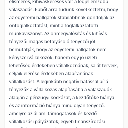
elismerés, kihíváskeresés volt a legjellemzőbb
válaszadás. Ebből arra tudunk következtetni, hogy
az egyetemi hallgatók stabilabbnak gondolják az
önfoglalkoztatást, mint a foglalkoztatotti
munkaviszonyt. Az önmegvalósítás és kihívás
tényezői magas befolyásoló tényezői jól
bemutatják, hogy az egyetemi hallgatók nem
kényszervállalkozók, hanem egy jó üzleti
lehetőség érdekében vállalkoznának, saját terveik,
céljaik elérése érdekében alapítanának
vállalkozást. A leginkább negatív hatással bíró
tényezők a vállalkozás alapításába a válaszadók
alapján a pénzügyi kockázat, a kezdőtőke hiánya
és az információ hiánya mind olyan tényező,
amelyre az állami támogatások és kezdő
vállalkozási pályázatok, egyéb finanszírozási