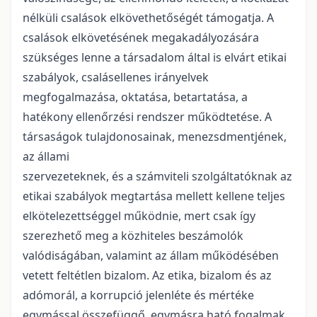
nélküli csalások elkövethetőségét támogatja. A
csalások elkövetésének megakadályozására
szükséges lenne a társadalom által is elvárt etikai
szabályok, csalásellenes irányelvek
megfogalmazása, oktatása, betartatása, a
hatékony ellenőrzési rendszer működtetése. A
társaságok tulajdonosainak, menezsdmentjének,
az állami
szervezeteknek, és a számviteli szolgáltatóknak az
etikai szabályok megtartása mellett kellene teljes
elkötelezettséggel működnie, mert csak így
szerezhető meg a közhiteles beszámolók
valódiságában, valamint az állam működésében
vetett feltétlen bizalom. Az etika, bizalom és az
adómorál, a korrupció jelenléte és mértéke
egymással összefüggő, egymásra ható fogalmak.