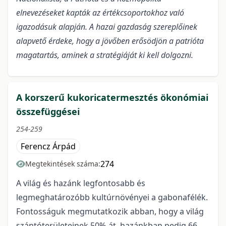
elnevezéseket kapták az értékcsoportokhoz való
igazodásuk alapján. A hazai gazdaság szereplőinek
alapvető érdeke, hogy a jövőben erősödjön a patrióta
magatartás, aminek a stratégiáját ki kell dolgozni.
A korszerű kukoricatermesztés ökonómiai
összefüggései
254-259
Ferencz Árpád
274
Megtekintések száma:
A világ és hazánk legfontosabb és
legmeghatározóbb kultúrnövényei a gabonafélék.
Fontosságuk megmutatkozik abban, hogy a világ
szántóterületeinek 50%-át, hazánkban pedig 66-