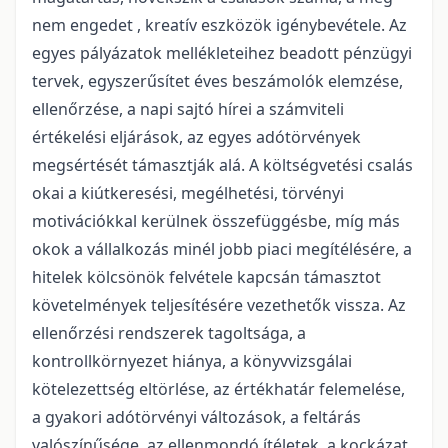
nem engedet , kreatív eszközök igénybevétele. Az
egyes pályázatok mellékleteihez beadott pénzügyi
tervek, egyszerűsítet éves beszámolók elemzése,
ellenőrzése, a napi sajtó hírei a számviteli
értékelési eljárások, az egyes adótörvények
megsértését támasztják alá. A költségvetési csalás
okai a kiútkeresési, megélhetési, törvényi
motivációkkal kerülnek összefüggésbe, míg más
okok a vállalkozás minél jobb piaci megítélésére, a
hitelek kölcsönök felvétele kapcsán támasztot
követelmények teljesítésére vezethetők vissza. Az
ellenőrzési rendszerek tagoltsága, a
kontrollkörnyezet hiánya, a könyvvizsgálai
kötelezettség eltörlése, az értékhatár felemelése,
a gyakori adótörvényi változások, a feltárás
valószínűsége, az ellenmondó ítéletek, a kockázat