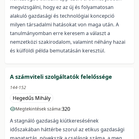
megvizsgálni, hogy ez az új és folyamatosan
alakuló gazdasági és technológiai koncepció
milyen társadalmi hatásokat von maga után. A
tanulmányomban erre keresem a választ a
nemzetközi szakirodalom, valamint néhány hazai
és külföldi példa bemutatásán keresztül.
A számviteli szolgáltatók felelőssége
144-152
Hegedűs Mihály
320
Megtekintések száma:
A stagnáló gazdaság kiútkeresésének
időszakában háttérbe szorul az etikus gazdasági
magatartás, növekszik a csalások száma, a meg