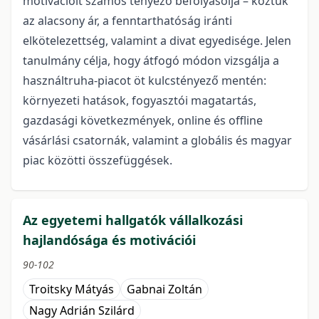
motivációit számos tényező befolyásolja – köztük
az alacsony ár, a fenntarthatóság iránti
elkötelezettség, valamint a divat egyedisége. Jelen
tanulmány célja, hogy átfogó módon vizsgálja a
használtruha-piacot öt kulcstényező mentén:
környezeti hatások, fogyasztói magatartás,
gazdasági következmények, online és offline
vásárlási csatornák, valamint a globális és magyar
piac közötti összefüggések.
Az egyetemi hallgatók vállalkozási
hajlandósága és motivációi
90-102
Troitsky Mátyás
Gabnai Zoltán
Nagy Adrián Szilárd