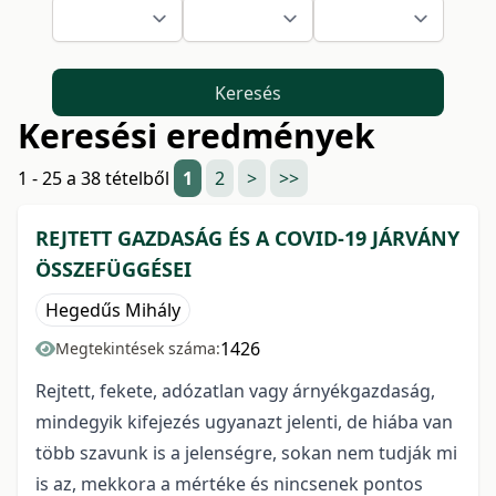
Keresés
Keresési eredmények
1 - 25 a 38 tételből
1
2
>
>>
REJTETT GAZDASÁG ÉS A COVID-19 JÁRVÁNY
ÖSSZEFÜGGÉSEI
Hegedűs Mihály
1426
Megtekintések száma:
Rejtett, fekete, adózatlan vagy árnyékgazdaság,
mindegyik kifejezés ugyanazt jelenti, de hiába van
több szavunk is a jelenségre, sokan nem tudják mi
is az, mekkora a mértéke és nincsenek pontos