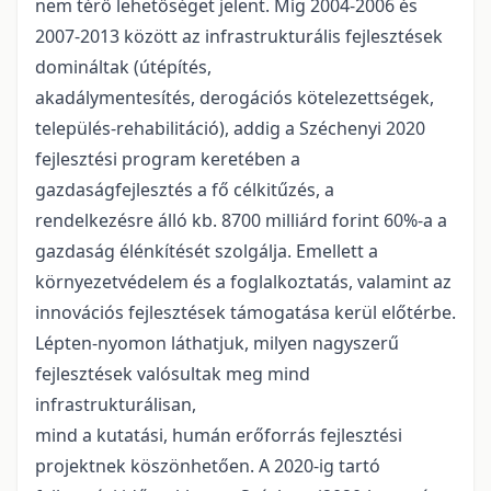
nem térő lehetőséget jelent. Míg 2004-2006 és
2007-2013 között az infrastrukturális fejlesztések
domináltak (útépítés,
akadálymentesítés, derogációs kötelezettségek,
település-rehabilitáció), addig a Széchenyi 2020
fejlesztési program keretében a
gazdaságfejlesztés a fő célkitűzés, a
rendelkezésre álló kb. 8700 milliárd forint 60%-a a
gazdaság élénkítését szolgálja. Emellett a
környezetvédelem és a foglalkoztatás, valamint az
innovációs fejlesztések támogatása kerül előtérbe.
Lépten-nyomon láthatjuk, milyen nagyszerű
fejlesztések valósultak meg mind
infrastrukturálisan,
mind a kutatási, humán erőforrás fejlesztési
projektnek köszönhetően. A 2020-ig tartó