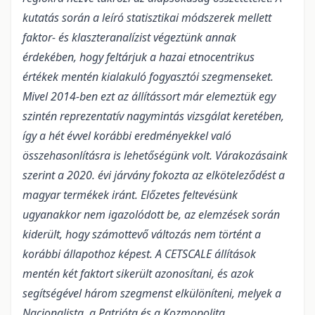
kutatás során a leíró statisztikai módszerek mellett
faktor- és klaszteranalízist végeztünk annak
érdekében, hogy feltárjuk a hazai etnocentrikus
értékek mentén kialakuló fogyasztói szegmenseket.
Mivel 2014-ben ezt az állítássort már elemeztük egy
szintén reprezentatív nagymintás vizsgálat keretében,
így a hét évvel korábbi eredményekkel való
összehasonlításra is lehetőségünk volt. Várakozásaink
szerint a 2020. évi járvány fokozta az elköteleződést a
magyar termékek iránt. Előzetes feltevésünk
ugyanakkor nem igazolódott be, az elemzések során
kiderült, hogy számottevő változás nem történt a
korábbi állapothoz képest. A CETSCALE állítások
mentén két faktort sikerült azonosítani, és azok
segítségével három szegmenst elkülöníteni, melyek a
Nacionalista, a Patrióta és a Kozmopolita