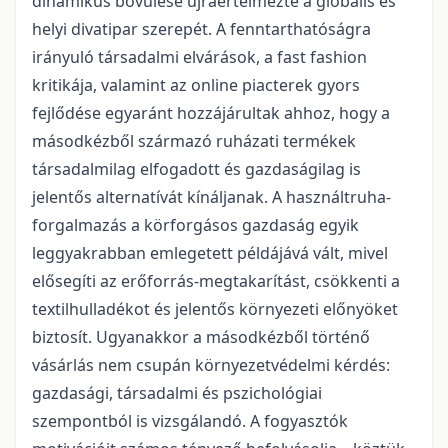
dinamikus bővülése újraértelmezte a globális és
helyi divatipar szerepét. A fenntarthatóságra
irányuló társadalmi elvárások, a fast fashion
kritikája, valamint az online piacterek gyors
fejlődése egyaránt hozzájárultak ahhoz, hogy a
másodkézből származó ruházati termékek
társadalmilag elfogadott és gazdaságilag is
jelentős alternatívát kínáljanak. A használtruha-
forgalmazás a körforgásos gazdaság egyik
leggyakrabban emlegetett példájává vált, mivel
elősegíti az erőforrás-megtakarítást, csökkenti a
textilhulladékot és jelentős környezeti előnyöket
biztosít. Ugyanakkor a másodkézből történő
vásárlás nem csupán környezetvédelmi kérdés:
gazdasági, társadalmi és pszichológiai
szempontból is vizsgálandó. A fogyasztók