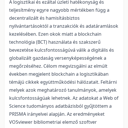
A logisztikai és ezáltal üzleti hatékonyság és
teljesítmény egyre nagyobb mértékben függ a
decentralizált és hamisításbiztos
nyilvántartásoktól a tranzakciók és adatáramlások
kezelésében. Ezen okok miatt a blockchain
technológia (BCT) használata és szakszerű
bevezetése kulcsfontosságúvá válik a digitális és
globalizált gazdaság versenyképességének a
megőrzéséhez. Célom megvizsgálni az elmúlt
években megjelent blockchain a logisztikában
témájú cikkek együttműködési hálózatait. Feltárni
melyek azok meghatározó tanulmányok, amelyek
kulcsfontosságúak lehetnek. Az adatokat a Web of
Science tudományos adatbázisból gyűjtöttem a
PRISMA irányelvei alapján. Az eredményeket
VOSviewer bibliometriai elemző szoftver