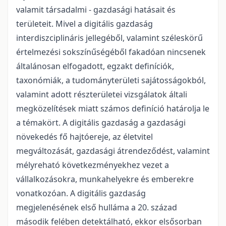
valamit társadalmi - gazdasági hatásait és
területeit. Mivel a digitális gazdaság
interdiszciplináris jellegéből, valamint széleskörű
értelmezési sokszínűségéből fakadóan nincsenek
általánosan elfogadott, egzakt definíciók,
taxonómiák, a tudományterületi sajátosságokból,
valamint adott részterületei vizsgálatok általi
megközelítések miatt számos definíció határolja le
a témakört. A digitális gazdaság a gazdasági
növekedés fő hajtóereje, az életvitel
megváltozását, gazdasági átrendeződést, valamint
mélyreható következményekhez vezet a
vállalkozásokra, munkahelyekre és emberekre
vonatkozóan. A digitális gazdaság
megjelenésének első hulláma a 20. század
második felében detektálható, ekkor elsősorban