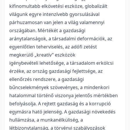
kifinomultabb elkövetési eszköze, globalizált
világunk egyre intenzívebb gyorsulásával
párhuzamosan van jelen a világ valamennyi
országában. Mértékét a gazdasági
aránytalanságok, a társadalmi deformációk, az
egyenlőtlen teherviselés, az adófi zetést
megkerülő „kreatív” eszközök
igénybevételi lehetősége, a társadalom erkölcsi
érzéke, az ország gazdasági fejlettsége, az
ellenőrzés rendszere, a gazdasági
bűncselekmények szövevényes, a mindenkori
hatalommal történő viszonya jelentős mértékben
befolyásolja. A rejtett gazdaság és a korrupció
egymásra ható jelenség. A gazdasági növekedés
hullámzása, a munkanélküliség, a
létbizonytalanság, a törvényi szabályozások