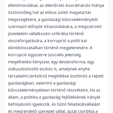
ellentmondásai, az ellenőrzés koordinációs hiánya
ösztönzőleg hat az etikus üzleti magatartás
megszegésére, a gazdasági bűncselekményből
származó előnyök kihasználására, a megszerzett
jövedelem vállalkozási szférába történő
visszaforgatására, a korrupció a politi kai
döntéshozatalban történő megjelenésére. A
korrupció egyszerre szociális jelenség,
megélhetési kényszer, egy deviánsforma, egy
státuszbiztosító eszköz is, amelynek enyhe
társadalmi (erkölcsi) megítélése ösztönöz a rejtett
gazdaságban, valamint a gazdasági
bűncselekményekben történő részvételre. Ha az
állam, a politika a gazdaság fejlődésének irányát
befolyásolni igyekszik, és túlzó feladatátvállalást
és megrendelő szerepet vállal, azzal csorbítja a