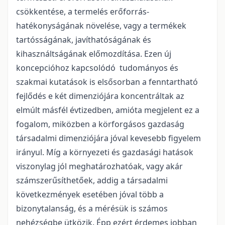
csökkentése, a termelés erőforrás-
hatékonyságának növelése, vagy a termékek
tartósságának, javíthatóságának és
kihasználtságának előmozdítása. Ezen új
koncepcióhoz kapcsolódó tudományos és
szakmai kutatások is elsősorban a fenntartható
fejlődés e két dimenziójára koncentráltak az
elmúlt másfél évtizedben, amióta megjelent ez a
fogalom, miközben a körforgásos gazdaság
társadalmi dimenziójára jóval kevesebb figyelem
irányul. Míg a környezeti és gazdasági hatások
viszonylag jól meghatározhatóak, vagy akár
számszerűsíthetőek, addig a társadalmi
következmények esetében jóval több a
bizonytalanság, és a mérésük is számos
nehézségbe ütközik. Épp ezért érdemes jobban