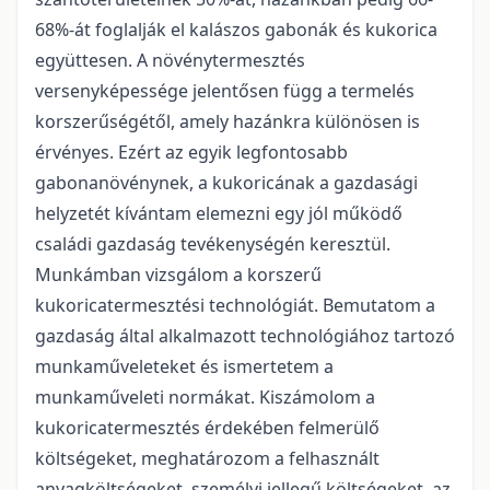
68%-át foglalják el kalászos gabonák és kukorica
együttesen. A növénytermesztés
versenyképessége jelentősen függ a termelés
korszerűségétől, amely hazánkra különösen is
érvényes. Ezért az egyik legfontosabb
gabonanövénynek, a kukoricának a gazdasági
helyzetét kívántam elemezni egy jól működő
családi gazdaság tevékenységén keresztül.
Munkámban vizsgálom a korszerű
kukoricatermesztési technológiát. Bemutatom a
gazdaság által alkalmazott technológiához tartozó
munkaműveleteket és ismertetem a
munkaműveleti normákat. Kiszámolom a
kukoricatermesztés érdekében felmerülő
költségeket, meghatározom a felhasznált
anyagköltségeket, személyi jellegű költségeket, az