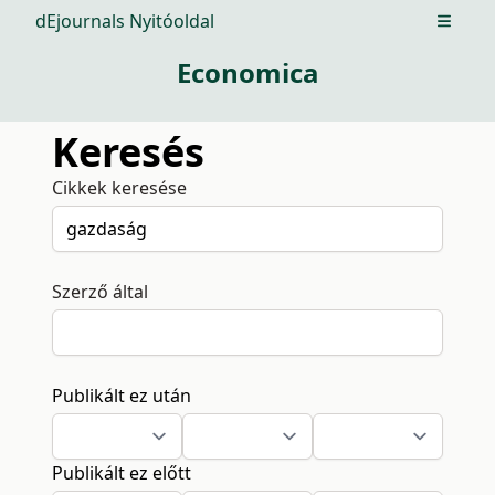
dEjournals Nyitóoldal
Open m
Economica
Keresés
Cikkek keresése
Szerző által
Publikált ez után
Publikált ez előtt