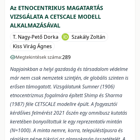
Az ETNOCENTRIKUS MAGATARTÁS
VIZSGÁLATA A CETSCALE MODELL
ALKALMAZÁSÁVAL
T. Nagy-Pető Dorka
Szakály Zoltán
Kiss Virág Ágnes
289
Megtekintések száma:
Napjainkban a helyi gazdaság és társadalom védelme
már nem csak nemzetek szintjén, de globális szinten is
erősen támogatott. Vizsgálatunk Sumner (1906)
etnocentrizmus fogalmára épített Shimp és Sharma
(1987) féle CETSCALE modellre épült. A fogyasztói
kérdőíves felmérést 2021 őszén egy omnibusz kutatás
keretében bonyolítottuk le egy reprezentatív mintán
(N=1000). A minta nemre, korra, településtípusra és
régiókra nézve tükrözi az alapsokaság összetételét. A