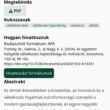
Megtekintés
PDF
Kulcsszavak
vállalkozói kedv
vállalkozási hajlandóság
motiváció
attitűd
Hogyan hivatkozzuk
Kiválasztott formátum:
APA
Troitsky, M., Gabnai, Z., & Nagy, A. S. (2024). Az egyetemi
hallgatók vállalkozási hajlandósága és motivációi.
Economica
,
15
(3-4), 90-102.
https://doi.org/10.47282/economica/2024/15/3-4/14351
Hivatkozási formátumok
Absztrakt
Az elmúlt évtizedekben a kreativitás, az innováció és a
vállalkozás fogalmak kulcsfontosságú szereplői a
modern gazdaságfejlesztésnek, és egyre nagyobb