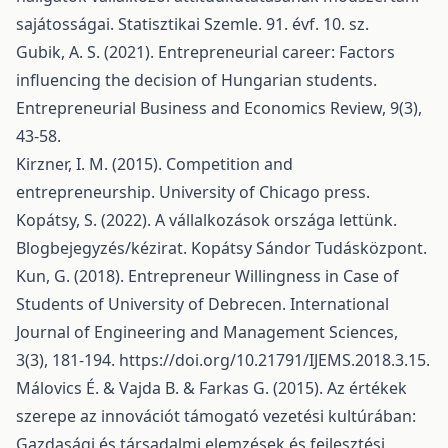
sajátosságai. Statisztikai Szemle. 91. évf. 10. sz.
Gubik, A. S. (2021). Entrepreneurial career: Factors
influencing the decision of Hungarian students.
Entrepreneurial Business and Economics Review, 9(3),
43-58.
Kirzner, I. M. (2015). Competition and
entrepreneurship. University of Chicago press.
Kopátsy, S. (2022). A vállalkozások országa lettünk.
Blogbejegyzés/kézirat. Kopátsy Sándor Tudásközpont.
Kun, G. (2018). Entrepreneur Willingness in Case of
Students of University of Debrecen. International
Journal of Engineering and Management Sciences,
3(3), 181-194.
https://doi.org/10.21791/IJEMS.2018.3.15
.
Málovics É. & Vajda B. & Farkas G. (2015). Az értékek
szerepe az innovációt támogató vezetési kultúrában:
Gazdasági és társadalmi elemzések és fejlesztési