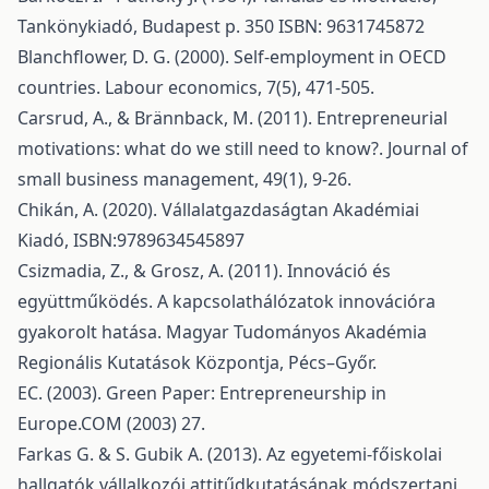
Tankönykiadó, Budapest p. 350 ISBN: 9631745872
Blanchflower, D. G. (2000). Self-employment in OECD
countries. Labour economics, 7(5), 471-505.
Carsrud, A., & Brännback, M. (2011). Entrepreneurial
motivations: what do we still need to know?. Journal of
small business management, 49(1), 9-26.
Chikán, A. (2020). Vállalatgazdaságtan Akadémiai
Kiadó, ISBN:9789634545897
Csizmadia, Z., & Grosz, A. (2011). Innováció és
együttműködés. A kapcsolathálózatok innovációra
gyakorolt hatása. Magyar Tudományos Akadémia
Regionális Kutatások Központja, Pécs–Győr.
EC. (2003). Green Paper: Entrepreneurship in
Europe.COM (2003) 27.
Farkas G. & S. Gubik A. (2013). Az egyetemi-főiskolai
hallgatók vállalkozói attitűdkutatásának módszertani