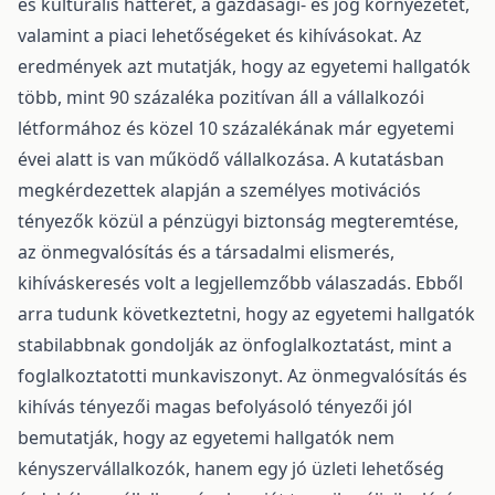
és kulturális hátteret, a gazdasági- és jog környezetet,
valamint a piaci lehetőségeket és kihívásokat. Az
eredmények azt mutatják, hogy az egyetemi hallgatók
több, mint 90 százaléka pozitívan áll a vállalkozói
létformához és közel 10 százalékának már egyetemi
évei alatt is van működő vállalkozása. A kutatásban
megkérdezettek alapján a személyes motivációs
tényezők közül a pénzügyi biztonság megteremtése,
az önmegvalósítás és a társadalmi elismerés,
kihíváskeresés volt a legjellemzőbb válaszadás. Ebből
arra tudunk következtetni, hogy az egyetemi hallgatók
stabilabbnak gondolják az önfoglalkoztatást, mint a
foglalkoztatotti munkaviszonyt. Az önmegvalósítás és
kihívás tényezői magas befolyásoló tényezői jól
bemutatják, hogy az egyetemi hallgatók nem
kényszervállalkozók, hanem egy jó üzleti lehetőség