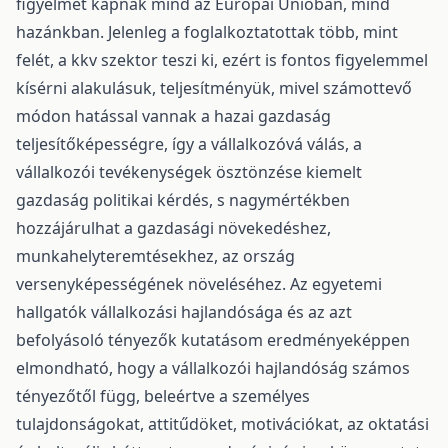
figyelmet kapnak mind az Európai Unióban, mind
hazánkban. Jelenleg a foglalkoztatottak több, mint
felét, a kkv szektor teszi ki, ezért is fontos figyelemmel
kísérni alakulásuk, teljesítményük, mivel számottevő
módon hatással vannak a hazai gazdaság
teljesítőképességre, így a vállalkozóvá válás, a
vállalkozói tevékenységek ösztönzése kiemelt
gazdaság politikai kérdés, s nagymértékben
hozzájárulhat a gazdasági növekedéshez,
munkahelyteremtésekhez, az ország
versenyképességének növeléséhez. Az egyetemi
hallgatók vállalkozási hajlandósága és az azt
befolyásoló tényezők kutatásom eredményeképpen
elmondható, hogy a vállalkozói hajlandóság számos
tényezőtől függ, beleértve a személyes
tulajdonságokat, attitűdöket, motivációkat, az oktatási