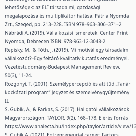
lehetőségek: az ELI társadalmi, gazdasági
megalapozása és multiplikátor hatása. Pátria Nyomda
Zrt., Szeged, pp. 213–228. ISBN 978–963–306–371–2
Nábrádi A. (2019). Vállalkozási ismeretek, Center Print
Nyomda, Debrecen ISBN: 978-963-12-3048-2
Repisky, M., & Tóth, J. (2019). Mi motivál egy társadalmi
vállalkozót?–Egy feltáró kvalitatív kutatás eredményei.
Vezetéstudomány-Budapest Management Review,
50(3), 11-24.
Rozgonyi, T. (2001). Személypercepció és attitűd.„Tanár
kockázati program” Jegyzet és szemelvénygyűjtemény
II.
S. Gubik, A., & Farkas, S. (2017). Hallgatói vállalkozások
Magyarországon. TAYLOR, 9(2), 168–178. Elérés forrás
https://www.analecta.hu/index.php/taylor/article/view/1
S. Gubik A. (2021). Entrepreneurial career: Factors