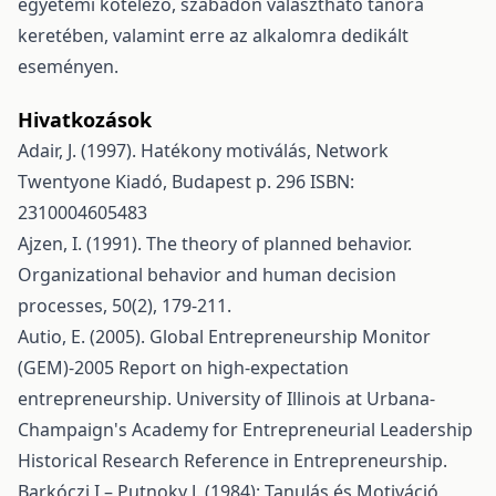
egyetemi kötelező, szabadon választható tanóra
keretében, valamint erre az alkalomra dedikált
eseményen.
Hivatkozások
Adair, J. (1997). Hatékony motiválás, Network
Twentyone Kiadó, Budapest p. 296 ISBN:
2310004605483
Ajzen, I. (1991). The theory of planned behavior.
Organizational behavior and human decision
processes, 50(2), 179-211.
Autio, E. (2005). Global Entrepreneurship Monitor
(GEM)-2005 Report on high-expectation
entrepreneurship. University of Illinois at Urbana-
Champaign's Academy for Entrepreneurial Leadership
Historical Research Reference in Entrepreneurship.
Barkóczi I.– Putnoky J. (1984): Tanulás és Motiváció,