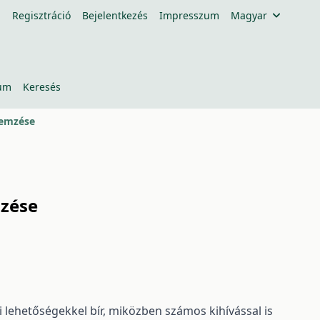
Regisztráció
Bejelentkezés
Impresszum
Magyar
um
Keresés
lemzése
mzése
i lehetőségekkel bír, miközben számos kihívással is