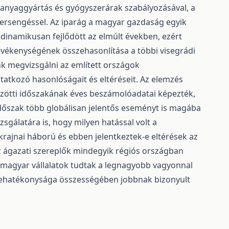
óanyaggyártás és gyógyszerárak szabályozásával, a
 versengéssel. Az iparág a magyar gazdaság egyik
 dinamikusan fejlődött az elmúlt években, ezért
evékenységének összehasonlítása a többi visegrádi
unk megvizsgálni az említett országok
tkozó hasonlóságait és eltéréseit. Az elemzés
közötti időszakának éves beszámolóadatai képezték,
időszak több globálisan jelentős eseményt is magába
zsgálatára is, hogy milyen hatással volt a
ukrajnai háború és ebben jelentkeztek-e eltérések az
 ágazati szereplők mindegyik régiós országban
a magyar vállalatok tudtak a legnagyobb vagyonnal
őkehatékonysága összességében jobbnak bizonyult