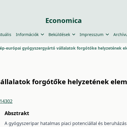
Economica
ktuális
Információk
Beküldések
Impresszum
Archív
ép-európai gyógyszergyártó vállalatok forgótőke helyzetének e
állalatok forgótőke helyzetének ele
/14302
Absztrakt
A gyógyszeripar hatalmas piaci potenciállal és beruházás