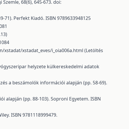
 Szemle, 68(6), 645-673. doi:
 39-71). Perfekt Kiadó. ISBN 9789633948125
4081
.13)
81084
/xstadat/xstadat_eves/i_oia006a.html
(Letöltés
gyógyszeripar helyzete külkereskedelmi adatok
mzés a beszámolók információi alapján (pp. 58-69).
ói alapján (pp. 88-103). Soproni Egyetem. ISBN
 Wiley. ISBN 9781118999479.