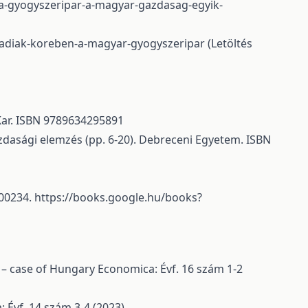
a-gyogyszeripar-a-magyar-gazdasag-egyik-
gradiak-koreben-a-magyar-gyogyszeripar
(Letöltés
Kar. ISBN 9789634295891
Gazdasági elemzés (pp. 6-20). Debreceni Egyetem. ISBN
100234.
https://books.google.hu/books?
s – case of Hungary
Economica: Évf. 16 szám 1-2
 Évf. 14 szám 3-4 (2023)