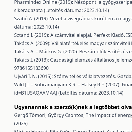
Pharmindex Online (2019): Nézőpont: a gyógyszeripa
sikeragazata
(Letöltés dátuma: 2023.10.14)
Szabó A. (2019): Vezet a visegrádiak körében a magy
dátuma: 2023.10.14)
Sztanó I. (2019): A számvitel alapjai. Perfekt Kiadó.
Takács A. (2009): Vállalatértékelés magyar számvite
Takács A. – Márkus G. (2020): Beszámolókészítés é
Takács I. (2013): Gazdasági elemzés általános jellemz
9786155183690
Ujvári I. N. (2015): Számvitel és vállalatvezetés. Ga
Wild J.J. – Subramanyam K.R. – Halsey R.F. (2007): Fi
id=B1USAQAAMAAJ
(Letöltés dátuma: 2023.10.14)
Ugyanannak a szerző(k)nek a legtöbbet olvas
Gergő Tömöri, György Csontos,
The impact of energy
(2025)
Mirjam Hamad, Rita Soós, Gergő Tömöri,
Kreatív szá