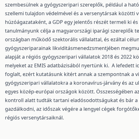
szembesülnek a gyógyszeripari szereplők, például a hat
szellemi tulajdon védelmével és a versenytársak közötti
húzóágazataként, a GDP egy jelentős részét termeli ki és
tanulmányunk célja a magyarországi iparági szereplők t
országban működő szektorális vállalattal, és ezáltal cél
gyógyszeriparainak likviditásmenedzsmentjében megmuta
alapját a régiós gyógyszeripari vállalatok 2018 és 2022 
melyeket az EMIS adatbázisából nyertünk ki. A lefedett 
.
foglalt, ezért kutatásunk kitért annak a szempontnak a vi
gyógyszeripari vállalatokra a koronavírus-járvány és az 
egyes közép-európai országok között. Összességében az
kontroll alatt tudták tartani eladósodottságukat és bár 
gazdálkodni, az időszak végére a lengyel cégek forgót
régiós versenytársaiknál.