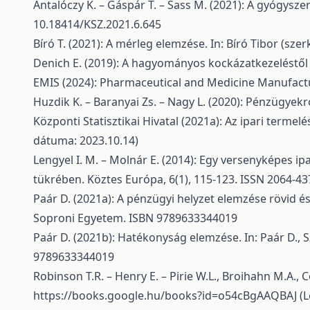
Antalóczy K. – Gáspár T. – Sass M. (2021): A gyógysz
10.18414/KSZ.2021.6.645
Bíró T. (2021): A mérleg elemzése. In: Bíró Tibor (s
Denich E. (2019): A hagyományos kockázatkezeléstől a
EMIS (2024): Pharmaceutical and Medicine Manufact
Huzdik K. – Baranyai Zs. – Nagy L. (2020): Pénzügye
Központi Statisztikai Hivatal (2021a): Az ipari termelé
dátuma: 2023.10.14)
Lengyel I. M. – Molnár E. (2014): Egy versenyképes 
tükrében. Köztes Európa, 6(1), 115-123. ISSN 2064-43
Paár D. (2021a): A pénzügyi helyzet elemzése rövid és
Soproni Egyetem. ISBN 9789633344019
Paár D. (2021b): Hatékonyság elemzése. In: Paár D., 
9789633344019
Robinson T.R. – Henry E. – Pirie W.L., Broihahn M.A., 
https://books.google.hu/books?id=o54cBgAAQBAJ
(L