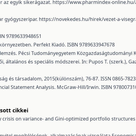
r az egyik sikerágazat.
https://www.pharmindex-online.hu/
ar gyógyszeripar.
https://novekedes.hu/hirek/vezet-a-vise
 ISBN 9789633948651
li környezetben. Perfekt Kiadó. ISBN 9789633947678
s elemzés. Pécsi Tudományegyetem Közgazdaságtudományi 
ői, általános és speciális módszerei. In: Pupos T. (szerk.), 
zdaság és társadalom, 2015(különszám), 76-87. ISSN 0865-7823
nancial Statement Analysis. McGraw-Hill/Irwin. ISBN 9780073
ott cikkei
 crisis on variance- and Gini-optimized portfolio structure
mvitel megítélésének, alkalmazásának vizsgálata
Economica: