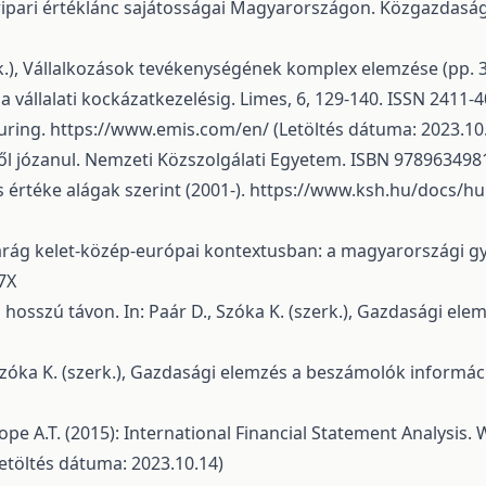
eripari értéklánc sajátosságai Magyarországon. Közgazdasági
zerk.), Vállalkozások tevékenységének komplex elemzése (pp.
 vállalati kockázatkezelésig. Limes, 6, 129-140. ISSN 2411-
uring.
https://www.emis.com/en/
(Letöltés dátuma: 2023.10
kről józanul. Nemzeti Közszolgálati Egyetem. ISBN 97896349
s értéke alágak szerint (2001-).
https://www.ksh.hu/docs/hun
iparág kelet-közép-európai kontextusban: a magyarországi 
7X
 hosszú távon. In: Paár D., Szóka K. (szerk.), Gazdasági ele
Szóka K. (szerk.), Gazdasági elemzés a beszámolók informáci
Cope A.T. (2015): International Financial Statement Analysis.
etöltés dátuma: 2023.10.14)