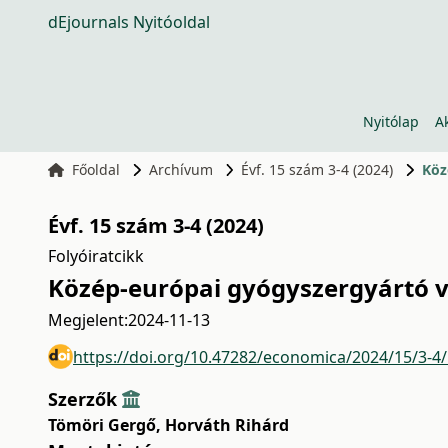
dEjournals Nyitóoldal
Nyitólap
A
Főoldal
Archívum
Évf. 15 szám 3-4 (2024)
Köz
Évf. 15 szám 3-4 (2024)
Folyóiratcikk
Közép-európai gyógyszergyártó v
Megjelent:
2024-11-13
https://doi.org/10.47282/economica/2024/15/3-4
Szerzők
Tömöri Gergő
,
Horváth Rihárd