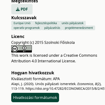
Megtekintés
PDF
Kulcsszavak
Európai Unió
fejlesztéspolitika
uniós pályázatok
operatív programok
pályázatírás
projektmenedzsment
Licenc
Copyright (c) 2015 Szolnoki Főiskola
This work is licensed under a
Creative Commons
Attribution 4.0 International License
.
Hogyan hivatkozzuk
Kiválasztott formátum:
APA
Alapi, J. (2020). Uniós pályázati ismeretek.
Economica
,
8
(2),
113-119.
https://doi.org/10.47282/ECONOMICA/2015/8/2/45
Hivatkozási formátumok