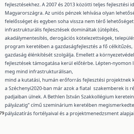
fejlesztésekhez. A 2007 és 2013 közötti teljes fejlesztési 
Magyarországra. Az uniós pénzek lehívása olyan lehető
felelősséget és egyben soha vissza nem térő lehetőséget 
infrastrukturális fejlesztések domináltak (útépítés,
akadálymentesítés, derogációs kötelezettségek, település-
program keretében a gazdaságfejlesztés a fő célkitűzés, a
gazdaság élénkítését szolgálja. Emellett a környezetvéde
fejlesztések támogatása kerül előtérbe. Lépten-nyomon lá
meg mind infrastrukturálisan,
mind a kutatási, humán erőforrás fejlesztési projektnek 
a Széchenyi2020-ban már azok a fiatal szakemberek is ré
padjaiban ülnek. A Bethlen István Szakkollégium keretein 
pályázatig” című szeminárium keretében megismerkedtek 
79
pályázatírás fortélyaival és a projektmenedzsment alapjai