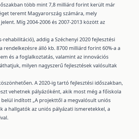
időszakban több mint 7,8 milliárd forint került már
séget teremt Magyarország számára, mely
jelent. Míg 2004-2006 és 2007-2013 között az
rehabilitáció), addig a Széchenyi 2020 fejlesztési
 rendelkezésre álló kb. 8700 milliárd forint 60%-a a
lem és a foglalkoztatás, valamint az innovációs
thatjuk, milyen nagyszerű fejlesztések valósultak
köszönhetően. A 2020-ig tartó fejlesztési időszakban,
szt vehetnek pályázóként, akik most még a főiskola
belül indított „A projekttől a megvalósult uniós
a hallgatók az uniós pályázati ismeretekkel, a
val.