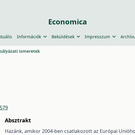
Economica
ktuális
Információk
Beküldések
Impresszum
Archív
pályázati ismeretek
4579
Absztrakt
Hazánk, amikor 2004-ben csatlakozott az Európai Unióhoz,