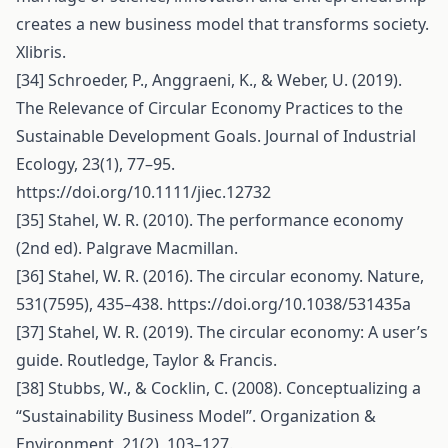
creates a new business model that transforms society.
Xlibris.
[34] Schroeder, P., Anggraeni, K., & Weber, U. (2019).
The Relevance of Circular Economy Practices to the
Sustainable Development Goals. Journal of Industrial
Ecology, 23(1), 77–95.
https://doi.org/10.1111/jiec.12732
[35] Stahel, W. R. (2010). The performance economy
(2nd ed). Palgrave Macmillan.
[36] Stahel, W. R. (2016). The circular economy. Nature,
531(7595), 435–438.
https://doi.org/10.1038/531435a
[37] Stahel, W. R. (2019). The circular economy: A user’s
guide. Routledge, Taylor & Francis.
[38] Stubbs, W., & Cocklin, C. (2008). Conceptualizing a
“Sustainability Business Model”. Organization &
Environment, 21(2), 103–127.