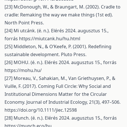
[23] McDonough, W., & Braungart, M. (2002). Cradle to
cradle: Remaking the way we make things (1st ed).
North Point Press.
[24] Mi utcánk. (é. n.). Elérés 2024. augusztus 15.,
forrás
https://miutcank.hu/hu.html
[25] Middleton, N., & O’Keefe, P. (2001). Redefining
sustainable development. Pluto Press.
[26] MOHU. (é. n.). Elérés 2024. augusztus 15., forrás
https://mohu.hu/
[27] Moreau, V., Sahakian, M., Van Griethuysen, P., &
Vuille, F. (2017). Coming Full Circle: Why Social and
Institutional Dimensions Matter for the Circular
Economy. Journal of Industrial Ecology, 21(3), 497–506.
https://doi.org/10.1111/jiec.12598
[28] Munch. (é. n.). Elérés 2024. augusztus 15., forrás
https://munch.eco/hu