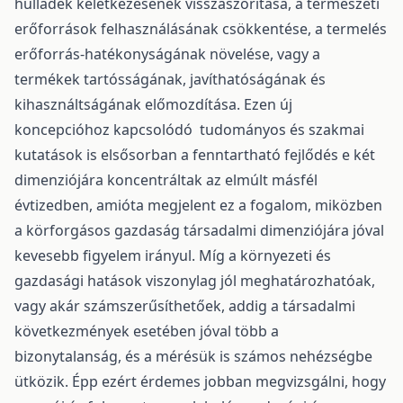
hulladék keletkezésének visszaszorítása, a természeti
erőforrások felhasználásának csökkentése, a termelés
erőforrás-hatékonyságának növelése, vagy a
termékek tartósságának, javíthatóságának és
kihasználtságának előmozdítása. Ezen új
koncepcióhoz kapcsolódó tudományos és szakmai
kutatások is elsősorban a fenntartható fejlődés e két
dimenziójára koncentráltak az elmúlt másfél
évtizedben, amióta megjelent ez a fogalom, miközben
a körforgásos gazdaság társadalmi dimenziójára jóval
kevesebb figyelem irányul. Míg a környezeti és
gazdasági hatások viszonylag jól meghatározhatóak,
vagy akár számszerűsíthetőek, addig a társadalmi
következmények esetében jóval több a
bizonytalanság, és a mérésük is számos nehézségbe
ütközik. Épp ezért érdemes jobban megvizsgálni, hogy