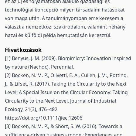
ez az új és folyamatosan alakuló gazdasági és
technológiai koncepció milyen társadalmi hatásokat
von maga után. A tanulmányomban erre keresem a
választ a nemzetközi szakirodalom, valamint néhány
hazai és külföldi példa bemutatásán keresztül.
Hivatkozások
[1] Benyus, J. M. (2009). Biomimicry: Innovation inspired
by nature (Nachdr.). Perennial.
[2] Bocken, N. M. P., Olivetti, E. A., Cullen, J. M., Potting,
J., & Lifset, R. (2017). Taking the Circularity to the Next
Level: A Special Issue on the Circular Economy: Taking
Circularity to the Next Level. Journal of Industrial
Ecology, 21(3), 476–482.
https://doi.org/10.1111/jiec.12606
[3] Bocken, N. M. P., & Short, S. W. (2016). Towards a
sufficiency-driven business model: Experiences and