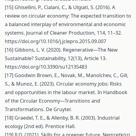
[15] Ghisellini, P., Cialani, C., & Ulgiati, S. (2016). A
review on circular economy: The expected transition to
a balanced interplay of environmental and economic
systems. Journal of Cleaner Production, 114, 11–32.
https://doi.org/10.1016/j.jclepro.2015.09.007
[16] Gibbons, L. V. (2020). Regenerative—The New
Sustainable? Sustainability, 12(13), Article 13.
https://doi.org/10.3390/su12135483
[17] Goodwin Brown, E., Novak, M., Manolchev, C., Gill,
S., & Munoz, E. (2023). Circular economy jobs: Risks
and opportunities in the labour market. In Handbook
of the Circular Economy—Transitions and
Transformations. De Gruyter.
[18] Graedel, T. E., & Allenby, B. R. (2003). Industrial
ecology (2nd ed). Prentice Hall.
[19] ILO. (2021). Skills for a greener future. Nemzetközi