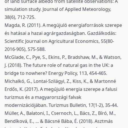
of land surface albedo from satellite observations: A
simulation study. Journal of Applied Meteorology,
38(6), 712-725.
Magda, R. (2011). A megújuló energiaforrások szerepe
és hatásai a hazai agrárgazdaságban. Gazdálkodás:
Scientific Journal on Agricultural Economics, 55(80-
2016-905), 575-588.
McGlade, C., Pye, S., Ekins, P., Bradshaw, M., & Watson,
J. (2018). The future role of natural gas in the UK: a
bridge to nowhere? Energy Policy, 113, 454-465.
Michalkó, G., Lontai-Szilágyi, Z., Kiss, K., & Martonné
Erdős, K. (2017). A megújuló energia szerepe a falusi
turizmus és a magyarországi falvak
modernizációjában. Turizmus Bulletin, 17(1-2), 35-44.
Müller, A., Balatoni, I., Csernoch, L., Bács, Z., Bíró, M.,
Bendíková, E., ... & Bácsné Bába, É. (2018). Asztmás