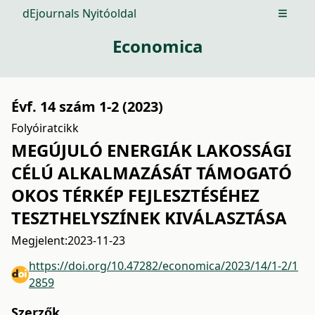
dEjournals Nyitóoldal
Open m
Economica
Évf. 14 szám 1-2 (2023)
Folyóiratcikk
MEGÚJULÓ ENERGIÁK LAKOSSÁGI
CÉLÚ ALKALMAZÁSÁT TÁMOGATÓ
OKOS TÉRKÉP FEJLESZTÉSÉHEZ
TESZTHELYSZÍNEK KIVÁLASZTÁSA
Megjelent:
2023-11-23
https://doi.org/10.47282/economica/2023/14/1-2/1
2859
Szerzők