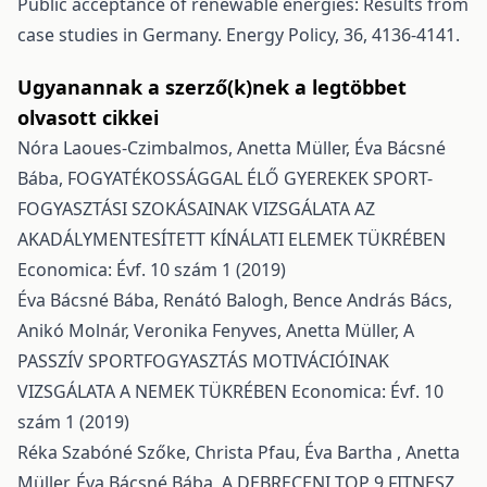
Public acceptance of renewable energies: Results from
case studies in Germany. Energy Policy, 36, 4136-4141.
Ugyanannak a szerző(k)nek a legtöbbet
olvasott cikkei
Nóra Laoues-Czimbalmos, Anetta Müller, Éva Bácsné
Bába,
FOGYATÉKOSSÁGGAL ÉLŐ GYEREKEK SPORT-
FOGYASZTÁSI SZOKÁSAINAK VIZSGÁLATA AZ
AKADÁLYMENTESÍTETT KÍNÁLATI ELEMEK TÜKRÉBEN
Economica: Évf. 10 szám 1 (2019)
Éva Bácsné Bába, Renátó Balogh, Bence András Bács,
Anikó Molnár, Veronika Fenyves, Anetta Müller,
A
PASSZÍV SPORTFOGYASZTÁS MOTIVÁCIÓINAK
VIZSGÁLATA A NEMEK TÜKRÉBEN
Economica: Évf. 10
szám 1 (2019)
Réka Szabóné Szőke, Christa Pfau, Éva Bartha , Anetta
Müller, Éva Bácsné Bába,
A DEBRECENI TOP 9 FITNESZ