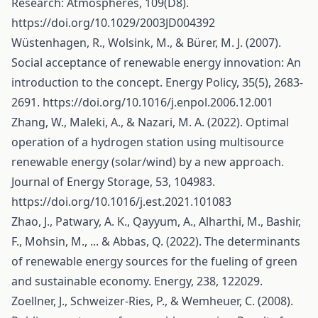
Research: Atmospheres, 109(D8).
https://doi.org/10.1029/2003JD004392
Wüstenhagen, R., Wolsink, M., & Bürer, M. J. (2007).
Social acceptance of renewable energy innovation: An
introduction to the concept. Energy Policy, 35(5), 2683-
2691.
https://doi.org/10.1016/j.enpol.2006.12.001
Zhang, W., Maleki, A., & Nazari, M. A. (2022). Optimal
operation of a hydrogen station using multisource
renewable energy (solar/wind) by a new approach.
Journal of Energy Storage, 53, 104983.
https://doi.org/10.1016/j.est.2021.101083
Zhao, J., Patwary, A. K., Qayyum, A., Alharthi, M., Bashir,
F., Mohsin, M., ... & Abbas, Q. (2022). The determinants
of renewable energy sources for the fueling of green
and sustainable economy. Energy, 238, 122029.
Zoellner, J., Schweizer-Ries, P., & Wemheuer, C. (2008).