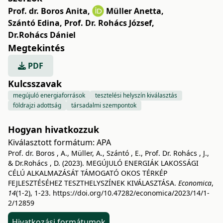
Prof. dr. Boros Anita
,
Müller Anetta
,
Szántó Edina
,
Prof. Dr. Rohács József
,
Dr.Rohács Dániel
Megtekintés
PDF
Kulcsszavak
megújuló energiaforrások
tesztelési helyszín kiválasztás
földrajzi adottság
társadalmi szempontok
Hogyan hivatkozzuk
Kiválasztott formátum:
APA
Prof. dr. Boros , A., Müller, A., Szántó , E., Prof. Dr. Rohács , J.,
& Dr.Rohács , D. (2023). MEGÚJULÓ ENERGIÁK LAKOSSÁGI
CÉLÚ ALKALMAZÁSÁT TÁMOGATÓ OKOS TÉRKÉP
FEJLESZTÉSÉHEZ TESZTHELYSZÍNEK KIVÁLASZTÁSA.
Economica
,
14
(1-2), 1-23.
https://doi.org/10.47282/economica/2023/14/1-
2/12859
Hivatkozási formátumok