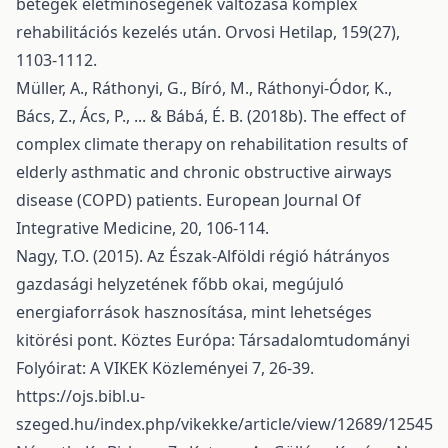
betegek életminőségének változása komplex
rehabilitációs kezelés után. Orvosi Hetilap, 159(27),
1103-1112.
Müller, A., Ráthonyi, G., Bíró, M., Ráthonyi-Ódor, K.,
Bács, Z., Ács, P., ... & Bábá, É. B. (2018b). The effect of
complex climate therapy on rehabilitation results of
elderly asthmatic and chronic obstructive airways
disease (COPD) patients. European Journal Of
Integrative Medicine, 20, 106-114.
Nagy, T.O. (2015). Az Észak-Alföldi régió hátrányos
gazdasági helyzetének főbb okai, megújuló
energiaforrások hasznosítása, mint lehetséges
kitörési pont. Köztes Európa: Társadalomtudományi
Folyóirat: A VIKEK Közleményei 7, 26-39.
https://ojs.bibl.u-
szeged.hu/index.php/vikekke/article/view/12689/12545