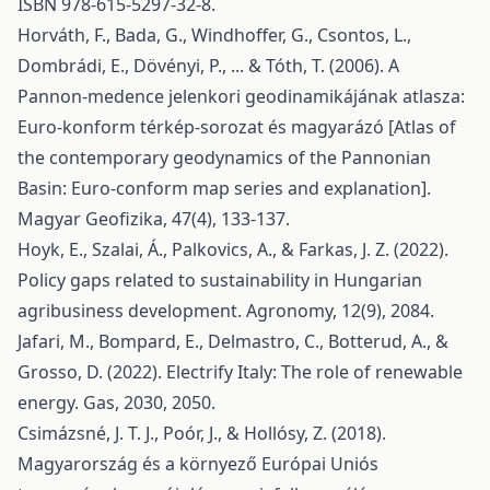
ISBN 978-615-5297-32-8.
Horváth, F., Bada, G., Windhoffer, G., Csontos, L.,
Dombrádi, E., Dövényi, P., ... & Tóth, T. (2006). A
Pannon-medence jelenkori geodinamikájának atlasza:
Euro-konform térkép-sorozat és magyarázó [Atlas of
the contemporary geodynamics of the Pannonian
Basin: Euro-conform map series and explanation].
Magyar Geofizika, 47(4), 133-137.
Hoyk, E., Szalai, Á., Palkovics, A., & Farkas, J. Z. (2022).
Policy gaps related to sustainability in Hungarian
agribusiness development. Agronomy, 12(9), 2084.
Jafari, M., Bompard, E., Delmastro, C., Botterud, A., &
Grosso, D. (2022). Electrify Italy: The role of renewable
energy. Gas, 2030, 2050.
Csimázsné, J. T. J., Poór, J., & Hollósy, Z. (2018).
Magyarország és a környező Európai Uniós