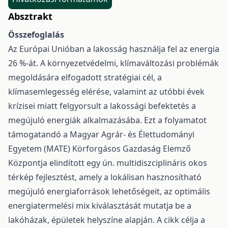
Absztrakt
Összefoglalás
Az Európai Unióban a lakosság használja fel az energia
26 %-át. A környezetvédelmi, klímaváltozási problémák
megoldására elfogadott stratégiai cél, a
klímasemlegesség elérése, valamint az utóbbi évek
krízisei miatt felgyorsult a lakossági befektetés a
megújuló energiák alkalmazásába. Ezt a folyamatot
támogatandó a Magyar Agrár- és Élettudományi
Egyetem (MATE) Körforgásos Gazdaság Elemző
Központja elindított egy ún. multidiszciplináris okos
térkép fejlesztést, amely a lokálisan hasznosítható
megújuló energiaforrások lehetőségeit, az optimális
energiatermelési mix kiválasztását mutatja be a
lakóházak, épületek helyszíne alapján. A cikk célja a