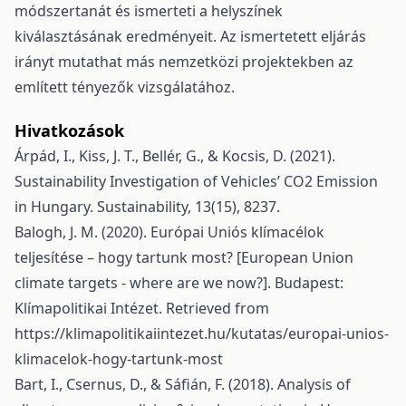
módszertanát és ismerteti a helyszínek
kiválasztásának eredményeit. Az ismertetett eljárás
irányt mutathat más nemzetközi projektekben az
említett tényezők vizsgálatához.
Hivatkozások
Árpád, I., Kiss, J. T., Bellér, G., & Kocsis, D. (2021).
Sustainability Investigation of Vehicles’ CO2 Emission
in Hungary. Sustainability, 13(15), 8237.
Balogh, J. M. (2020). Európai Uniós klímacélok
teljesítése – hogy tartunk most? [European Union
climate targets - where are we now?]. Budapest:
Klímapolitikai Intézet. Retrieved from
https://klimapolitikaiintezet.hu/kutatas/europai-unios-
klimacelok-hogy-tartunk-most
Bart, I., Csernus, D., & Sáfián, F. (2018). Analysis of