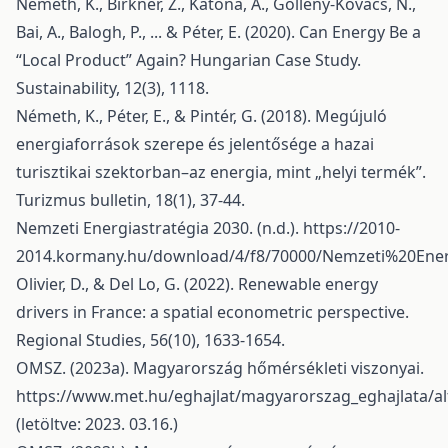
Németh, K., Birkner, Z., Katona, A., Göllény-Kovács, N.,
Bai, A., Balogh, P., ... & Péter, E. (2020). Can Energy Be a
“Local Product” Again? Hungarian Case Study.
Sustainability, 12(3), 1118.
Németh, K., Péter, E., & Pintér, G. (2018). Megújuló
energiaforrások szerepe és jelentősége a hazai
turisztikai szektorban–az energia, mint „helyi termék”.
Turizmus bulletin, 18(1), 37-44.
Nemzeti Energiastratégia 2030. (n.d.).
https://2010-
2014.kormany.hu/download/4/f8/70000/Nemzeti%20Ene
Olivier, D., & Del Lo, G. (2022). Renewable energy
drivers in France: a spatial econometric perspective.
Regional Studies, 56(10), 1633-1654.
OMSZ. (2023a). Magyarország hőmérsékleti viszonyai.
https://www.met.hu/eghajlat/magyarorszag_eghajlata/alt
(letöltve: 2023. 03.16.)