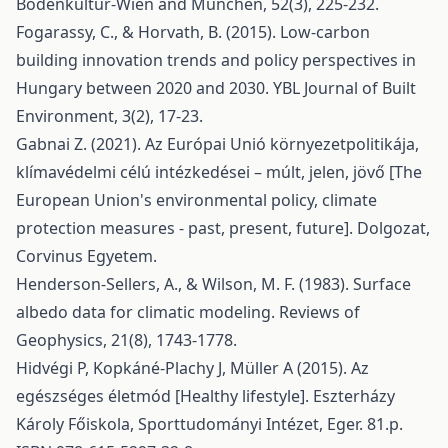
Bodenkultur-Wien and Munchen, 52(3), 225-232.
Fogarassy, C., & Horvath, B. (2015). Low-carbon
building innovation trends and policy perspectives in
Hungary between 2020 and 2030. YBL Journal of Built
Environment, 3(2), 17-23.
Gabnai Z. (2021). Az Európai Unió környezetpolitikája,
klímavédelmi célú intézkedései – múlt, jelen, jövő [The
European Union's environmental policy, climate
protection measures - past, present, future]. Dolgozat,
Corvinus Egyetem.
Henderson-Sellers, A., & Wilson, M. F. (1983). Surface
albedo data for climatic modeling. Reviews of
Geophysics, 21(8), 1743-1778.
Hidvégi P, Kopkáné-Plachy J, Müller A (2015). Az
egészséges életmód [Healthy lifestyle]. Eszterházy
Károly Főiskola, Sporttudományi Intézet, Eger. 81.p.