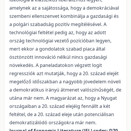
amelynek az a sajátossága, hogy a demokráciával
szembeni ellenszenvet kombinálja a gazdasági és
a polgári szabadság pozitív megítélésével. A
technológiai feltétel pedig az, hogy az adott
ország technológiai vezető pozícióban legyen,
mert ekkor a gondolatok szabad piaca által
ösztönzött innováció nélkül nincs gazdasági
növekedés. A paneladatokon végzett logit
regressziók azt mutatják, hogy a 20. század elejét
megelőző időszakban a nagyobb jövedelem növeli
a demokratikus irányú átmenet valószínűségét, de
utána már nem. A magyarázat az, hogy a Nyugat
országaiban a 20. század elejéig fennállt a két
feltétel, de a 20. század eleje után potenciálisan
demokratizálódó országokra már nem.
Journal of Economic Literature (JEL) codes: D70,