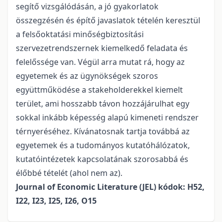
segítő vizsgálódásán, a jó gyakorlatok
összegzésén és építő javaslatok tételén keresztül
a felsőoktatási minőségbiztosítási
szervezetrendszernek kiemelkedő feladata és
felelőssége van. Végül arra mutat rá, hogy az
egyetemek és az ügynökségek szoros
együttműködése a stakeholderekkel kiemelt
terület, ami hosszabb távon hozzájárulhat egy
sokkal inkább képesség alapú kimeneti rendszer
térnyeréséhez. Kívánatosnak tartja továbbá az
egyetemek és a tudományos kutatóhálózatok,
kutatóintézetek kapcsolatának szorosabbá és
élőbbé tételét (ahol nem az).
Journal of Economic Literature (JEL) kódok: H52,
I22, I23, I25, I26, O15