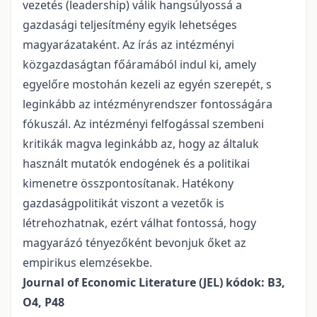
vezetés (leadership) válik hangsúlyossá a
gazdasági teljesítmény egyik lehetséges
magyarázataként. Az írás az intézményi
közgazdaságtan főáramából indul ki, amely
egyelőre mostohán kezeli az egyén szerepét, s
leginkább az intézményrendszer fontosságára
fókuszál. Az intézményi felfogással szembeni
kritikák magva leginkább az, hogy az általuk
használt mutatók endogének és a politikai
kimenetre összpontosítanak. Hatékony
gazdaságpolitikát viszont a vezetők is
létrehozhatnak, ezért válhat fontossá, hogy
magyarázó tényezőként bevonjuk őket az
empirikus elemzésekbe.
Journal of Economic Literature (JEL) kódok: B3,
O4, P48