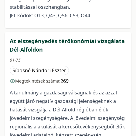
stabilitással összhangban.
JEL kódok: O13, Q43, Q56, C53, O44
Az elszegényedés térökonómiai vizsgálata
Dél-Alföldön
61-75
Síposné Nándori Eszter
269
Megtekintések száma:
A tanulmány a gazdasági válságnak és az azzal
együtt járó negatív gazdasági jelenségeknek a
hatását vizsgálja a Dél-Alföld régióban élők
jövedelmi szegénységére. A jövedelmi szegénység
regionális alakulását a keresőtevékenységből élők
jövedelmi adataiból képzett szegénységi