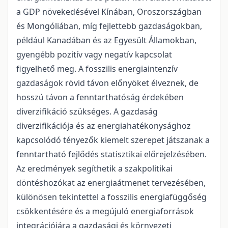
a GDP növekedésével Kínában, Oroszországban
és Mongóliában, míg fejlettebb gazdaságokban,
például Kanadában és az Egyesült Államokban,
gyengébb pozitív vagy negatív kapcsolat
figyelhető meg. A fosszilis energiaintenzív
gazdaságok rövid távon előnyöket élveznek, de
hosszú távon a fenntarthatóság érdekében
diverzifikáció szükséges. A gazdaság
diverzifikációja és az energiahatékonysághoz
kapcsolódó tényezők kiemelt szerepet játszanak a
fenntartható fejlődés statisztikai előrejelzésében.
Az eredmények segíthetik a szakpolitikai
döntéshozókat az energiaátmenet tervezésében,
különösen tekintettel a fosszilis energiafüggőség
csökkentésére és a megújuló energiaforrások
integrációjára a gazdasági és környezeti