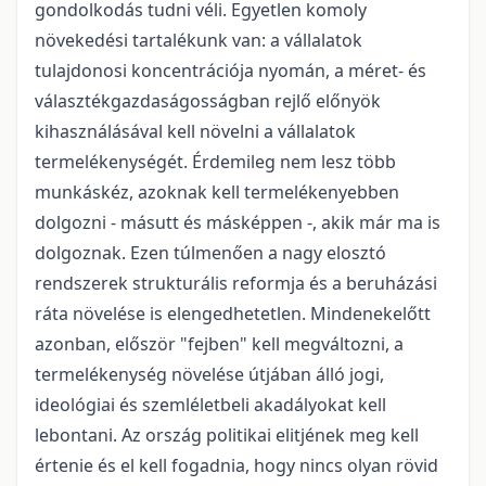
gondolkodás tudni véli. Egyetlen komoly
növekedési tartalékunk van: a vállalatok
tulajdonosi koncentrációja nyomán, a méret- és
választékgazdaságosságban rejlő előnyök
kihasználásával kell növelni a vállalatok
termelékenységét. Érdemileg nem lesz több
munkáskéz, azoknak kell termelékenyebben
dolgozni - másutt és másképpen -, akik már ma is
dolgoznak. Ezen túlmenően a nagy elosztó
rendszerek strukturális reformja és a beruházási
ráta növelése is elengedhetetlen. Mindenekelőtt
azonban, először "fejben" kell megváltozni, a
termelékenység növelése útjában álló jogi,
ideológiai és szemléletbeli akadályokat kell
lebontani. Az ország politikai elitjének meg kell
értenie és el kell fogadnia, hogy nincs olyan rövid