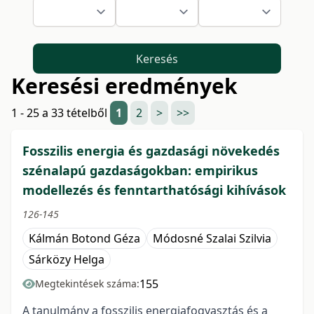
Keresés
Keresési eredmények
1 - 25 a 33 tételből
1
2
>
>>
Fosszilis energia és gazdasági növekedés
szénalapú gazdaságokban: empirikus
modellezés és fenntarthatósági kihívások
126-145
Kálmán Botond Géza
Módosné Szalai Szilvia
Sárközy Helga
155
Megtekintések száma:
A tanulmány a fosszilis energiafogyasztás és a