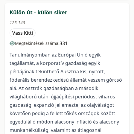
Külön út - külön siker
125-148
Vass Kitti
331
Megtekintések száma:
Tanulmányomban az Európai Unió egyik
tagállamát, a korporatív
gazdaság egyik
példájának tekinthető Ausztria
kis, nyitott,
föderális berendezkedésű államát veszem górcső
alá. Az osztrák gazdaságban a második
világháború utáni újjáépítési periódust viharos
gazdasági expanzió jellemezte; az olajválságot
követően pedig a fejlett tőkés országok között
egyedülálló módon alacsony infláció és alacsony
munkanélküliség, valamint az átlagosnál