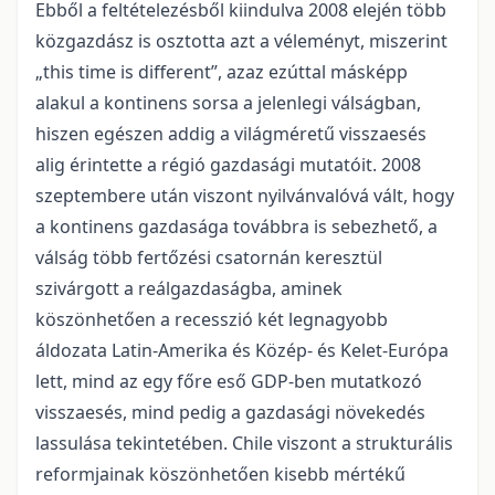
Ebből a feltételezésből kiindulva 2008 elején több
közgazdász is osztotta azt a véleményt, miszerint
„this time is different”, azaz ezúttal másképp
alakul a kontinens sorsa a jelenlegi válságban,
hiszen egészen addig a világméretű visszaesés
alig érintette a régió gazdasági mutatóit. 2008
szeptembere után viszont nyilvánvalóvá vált, hogy
a kontinens gazdasága továbbra is sebezhető, a
válság több fertőzési csatornán keresztül
szivárgott a reálgazdaságba, aminek
köszönhetően a recesszió két legnagyobb
áldozata Latin-Amerika és Közép- és Kelet-Európa
lett, mind az egy főre eső GDP-ben mutatkozó
visszaesés, mind pedig a gazdasági növekedés
lassulása tekintetében. Chile viszont a strukturális
reformjainak köszönhetően kisebb mértékű