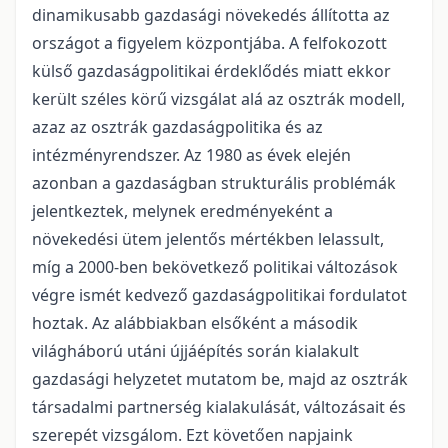
dinamikusabb gazdasági növekedés állította az
országot a figyelem központjába. A felfokozott
külső gazdaságpolitikai érdeklődés miatt ekkor
került széles körű vizsgálat alá az osztrák modell,
azaz az osztrák gazdaságpolitika és az
intézményrendszer. Az 1980 as évek elején
azonban a gazdaságban strukturális problémák
jelentkeztek, melynek eredményeként a
növekedési ütem jelentős mértékben lelassult,
míg a 2000-ben bekövetkező politikai változások
végre ismét kedvező gazdaságpolitikai fordulatot
hoztak. Az alábbiakban elsőként a második
világháború utáni újjáépítés során kialakult
gazdasági helyzetet mutatom be, majd az osztrák
társadalmi partnerség kialakulását, változásait és
szerepét vizsgálom. Ezt követően napjaink