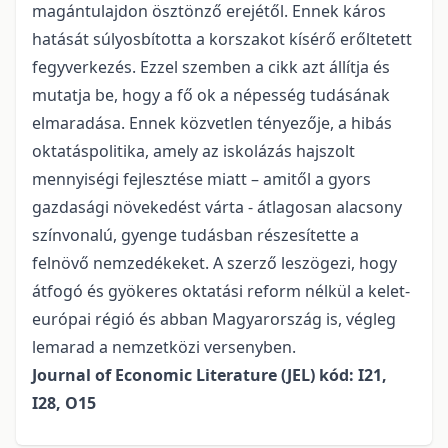
magántulajdon ösztönző erejétől. Ennek káros
hatását súlyosbította a korszakot kísérő erőltetett
fegyverkezés. Ezzel szemben a cikk azt állítja és
mutatja be, hogy a fő ok a népesség tudásának
elmaradása. Ennek közvetlen tényezője, a hibás
oktatáspolitika, amely az iskolázás hajszolt
mennyiségi fejlesztése miatt – amitől a gyors
gazdasági növekedést várta - átlagosan alacsony
színvonalú, gyenge tudásban részesítette a
felnövő nemzedékeket. A szerző leszögezi, hogy
átfogó és gyökeres oktatási reform nélkül a kelet-
európai régió és abban Magyarország is, végleg
lemarad a nemzetközi versenyben.
Journal of Economic Literature (JEL) kód: I21,
I28, O15