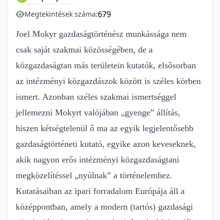
679
Megtekintések száma:
Joel Mokyr
gazdaságtörténész munkássága nem
csak saját szakmai közösségében,
de a
közgazdaságtan más területein kutatók, elsősorban
az intézményi közgazdászok
között is széles körben
ismert. Azonban széles szakmai ismertséggel
jellemezni
Mokyrt valójában „gyenge” állítás,
hiszen kétségtelenül ő ma az egyik legjelentősebb
gazdaságtörténeti kutató, egyike azon keveseknek,
akik nagyon erős intézményi
közgazdaságtani
megközelítéssel „nyúlnak” a történelemhez.
Kutatásaiban az
ipari forradalom Európája áll a
középpontban, amely a modern (tartós) gazdasági