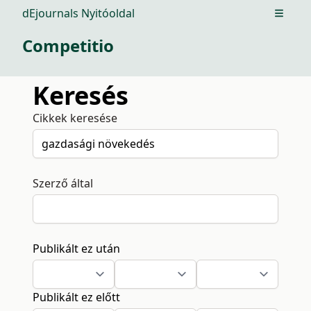
dEjournals Nyitóoldal
Open m
Competitio
Keresés
Cikkek keresése
Szerző által
Publikált ez után
Publikált ez előtt