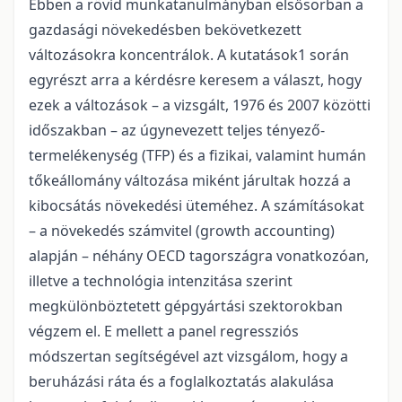
Ebben a rövid munkatanulmányban elsősorban a
gazdasági növekedésben bekövetkezett
változásokra koncentrálok. A kutatások1 során
egyrészt arra a kérdésre keresem a választ, hogy
ezek a változások – a vizsgált, 1976 és 2007 közötti
időszakban – az úgynevezett teljes tényező-
termelékenység (TFP) és a fizikai, valamint humán
tőkeállomány változása miként járultak hozzá a
kibocsátás növekedési üteméhez. A számításokat
– a növekedés számvitel (growth accounting)
alapján – néhány OECD tagországra vonatkozóan,
illetve a technológia intenzitása szerint
megkülönböztetett gépgyártási szektorokban
végzem el. E mellett a panel regressziós
módszertan segítségével azt vizsgálom, hogy a
beruházási ráta és a foglalkoztatás alakulása