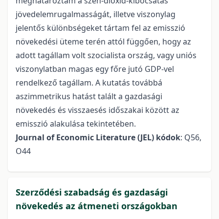
meghatároztam a szén-dioxid-kibocsátás
jövedelemrugalmasságát, illetve viszonylag
jelentős különbségeket tártam fel az emisszió
növekedési üteme terén attól függően, hogy az
adott tagállam volt szocialista ország, vagy uniós
viszonylatban magas egy főre jutó GDP-vel
rendelkező tagállam. A kutatás továbbá
aszimmetrikus hatást talált a gazdasági
növekedés és visszaesés időszakai között az
emisszió alakulása tekintetében.
Journal of Economic Literature (JEL) kódok
: Q56,
O44
Szerződési szabadság és gazdasági
növekedés az átmeneti országokban