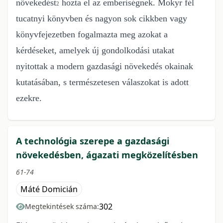
növekedést
hozta el az emberiségnek. Mokyr fél
2
tucatnyi könyvben és nagyon sok
cikkben vagy
könyvfejezetben fogalmazta meg azokat a
kérdéseket, amelyek új
gondolkodási utakat
nyitottak a modern gazdasági növekedés okainak
kutatásában, s
természetesen válaszokat is adott
ezekre.
A technológia szerepe a gazdasági
növekedésben, ágazati megközelítésben
61-74
Máté Domicián
302
Megtekintések száma: