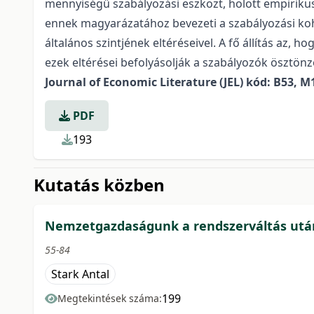
mennyiségű szabályozási eszközt, holott empirik
ennek magyarázatához bevezeti a szabályozási koh
általános szintjének eltéréseivel. A fő állítás az,
ezek eltérései befolyásolják a szabályozók ösztönz
Journal of Economic Literature (JEL) kód:
B53, M1
PDF
193
Kutatás közben
Nemzetgazdaságunk a rendszerváltás utá
55-84
Stark Antal
199
Megtekintések száma: