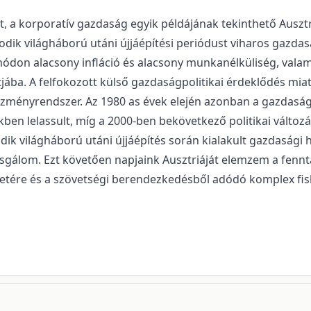
, a korporatív
gazdaság egyik példájának tekinthető Auszt
ik világháború utáni újjáépítési periódust viharos gazdasá
 módon alacsony infláció és alacsony munkanélküliség, val
ába. A felfokozott külső gazdaságpolitikai érdeklődés miatt
tézményrendszer. Az 1980 as évek elején azonban a gazdasá
en lelassult, míg a 2000-ben bekövetkező politikai változ
dik világháború utáni újjáépítés során kialakult gazdasági
vizsgálom. Ezt követően napjaink Ausztriáját elemzem a fen
zetére és a szövetségi berendezkedésből adódó komplex fisk