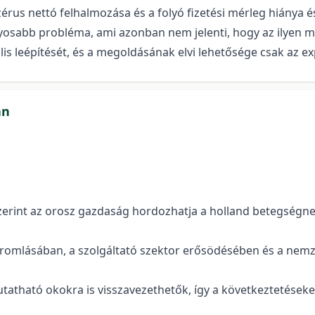
 zérus nettó felhalmozása és a folyó fizetési mérleg hiánya
lyosabb probléma, ami azonban nem jelenti, hogy az ilyen m
ális leépítését, és a megoldásának elvi lehetősége csak az e
an
szerint az orosz gazdaság hordozhatja a
holland
betegségnek
ny romlásában, a szolgáltató szektor erősödésében és a ne
tható okokra is visszavezethetők, így a következtetéseket 