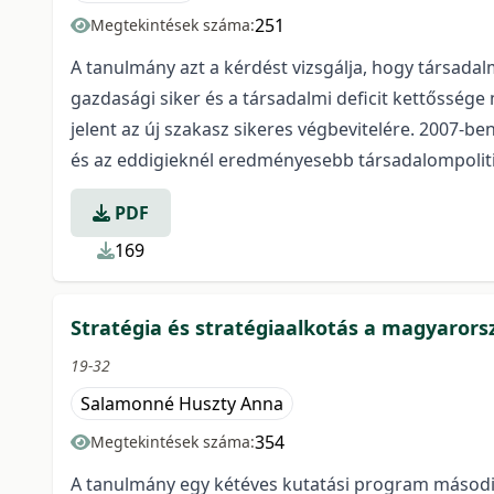
251
Megtekintések száma:
A tanulmány azt a kérdést vizsgálja, hogy társada
gazdasági siker és a társadalmi deficit kettőssége 
jelent az új szakasz sikeres végbevitelére. 2007-be
és az eddigieknél eredményesebb társadalompolitik
PDF
169
Stratégia és stratégiaalkotás a magyarors
19-32
Salamonné Huszty Anna
354
Megtekintések száma:
A tanulmány egy kétéves kutatási program második 