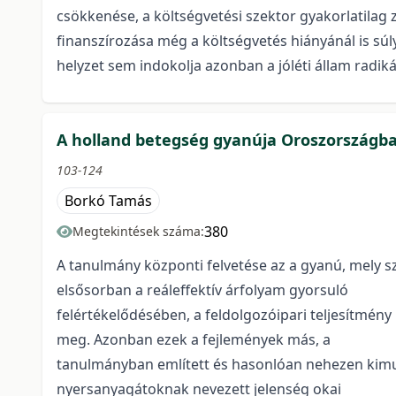
csökkenése, a költségvetési szektor gyakorlatilag
finanszírozása még a költségvetés hiányánál is sú
helyzet sem indokolja azonban a jóléti állam radik
A holland betegség gyanúja Oroszországb
103-124
Borkó Tamás
380
Megtekintések száma:
A tanulmány központi felvetése az a gyanú, mely 
elsősorban a reáleffektív árfolyam gyorsuló
felértékelődésében, a feldolgozóipari teljesítmé
meg. Azonban ezek a fejlemények más, a
tanulmányban említett és hasonlóan nehezen kimuta
nyersanyagátoknak nevezett jelenség okai