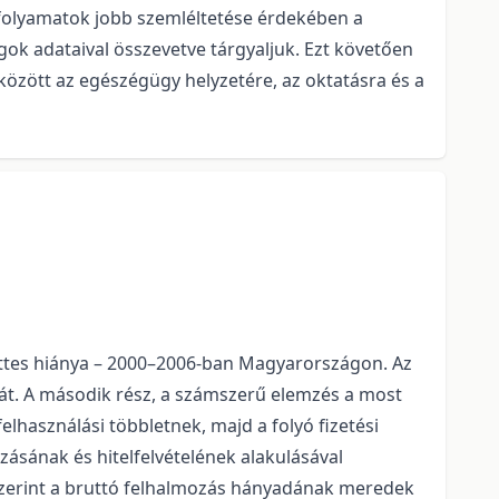
A folyamatok jobb szemléltetése érdekében a
ok adataival összevetve tárgyaljuk. Ezt követően
között az egészégügy helyzetére, az oktatásra és a
együttes hiánya – 2000–2006-ban Magyarországon. Az
 át. A második rész, a számszerű elemzés a most
lhasználási többletnek, majd a folyó fizetési
zásának és hitelfelvételének alakulásával
 szerint a bruttó felhalmozás hányadának meredek