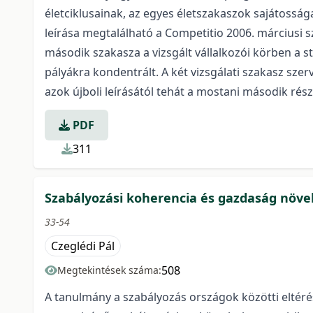
életciklusainak, az egyes életszakaszok sajátossága
leírása megtalálható a Competitio 2006. márciusi sz
második szakasza a vizsgált vállalkozói körben a st
pályákra kondentrált. A két vizsgálati szakasz szer
azok újboli leírásától tehát a mostani második rés
PDF
311
Szabályozási koherencia és gazdaság növ
33-54
Czeglédi Pál
508
Megtekintések száma:
A tanulmány a szabályozás országok közötti eltéré