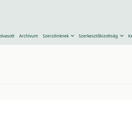
olvasott
Archívum
Szerzőinknek
Szerkesztőbizottság
K
5788d7390f