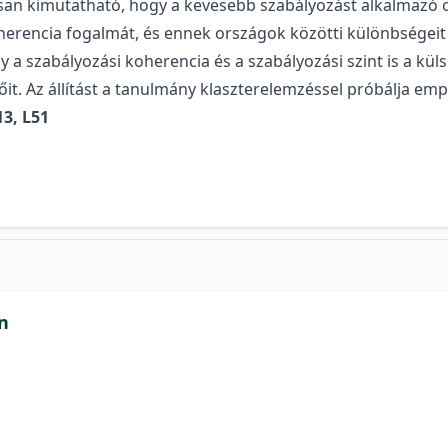
usan kimutatható, hogy a kevesebb szabályozást alkalmaz
erencia fogalmát, és ennek országok közötti különbségeit
 hogy a szabályozási koherencia és a szabályozási szint is a
őit. Az állítást a tanulmány klaszterelemzéssel próbálja em
3, L51
n