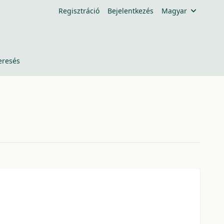
Regisztráció
Bejelentkezés
Magyar
eresés