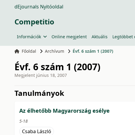
dEjournals Nyitóoldal
Competitio
Információk
Online megjelent
Aktuális
Legtöbbet 
Főoldal
Archívum
Évf. 6 szám 1 (2007)
Évf. 6 szám 1 (2007)
Megjelent
június 18, 2007
issue.tableOfContents6a7
Tanulmányok
Az élhetőbb Magyarország esélye
5-18
Csaba László