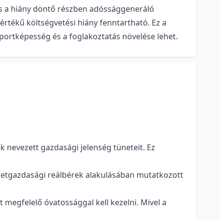
 és a hiány döntő részben adóssággeneráló
értékű költségvetési hiány fenntartható. Ez a
xportképesség és a foglakoztatás növelése lehet.
 nevezett gazdasági jelenség tüneteit. Ez
mzetgazdasági reálbérek alakulásában mutatkozott
megfelelő óvatossággal kell kezelni. Mivel a