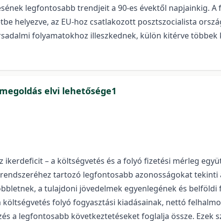
ésének legfontosabb trendjeit a 90-es évektől napjainkig. 
 helyezve, az EU-hoz csatlakozott posztszocialista ország
rsadalmi folyamatokhoz illeszkednek, külön kitérve többek 
megoldás elvi lehetősége1
az ikerdeficit – a költségvetés és a folyó fizetési mérleg 
ák rendszeréhez tartozó legfontosabb azonosságokat tekinti
bbletnek, a tulajdoni jövedelmek egyenlegének és belföldi fe
 költségvetés folyó fogyasztási kiadásainak, nettó felhalmo
zés a legfontosabb következtetéseket foglalja össze. Ezek