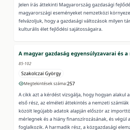
Jelen írás áttekinti Magyarország gazdasági fejlőd
magyarországi eseményeket nemzetközi környezetbe
felvázoljuk, hogy a gazdasági változások milyen tá
kulturális élet fejlődési sajátosságaira.
A magyar gazdaság egyensúlyzavarai és a 
85-102
Szakolczai György
257
Megtekintések száma:
A cikk azt a kérdést vizsgálja, hogy hogyan alakul 
első rész, az elméleti áttekintés a nemzeti száml
közölt legújabb adatok alapján először az importtö
mérlegnek és a hiány finanszírozásának, és végül a
foglalkozik. A harmadik rész, a közgazdasági elem