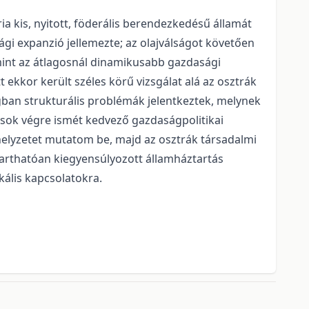
ria
kis, nyitott, föderális berendezkedésű államát
gi expanzió jellemezte; az olajválságot követően
amint az átlagosnál dinamikusabb gazdasági
 ekkor került széles körű vizsgálat alá az osztrák
gban strukturális problémák jelentkeztek, melynek
ások végre ismét kedvező gazdaságpolitikai
 helyzetet mutatom be, majd az osztrák társadalmi
ntarthatóan kiegyensúlyozott államháztartás
ális kapcsolatokra.