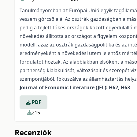
Tanulmányomban az Európai Unió egyik tagállamát
veszem górcső alá. Az osztrák gazdaságban a másod
pedig a fejlett tőkés országok között egyedülálló
növekedés állította az országot a figyelem központj
modell, azaz az osztrák gazdaságpolitika és az in
eredményeként a növekedési ütem jelentős mértékb
fordulatot hoztak. Az alábbiakban elsőként a máso
partnerség kialakulását, változásait és szerepét 
szempontjából, fókuszálva az államháztartás hely
Journal of Economic Literature (JEL): H62, H63
PDF
215
Recenziók