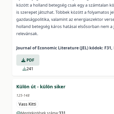
között a
holland
betegség
csak egy a számtalan kö
is szerepet játszhat. Többek között a folyamatos 
gazdaságpolitika, valamint az energiaszektor ver
holland
betegség
káros hatásai elsősorban nem a 
relevánsak.
Journal of Economic Literature (JEL) kódok: F31, 
PDF
241
Külön út - külön siker
125-148
Vass Kitti
331
Megtekintések száma: