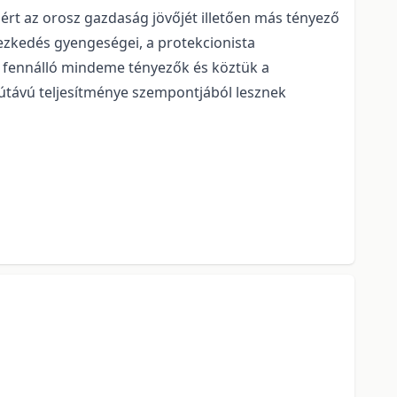
ért az orosz gazdaság jövőjét illetően más tényező
dezkedés gyengeségei, a protekcionista
t fennálló mindeme tényezők és köztük a
útávú teljesítménye szempontjából lesznek