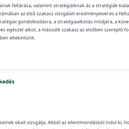
inak feltárása, valamint stratégiáiknak ás a stratégiák kial
ámában az első szakasz vizsgálati eredményeivel és a felhas
ratégiai gondolkodásra, a stratégiaalkotás módjára, a követe
ves egészet alkot, a második szakasz az elsőben szereplő fo
zben eltekintünk.
ekedés
seinek okait vizsgálja. Abból az ellentmondásból indul ki,