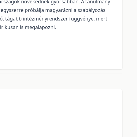
ó országok növekednek gyorsabban. A tanulmány
 egyszerre próbálja magyarázni a szabályozás
 külső, tágabb intézményrendszer függvénye, mert
pirikusan is megalapozni.