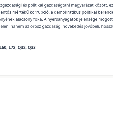
zgazdasági és politikai gazdaságtani magyarázat között, ez
jelentős mértékű korrupció, a demokratikus politikai beren
senyének alacsony foka. A nyersanyagátok jelensége mögöt
jelen, hanem az orosz gazdasági növekedés jövőbeli, hossz
L60, L72, Q32, Q33