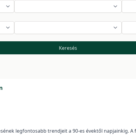
Keresés
n
ésének legfontosabb trendjeit a 90-es évektől napjainkig. 