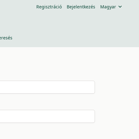
Regisztráció
Bejelentkezés
Magyar
eresés