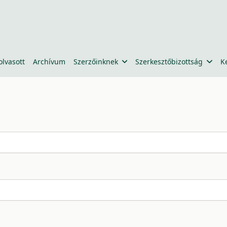
olvasott
Archívum
Szerzőinknek
Szerkesztőbizottság
K