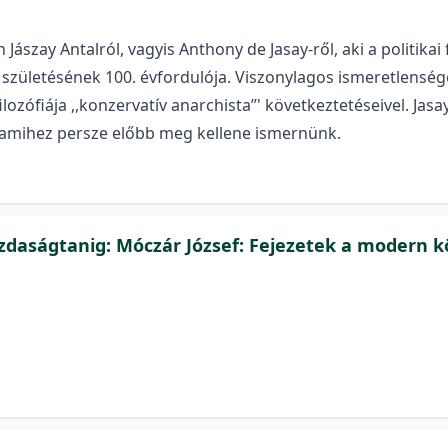
Jászay Antalról, vagyis Anthony de Jasay-ről, aki a politikai
 születésének 100. évfordulója. Viszonylagos ismeretlensé
lozófiája ,,konzervatív anarchista”' következtetéseivel. Ja
 – amihez persze előbb meg kellene ismernünk.
azdaságtanig: Móczár József: Fejezetek a modern