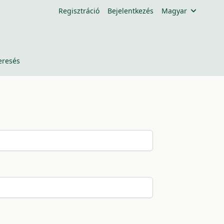
Regisztráció
Bejelentkezés
Magyar
eresés