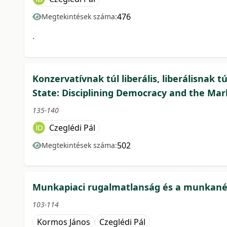
476
Megtekintések száma:
.
Konzervatívnak túl liberális, liberálisnak 
State: Disciplining Democracy and the Mark
135-140
Czeglédi Pál
502
Megtekintések száma:
Munkapiaci rugalmatlanság és a munkanél
103-114
Kormos János
Czeglédi Pál