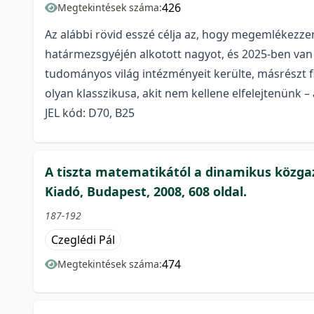
426
Megtekintések száma:
Az alábbi rövid esszé célja az, hogy megemlékezzen 
határmezsgyéjén alkotott nagyot, és 2025-ben van
tudományos világ intézményeit kerülte, másrészt fi
olyan klasszikusa, akit nem kellene elfelejtenünk
JEL kód: D70, B25
A tiszta matematikától a dinamikus közg
Kiadó, Budapest, 2008, 608 oldal.
187-192
Czeglédi Pál
474
Megtekintések száma: