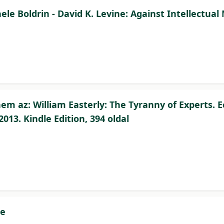
le Boldrin - David K. Levine: Against Intellectua
nem az: William Easterly: The Tyranny of Experts. 
013. Kindle Edition, 394 oldal
ge