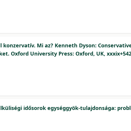
túl konzervatív. Mi az? Kenneth Dyson: Conservativ
et. Oxford University Press: Oxford, UK, xxxix+542
küliségi idősorok egységgyök-tulajdonsága: prob