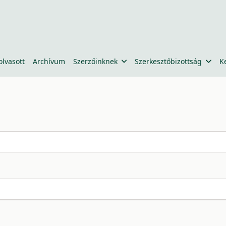
olvasott
Archívum
Szerzőinknek
Szerkesztőbizottság
K