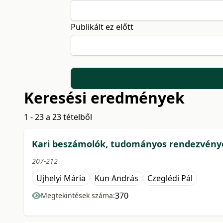
Publikált ez előtt
Keresési eredmények
1 - 23 a 23 tételből
Kari beszámolók, tudományos rendezvény
207-212
Ujhelyi Mária
Kun András
Czeglédi Pál
370
Megtekintések száma: