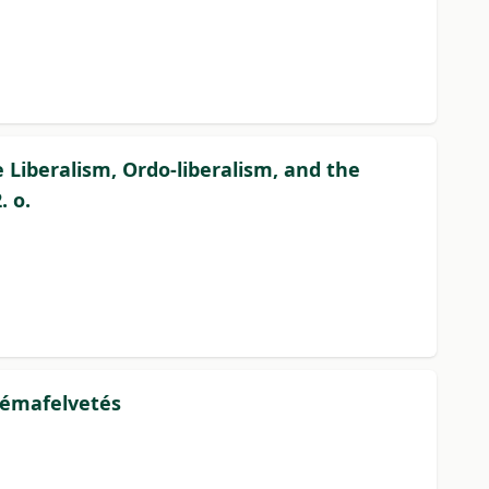
e Liberalism, Ordo-liberalism, and the
. o.
lémafelvetés