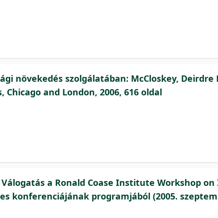
gi növekedés szolgálatában: McCloskey, Deirdre N.
, Chicago and London, 2006, 616 oldal
: Válogatás a Ronald Coase Institute Workshop on I
ves konferenciájának programjából (2005. szeptemb