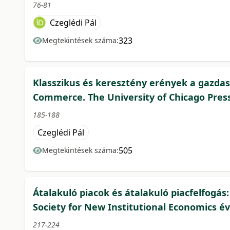
76-81
Czeglédi Pál
323
Megtekintések száma:
Klasszikus és keresztény erények a gazdasá
Commerce. The University of Chicago Press
185-188
Czeglédi Pál
505
Megtekintések száma:
Átalakuló piacok és átalakuló piacfelfogás
Society for New Institutional Economics é
217-224