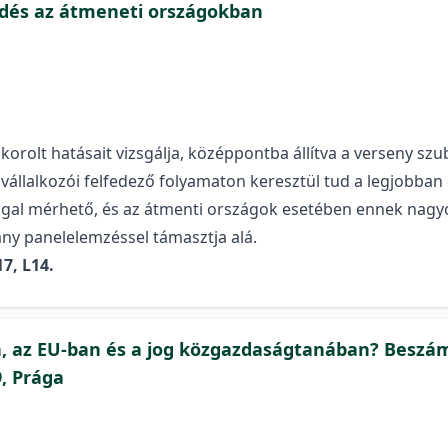
edés az átmeneti országokban
olt hatásait vizsgálja, középpontba állítva a verseny szub
állalkozói felfedező folyamaton keresztül tud a legjobban é
l mérhető, és az átmenti országok esetében ennek nagyobb 
ny panelelemzéssel támasztja alá.
7, L14.
an, az EU-ban és a jog közgazdaságtanában? Beszám
9, Prága