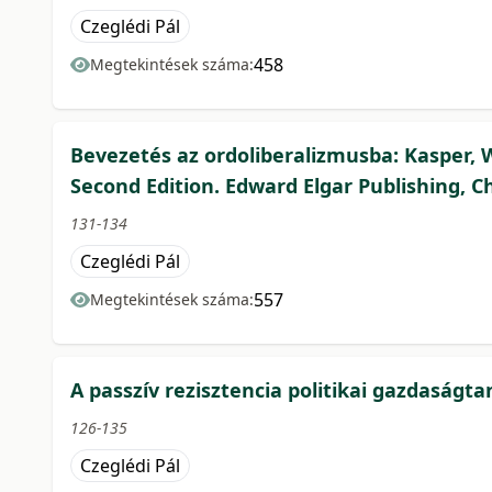
Czeglédi Pál
458
Megtekintések száma:
Bevezetés az ordoliberalizmusba: Kasper, W. 
Second Edition. Edward Elgar Publishing, C
131-134
Czeglédi Pál
557
Megtekintések száma:
A passzív rezisztencia politikai gazdaságta
126-135
Czeglédi Pál