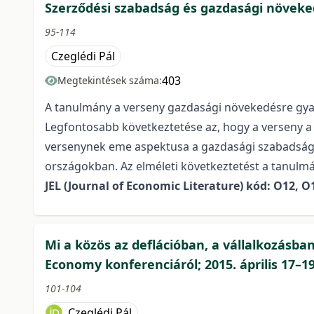
Szerződési szabadság és gazdasági növek
95-114
Czeglédi Pál
403
Megtekintések száma:
A tanulmány a verseny gazdasági növekedésre gyakor
Legfontosabb következtetése az, hogy a verseny a v
versenynek eme aspektusa a gazdasági szabadságga
országokban. Az elméleti következtetést a tanulmá
JEL (Journal of Economic Literature) kód: O12, O1
Mi a közös az deflációban, a vállalkozásb
Economy konferenciáról; 2015. április 17–1
101-104
Czeglédi Pál