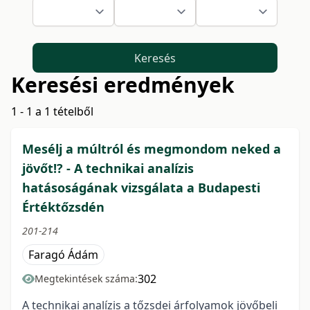
Keresés
Keresési eredmények
1 - 1 a 1 tételből
Mesélj a múltról és megmondom neked a
jövőt!? - A technikai analízis
hatásoságának vizsgálata a Budapesti
Értéktőzsdén
201-214
Faragó Ádám
302
Megtekintések száma:
A technikai analízis a tőzsdei árfolyamok jövőbeli