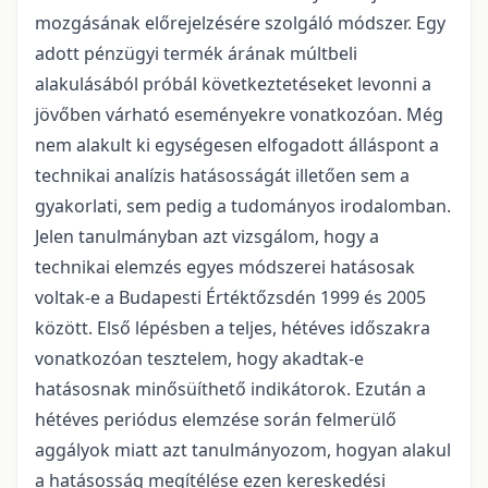
mozgásának előrejelzésére szolgáló módszer. Egy
adott pénzügyi termék árának múltbeli
alakulásából próbál következtetéseket levonni a
jövőben várható eseményekre vonatkozóan. Még
nem alakult ki egységesen elfogadott álláspont a
technikai analízis hatásosságát illetően sem a
gyakorlati, sem pedig a tudományos irodalomban.
Jelen tanulmányban azt vizsgálom, hogy a
technikai elemzés egyes módszerei hatásosak
voltak-e a Budapesti Értéktőzsdén 1999 és 2005
között. Első lépésben a teljes, hétéves időszakra
vonatkozóan tesztelem, hogy akadtak-e
hatásosnak minősüíthető indikátorok. Ezután a
hétéves periódus elemzése során felmerülő
aggályok miatt azt tanulmányozom, hogyan alakul
a hatásosság megítélése ezen kereskedési