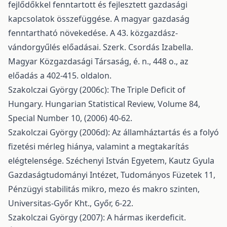
fejlődőkkel fenntartott és fejlesztett gazdasági
kapcsolatok összefüggése. A magyar gazdaság
fenntartható növekedése. A 43. közgazdász-
vándorgyűlés előadásai. Szerk. Csordás Izabella.
Magyar Közgazdasági Társaság, é. n., 448 o., az
előadás a 402-415. oldalon.
Szakolczai György (2006c): The Triple Deficit of
Hungary. Hungarian Statistical Review, Volume 84,
Special Number 10, (2006) 40-62.
Szakolczai György (2006d): Az államháztartás és a folyó
fizetési mérleg hiánya, valamint a megtakarítás
elégtelensége. Széchenyi István Egyetem, Kautz Gyula
Gazdaságtudományi Intézet, Tudományos Füzetek 11,
Pénzügyi stabilitás mikro, mezo és makro szinten,
Universitas-Győr Kht., Győr, 6-22.
Szakolczai György (2007): A hármas ikerdeficit.