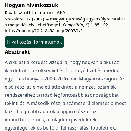
Hogyan hivatkozzuk
Kiválasztott formátum:
APA
Szakolczai, G. (2007). A magyar gazdaság egyensúlyzavarai és
a megoldás elvi lehetősége1.
Competitio
,
6
(1), 85-102.
https://doi.org/10.21845/comp/2007/1/5
Hivatkozási formátumok
Absztrakt
A cikk azt a kérdést vizsgálja, hogy hogyan alakul az
ikerdeficit – a költségvetés és a folyó fizetési mérleg
együttes hiánya – 2000–2006-ban Magyarországon. Az
első rész, az elméleti áttekintés a nemzeti számlák
rendszeréhez tartozó legfontosabb azonosságokat
tekinti át. A második rész, a számszerű elemzés a most
közölt legújabb adatok alapján először az
importtöbbletnek, a tulajdoni jövedelmek
egyenlegének és belföldi felhasználási többletnek,