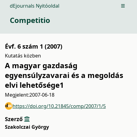
dEjournals Nyitóoldal
Open m
Competitio
Évf. 6 szám 1 (2007)
Kutatás közben
A magyar gazdaság
egyensúlyzavarai és a megoldás
elvi lehetősége1
Megjelent:
2007-06-18
https://doi.org/10.21845/comp/2007/1/5
Szerző
Szakolczai György