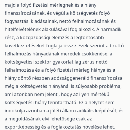
majd a folyó fizetési mérlegnek és a hiány
finanszírozásának, és végül a költségvetés folyó
fogyasztási kiadásainak, nettó felhalmozásának és
hitelfelvételének alakulásával foglalkozik. A harmadik
rész, a közgazdasági elemzés a legfontosabb
következtetéseket foglalja össze. Ezek szerint a bruttó
felhalmozás hányadának meredek csökkenése, a
költségvetési szektor gyakorlatilag zérus nettó
felhalmozása és a folyó fizetési mérleg hiánya és a
hiány döntő részben adóssággeneráló finanszírozása
még a költségvetés hiányánál is súlyosabb probléma,
ami azonban nem jelenti, hogy az ilyen mértékű
költségvetési hiány fenntartható. Ez a helyzet sem
indokolja azonban a jóléti állam radikális leépítését, és
a megoldásának elvi lehetősége csak az
exportképesség és a foglakoztatás növelése lehet.