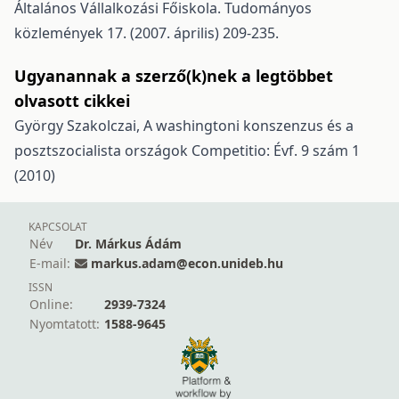
Általános Vállalkozási Főiskola. Tudományos
közlemények 17. (2007. április) 209-235.
Ugyanannak a szerző(k)nek a legtöbbet
olvasott cikkei
György Szakolczai,
A washingtoni konszenzus és a
posztszocialista országok
Competitio: Évf. 9 szám 1
(2010)
KAPCSOLAT
Név
Dr. Márkus Ádám
E-mail:
markus.adam@econ.unideb.hu
ISSN
Online:
2939-7324
Nyomtatott:
1588-9645