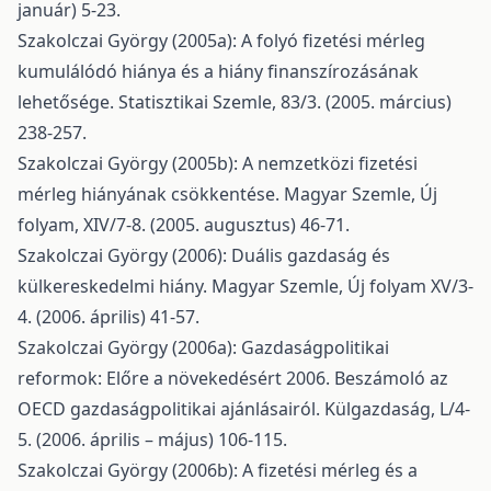
január) 5-23.
Szakolczai György (2005a): A folyó fizetési mérleg
kumulálódó hiánya és a hiány finanszírozásának
lehetősége. Statisztikai Szemle, 83/3. (2005. március)
238-257.
Szakolczai György (2005b): A nemzetközi fizetési
mérleg hiányának csökkentése. Magyar Szemle, Új
folyam, XIV/7-8. (2005. augusztus) 46-71.
Szakolczai György (2006): Duális gazdaság és
külkereskedelmi hiány. Magyar Szemle, Új folyam XV/3-
4. (2006. április) 41-57.
Szakolczai György (2006a): Gazdaságpolitikai
reformok: Előre a növekedésért 2006. Beszámoló az
OECD gazdaságpolitikai ajánlásairól. Külgazdaság, L/4-
5. (2006. április – május) 106-115.
Szakolczai György (2006b): A fizetési mérleg és a