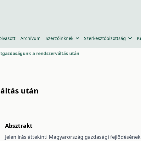
olvasott
Archívum
Szerzőinknek
Szerkesztőbizottság
K
gazdaságunk a rendszerváltás után
áltás után
Absztrakt
Jelen írás áttekinti Magyarország gazdasági fejlődésének 