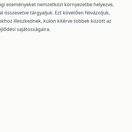
ági eseményeket nemzetközi környezetbe helyezve,
l összevetve tárgyaljuk. Ezt követően felvázoljuk,
khoz illeszkednek, külön kitérve többek között az
ejlődési sajátosságaira.