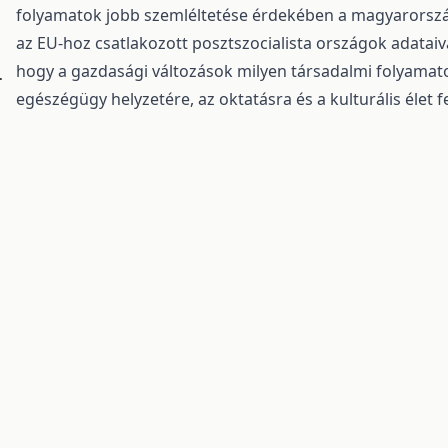
folyamatok jobb szemléltetése érdekében a magyarorsz
az EU-hoz csatlakozott posztszocialista országok adataiva
hogy a gazdasági változások milyen társadalmi folyamato
.
egészégügy helyzetére, az oktatásra és a kulturális élet f