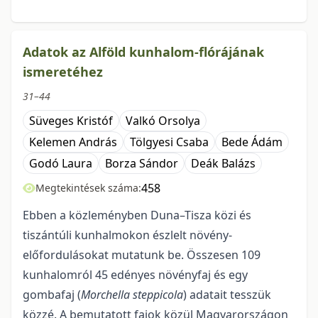
Adatok az Alföld kunhalom-flórájának
ismeretéhez
31–44
Süveges Kristóf
Valkó Orsolya
Kelemen András
Tölgyesi Csaba
Bede Ádám
Godó Laura
Borza Sándor
Deák Balázs
458
Megtekintések száma:
Ebben a közleményben Duna–Tisza közi és
tiszántúli kunhalmokon észlelt növény-
előfordulásokat mutatunk be. Összesen 109
kunhalomról 45 edényes növényfaj és egy
gombafaj (
Morchella steppicola
) adatait tesszük
közzé. A bemutatott fajok közül Magyarországon