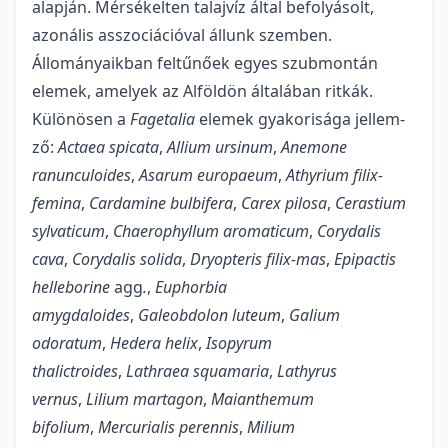
alapján. Mérsékelten talajvíz által befo­lyásolt,
azonális asszociációval állunk szemben.
Állományaikban feltűnőek egyes szubmontán
elemek, amelyek az Alföldön általában ritkák.
Különösen a
Fagetalia
elemek gyakorisága jellem­
ző:
Actaea spicata
,
Allium ursinum
,
Anemone
ranunculoides
,
Asarum europaeum
,
Athyrium filix-
femina
,
Cardamine bulbifera
,
Carex pilosa
,
Cerastium
sylvaticum
,
Chaerophyllum aromaticum
,
Corydalis
cava
,
Corydalis solida
,
Dryopteris filix-mas
,
Epipactis
helleborine
agg
.
,
Euphorbia
amygdaloides
,
Galeobdolon luteum
,
Galium
odoratum
,
Hedera helix
,
Isopyrum
thalictroides
,
Lathraea squamaria
,
Lathyrus
vernus
,
Lilium martagon
,
Maianthemum
bifolium
,
Mercurialis perennis
,
Milium