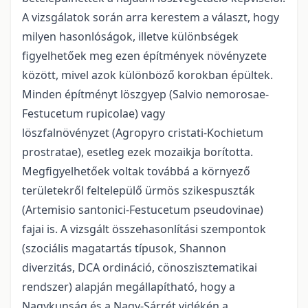
A vizsgálatok során arra kerestem a választ, hogy
milyen hasonlóságok, illetve különbségek
figyelhetőek meg ezen építmények növényzete
között, mivel azok különböző korokban épültek.
Minden építményt löszgyep (Salvio nemorosae-
Festucetum rupicolae) vagy
löszfalnövényzet (Agropyro cristati-Kochietum
prostratae), esetleg ezek mozaikja borította.
Megfigyelhetőek voltak továbbá a környező
területekről feltelepülő ürmös szikespuszták
(Artemisio santonici-Festucetum pseudovinae)
fajai is. A vizsgált összehasonlítási szempontok
(szociális magatartás típusok, Shannon
diverzitás, DCA ordináció, cönoszisztematikai
rendszer) alapján megállapítható, hogy a
Nagykunság és a Nagy-Sárrét vidékén a