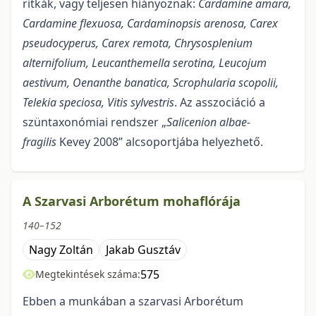
ritkák, vagy teljesen hiányoznak:
Cardamine amara,
Cardamine flexuosa, Cardaminopsis arenosa, Carex
pseudocyperus, Carex remota, Chrysosplenium
alternifolium, Leucanthemella serotina, Leucojum
aestivum, Oenanthe banatica, Scrophularia scopolii,
Telekia speciosa, Vitis sylvestris
. Az asszociáció a
szüntaxonómiai rendszer „
Salicenion albae-
fragilis
Kevey 2008” alcsoportjába helyezhető.
A Szarvasi Arborétum mohaflórája
140–152
Nagy Zoltán
Jakab Gusztáv
575
Megtekintések száma:
Ebben a munkában a szarvasi Arborétum