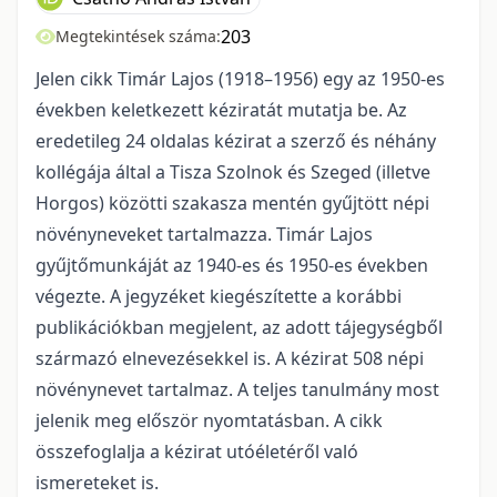
203
Megtekintések száma:
Jelen cikk Timár Lajos (1918–1956) egy az 1950-es
években keletkezett kéziratát mutatja be. Az
eredetileg 24 oldalas kézirat a szerző és néhány
kollégája által a Tisza Szolnok és Szeged (illetve
Horgos) közötti szakasza mentén gyűjtött népi
növényneveket tartalmazza. Timár Lajos
gyűjtőmunkáját az 1940-es és 1950-es években
végezte. A jegyzéket kiegészítette a korábbi
publikációkban megjelent, az adott tájegységből
származó elnevezésekkel is. A kézirat 508 népi
növénynevet tartalmaz. A teljes tanulmány most
jelenik meg először nyomtatásban. A cikk
összefoglalja a kézirat utóéletéről való
ismereteket is.