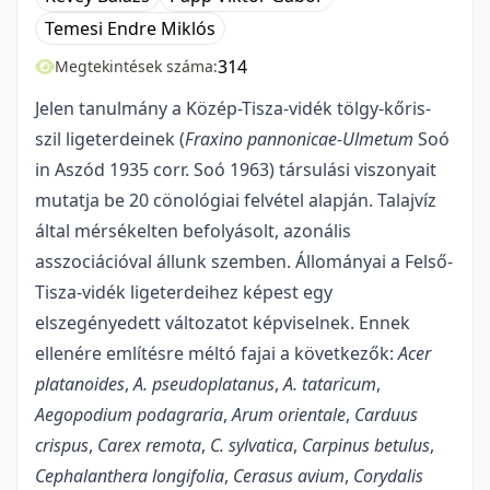
Temesi Endre Miklós
314
Megtekintések száma:
Jelen tanulmány a Közép-Tisza-vidék tölgy-kőris-
szil ligeterdeinek (
Fraxino panno­nicae-Ulmetum
Soó
in Aszód 1935 corr. Soó 1963) társulási viszonyait
mutatja be 20 cönológiai felvétel alapján. Talajvíz
által mérsékelten befolyásolt, azonális
asszociációval állunk szemben. Állományai a Felső-
Tisza-vidék ligeterdeihez képest egy
elszegényedett változatot képviselnek. Ennek
ellenére emlí­tésre méltó fajai a következők:
Acer
platanoides
,
A. pseudoplatanus
,
A. tataricum
,
Aegopodium po­dagraria
,
Arum orientale
,
Carduus
crispus
,
Carex remota
,
C. sylvatica
,
Carpinus betulus
,
Cephalanthera longifolia
,
Cerasus avium
,
Corydalis