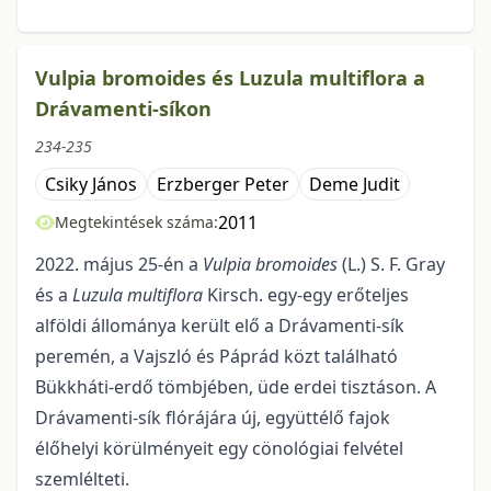
Vulpia bromoides és Luzula multiflora a
Drávamenti-síkon
234-235
Csiky János
Erzberger Peter
Deme Judit
2011
Megtekintések száma:
2022. május 25-én a
Vulpia bromoides
(L.) S. F. Gray
és a
Luzula multiflora
Kirsch. egy-egy erőteljes
alföldi állománya került elő a Drávamenti-sík
peremén, a Vajszló és Páprád közt található
Bükkháti-erdő tömbjében, üde erdei tisztáson. A
Drávamenti-sík flórájára új, együttélő fajok
élőhelyi körülményeit egy cönológiai felvétel
szemlélteti.