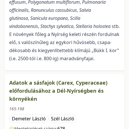
effusum
,
Polygonatum multiflorum
,
Pulmonaria
officinalis
,
Ranunculus cassubicus
,
Salvia
glutinosa
,
Sanicula europaea
,
Scilla
vindobonensis
,
Stachys sylvatica
,
Stellaria holostea
stb.
E növények főleg a Nyírség keleti részén fordulnak
elő, s valószínűleg az egykori hűvösebb, csapa­
dékosabb és kiegyenlítettebb klímájú „Bükk I. kor”
(i.e. 2500-tól i.e. 800-ig) maradványfajai.
Adatok a sásfajok (Carex, Cyperaceae)
előfordulásához a Dél-Nyírségben és
környékén
165-198
Demeter László
Szél László
678
Megtekintések száma: