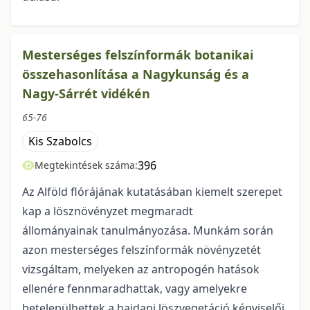
Mesterséges felszínformák botanikai
összehasonlítása a Nagykunság és a
Nagy-Sárrét vidékén
65-76
Kis Szabolcs
396
Megtekintések száma:
Az Alföld flórájának kutatásában kiemelt szerepet
kap a lösznövényzet megmaradt
állományainak tanulmányozása. Munkám során
azon mesterséges felszínformák növényzetét
vizsgáltam, melyeken az antropogén hatások
ellenére fennmaradhattak, vagy amelyekre
betelepülhettek a hajdani löszvegetáció képviselői.