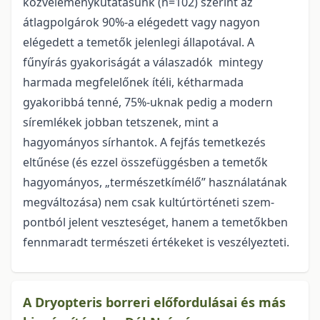
közvéleménykutatá­sunk (n=102) szerint az
átlagpolgárok 90%-a elégedett vagy nagyon
elégedett a temetők jelenlegi álla­potával. A
fűnyírás gyakoriságát a válaszadók mintegy
harmada megfelelőnek ítéli, kétharmada
gyakoribbá tenné, 75%-uknak pedig a modern
síremlékek job­ban tetszenek, mint a
hagyományos sír­hantok. A fejfás temetkezés
eltűnése (és ezzel összefüggésben a temetők
hagyományos, „természetkí­mélő” használatának
megváltozása) nem csak kultúrtörténeti szem­
pontból jelent veszteséget, hanem a temetőkben
fennmaradt természeti értékeket is veszélyezteti.
A Dryopteris borreri előfordulásai és más