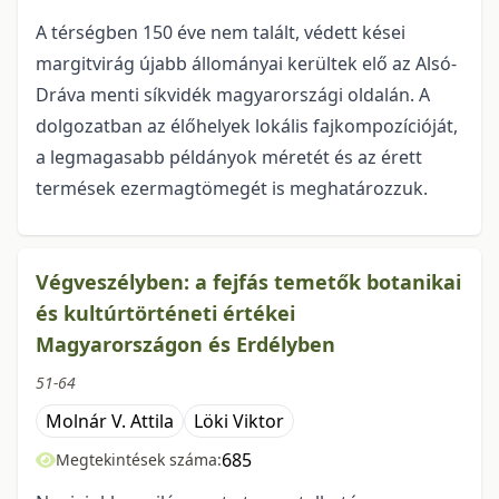
A térségben 150 éve nem talált, védett kései
margitvirág újabb állományai kerültek elő az Alsó-
Dráva menti síkvidék magyarországi oldalán. A
dolgozatban az élőhelyek lokális fajkompozíció­ját,
a legmagasabb példányok méretét és az érett
termések ezermagtömegét is meghatározzuk.
Végveszélyben: a fejfás temetők botanikai
és kultúrtörténeti értékei
Magyarországon és Erdélyben
51-64
Molnár V. Attila
Löki Viktor
685
Megtekintések száma: