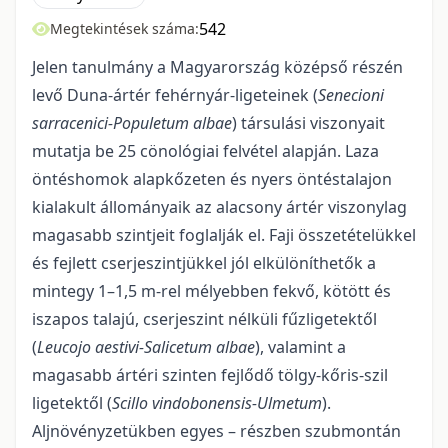
542
Megtekintések száma:
Jelen tanulmány a Magyarország középső részén
levő Duna-ártér fehérnyár-ligeteinek (
Senecioni
sarracenici-Populetum albae
) társulási viszonyait
mutatja be 25 cönológiai felvétel alapján. Laza
öntéshomok alapkőzeten és nyers öntéstalajon
kialakult állományaik az alacsony ártér viszonylag
magasabb szintjeit foglalják el. Faji összetételükkel
és fejlett cserjeszintjükkel jól elkülöníthetők a
mintegy 1–1,5 m-rel mélyebben fekvő, kötött és
iszapos talajú, cserjeszint nélküli fűzligetektől
(
Leucojo aestivi-Salicetum albae
), valamint a
magasabb ártéri szinten fejlődő tölgy-kőris-szil
ligetektől (
Scillo vindobonensis-Ulmetum
).
Aljnövényzetükben egyes – részben szubmontán