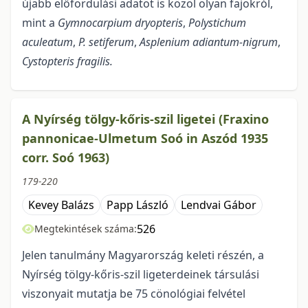
újabb előfordulási adatot is közöl olyan fajokról,
mint a
Gymnocarpium dryopteris
,
Polystichum
aculeatum
,
P. setiferum
,
Asplenium adiantum-nigrum
,
Cystopteris fragilis.
A Nyírség tölgy-kőris-szil ligetei (Fraxino
pannonicae-Ulmetum Soó in Aszód 1935
corr. Soó 1963)
179-220
Kevey Balázs
Papp László
Lendvai Gábor
526
Megtekintések száma:
Jelen tanulmány Magyarország keleti részén, a
Nyírség tölgy-kőris-szil ligeterde­inek társulási
viszonyait mutatja be 75 cönológiai felvétel