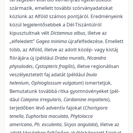
származik, emellett további szór­ványadatokat
közlünk az Alföld számos pontjáról. Eredményeink
közül legjelentő­sebbek a Dél-Tiszántúlról
kipusztultnak vélt
Dictamnus albus
, illetve az
„elfeledett”
Gagea minima
újra­felfedezése. Emellett
több, az Alföld, illetve az adott közép- vagy kistáj
flórájára új (pél­dául
Draba muralis
,
Nicandra
physalodes
,
Cystopteris fragilis
), illetve regionálisan
veszélyez­tetett faj adatát (például
Inula
helenium
,
Ophioglossum vulgatum
) ismertetjük.
Bemutatunk továbbá ritka gyomnövényeket (pél­
dául
Calepina irregularis
,
Cardamine impatiens
),
terjedő­ben lévő adventív fajokat (
Chorispora
tenella
,
Euphorbia maculata
,
Phytolacca
americana
,
Ph. esculenta
,
Sicyos angulata
), illetve az
adott térségben feltűnően alultérképezett fajokat