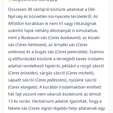
Összesen 38 sásfajról közlünk adatokat a Dél-
Nyírség és közvetlen környezete területé­ről. Az
Alföldön korábban le nem írt vagy ritkaságnak
számító fajok néhány állományát is kimutattuk,
mint a Buxbaum-sás (
Carex buxbaumii
), az északi
sás (
Carex hartmanii
), az árnyéki sás (
Carex
umbrosa
) és a bugás sás (
Carex paniculata
). Számos
új előfordulást közlünk a térségből kevés irodalmi
adattal rendelkező fajokról, például a rezgő sásról
(
Carex brizoides
), sárgás sásról (
Carex michelii
),
sápadt sásról (
Carex pallescens
), nyúlánk sásról
(
Carex elongata
). A korábbi irodalmakban említett
hét fajt viszont nem sikerült észlelnünk az elmúlt
13 év során. Herbáriumi adatok igazolták, hogy a
fekete sás (
Carex nigra
) régebbi helyi adatainak egy