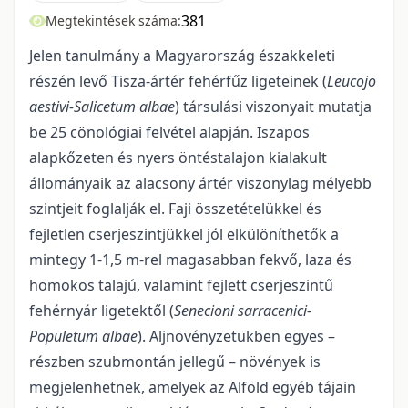
381
Megtekintések száma:
Jelen tanulmány a Magyarország északkeleti
részén levő Tisza-ártér fehérfűz ligeteinek (
Leucojo
aestivi-Salicetum albae
) társulási viszonyait mutatja
be 25 cönológiai felvétel alapján. Iszapos
alapkőzeten és nyers öntéstalajon kialakult
állományaik az alacsony ártér viszonylag mélyebb
szintjeit foglalják el. Faji összetételükkel és
fejletlen cserjeszintjükkel jól elkülöníthetők a
mintegy 1-1,5 m-rel magasabban fekvő, laza és
homokos talajú, valamint fejlett cserjeszintű
fehérnyár ligetektől (
Senecioni sarracenici-
Populetum albae
). Aljnövényzetükben egyes –
részben szubmontán jellegű – növények is
megjelenhetnek, amelyek az Alföld egyéb tájain