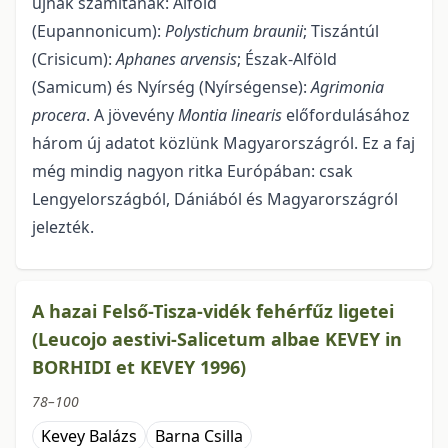
újnak számítanak: Alföld
(Eupannonicum):
Polystichum braunii
; Tiszántúl
(Crisicum):
Aphanes arvensis
; Észak-Alföld
(Samicum) és Nyírség (Nyírségense):
Agrimonia
procera
. A jövevény
Montia linearis
előfordulásához
három új adatot közlünk Magyarországról. Ez a faj
még mindig nagyon ritka Európában: csak
Lengyelországból, Dániából és Magyarországról
jelezték.
A hazai Felső-Tisza-vidék fehérfűz ligetei
(Leucojo aestivi-Salicetum albae KEVEY in
BORHIDI et KEVEY 1996)
78–100
Kevey Balázs
Barna Csilla