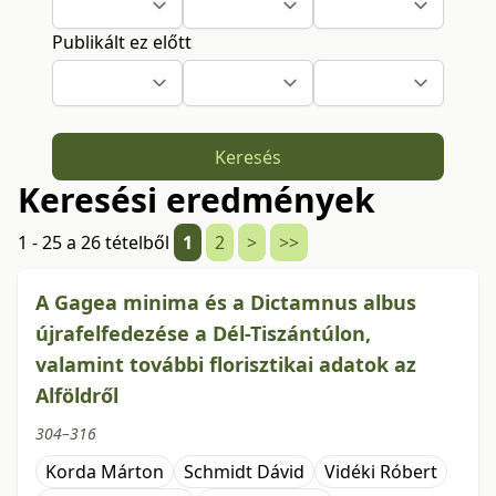
Publikált ez előtt
Keresés
Keresési eredmények
1 - 25 a 26 tételből
1
2
>
>>
A Gagea minima és a Dictamnus albus
újrafelfedezése a Dél-Tiszántúlon,
valamint további florisztikai adatok az
Alföldről
304–316
Korda Márton
Schmidt Dávid
Vidéki Róbert