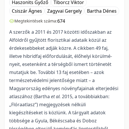
Haszonits Győző
Tiborcz Viktor
Csiszár Ágnes
Zagyvai Gergely
Bartha Dénes
674
Megtekintések száma:
A szerzők a 2011 és 2017 közötti időszakban az
Alföldről gyűjtött floriszti­kai adataik közül az
érdekesebbeket adják közre. A cikkben 49 faj,
illetve hibridfaj előfordu­lását, élőhelyi körülmé­
nyeit, esetenként a térségből ismert történetét
mutatjuk be. További 13 faj esetében – azok
természet­védelmi jelentősége miatt – a
Magyarország edényes nö­vényfajainak elterjedési
atlaszához (Bartha
et al.
2015, a továbbiakban:
„Flóraatlasz”) meg­jegyzések nélküli
kiegészítéseket is közlünk. A tárgyalt adatok
többsége a Gyula, Békéscsaba és Doboz
térségében elterülő keményfás ligeterdőkből