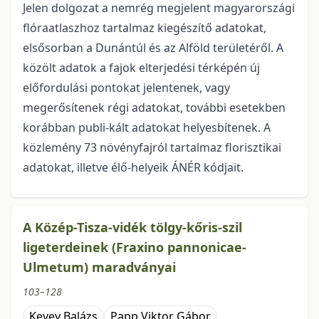
Jelen dolgozat a nemrég megjelent magyarországi
flóraatlaszhoz tartalmaz kiegészítő adatokat,
elsősorban a Dunántúl és az Alföld területéről. A
közölt adatok a fajok elterjedési térképén új
előfordulási pontokat jelentenek, vagy
megerősítenek régi adatokat, további esetekben
korábban publi-kált adatokat helyesbítenek. A
közlemény 73 növényfajról tartalmaz florisztikai
adatokat, illetve élő-helyeik ÁNÉR kódjait.
A Közép-Tisza-vidék tölgy-kőris-szil
ligeterdeinek (Fraxino pannonicae-
Ulmetum) maradványai
103–128
Kevey Balázs
Papp Viktor Gábor