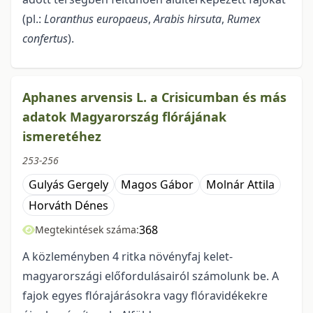
(pl.:
Loranthus europaeus
,
Arabis hirsuta
,
Rumex
confertus
).
Aphanes arvensis L. a Crisicumban és más
adatok Magyarország flórájának
ismeretéhez
253-256
Gulyás Gergely
Magos Gábor
Molnár Attila
Horváth Dénes
368
Megtekintések száma:
A közleményben 4 ritka növényfaj kelet-
magyarországi előfordulásairól számolunk be. A
fajok egyes flórajárásokra vagy flóravidékekre