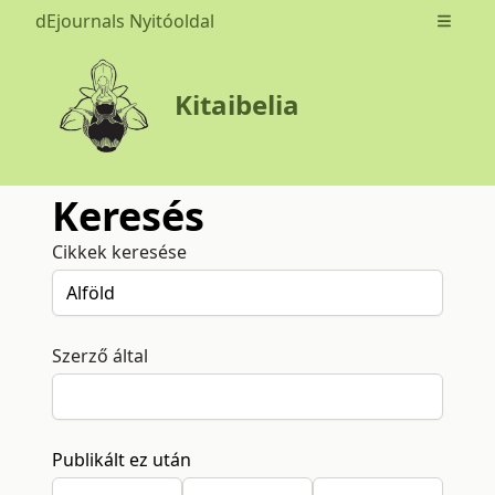
dEjournals Nyitóoldal
Open m
Kitaibelia
Keresés
Cikkek keresése
Szerző által
Publikált ez után