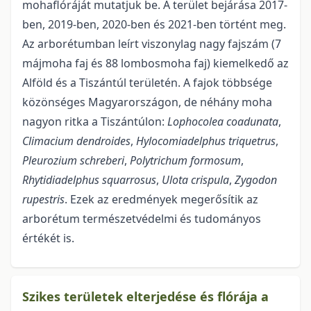
mohaflóráját mutatjuk be. A terület bejárása 2017-
ben, 2019-ben, 2020-ben és 2021-ben történt meg.
Az arborétumban leírt viszonylag nagy fajszám (7
májmoha faj és 88 lombosmoha faj) kiemelkedő az
Alföld és a Tiszántúl területén. A fajok többsége
közönséges Magyarországon, de néhány moha
nagyon ritka a Tiszántúlon:
Lophocolea coadunata
,
Climacium dendroides
,
Hylocomiadelphus triquetrus
,
Pleurozium schreberi
,
Polytrichum formosum
,
Rhytidiadelphus squarrosus
,
Ulota crispula
,
Zygodon
rupestris
. Ezek az eredmények megerősítik az
arborétum természetvédelmi és tudományos
értékét is.
Szikes területek elterjedése és flórája a