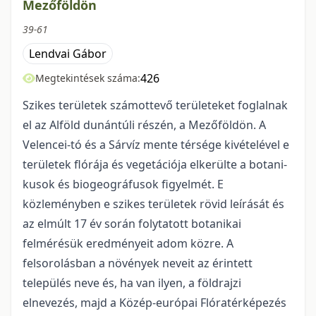
Mezőföldön
39-61
Lendvai Gábor
426
Megtekintések száma:
Szikes területek számottevő területeket foglalnak
el az Alföld dunántúli részén, a Mezőföl­dön. A
Velencei-tó és a Sárvíz mente térsége kivételével e
területek flórája és vegetációja elkerülte a botani­
kusok és biogeográfusok figyelmét. E
közleményben e szikes területek rövid leírását és
az elmúlt 17 év során folytatott botanikai
felmérésük eredményeit adom közre. A
felsorolásban a növények neveit az érin­tett
település neve és, ha van ilyen, a földrajzi
elnevezés, majd a Közép-európai Flóratérképezés