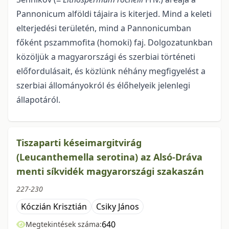
Pannonicum alföldi tájaira is kiterjed. Mind a keleti
elterjedési terüle­tén, mind a Pannonicumban
főként pszammofita (homoki) faj. Dolgozatunkban
közöljük a magyarországi és szerbiai történeti
előfordulásait, és közlünk néhány megfigyelést a
szerbiai állományokról és élőhelyeik jelenlegi
állapotáról.
Tiszaparti késeimargitvirág
(Leucanthemella serotina) az Alsó-Dráva
menti síkvidék magyarországi szakaszán
227-230
Kóczián Krisztián
Csiky János
640
Megtekintések száma: