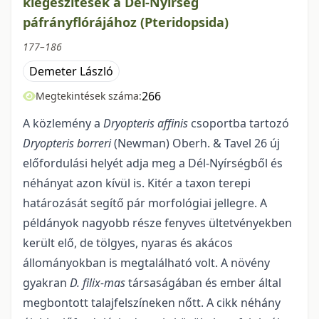
kiegészítések a Dél-Nyírség
páfrányflórájához (Pteridopsida)
177–186
Demeter László
266
Megtekintések száma:
A közlemény a
Dryopteris affinis
csoportba tartozó
Dryopteris borreri
(Newman) Oberh. & Tavel 26 új
előfordulási helyét adja meg a Dél-Nyírségből és
néhányat azon kívül is. Kitér a taxon terepi
határozását segítő pár morfológiai jellegre. A
példányok nagyobb része fenyves ültetvényekben
került elő, de tölgyes, nyaras és akácos
állományokban is megtalálható volt. A növény
gyakran
D. filix-mas
társaságában és ember által
megbontott talajfelszíneken nőtt. A cikk néhány