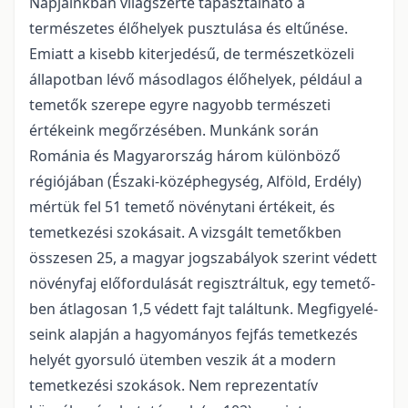
Napjainkban világszerte tapasztalható a
természetes élőhelyek pusztulása és eltűnése.
Emiatt a kisebb kiterjedésű, de természetközeli
állapotban lévő másodlagos élőhe­lyek, például a
temetők szerepe egyre nagyobb természeti
értékeink megőrzésében. Munkánk során
Románia és Magyarország három különböző
régiójában (Északi-középhegység, Alföld, Erdély)
mértük fel 51 temető növénytani ér­tékeit, és
temetkezési szokásait. A vizsgált temetőkben
összesen 25, a magyar jogszabályok szerint vé­dett
növényfaj előfordulását regisztráltuk, egy temető­
ben átlagosan 1,5 védett fajt találtunk. Megfigyelé­
seink alapján a hagyományos fejfás temetkezés
helyét gyorsuló ütemben veszik át a modern
temetkezési szokások. Nem reprezentatív