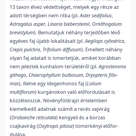
13 taxon élvez védettséget, melyek egy része az
adott térségben nem ritka (pl.
Aster sedifolius
,
Astragalus asper
,
Li­naria biebersteinii
,
Ornithogalum
brevistylum
). Bemutatjuk néhány terjedőben lévő
egyéves faj újabb lokalitásait (pl.
Aegilops cylindrica
,
Crepis pulchra
,
Trifolium diffusum
). Emellett néhány
olyan faj adatait is ismertetjük, amiket korábban
nem jeleztek kunhalom területéről (pl.
Agrostemma
githago
,
Chae­rophyllum bulbosum,
Dryopteris filix-
mas
), illetve egy idegenhonos faj (
Lolium
multiflorum
) kurgánokon való előfordulásait is
közzétesszük. Növényföldrajzi értelemben
kiemelkedő adatnak számít a recés vajvirág
(
Orobanche reticulata
) kengyeli és a borzas
csajkavirág (
Oxytropis pilosa
) tömörkényi előfor­
dulása.