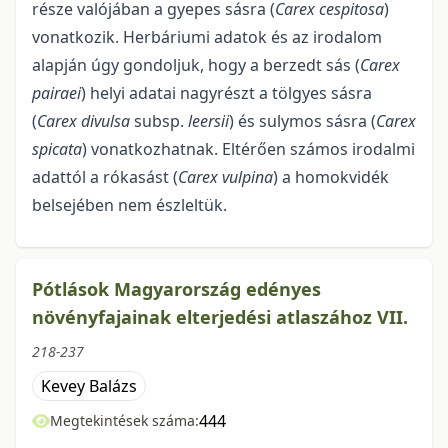
része valójában a gyepes sásra (
Carex cespitosa
)
vonatkozik. Herbá­riumi adatok és az irodalom
alapján úgy gondoljuk, hogy a berzedt sás (
Carex
pairaei
) helyi adatai nagyrészt a tölgyes sásra
(
Carex divulsa
subsp.
leersii
) és sulymos sásra (
Carex
spicata
) vonatkozhatnak. Eltérően számos irodalmi
adattól a rókasást (
Carex vulpina
) a homokvidék
belsejében nem észleltük.
Pótlások Magyarország edényes
növényfajainak elterjedési atlaszához VII.
218-237
Kevey Balázs
444
Megtekintések száma: