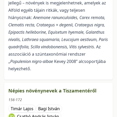
jellegű – növények is megje­lenhetnek, amelyek az
Alföld egyéb tájain ritkák, vagy teljesen
hiányoznak:
Anemone ranunculoides, Carex remota,
Clematis recta, Crataegus
×
degenii, Crataegus nigra,
Epipactis helleborine, Equisetum
hyemale, Galanthus
nivalis, Lathraea squamaria, Leucojum aestivum, Paris
quadrifolia, Scilla vindobonensis, Vitis sylvestris
. Az
asszociáció a szüntaxonómiai rendszer
„
Populenion nigro-albae
Kevey 2008” alcsoportjába
helyezhető.
Népies növénynevek a Tiszamentéről
156-172
Timár Lajos
Bagi István
Csathó András István