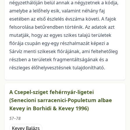
négyzethá­lóján belül annak a négyzetnek a kódja,
amelybe a lelőhely esik, valamint néhány faj
esetében az első észle­lés évszáma követi. A fajok
felsorolása betűrendben történik. Az adatok azt
mutatják, hogy az egyes szikes talajú területek
flórája csupán egy-egy részhalmazát képezi a
Sárvíz menti szikesek flórájának, ami feltehe­tőleg
részben a területek fragmentáltságának és a
részleges élőhelyvesztésnek tulajdonítható.
A Csepel-sziget fehérnyár-ligetei
(Senecioni sarracenici-Populetum albae
Kevey in Borhidi & Kevey 1996)
57–78
Kevey Balázs