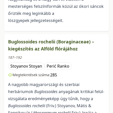
mesterséges felszíniformák közül az ókori sáncok
őrizték meg leginkább a
löszgyepek jellegzetességeit.
Buglossoides rochelii (Boraginaceae) –
kiegészítés az Alföld flórájához
187–192
Stoyanov Stoyan
Perić Ranko
285
Megtekintések száma:
A nagyobb magyarországi és szerbiai
herbáriumok
Buglossoides
anyagának kritikai felül­
vizsgálata eredményeképp úgy tűnik, hogy a
Buglossoides rochelii
(Friv.) Stoyanov, Mátis &
Sennikov (≡
Lithospermum rochelii
Friv.) áreája a