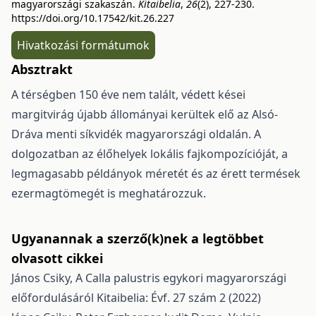
magyarországi szakaszán.
Kitaibelia
,
26
(2), 227-230.
https://doi.org/10.17542/kit.26.227
Hivatkozási formátumok
Absztrakt
A térségben 150 éve nem talált, védett kései
margitvirág újabb állományai kerültek elő az Alsó-
Dráva menti síkvidék magyarországi oldalán. A
dolgozatban az élőhelyek lokális fajkompozíció­ját, a
legmagasabb példányok méretét és az érett termések
ezermagtömegét is meghatározzuk.
Ugyanannak a szerző(k)nek a legtöbbet
olvasott cikkei
János Csiky,
A Calla palustris egykori magyarországi
előfordulásáról
Kitaibelia: Évf. 27 szám 2 (2022)