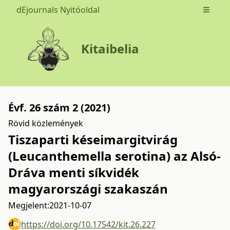
dEjournals Nyitóoldal
Open m
Kitaibelia
Évf. 26 szám 2 (2021)
Rövid közlemények
Tiszaparti késeimargitvirág
(Leucanthemella serotina) az Alsó-
Dráva menti síkvidék
magyarországi szakaszán
Megjelent:
2021-10-07
https://doi.org/10.17542/kit.26.227