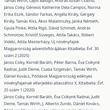
Tamás Wirth, Lajos Balogh, András István Csathó,
János Csiky, Génesis Katherine Dela Campos, Norina
Erika Eszik, Sándor Farkas, Angéla Király, Gergely
Király, Tamás Kiss, Ákos Malatinszky, Janka Németh,
Gyula Pinke, Attila Rigó, Dávid Schmidt, András
Schmotzer, Kristóf Süveges, Attila Takács, Róbert
Vidéki, Attila Mesterházy,
Új növényfajok
Magyarország adventívflórájában
Kitaibelia: Évf. 30
szám 2 (2025)
János Csiky, Kornél Baráth, Péter Barna, Éva Csikyné
Radnai, Judit Deme, Csaba Szigetvári, Tamás Wirth,
Dániel Kovács,
Pótlások Magyarország edényes
növényfajainak elterjedési atlaszához X.
Kitaibelia: Évf.
25 szám 1 (2020)
János Csiky, Kornél Baráth, Éva Csikyné Radnai, Judit
Deme, Tamás Wirth, J. Alberto Zurdo, Dániel Kovács,