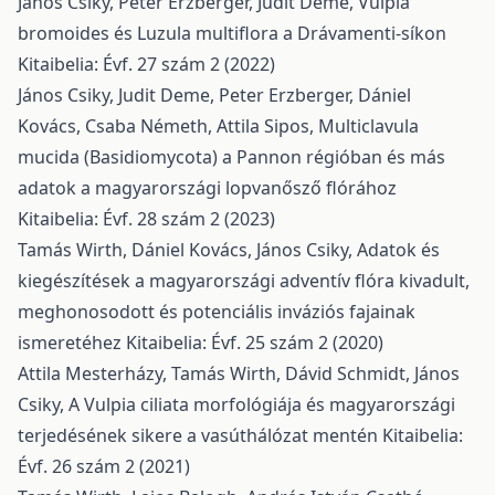
János Csiky, Peter Erzberger, Judit Deme,
Vulpia
bromoides és Luzula multiflora a Drávamenti-síkon
Kitaibelia: Évf. 27 szám 2 (2022)
János Csiky, Judit Deme, Peter Erzberger, Dániel
Kovács, Csaba Németh, Attila Sipos,
Multiclavula
mucida (Basidiomycota) a Pannon régióban és más
adatok a magyarországi lopvanősző flórához
Kitaibelia: Évf. 28 szám 2 (2023)
Tamás Wirth, Dániel Kovács, János Csiky,
Adatok és
kiegészítések a magyarországi adventív flóra kivadult,
meghonosodott és potenciális inváziós fajainak
ismeretéhez
Kitaibelia: Évf. 25 szám 2 (2020)
Attila Mesterházy, Tamás Wirth, Dávid Schmidt, János
Csiky,
A Vulpia ciliata morfológiája és magyarországi
terjedésének sikere a vasúthálózat mentén
Kitaibelia:
Évf. 26 szám 2 (2021)