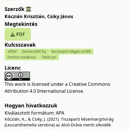
Szerzők
Kóczián Krisztián
,
Csiky János
Megtekintés
PDF
Kulcsszavak
alföld
bennszülött faj
kocsányos tölgyes erdők
Pannon-medence
Titelicum
Licenc
This work is licensed under a
Creative Commons
Attribution 4.0 International License
.
Hogyan hivatkozzuk
Kiválasztott formátum:
APA
Kóczián, K., & Csiky, J. (2021). Tiszaparti késeimargitvirág
(Leucanthemella serotina) az Alsó-Dráva menti síkvidék