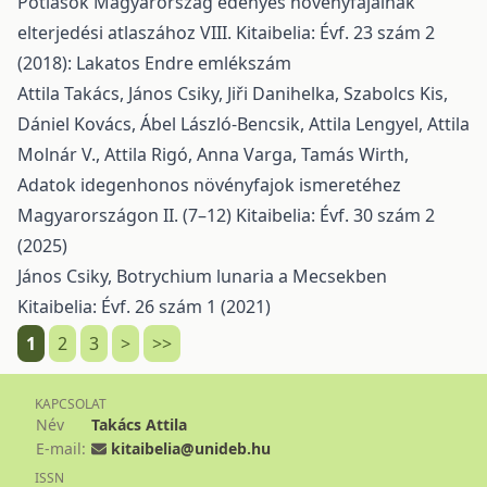
Pótlások Magyarország edényes növényfajainak
elterjedési atlaszához VIII.
Kitaibelia: Évf. 23 szám 2
(2018): Lakatos Endre emlékszám
Attila Takács, János Csiky, Jiři Danihelka, Szabolcs Kis,
Dániel Kovács, Ábel László-Bencsik, Attila Lengyel, Attila
Molnár V., Attila Rigó, Anna Varga, Tamás Wirth,
Adatok idegenhonos növényfajok ismeretéhez
Magyarországon II. (7–12)
Kitaibelia: Évf. 30 szám 2
(2025)
János Csiky,
Botrychium lunaria a Mecsekben
Kitaibelia: Évf. 26 szám 1 (2021)
1
2
3
>
>>
KAPCSOLAT
Név
Takács Attila
E-mail:
kitaibelia@unideb.hu
ISSN