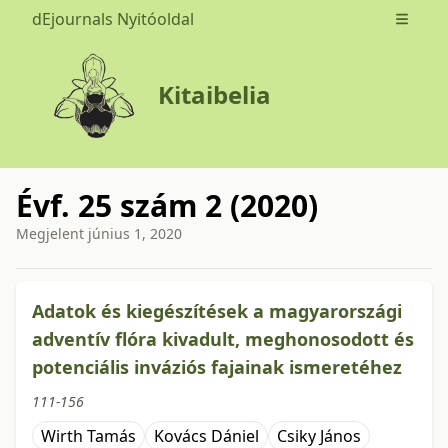
dEjournals Nyitóoldal
Open m
Kitaibelia
Évf. 25 szám 2 (2020)
Megjelent
június 1, 2020
issue.tableOfContents6a773
Adatok és kiegészítések a magyarországi
adventív flóra kivadult, meghonosodott és
potenciális inváziós fajainak ismeretéhez
111-156
Wirth Tamás
Kovács Dániel
Csiky János