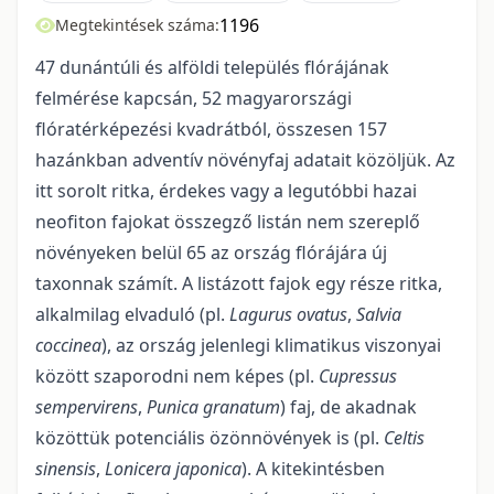
1196
Megtekintések száma:
47 dunántúli és alföldi település flórájának
felmérése kapcsán, 52 magyarországi
flóratérképezési kvadrátból, összesen 157
hazánkban adventív növényfaj adatait közöljük. Az
itt sorolt ritka, érdekes vagy a legutóbbi hazai
neofiton fajokat összegző listán nem szereplő
növényeken belül 65 az ország flórájára új
taxonnak számít. A listázott fajok egy része ritka,
alkalmilag elvaduló (pl.
Lagurus ovatus
,
Salvia
coccinea
), az ország jelenlegi klimatikus viszonyai
között szaporodni nem képes (pl.
Cupressus
sempervirens
,
Punica granatum
) faj, de akadnak
közöttük potenciális özönnövények is (pl.
Celtis
sinensis
,
Lonicera japonica
). A kitekintésben