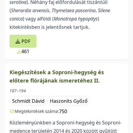
serotina
). Néhány faj előfordulását tiszántúli
(
Sherardia arvensis
,
Thymelaea passerina
,
Silene
conica
) vagy alföldi (
Monotropa hypopitys
)
kitekintésben is jelentősnek tartjuk.
PDF
461
Kiegészítések a Soproni-hegység és
előtere flórájának ismeretéhez II.
187–194
Schmidt Dávid
Haszonits Győző
750
Megtekintések száma:
Közleményünkben a Soproni-hegység és Soproni-
medence területén 2014 és 2020 között gyűjtött