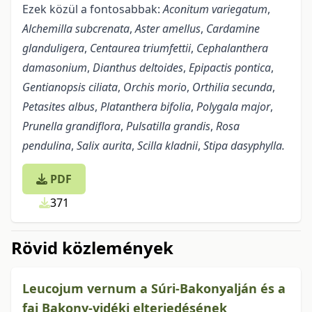
Ezek közül a fontosabbak:
Aconitum variegatum
,
Alchemilla subcrenata
,
Aster amellus
,
Cardamine
glanduligera
,
Centaurea triumfettii
,
Cephalanthera
damasonium
,
Dianthus deltoides
,
Epipactis pontica
,
Gentianopsis ciliata
,
Orchis morio
,
Orthilia secunda
,
Petasites albus
,
Platanthera bifolia
,
Polygala major
,
Prunella grandiflora
,
Pulsatilla grandis
,
Rosa
pendulina
,
Salix aurita
,
Scilla kladnii
,
Stipa dasyphylla.
PDF
371
Rövid közlemények
Leucojum vernum a Súri-Bakonyalján és a
faj Bakony-vidéki elterjedésének