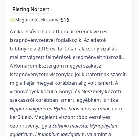
Riezing Norbert
516
Megtekintések száma:
A cikk elsősorban a Duna árterének vízi és
iszapnövényzetével foglalkozik. Az adatok
többnyire a 2019-es, tartósan alacsony vízállás
mellett végzett felmérések eredményeit tükrözik.
A Komárom-Esztergom megyei szakasz
iszapnövényzete viszonylag jól kutatottnak számít,
míg a Fejér megyei korábban alig volt ismert. A
vizinövények közül a Gönyű és Neszmély közötti
szakaszról korábban ismert, egyébként is ritka
Hippuris vulgaris
és
Hydrocharis morsus-ranae
nem
került elő. Megjelent viszont több veszélyes
özönnövény, így a
Salvinia molesta
,
Myriophyllum
aquaticum
,
Limnobium laevigatum
, valamint a