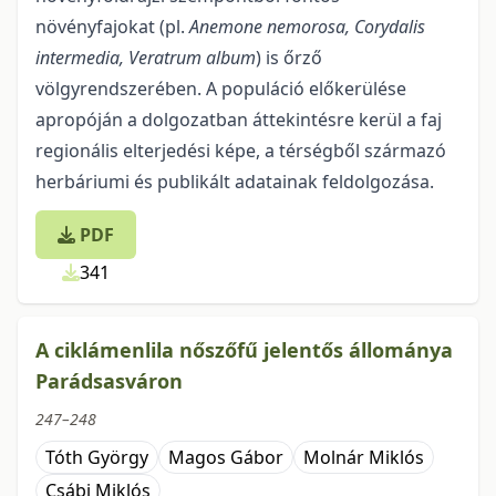
növényfajokat (pl.
Anemone nemorosa, Corydalis
intermedia, Veratrum album
) is őrző
völgyrendszerében. A populáció előkerülése
apropóján a dolgozatban áttekintésre kerül a faj
regionális elterjedési képe, a térségből származó
herbáriumi és publikált adatainak feldolgozása.
PDF
341
A ciklámenlila nőszőfű jelentős állománya
Parádsasváron
247–248
Tóth György
Magos Gábor
Molnár Miklós
Csábi Miklós