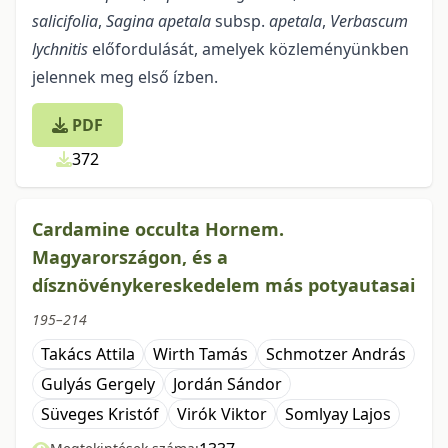
salicifolia
,
Sagina apetala
subsp.
apetala
,
Verbascum
lychnitis
előfordulását, amelyek közleményünkben
jelennek meg első ízben.
PDF
372
Cardamine occulta Hornem.
Magyarországon, és a
dísznövénykereskedelem más potyautasai
195–214
Takács Attila
Wirth Tamás
Schmotzer András
Gulyás Gergely
Jordán Sándor
Süveges Kristóf
Virók Viktor
Somlyay Lajos