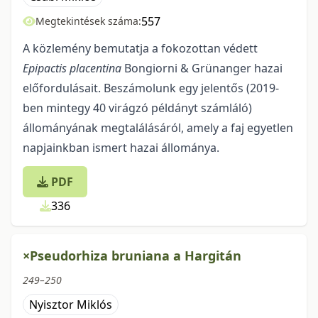
557
Megtekintések száma:
A közlemény bemutatja a fokozottan védett
Epipactis placentina
Bongiorni & Grünanger hazai
előfordulásait. Beszámolunk egy jelentős (2019-
ben mintegy 40 virágzó példányt számláló)
állományának megtalálá­sáról, amely a faj egyetlen
napjainkban ismert hazai állománya.
PDF
336
×Pseudorhiza bruniana a Hargitán
249–250
Nyisztor Miklós