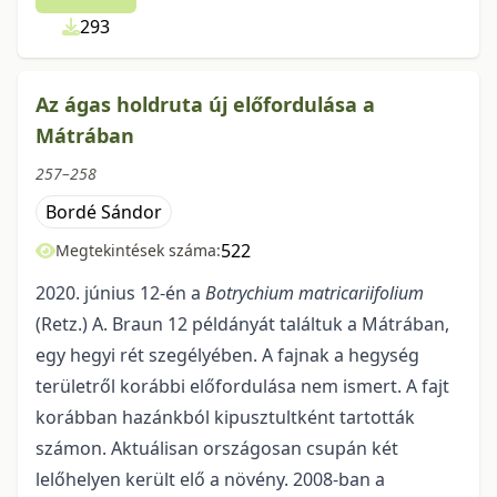
293
Az ágas holdruta új előfordulása a
Mátrában
257–258
Bordé Sándor
522
Megtekintések száma:
2020. június 12-én a
Botrychium matricariifolium
(Retz.) A. Braun 12 példányát talál­tuk a Mátrában,
egy hegyi rét szegélyében. A fajnak a hegység
területről korábbi előfordulása nem ismert. A fajt
korábban hazánkból kipusztultként tartották
számon. Aktuálisan országosan csupán két
lelőhelyen került elő a növény. 2008-ban a