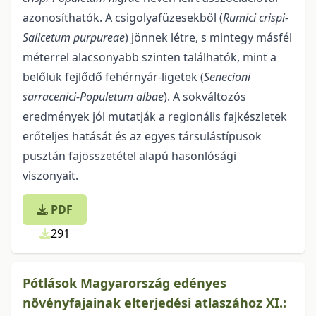
azonosíthatók. A csigolyafüzesekből (
Rumici crispi-
Salicetum purpureae
) jönnek létre, s mintegy másfél
méterrel alacsonyabb szinten találhatók, mint a
belőlük fejlődő fehérnyár-ligetek (
Senecioni
sarracenici-Populetum albae
). A sokváltozós
eredmények jól mutatják a regionális fajkészletek
erőteljes hatását és az egyes társulástípusok
pusztán fajösszetétel alapú hasonlósági
viszonyait.
PDF
291
Pótlások Magyarország edényes
növényfajainak elterjedési atlaszához XI.: