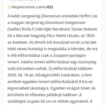
493
Megtekintések száma:
A keleti zergevirág (
Doronicum orienatale
Hoffm.) és
a magyar zergevirág (
Doronicum hungaricum
(Sadler) Rchb.f.) hibridjét Nendtvich Tamás fedezte
fel a Mecsek-hegység Pécs feletti ré­szén, az 1820-
as években. Az elmúlt két évszázad során a terület
több neves kutatója is megtalálta a hibridet, de ma
is élő előfordulása csak a Zsuppon-parlagon
ismert. Valaha ismert előfordulásai egy viszonylag
szűk körzetben voltak. Új előfordulását találtam
2020. 04. 16-án, Kővágószőlős határában, a fent
említett egyetlen ismert előfordulásától 8 km-es
légvonalbeli távolságra. Egyetlen virágzó tövet, és
körülötte öt tőleveles példányt találtam. A
szülőfajok csupán 50 cm-re nőttek egymástól. A