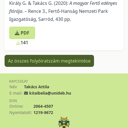
Király G. & Takács G. (2020):
A magyar Fertő edényes
flórája
. – Rence 3., Fertő-Hanság Nemzeti Park
Igazgatóság, Sarród, 430 pp.
PDF
141
Az összes folyóiratszám megtekintése
KAPCSOLAT
Név
Takács Attila
E-mail:
kitaibelia@unideb.hu
ISSN
Online:
2064-4507
Nyomtatott:
1219-9672