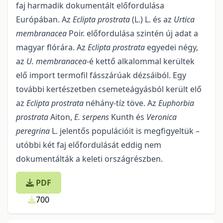
faj harmadik dokumentált előfordulása
Európában. Az
Eclipta prostrata
(L.) L. és az
Urtica
memb­ranacea
Poir. előfordulása szintén új adat a
magyar flórára. Az
Eclipta prostrata
egyedei négy,
az
U. membranacea
-é kettő alkalommal kerültek
elő import termofil fásszárúak dézsáiból. Egy
további kerté­szetben csemeteágyásból került elő
az
Eclipta prostrata
néhány-tíz töve. Az
Euphorbia
prostrata
Aiton,
E. serpens
Kunth és
Veronica
peregrina
L. jelentős populációit is megfigyeltük –
utóbbi két faj előfordulását eddig nem
dokumentálták a keleti országrészben.
PDF
700