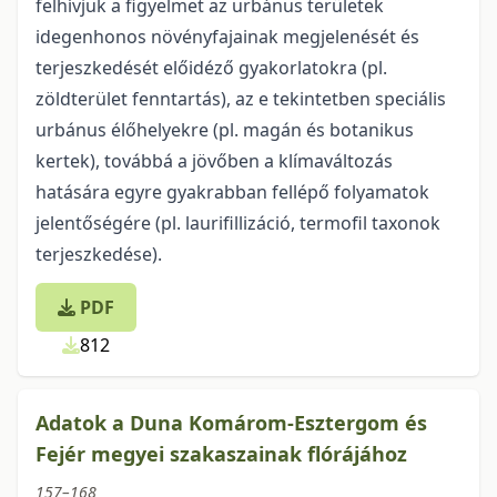
felhívjuk a figyelmet az urbánus területek
idegenhonos növényfajainak megjelenését és
terjeszkedését előidéző gyakorlatokra (pl.
zöldterület fenntartás), az e tekintetben speciális
urbánus élőhelyekre (pl. magán és botanikus
kertek), továbbá a jövőben a klímaváltozás
hatására egyre gyakrabban fellépő folyamatok
jelentőségére (pl. laurifillizáció, termofil taxonok
terjeszkedése).
PDF
812
Adatok a Duna Komárom-Esztergom és
Fejér megyei szakaszainak flórájához
157–168