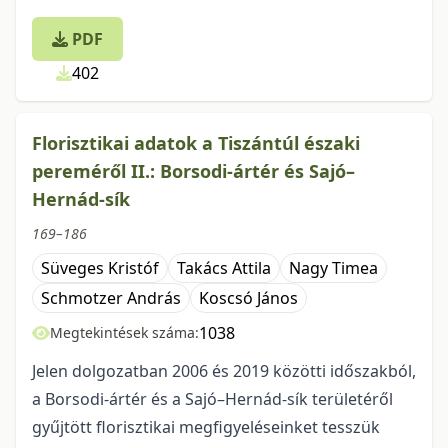
PDF
402
Florisztikai adatok a Tiszántúl északi
pereméről II.: Borsodi-ártér és Sajó–
Hernád-sík
169–186
Süveges Kristóf
Takács Attila
Nagy Timea
Schmotzer András
Koscsó János
1038
Megtekintések száma:
Jelen dolgozatban 2006 és 2019 közötti időszakból,
a Borsodi-ártér és a Sajó–Hernád-sík területéről
gyűjtött florisztikai megfigyeléseinket tesszük