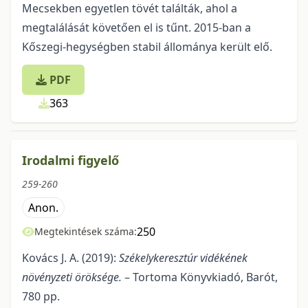
Mecsekben egyetlen tövét találták, ahol a
megtalálását köve­tően el is tűnt. 2015-ban a
Kőszegi-hegységben stabil állománya került elő.
PDF
363
Irodalmi figyelő
259-260
Anon.
250
Megtekintések száma:
Kovács J. A. (2019):
Székelykeresztúr vidékének
növényzeti öröksége
.
– Tortoma Könyvkiadó, Barót,
780 pp.