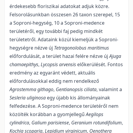
érdekesebb floriszikai adatokat adjuk közre.
Felsorolásunkban ös­szesen 26 taxon szerepel, 15
a Soproni-hegység, 10 a Soproni-medence
területéről, egy to­vábbi faj pedig mindkét
területetről. Adataink közül kiemeljük a Soproni-
hegységre nézve új
Tetragonolobus maritimus
előfordulását, a terület hazai felére nézve új
Ajuga
chamaepithys
,
Lycopsis arvensis
előkerülését. Fontos
eredmény az egyaránt védett, aktuális
előfordulások­kal eddig nem rendelkező
Agrostemma githago
,
Gentianopsis ciliata
, valamint a
Sesleria uligi­nosa
egy újabb kis állományainak
felfedezése. A Soproni-medence területéről nem
közölték korábban a gyomjellegű
Aegilops
cylindrica
,
Galium parisiense
,
Geranium rotundifolium
,
Kochia scoparia
,
Lepidium virginicum
,
Oenothera