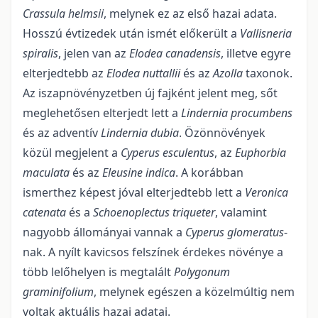
Crassula helmsii
, melynek ez az első hazai adata.
Hosszú évtizedek után ismét előkerült a
Vallisneria
spiralis
, jelen van az
Elodea canadensis
, illetve egyre
elterjedtebb az
Elodea nuttallii
és az
Azolla
taxonok.
Az iszapnövényzetben új fajként jelent meg, sőt
meglehetősen elterjedt lett a
Lindernia procumbens
és az adventív
Lindernia dubia
. Özönnövények
közül megjelent a
Cyperus esculentus
, az
Euphorbia
maculata
és az
Eleusine indica
. A korábban
ismerthez képest jóval elterjedtebb lett a
Veronica
catenata
és a
Schoenoplectus triqueter
, valamint
nagyobb állományai vannak a
Cyperus glomeratus
-
nak. A nyílt kavicsos felszínek érdekes növénye a
több lelőhelyen is megtalált
Polygonum
graminifolium
, melynek egészen a közelmúltig nem
voltak aktuális hazai adatai.