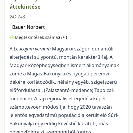
áttekintése
242-246
Bauer Norbert
670
Megtekintések száma:
A
Leucojum vernum
Magyarországon dunántúli
elterjedési súlypontú, montán karakte­rű faj. A
Magyar-középhegységben ismert állományainak
zöme a Magas-Bakonyra és nyugati peremvi­
dékére korlátozódik, néhány egyéb, szigetszerű
előfordulással. (Zalaszántó-medence; Tapolcai-
medence). A faj regionális elterjedési képét
számottevően módosítja, hogy 2020 tavaszán
jelentős egyedszámú populációja került elő Súri-
Bakonyalja egy eddig kevésbé kutatott, más
növényföldrajzi szempontból fontos