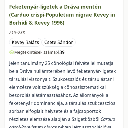
Feketenyár-ligetek a Dráva mentén
(Carduo crispi-Populetum nigrae Kevey in
Borhidi & Kevey 1996)
215–238
Kevey Balázs
Csete Sándor
439
Megtekintések száma:
Jelen tanulmány 25 cönológiai felvétellel mutatja
be a Dráva hullámterében levő feke­tenyár-ligetek
társulási viszonyait. Szukcessziós és társulástani
elemzésre volt szükség a cönosziszte­matikai
besorolás alátámasztásához. Az állományok a
feketenyár dominanciája, a társulás szukcessziós
sorban elfoglalt helyzete és a fajcsoportok
részletes elemzése alapján a Szigetközből
Carduo
crispi-Populetum nigrae
néven leírt asszociációval