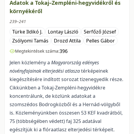
Adatok a Tokaj–Zempléni-hegyvidékről és
környékéről
239–241
Türke Ildikó J.
Lontay László
Serfőző József
Zsólyomi Tamás
Drozd Attila
Pelles Gábor
396
Megtekintések száma:
Jelen közlemény a
Magyarország edényes
növényfajainak elterjedési atlasza
térképei­nek
kiegészítésére indított sorozat tizenegyedik része.
Cikkünkben a Tokaj-Zempléni-hegyvidékre
koncentrálunk, de közlünk adatokat a
szomszédos Bodrogközből és a Hernád-völgyből
is. Közlemé­nyünkben összesen 53 KEF kvadrátból,
75 (többségében védett) faj 325 adatával
egészítjük ki a flóraat­lasz elterjedési térképeit.