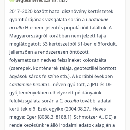
1337
Megtekintések száma:
2017–2020 között hazai dísznövény kertészetek
gyomflórájának vizsgálata során a
Cardamine
occulta
Hornem. jelentős populációit találtuk. A
Magyarországról korábban nem jelzett faj a
meglátogatott 53 kertészetből 51-ben előfordult.
Jellemzően a rendszeresen öntözött,
folyamatosan nedves felszíneket kolonizálta
(cserepek, konténerek talaja, geotextillel borított
ágyások sáros felszíne stb.). A korábbi években
Cardamine hirsuta
L. néven gyűjtött, a JPU és DE
gyűjteményekben elhelyezett példányaink
felülvizsgálata során a
C. occulta
további adatai
kerültek elő. Ezek egyike (2004.08.27., Heves
megye: Eger [8088.3; 8188.1], Schmotzer A., DE) a
rendelkezésünkre álló irodalmi adatok alap­ján a