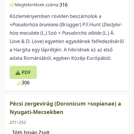
316
Megtekintések száma:
Közleményemben röviden beszámolok a
×
Pseudorhiza bruniana
(Brügger) P.F.Hunt (
Dactylor­
hiza maculata
(L.) Soó ×
Pseudorchis albida
(L.) Á.
Löve & D. Löve) egyet­len egyedének felfedezéséről
a Hargita egy láprét­jén. A hibridnek ez az első
adata Romániá­ból, egyben Közép-Európából.
PDF
306
Pécsi zergevirág (Doronicum ×sopianae) a
Nyugati-Mecsekben
251–252
Tóth István Zsolt