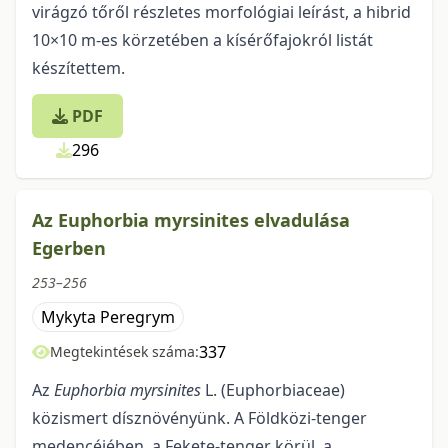
virágzó tőről részletes morfológiai leírást, a hibrid
10×10 m-es körzetében a kísérőfajokról listát
készítettem.
PDF
296
Az Euphorbia myrsinites elvadulása
Egerben
253–256
Mykyta Peregrym
337
Megtekintések száma:
Az
Euphorbia myrsinites
L. (Euphorbiaceae)
közismert dísznövényünk. A Földközi-tenger
medencéjében, a Fekete-tenger körül, a