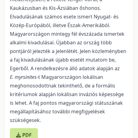
Kaukázusban és Kis-Ázsiában őshonos.
Elvadulásának számos esete ismert Nyugat- és
Közép-Európából, illetve Észak-Amerikából.
Magyarországon mintegy fél évszázada ismertek
alkalmi kivadulásai. Újabban az ország több
pontjáról jelezték a jelenlétét. Jelen közleményben
a faj kivadulásának újabb esetét mutatom be,
Egerből. A rendelkezésre álló adatok alap­ján az
E. myrsinites
-t Magyarországon lokálisan
meghonosodottnak tekinthető, de a formális
kritériu­mok alapján lokálisan invá­ziós képessége
is lehet. A faj pontos magyarországi státuszának
megállapítá­sához további megfigyelések
szükségesek.
PDF