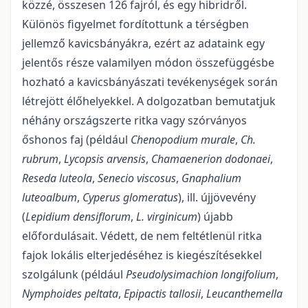
közzé, összesen 126 fajról, és egy hibridről.
Különös figyelmet fordítottunk a térségben
jellemző kavicsbányákra, ezért az adataink egy
jelentős része valamilyen módon összefüggésbe
hozható a kavicsbányászati tevékenységek során
létrejött élőhelyekkel. A dolgozatban bemutatjuk
néhány országszerte ritka vagy szórványos
őshonos faj (például
Chenopodium murale
,
Ch.
rubrum
,
Lycopsis arvensis
,
Chamaenerion dodonaei
,
Reseda luteola
,
Senecio viscosus
,
Gnaphalium
luteoalbum
,
Cyperus glomeratus
), ill. újjövevény
(
Lepidium densiflorum
,
L. virginicum
) újabb
előfordulásait. Védett, de nem feltétlenül ritka
fajok lokális elterjedéséhez is kiegészítésekkel
szolgálunk (például
Pseudolysimachion longifolium
,
Nymphoides peltata
,
Epipactis tallosii
,
Leucanthemella