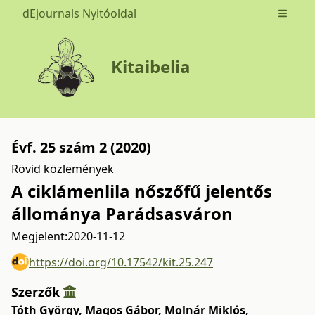
dEjournals Nyitóoldal
Open m
Kitaibelia
Évf. 25 szám 2 (2020)
Rövid közlemények
A ciklámenlila nőszőfű jelentős
állománya Parádsasváron
Megjelent:
2020-11-12
https://doi.org/10.17542/kit.25.247
Szerzők
Tóth György
,
Magos Gábor
,
Molnár Miklós
,