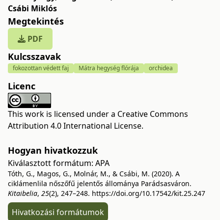
Csábi Miklós
Megtekintés
PDF
Kulcsszavak
fokozottan védett faj
Mátra hegység flórája
orchidea
Licenc
This work is licensed under a
Creative Commons
Attribution 4.0 International License
.
Hogyan hivatkozzuk
Kiválasztott formátum:
APA
Tóth, G., Magos, G., Molnár, M., & Csábi, M. (2020). A
ciklámenlila nőszőfű jelentős állománya Parádsasváron.
Kitaibelia
,
25
(2), 247–248.
https://doi.org/10.17542/kit.25.247
Hivatkozási formátumok