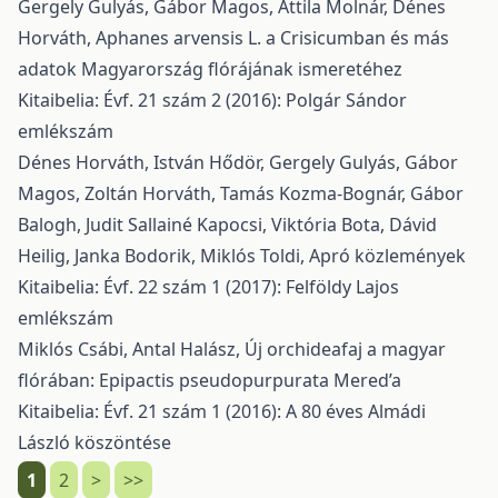
Gergely Gulyás, Gábor Magos, Attila Molnár, Dénes
Horváth,
Aphanes arvensis L. a Crisicumban és más
adatok Magyarország flórájának ismeretéhez
Kitaibelia: Évf. 21 szám 2 (2016): Polgár Sándor
emlékszám
Dénes Horváth, István Hődör, Gergely Gulyás, Gábor
Magos, Zoltán Horváth, Tamás Kozma-Bognár, Gábor
Balogh, Judit Sallainé Kapocsi, Viktória Bota, Dávid
Heilig, Janka Bodorik, Miklós Toldi,
Apró közlemények
Kitaibelia: Évf. 22 szám 1 (2017): Felföldy Lajos
emlékszám
Miklós Csábi, Antal Halász,
Új orchideafaj a magyar
flórában: Epipactis pseudopurpurata Mered’a
Kitaibelia: Évf. 21 szám 1 (2016): A 80 éves Almádi
László köszöntése
1
2
>
>>