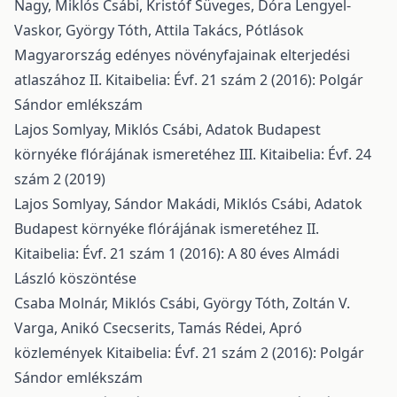
Nagy, Miklós Csábi, Kristóf Süveges, Dóra Lengyel-
Vaskor, György Tóth, Attila Takács,
Pótlások
Magyarország edényes növényfajainak elterjedési
atlaszához II.
Kitaibelia: Évf. 21 szám 2 (2016): Polgár
Sándor emlékszám
Lajos Somlyay, Miklós Csábi,
Adatok Budapest
környéke flórájának ismeretéhez III.
Kitaibelia: Évf. 24
szám 2 (2019)
Lajos Somlyay, Sándor Makádi, Miklós Csábi,
Adatok
Budapest környéke flórájának ismeretéhez II.
Kitaibelia: Évf. 21 szám 1 (2016): A 80 éves Almádi
László köszöntése
Csaba Molnár, Miklós Csábi, György Tóth, Zoltán V.
Varga, Anikó Csecserits, Tamás Rédei,
Apró
közlemények
Kitaibelia: Évf. 21 szám 2 (2016): Polgár
Sándor emlékszám