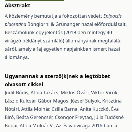
Absztrakt
A közlemény bemutatja a fokozottan védett
Epipactis
placentina
Bongiorni & Grünanger hazai előfordulásait.
Beszámolunk egy jelentős (2019-ben mintegy 40
virágzó példányt számláló) állományának megtalálá­
sáról, amely a faj egyetlen napjainkban ismert hazai
állománya.
Ugyanannak a szerző(k)nek a legtöbbet
olvasott cikkei
Judit Bódis, Attila Takács, Miklós Óvári, Viktor Virók,
László Kulcsár, Gábor Magos, József Sulyok, Krisztina
Nótári, Attila Molnár, Csilla Barna, Anita Kuczkó, Éva
Biró, Beáta Gerencsér, Csongor Freytag, Júlia Tüdősné
Budai, Attila Molnár V.,
Az év vadvirága 2016-ban: a