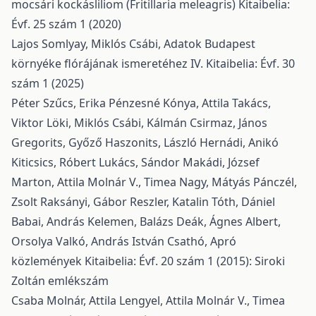
mocsári kockásliliom (Fritillaria meleagris)
Kitaibelia:
Évf. 25 szám 1 (2020)
Lajos Somlyay, Miklós Csábi,
Adatok Budapest
környéke flórájának ismeretéhez IV.
Kitaibelia: Évf. 30
szám 1 (2025)
Péter Szűcs, Erika Pénzesné Kónya, Attila Takács,
Viktor Löki, Miklós Csábi, Kálmán Csirmaz, János
Gregorits, Győző Haszonits, László Hernádi, Anikó
Kiticsics, Róbert Lukács, Sándor Makádi, József
Marton, Attila Molnár V., Timea Nagy, Mátyás Pánczél,
Zsolt Raksányi, Gábor Reszler, Katalin Tóth, Dániel
Babai, András Kelemen, Balázs Deák, Ágnes Albert,
Orsolya Valkó, András István Csathó,
Apró
közlemények
Kitaibelia: Évf. 20 szám 1 (2015): Siroki
Zoltán emlékszám
Csaba Molnár, Attila Lengyel, Attila Molnár V., Timea